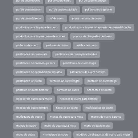
puf de cuero precio
puf de cuero negro
puf de cuero marroqui
puf de cuero marron
puf de cuero cuadrado
puf de cuero capitone
puf de cuero blanco
puf de cuero
prune carteras de cuero
productos para limpieza de cuero
productos para limpiar la tapiceria de cuero del coche
productos para limpiar cuero de coches
precios de chaquetas de cuero
pitilleras de cuero
pinturas de cuero
pelotas de cuero
pantalones de cuero zara
pantalones de cuero para hombre
pantalones de cuero mujer zara
pantalones de cuero mujer
pantalones de cuero hombre baratos
pantalones de cuero hombre
pantalones de cuero
pantalon de cuero negro
pantalon de cuero mujer
pantalon de cuero hombre
pantalon de cuero
neceseres de cuero
neceser de cuero para mujer
neceser de cuero para hombre
neceser de cuero hombre
neceser de cuero
muñequeras de cuero
muñequera de cuero
monos de cuero para moto
monos de cuero baratos
monos de cuero
mono de cuero para moto
mono de cuero moto
mono de cuero
monederos de cuero
modelos de chaquetas de cuero para mujer