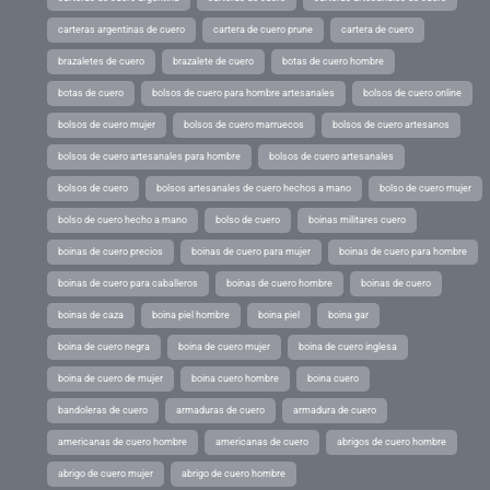
carteras argentinas de cuero
cartera de cuero prune
cartera de cuero
brazaletes de cuero
brazalete de cuero
botas de cuero hombre
botas de cuero
bolsos de cuero para hombre artesanales
bolsos de cuero online
bolsos de cuero mujer
bolsos de cuero marruecos
bolsos de cuero artesanos
bolsos de cuero artesanales para hombre
bolsos de cuero artesanales
bolsos de cuero
bolsos artesanales de cuero hechos a mano
bolso de cuero mujer
bolso de cuero hecho a mano
bolso de cuero
boinas militares cuero
boinas de cuero precios
boinas de cuero para mujer
boinas de cuero para hombre
boinas de cuero para caballeros
boinas de cuero hombre
boinas de cuero
boinas de caza
boina piel hombre
boina piel
boina gar
boina de cuero negra
boina de cuero mujer
boina de cuero inglesa
boina de cuero de mujer
boina cuero hombre
boina cuero
bandoleras de cuero
armaduras de cuero
armadura de cuero
americanas de cuero hombre
americanas de cuero
abrigos de cuero hombre
abrigo de cuero mujer
abrigo de cuero hombre