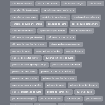
silla de cuero oficina
silla de cuero marron
silla de cuero antigua
silla de cuero
sandalias hippies de cuero
sandalias de cuero para hombre
sandalias de cuero mujer
sandalias de cuero hombre
sandalias de cuero hippies
sandalias de cuero artesanales
sandalias de cuero
saco de cuero para hombre
saco de cuero hombre
ropa de cuero para hombre
ropa de cuero hombre
riñoneras de cuero para hombre
riñoneras de cuero hombre
riñoneras de cuero hechas a mano
riñoneras de cuero artesanales
riñoneras de cuero
riñonera de cuero hombre
riñonera de cuero
pulseras de trenzas de cuero
pulseras de hombre de cuero
pulseras de cuero y plata para mujer
pulseras de cuero para mujer
pulseras de cuero mujer
pulseras de cuero hombre viceroy
pulseras de cuero hombre
pulseras de cuero hechas a mano
pulseras de cuero artesanales
pulseras de cuero
pulseras de cordon de cuero
pulseras artesanales de cuero
pulsera de cuero hombre
pulsera de cuero
puff de cuero ecologico
puff de cuero baratos
puff cuero gris
puff baul cuero