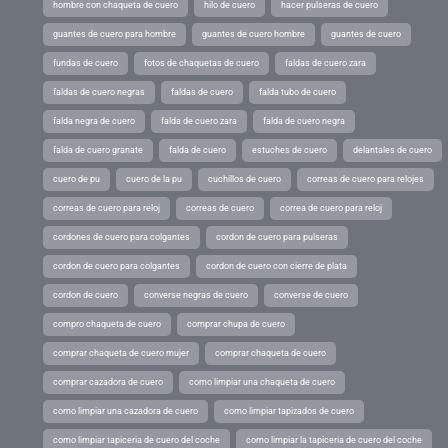
hombre con chaqueta de cuero
hilo de cuero
hacer pulseras de cuero
guantes de cuero para hombre
guantes de cuero hombre
guantes de cuero
fundas de cuero
fotos de chaquetas de cuero
faldas de cuero zara
faldas de cuero negras
faldas de cuero
falda tubo de cuero
falda negra de cuero
falda de cuero zara
falda de cuero negra
falda de cuero granate
falda de cuero
estuches de cuero
delantales de cuero
cuero de pu
cuero de la pu
cuchillos de cuero
correas de cuero para relojes
correas de cuero para reloj
correas de cuero
correa de cuero para reloj
cordones de cuero para colgantes
cordon de cuero para pulseras
cordon de cuero para colgantes
cordon de cuero con cierre de plata
cordon de cuero
converse negras de cuero
converse de cuero
compro chaqueta de cuero
comprar chupa de cuero
comprar chaqueta de cuero mujer
comprar chaqueta de cuero
comprar cazadora de cuero
como limpiar una chaqueta de cuero
como limpiar una cazadora de cuero
como limpiar tapizados de cuero
como limpiar tapiceria de cuero del coche
como limpiar la tapiceria de cuero del coche