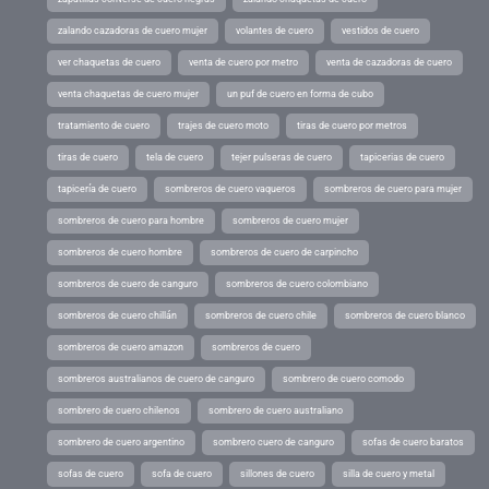
zalando cazadoras de cuero mujer
volantes de cuero
vestidos de cuero
ver chaquetas de cuero
venta de cuero por metro
venta de cazadoras de cuero
venta chaquetas de cuero mujer
un puf de cuero en forma de cubo
tratamiento de cuero
trajes de cuero moto
tiras de cuero por metros
tiras de cuero
tela de cuero
tejer pulseras de cuero
tapicerias de cuero
tapicería de cuero
sombreros de cuero vaqueros
sombreros de cuero para mujer
sombreros de cuero para hombre
sombreros de cuero mujer
sombreros de cuero hombre
sombreros de cuero de carpincho
sombreros de cuero de canguro
sombreros de cuero colombiano
sombreros de cuero chillán
sombreros de cuero chile
sombreros de cuero blanco
sombreros de cuero amazon
sombreros de cuero
sombreros australianos de cuero de canguro
sombrero de cuero comodo
sombrero de cuero chilenos
sombrero de cuero australiano
sombrero de cuero argentino
sombrero cuero de canguro
sofas de cuero baratos
sofas de cuero
sofa de cuero
sillones de cuero
silla de cuero y metal