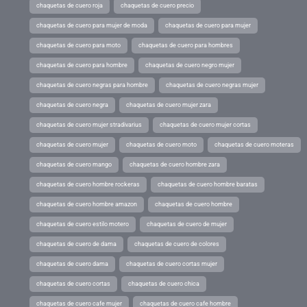
chaquetas de cuero roja
chaquetas de cuero precio
chaquetas de cuero para mujer de moda
chaquetas de cuero para mujer
chaquetas de cuero para moto
chaquetas de cuero para hombres
chaquetas de cuero para hombre
chaquetas de cuero negro mujer
chaquetas de cuero negras para hombre
chaquetas de cuero negras mujer
chaquetas de cuero negra
chaquetas de cuero mujer zara
chaquetas de cuero mujer stradivarius
chaquetas de cuero mujer cortas
chaquetas de cuero mujer
chaquetas de cuero moto
chaquetas de cuero moteras
chaquetas de cuero mango
chaquetas de cuero hombre zara
chaquetas de cuero hombre rockeras
chaquetas de cuero hombre baratas
chaquetas de cuero hombre amazon
chaquetas de cuero hombre
chaquetas de cuero estilo motero
chaquetas de cuero de mujer
chaquetas de cuero de dama
chaquetas de cuero de colores
chaquetas de cuero dama
chaquetas de cuero cortas mujer
chaquetas de cuero cortas
chaquetas de cuero chica
chaquetas de cuero cafe mujer
chaquetas de cuero cafe hombre