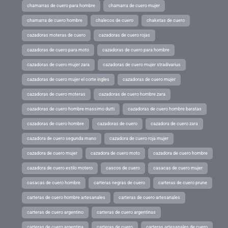
chamarras de cuero para hombre
chamarra de cuero mujer
chamarra de cuero hombre
chalecos de cuero
chaketas de cuero
cazadoras moteras de cuero
cazadoras de cuero rojas
cazadoras de cuero para moto
cazadoras de cuero para hombre
cazadoras de cuero mujer zara
cazadoras de cuero mujer stradivarius
cazadoras de cuero mujer el corte ingles
cazadoras de cuero mujer
cazadoras de cuero moteras
cazadoras de cuero hombre zara
cazadoras de cuero hombre massimo dutti
cazadoras de cuero hombre baratas
cazadoras de cuero hombre
cazadoras de cuero
cazadora de cuero zara
cazadora de cuero segunda mano
cazadora de cuero roja mujer
cazadora de cuero mujer
cazadora de cuero moto
cazadora de cuero hombre
cazadora de cuero estilo motero
cascos de cuero
casacas de cuero mujer
casacas de cuero hombre
carteras negras de cuero
carteras de cuero prune
carteras de cuero hombre artesanales
carteras de cuero artesanales
carteras de cuero argentino
carteras de cuero argentinas
carteras de cuero argentina
carteras de cuero
carteras artesanales de cuero