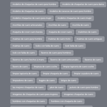
modelos de chaquetas de cuero para hombre
modelos de chaquetas de cuero para dama
modelos de chaquetas de cuero
modelos de casacas de cuero para hombre
modelos chaquetas de cuero para mujer
modelos chaquetas de cuero mujer
mochilas de cuero artesanales
mochilas de cuero
mochila de cuero
maquina de coser cuero barata
maquina de coser cuero
maletines de cuero
maletas de cuero para hombre
maletas de cuero moto
maletas de cuero antiguas
maletas de cuero
looks con falda de cuero
look falda de cuero
look con falda de cuero
llaveros de cuero para hombres
llaveros de cuero hechos a mano
llaveros de cuero artesanales
llaveros de cuero
llavero de cuero
limpieza de cuero coche
limpiar tapiceria de cuero coche
limpiar tapiceria de cuero
limpiar chaqueta de cuero
limpiar cazadora de cuero
limpiadores de cuero
leggins de cuero
latigos de cuero
las mejores chaquetas de cuero
jaket de cuero
jackets de cuero para hombre
imagenes de chaquetas de cuero para mujeres
imagenes chaquetas de cuero
hombres con chaquetas de cuero
hombres con chaqueta de cuero