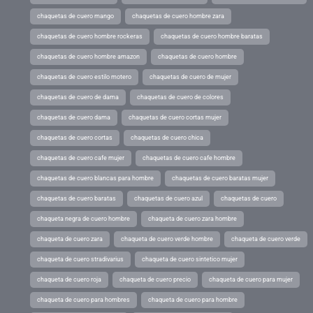
chaquetas de cuero mango
chaquetas de cuero hombre zara
chaquetas de cuero hombre rockeras
chaquetas de cuero hombre baratas
chaquetas de cuero hombre amazon
chaquetas de cuero hombre
chaquetas de cuero estilo motero
chaquetas de cuero de mujer
chaquetas de cuero de dama
chaquetas de cuero de colores
chaquetas de cuero dama
chaquetas de cuero cortas mujer
chaquetas de cuero cortas
chaquetas de cuero chica
chaquetas de cuero cafe mujer
chaquetas de cuero cafe hombre
chaquetas de cuero blancas para hombre
chaquetas de cuero baratas mujer
chaquetas de cuero baratas
chaquetas de cuero azul
chaquetas de cuero
chaqueta negra de cuero hombre
chaqueta de cuero zara hombre
chaqueta de cuero zara
chaqueta de cuero verde hombre
chaqueta de cuero verde
chaqueta de cuero stradivarius
chaqueta de cuero sintetico mujer
chaqueta de cuero roja
chaqueta de cuero precio
chaqueta de cuero para mujer
chaqueta de cuero para hombres
chaqueta de cuero para hombre