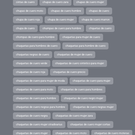
cintas de cuero
chupas de cuero zara
chupas de cuero mujer
chupas de cuero moto
chupas de cuero hombre
chupas de cuero
chupa de cuero roja
chupa de cuero mujer
chupa de cuero marron
chupa de cuero
chumpas de cuero para hombre
chquetas de cuero
chompas de cuero para hombre
chaquetas para mujer de cuero
chaquetas para hombres de cuero
chaquetas para hombre de cuero
chaquetas negras de cuero
chaquetas de mujer de cuero
chaquetas de cuero verde
chaquetas de cuero sintetico para mujer
chaquetas de cuero roja
chaquetas de cuero precio
chaquetas de cuero para mujer de moda
chaquetas de cuero para mujer
chaquetas de cuero para moto
chaquetas de cuero para hombres
chaquetas de cuero para hombre
chaquetas de cuero negro mujer
chaquetas de cuero negras para hombre
chaquetas de cuero negras mujer
chaquetas de cuero negra
chaquetas de cuero mujer zara
chaquetas de cuero mujer stradivarius
chaquetas de cuero mujer cortas
chaquetas de cuero mujer
chaquetas de cuero moto
chaquetas de cuero moteras