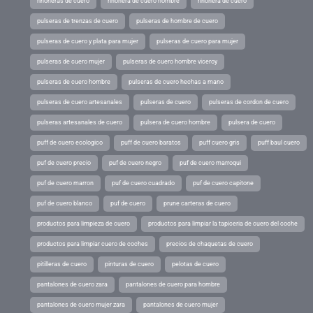
riñoneras de cuero
riñonera de cuero hombre
riñonera de cuero
pulseras de trenzas de cuero
pulseras de hombre de cuero
pulseras de cuero y plata para mujer
pulseras de cuero para mujer
pulseras de cuero mujer
pulseras de cuero hombre viceroy
pulseras de cuero hombre
pulseras de cuero hechas a mano
pulseras de cuero artesanales
pulseras de cuero
pulseras de cordon de cuero
pulseras artesanales de cuero
pulsera de cuero hombre
pulsera de cuero
puff de cuero ecologico
puff de cuero baratos
puff cuero gris
puff baul cuero
puf de cuero precio
puf de cuero negro
puf de cuero marroqui
puf de cuero marron
puf de cuero cuadrado
puf de cuero capitone
puf de cuero blanco
puf de cuero
prune carteras de cuero
productos para limpieza de cuero
productos para limpiar la tapiceria de cuero del coche
productos para limpiar cuero de coches
precios de chaquetas de cuero
pitilleras de cuero
pinturas de cuero
pelotas de cuero
pantalones de cuero zara
pantalones de cuero para hombre
pantalones de cuero mujer zara
pantalones de cuero mujer