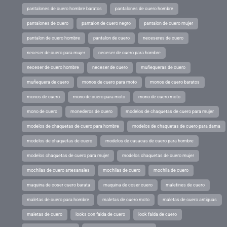
pantalones de cuero hombre baratos
pantalones de cuero hombre
pantalones de cuero
pantalon de cuero negro
pantalon de cuero mujer
pantalon de cuero hombre
pantalon de cuero
neceseres de cuero
neceser de cuero para mujer
neceser de cuero para hombre
neceser de cuero hombre
neceser de cuero
muñequeras de cuero
muñequera de cuero
monos de cuero para moto
monos de cuero baratos
monos de cuero
mono de cuero para moto
mono de cuero moto
mono de cuero
monederos de cuero
modelos de chaquetas de cuero para mujer
modelos de chaquetas de cuero para hombre
modelos de chaquetas de cuero para dama
modelos de chaquetas de cuero
modelos de casacas de cuero para hombre
modelos chaquetas de cuero para mujer
modelos chaquetas de cuero mujer
mochilas de cuero artesanales
mochilas de cuero
mochila de cuero
maquina de coser cuero barata
maquina de coser cuero
maletines de cuero
maletas de cuero para hombre
maletas de cuero moto
maletas de cuero antiguas
maletas de cuero
looks con falda de cuero
look falda de cuero