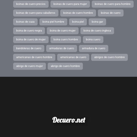
boinas de cuero precios
boinas de cuero para mujer
boinas de cuero para hombre
boinas de cuero para caballeros
boinas de cuero hombre
boinas de cuero
boinas de caza
boina piel hombre
boina piel
boina gar
boina de cuero negra
boina de cuero mujer
boina de cuero inglesa
boina de cuero de mujer
boina cuero hombre
boina cuero
bandoleras de cuero
armaduras de cuero
armadura de cuero
americanas de cuero hombre
americanas de cuero
abrigos de cuero hombre
abrigo de cuero mujer
abrigo de cuero hombre
Decuero.net