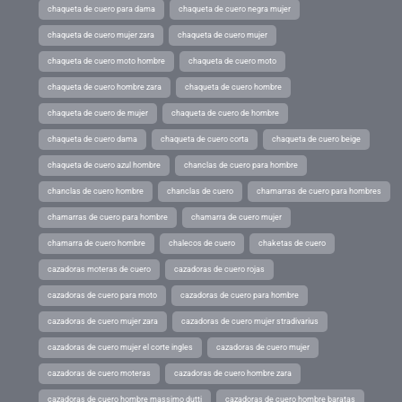
chaqueta de cuero para dama
chaqueta de cuero negra mujer
chaqueta de cuero mujer zara
chaqueta de cuero mujer
chaqueta de cuero moto hombre
chaqueta de cuero moto
chaqueta de cuero hombre zara
chaqueta de cuero hombre
chaqueta de cuero de mujer
chaqueta de cuero de hombre
chaqueta de cuero dama
chaqueta de cuero corta
chaqueta de cuero beige
chaqueta de cuero azul hombre
chanclas de cuero para hombre
chanclas de cuero hombre
chanclas de cuero
chamarras de cuero para hombres
chamarras de cuero para hombre
chamarra de cuero mujer
chamarra de cuero hombre
chalecos de cuero
chaketas de cuero
cazadoras moteras de cuero
cazadoras de cuero rojas
cazadoras de cuero para moto
cazadoras de cuero para hombre
cazadoras de cuero mujer zara
cazadoras de cuero mujer stradivarius
cazadoras de cuero mujer el corte ingles
cazadoras de cuero mujer
cazadoras de cuero moteras
cazadoras de cuero hombre zara
cazadoras de cuero hombre massimo dutti
cazadoras de cuero hombre baratas