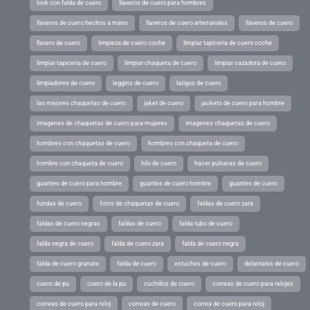
look con falda de cuero
llaveros de cuero para hombres
llaveros de cuero hechos a mano
llaveros de cuero artesanales
llaveros de cuero
llavero de cuero
limpieza de cuero coche
limpiar tapiceria de cuero coche
limpiar tapiceria de cuero
limpiar chaqueta de cuero
limpiar cazadora de cuero
limpiadores de cuero
leggins de cuero
latigos de cuero
las mejores chaquetas de cuero
jaket de cuero
jackets de cuero para hombre
imagenes de chaquetas de cuero para mujeres
imagenes chaquetas de cuero
hombres con chaquetas de cuero
hombres con chaqueta de cuero
hombre con chaqueta de cuero
hilo de cuero
hacer pulseras de cuero
guantes de cuero para hombre
guantes de cuero hombre
guantes de cuero
fundas de cuero
fotos de chaquetas de cuero
faldas de cuero zara
faldas de cuero negras
faldas de cuero
falda tubo de cuero
falda negra de cuero
falda de cuero zara
falda de cuero negra
falda de cuero granate
falda de cuero
estuches de cuero
delantales de cuero
cuero de pu
cuero de la pu
cuchillos de cuero
correas de cuero para relojes
correas de cuero para reloj
correas de cuero
correa de cuero para reloj