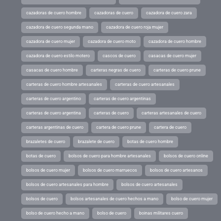
cazadoras de cuero hombre
cazadoras de cuero
cazadora de cuero zara
cazadora de cuero segunda mano
cazadora de cuero roja mujer
cazadora de cuero mujer
cazadora de cuero moto
cazadora de cuero hombre
cazadora de cuero estilo motero
cascos de cuero
casacas de cuero mujer
casacas de cuero hombre
carteras negras de cuero
carteras de cuero prune
carteras de cuero hombre artesanales
carteras de cuero artesanales
carteras de cuero argentino
carteras de cuero argentinas
carteras de cuero argentina
carteras de cuero
carteras artesanales de cuero
carteras argentinas de cuero
cartera de cuero prune
cartera de cuero
brazaletes de cuero
brazalete de cuero
botas de cuero hombre
botas de cuero
bolsos de cuero para hombre artesanales
bolsos de cuero online
bolsos de cuero mujer
bolsos de cuero marruecos
bolsos de cuero artesanos
bolsos de cuero artesanales para hombre
bolsos de cuero artesanales
bolsos de cuero
bolsos artesanales de cuero hechos a mano
bolso de cuero mujer
bolso de cuero hecho a mano
bolso de cuero
boinas militares cuero