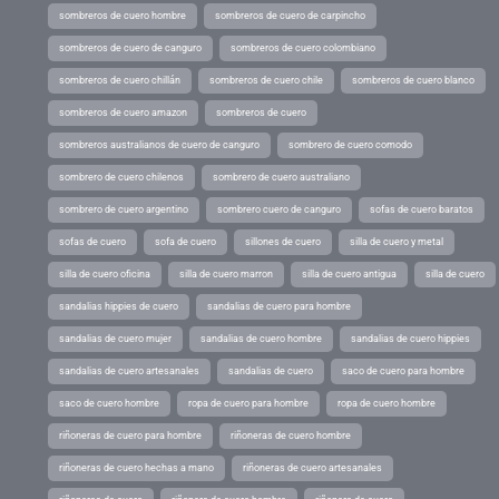
sombreros de cuero hombre
sombreros de cuero de carpincho
sombreros de cuero de canguro
sombreros de cuero colombiano
sombreros de cuero chillán
sombreros de cuero chile
sombreros de cuero blanco
sombreros de cuero amazon
sombreros de cuero
sombreros australianos de cuero de canguro
sombrero de cuero comodo
sombrero de cuero chilenos
sombrero de cuero australiano
sombrero de cuero argentino
sombrero cuero de canguro
sofas de cuero baratos
sofas de cuero
sofa de cuero
sillones de cuero
silla de cuero y metal
silla de cuero oficina
silla de cuero marron
silla de cuero antigua
silla de cuero
sandalias hippies de cuero
sandalias de cuero para hombre
sandalias de cuero mujer
sandalias de cuero hombre
sandalias de cuero hippies
sandalias de cuero artesanales
sandalias de cuero
saco de cuero para hombre
saco de cuero hombre
ropa de cuero para hombre
ropa de cuero hombre
riñoneras de cuero para hombre
riñoneras de cuero hombre
riñoneras de cuero hechas a mano
riñoneras de cuero artesanales