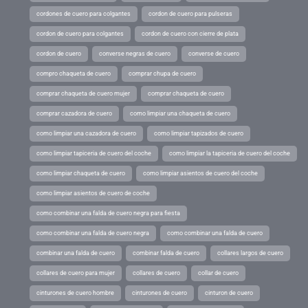
cordones de cuero para colgantes
cordon de cuero para pulseras
cordon de cuero para colgantes
cordon de cuero con cierre de plata
cordon de cuero
converse negras de cuero
converse de cuero
compro chaqueta de cuero
comprar chupa de cuero
comprar chaqueta de cuero mujer
comprar chaqueta de cuero
comprar cazadora de cuero
como limpiar una chaqueta de cuero
como limpiar una cazadora de cuero
como limpiar tapizados de cuero
como limpiar tapiceria de cuero del coche
como limpiar la tapiceria de cuero del coche
como limpiar chaqueta de cuero
como limpiar asientos de cuero del coche
como limpiar asientos de cuero de coche
como combinar una falda de cuero negra para fiesta
como combinar una falda de cuero negra
como combinar una falda de cuero
combinar una falda de cuero
combinar falda de cuero
collares largos de cuero
collares de cuero para mujer
collares de cuero
collar de cuero
cinturones de cuero hombre
cinturones de cuero
cinturon de cuero