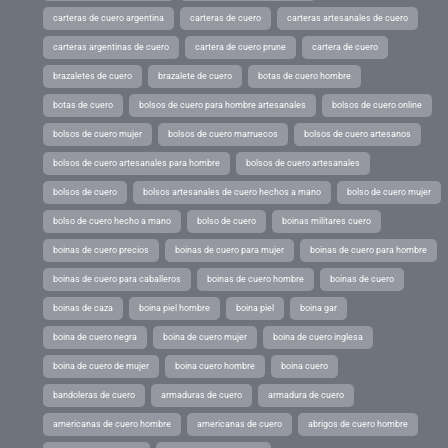
carteras de cuero argentina
carteras de cuero
carteras artesanales de cuero
carteras argentinas de cuero
cartera de cuero prune
cartera de cuero
brazaletes de cuero
brazalete de cuero
botas de cuero hombre
botas de cuero
bolsos de cuero para hombre artesanales
bolsos de cuero online
bolsos de cuero mujer
bolsos de cuero marruecos
bolsos de cuero artesanos
bolsos de cuero artesanales para hombre
bolsos de cuero artesanales
bolsos de cuero
bolsos artesanales de cuero hechos a mano
bolso de cuero mujer
bolso de cuero hecho a mano
bolso de cuero
boinas militares cuero
boinas de cuero precios
boinas de cuero para mujer
boinas de cuero para hombre
boinas de cuero para caballeros
boinas de cuero hombre
boinas de cuero
boinas de caza
boina piel hombre
boina piel
boina gar
boina de cuero negra
boina de cuero mujer
boina de cuero inglesa
boina de cuero de mujer
boina cuero hombre
boina cuero
bandoleras de cuero
armaduras de cuero
armadura de cuero
americanas de cuero hombre
americanas de cuero
abrigos de cuero hombre