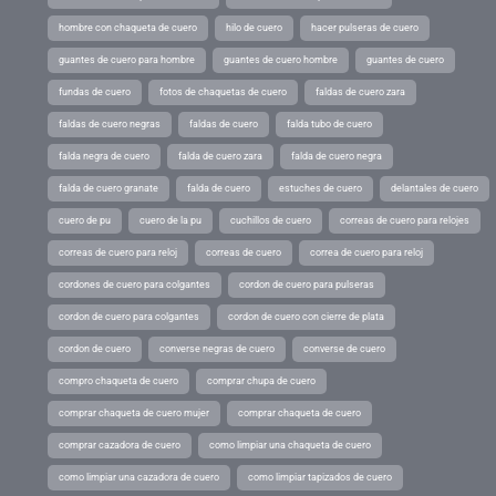
hombre con chaqueta de cuero
hilo de cuero
hacer pulseras de cuero
guantes de cuero para hombre
guantes de cuero hombre
guantes de cuero
fundas de cuero
fotos de chaquetas de cuero
faldas de cuero zara
faldas de cuero negras
faldas de cuero
falda tubo de cuero
falda negra de cuero
falda de cuero zara
falda de cuero negra
falda de cuero granate
falda de cuero
estuches de cuero
delantales de cuero
cuero de pu
cuero de la pu
cuchillos de cuero
correas de cuero para relojes
correas de cuero para reloj
correas de cuero
correa de cuero para reloj
cordones de cuero para colgantes
cordon de cuero para pulseras
cordon de cuero para colgantes
cordon de cuero con cierre de plata
cordon de cuero
converse negras de cuero
converse de cuero
compro chaqueta de cuero
comprar chupa de cuero
comprar chaqueta de cuero mujer
comprar chaqueta de cuero
comprar cazadora de cuero
como limpiar una chaqueta de cuero
como limpiar una cazadora de cuero
como limpiar tapizados de cuero