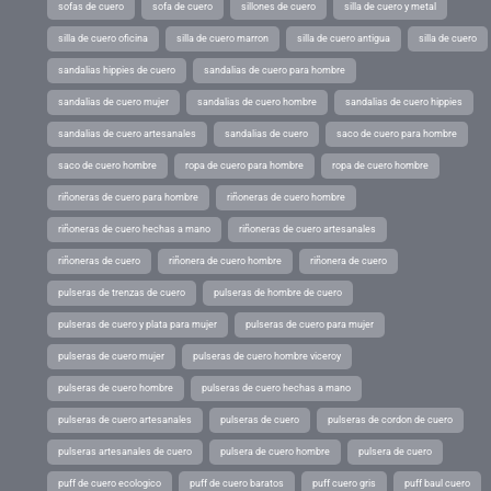
sofas de cuero
sofa de cuero
sillones de cuero
silla de cuero y metal
silla de cuero oficina
silla de cuero marron
silla de cuero antigua
silla de cuero
sandalias hippies de cuero
sandalias de cuero para hombre
sandalias de cuero mujer
sandalias de cuero hombre
sandalias de cuero hippies
sandalias de cuero artesanales
sandalias de cuero
saco de cuero para hombre
saco de cuero hombre
ropa de cuero para hombre
ropa de cuero hombre
riñoneras de cuero para hombre
riñoneras de cuero hombre
riñoneras de cuero hechas a mano
riñoneras de cuero artesanales
riñoneras de cuero
riñonera de cuero hombre
riñonera de cuero
pulseras de trenzas de cuero
pulseras de hombre de cuero
pulseras de cuero y plata para mujer
pulseras de cuero para mujer
pulseras de cuero mujer
pulseras de cuero hombre viceroy
pulseras de cuero hombre
pulseras de cuero hechas a mano
pulseras de cuero artesanales
pulseras de cuero
pulseras de cordon de cuero
pulseras artesanales de cuero
pulsera de cuero hombre
pulsera de cuero
puff de cuero ecologico
puff de cuero baratos
puff cuero gris
puff baul cuero