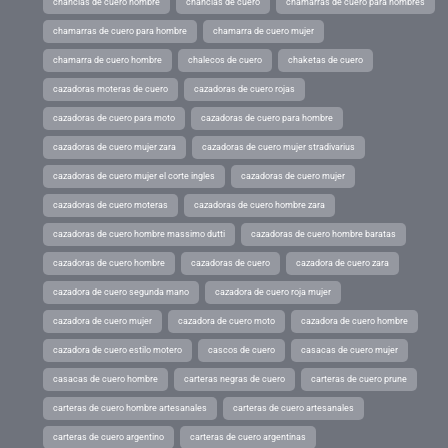
chanclas de cuero hombre
chanclas de cuero
chamarras de cuero para hombres
chamarras de cuero para hombre
chamarra de cuero mujer
chamarra de cuero hombre
chalecos de cuero
chaketas de cuero
cazadoras moteras de cuero
cazadoras de cuero rojas
cazadoras de cuero para moto
cazadoras de cuero para hombre
cazadoras de cuero mujer zara
cazadoras de cuero mujer stradivarius
cazadoras de cuero mujer el corte ingles
cazadoras de cuero mujer
cazadoras de cuero moteras
cazadoras de cuero hombre zara
cazadoras de cuero hombre massimo dutti
cazadoras de cuero hombre baratas
cazadoras de cuero hombre
cazadoras de cuero
cazadora de cuero zara
cazadora de cuero segunda mano
cazadora de cuero roja mujer
cazadora de cuero mujer
cazadora de cuero moto
cazadora de cuero hombre
cazadora de cuero estilo motero
cascos de cuero
casacas de cuero mujer
casacas de cuero hombre
carteras negras de cuero
carteras de cuero prune
carteras de cuero hombre artesanales
carteras de cuero artesanales
carteras de cuero argentino
carteras de cuero argentinas