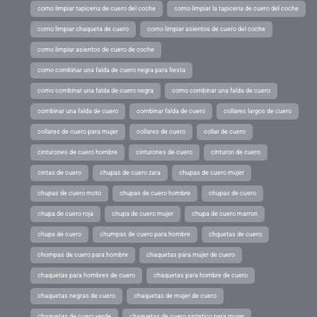
como limpiar tapiceria de cuero del coche
como limpiar la tapiceria de cuero del coche
como limpiar chaqueta de cuero
como limpiar asientos de cuero del coche
como limpiar asientos de cuero de coche
como combinar una falda de cuero negra para fiesta
como combinar una falda de cuero negra
como combinar una falda de cuero
combinar una falda de cuero
combinar falda de cuero
collares largos de cuero
collares de cuero para mujer
collares de cuero
collar de cuero
cinturones de cuero hombre
cinturones de cuero
cinturon de cuero
cintas de cuero
chupas de cuero zara
chupas de cuero mujer
chupas de cuero moto
chupas de cuero hombre
chupas de cuero
chupa de cuero roja
chupa de cuero mujer
chupa de cuero marron
chupa de cuero
chumpas de cuero para hombre
chquetas de cuero
chompas de cuero para hombre
chaquetas para mujer de cuero
chaquetas para hombres de cuero
chaquetas para hombre de cuero
chaquetas negras de cuero
chaquetas de mujer de cuero
chaquetas de cuero verde
chaquetas de cuero sintetico para mujer