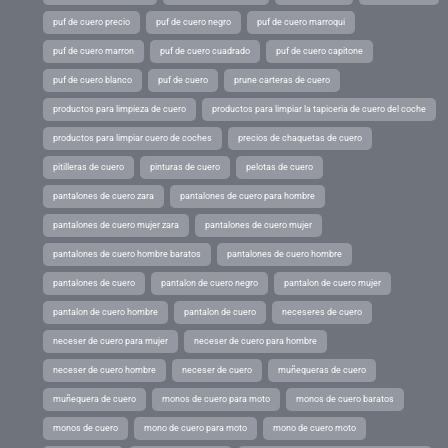
puf de cuero precio
puf de cuero negro
puf de cuero marroqui
puf de cuero marron
puf de cuero cuadrado
puf de cuero capitone
puf de cuero blanco
puf de cuero
prune carteras de cuero
productos para limpieza de cuero
productos para limpiar la tapiceria de cuero del coche
productos para limpiar cuero de coches
precios de chaquetas de cuero
pitilleras de cuero
pinturas de cuero
pelotas de cuero
pantalones de cuero zara
pantalones de cuero para hombre
pantalones de cuero mujer zara
pantalones de cuero mujer
pantalones de cuero hombre baratos
pantalones de cuero hombre
pantalones de cuero
pantalon de cuero negro
pantalon de cuero mujer
pantalon de cuero hombre
pantalon de cuero
neceseres de cuero
neceser de cuero para mujer
neceser de cuero para hombre
neceser de cuero hombre
neceser de cuero
muñequeras de cuero
muñequera de cuero
monos de cuero para moto
monos de cuero baratos
monos de cuero
mono de cuero para moto
mono de cuero moto