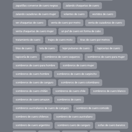
zapatillas converse de cuero negras
zalando chaquetas de cuero
zalando cazadoras de cuero mujer
volantes de cuero
vestidos de cuero
ver chaquetas de cuero
venta de cuero por metro
venta de cazadoras de cuero
venta chaquetas de cuero mujer
un puf de cuero en forma de cubo
tratamiento de cuero
trajes de cuero moto
tiras de cuero por metros
tiras de cuero
tela de cuero
tejer pulseras de cuero
tapicerias de cuero
tapicería de cuero
sombreros de cuero vaqueros
sombreros de cuero para mujer
sombreros de cuero para hombre
sombreros de cuero mujer
sombreros de cuero hombre
sombreros de cuero de carpincho
sombreros de cuero de canguro
sombreros de cuero colombiano
sombreros de cuero chillán
sombreros de cuero chile
sombreros de cuero blanco
sombreros de cuero amazon
sombreros de cuero
sombreros australianos de cuero de canguro
sombrero de cuero comodo
sombrero de cuero chilenos
sombrero de cuero australiano
sombrero de cuero argentino
sombrero cuero de canguro
sofas de cuero baratos