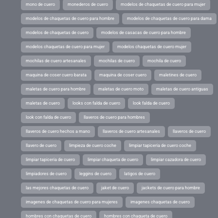
mono de cuero
monederos de cuero
modelos de chaquetas de cuero para mujer
modelos de chaquetas de cuero para hombre
modelos de chaquetas de cuero para dama
modelos de chaquetas de cuero
modelos de casacas de cuero para hombre
modelos chaquetas de cuero para mujer
modelos chaquetas de cuero mujer
mochilas de cuero artesanales
mochilas de cuero
mochila de cuero
maquina de coser cuero barata
maquina de coser cuero
maletines de cuero
maletas de cuero para hombre
maletas de cuero moto
maletas de cuero antiguas
maletas de cuero
looks con falda de cuero
look falda de cuero
look con falda de cuero
llaveros de cuero para hombres
llaveros de cuero hechos a mano
llaveros de cuero artesanales
llaveros de cuero
llavero de cuero
limpieza de cuero coche
limpiar tapiceria de cuero coche
limpiar tapiceria de cuero
limpiar chaqueta de cuero
limpiar cazadora de cuero
limpiadores de cuero
leggins de cuero
latigos de cuero
las mejores chaquetas de cuero
jaket de cuero
jackets de cuero para hombre
imagenes de chaquetas de cuero para mujeres
imagenes chaquetas de cuero
hombres con chaquetas de cuero
hombres con chaqueta de cuero