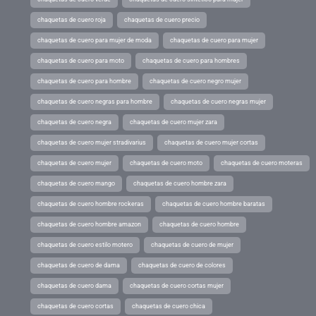
chaquetas de cuero roja
chaquetas de cuero precio
chaquetas de cuero para mujer de moda
chaquetas de cuero para mujer
chaquetas de cuero para moto
chaquetas de cuero para hombres
chaquetas de cuero para hombre
chaquetas de cuero negro mujer
chaquetas de cuero negras para hombre
chaquetas de cuero negras mujer
chaquetas de cuero negra
chaquetas de cuero mujer zara
chaquetas de cuero mujer stradivarius
chaquetas de cuero mujer cortas
chaquetas de cuero mujer
chaquetas de cuero moto
chaquetas de cuero moteras
chaquetas de cuero mango
chaquetas de cuero hombre zara
chaquetas de cuero hombre rockeras
chaquetas de cuero hombre baratas
chaquetas de cuero hombre amazon
chaquetas de cuero hombre
chaquetas de cuero estilo motero
chaquetas de cuero de mujer
chaquetas de cuero de dama
chaquetas de cuero de colores
chaquetas de cuero dama
chaquetas de cuero cortas mujer
chaquetas de cuero cortas
chaquetas de cuero chica