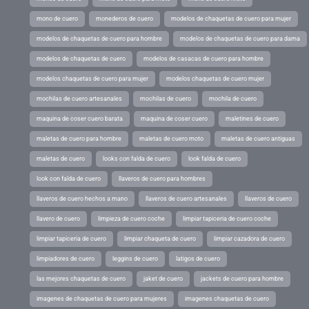
mono de cuero
monederos de cuero
modelos de chaquetas de cuero para mujer
modelos de chaquetas de cuero para hombre
modelos de chaquetas de cuero para dama
modelos de chaquetas de cuero
modelos de casacas de cuero para hombre
modelos chaquetas de cuero para mujer
modelos chaquetas de cuero mujer
mochilas de cuero artesanales
mochilas de cuero
mochila de cuero
maquina de coser cuero barata
maquina de coser cuero
maletines de cuero
maletas de cuero para hombre
maletas de cuero moto
maletas de cuero antiguas
maletas de cuero
looks con falda de cuero
look falda de cuero
look con falda de cuero
llaveros de cuero para hombres
llaveros de cuero hechos a mano
llaveros de cuero artesanales
llaveros de cuero
llavero de cuero
limpieza de cuero coche
limpiar tapiceria de cuero coche
limpiar tapiceria de cuero
limpiar chaqueta de cuero
limpiar cazadora de cuero
limpiadores de cuero
leggins de cuero
latigos de cuero
las mejores chaquetas de cuero
jaket de cuero
jackets de cuero para hombre
imagenes de chaquetas de cuero para mujeres
imagenes chaquetas de cuero