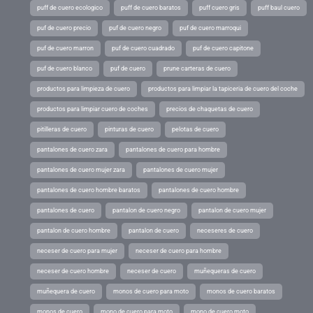
puff de cuero ecologico
puff de cuero baratos
puff cuero gris
puff baul cuero
puf de cuero precio
puf de cuero negro
puf de cuero marroqui
puf de cuero marron
puf de cuero cuadrado
puf de cuero capitone
puf de cuero blanco
puf de cuero
prune carteras de cuero
productos para limpieza de cuero
productos para limpiar la tapiceria de cuero del coche
productos para limpiar cuero de coches
precios de chaquetas de cuero
pitilleras de cuero
pinturas de cuero
pelotas de cuero
pantalones de cuero zara
pantalones de cuero para hombre
pantalones de cuero mujer zara
pantalones de cuero mujer
pantalones de cuero hombre baratos
pantalones de cuero hombre
pantalones de cuero
pantalon de cuero negro
pantalon de cuero mujer
pantalon de cuero hombre
pantalon de cuero
neceseres de cuero
neceser de cuero para mujer
neceser de cuero para hombre
neceser de cuero hombre
neceser de cuero
muñequeras de cuero
muñequera de cuero
monos de cuero para moto
monos de cuero baratos
monos de cuero
mono de cuero para moto
mono de cuero moto