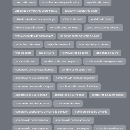
zuecos de cuero
zapatillas de cuero para hombre
zapatillas de cuero
zapatillas converse de cuero negras
zalando chaquetas de cuero
zalando cazadoras de cuero mujer
volantes de cuero
vestidos de cuero
ver chaquetas de cuero
venta de cuero por metro
venta de cazadoras de cuero
venta chaquetas de cuero mujer
un puf de cuero en forma de cubo
tratamiento de cuero
trajes de cuero moto
tiras de cuero por metros
tiras de cuero
tela de cuero
tejer pulseras de cuero
tapicerias de cuero
tapicería de cuero
sombreros de cuero vaqueros
sombreros de cuero para mujer
sombreros de cuero para hombre
sombreros de cuero mujer
sombreros de cuero hombre
sombreros de cuero de carpincho
sombreros de cuero de canguro
sombreros de cuero colombiano
sombreros de cuero chillán
sombreros de cuero chile
sombreros de cuero blanco
sombreros de cuero amazon
sombreros de cuero
sombreros australianos de cuero de canguro
sombrero de cuero comodo
sombrero de cuero chilenos
sombrero de cuero australiano
sombrero de cuero argentino
sombrero cuero de canguro
sofas de cuero baratos