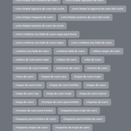
como limpiar una cazadora de cuero
como limpiar tapizados de cuero
como limpiar tapiceria de cuero del coche
como limpiar la tapiceria de cuero del coche
como limpiar chaqueta de cuero
como limpiar asientos de cuero del coche
como limpiar asientos de cuero de coche
como combinar una falda de cuero negra para fiesta
como combinar una falda de cuero negra
como combinar una falda de cuero
combinar una falda de cuero
combinar falda de cuero
collares largos de cuero
collares de cuero para mujer
collares de cuero
collar de cuero
cinturones de cuero hombre
cinturones de cuero
cinturon de cuero
cintas de cuero
chupas de cuero zara
chupas de cuero mujer
chupas de cuero moto
chupas de cuero hombre
chupas de cuero
chupa de cuero roja
chupa de cuero mujer
chupa de cuero marron
chupa de cuero
chumpas de cuero para hombre
chquetas de cuero
chompas de cuero para hombre
chaquetas para mujer de cuero
chaquetas para hombres de cuero
chaquetas para hombre de cuero
chaquetas negras de cuero
chaquetas de mujer de cuero