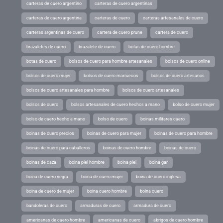
carteras de cuero argentino
carteras de cuero argentinas
carteras de cuero argentina
carteras de cuero
carteras artesanales de cuero
carteras argentinas de cuero
cartera de cuero prune
cartera de cuero
brazaletes de cuero
brazalete de cuero
botas de cuero hombre
botas de cuero
bolsos de cuero para hombre artesanales
bolsos de cuero online
bolsos de cuero mujer
bolsos de cuero marruecos
bolsos de cuero artesanos
bolsos de cuero artesanales para hombre
bolsos de cuero artesanales
bolsos de cuero
bolsos artesanales de cuero hechos a mano
bolso de cuero mujer
bolso de cuero hecho a mano
bolso de cuero
boinas militares cuero
boinas de cuero precios
boinas de cuero para mujer
boinas de cuero para hombre
boinas de cuero para caballeros
boinas de cuero hombre
boinas de cuero
boinas de caza
boina piel hombre
boina piel
boina gar
boina de cuero negra
boina de cuero mujer
boina de cuero inglesa
boina de cuero de mujer
boina cuero hombre
boina cuero
bandoleras de cuero
armaduras de cuero
armadura de cuero
americanas de cuero hombre
americanas de cuero
abrigos de cuero hombre