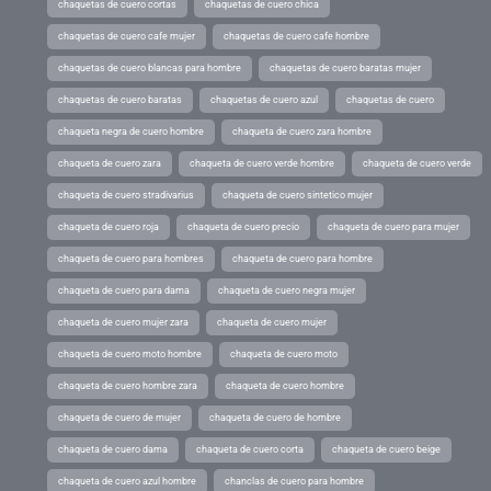
chaquetas de cuero cortas
chaquetas de cuero chica
chaquetas de cuero cafe mujer
chaquetas de cuero cafe hombre
chaquetas de cuero blancas para hombre
chaquetas de cuero baratas mujer
chaquetas de cuero baratas
chaquetas de cuero azul
chaquetas de cuero
chaqueta negra de cuero hombre
chaqueta de cuero zara hombre
chaqueta de cuero zara
chaqueta de cuero verde hombre
chaqueta de cuero verde
chaqueta de cuero stradivarius
chaqueta de cuero sintetico mujer
chaqueta de cuero roja
chaqueta de cuero precio
chaqueta de cuero para mujer
chaqueta de cuero para hombres
chaqueta de cuero para hombre
chaqueta de cuero para dama
chaqueta de cuero negra mujer
chaqueta de cuero mujer zara
chaqueta de cuero mujer
chaqueta de cuero moto hombre
chaqueta de cuero moto
chaqueta de cuero hombre zara
chaqueta de cuero hombre
chaqueta de cuero de mujer
chaqueta de cuero de hombre
chaqueta de cuero dama
chaqueta de cuero corta
chaqueta de cuero beige
chaqueta de cuero azul hombre
chanclas de cuero para hombre