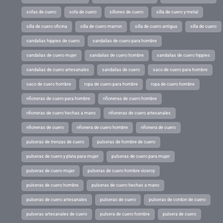
sofas de cuero
sofa de cuero
sillones de cuero
silla de cuero y metal
silla de cuero oficina
silla de cuero marron
silla de cuero antigua
silla de cuero
sandalias hippies de cuero
sandalias de cuero para hombre
sandalias de cuero mujer
sandalias de cuero hombre
sandalias de cuero hippies
sandalias de cuero artesanales
sandalias de cuero
saco de cuero para hombre
saco de cuero hombre
ropa de cuero para hombre
ropa de cuero hombre
riñoneras de cuero para hombre
riñoneras de cuero hombre
riñoneras de cuero hechas a mano
riñoneras de cuero artesanales
riñoneras de cuero
riñonera de cuero hombre
riñonera de cuero
pulseras de trenzas de cuero
pulseras de hombre de cuero
pulseras de cuero y plata para mujer
pulseras de cuero para mujer
pulseras de cuero mujer
pulseras de cuero hombre viceroy
pulseras de cuero hombre
pulseras de cuero hechas a mano
pulseras de cuero artesanales
pulseras de cuero
pulseras de cordon de cuero
pulseras artesanales de cuero
pulsera de cuero hombre
pulsera de cuero