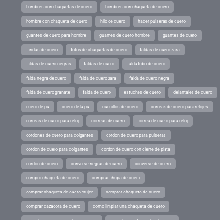
hombres con chaquetas de cuero
hombres con chaqueta de cuero
hombre con chaqueta de cuero
hilo de cuero
hacer pulseras de cuero
guantes de cuero para hombre
guantes de cuero hombre
guantes de cuero
fundas de cuero
fotos de chaquetas de cuero
faldas de cuero zara
faldas de cuero negras
faldas de cuero
falda tubo de cuero
falda negra de cuero
falda de cuero zara
falda de cuero negra
falda de cuero granate
falda de cuero
estuches de cuero
delantales de cuero
cuero de pu
cuero de la pu
cuchillos de cuero
correas de cuero para relojes
correas de cuero para reloj
correas de cuero
correa de cuero para reloj
cordones de cuero para colgantes
cordon de cuero para pulseras
cordon de cuero para colgantes
cordon de cuero con cierre de plata
cordon de cuero
converse negras de cuero
converse de cuero
compro chaqueta de cuero
comprar chupa de cuero
comprar chaqueta de cuero mujer
comprar chaqueta de cuero
comprar cazadora de cuero
como limpiar una chaqueta de cuero