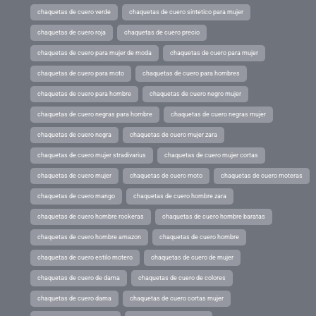
chaquetas de cuero verde
chaquetas de cuero sintetico para mujer
chaquetas de cuero roja
chaquetas de cuero precio
chaquetas de cuero para mujer de moda
chaquetas de cuero para mujer
chaquetas de cuero para moto
chaquetas de cuero para hombres
chaquetas de cuero para hombre
chaquetas de cuero negro mujer
chaquetas de cuero negras para hombre
chaquetas de cuero negras mujer
chaquetas de cuero negra
chaquetas de cuero mujer zara
chaquetas de cuero mujer stradivarius
chaquetas de cuero mujer cortas
chaquetas de cuero mujer
chaquetas de cuero moto
chaquetas de cuero moteras
chaquetas de cuero mango
chaquetas de cuero hombre zara
chaquetas de cuero hombre rockeras
chaquetas de cuero hombre baratas
chaquetas de cuero hombre amazon
chaquetas de cuero hombre
chaquetas de cuero estilo motero
chaquetas de cuero de mujer
chaquetas de cuero de dama
chaquetas de cuero de colores
chaquetas de cuero dama
chaquetas de cuero cortas mujer