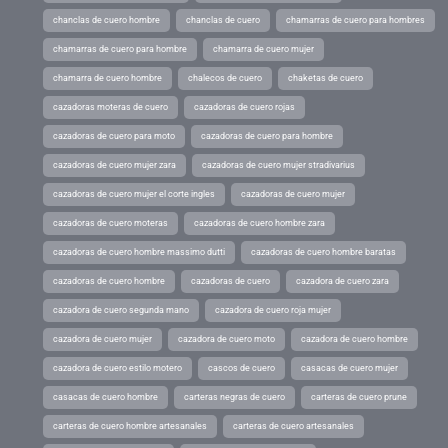
chanclas de cuero hombre
chanclas de cuero
chamarras de cuero para hombres
chamarras de cuero para hombre
chamarra de cuero mujer
chamarra de cuero hombre
chalecos de cuero
chaketas de cuero
cazadoras moteras de cuero
cazadoras de cuero rojas
cazadoras de cuero para moto
cazadoras de cuero para hombre
cazadoras de cuero mujer zara
cazadoras de cuero mujer stradivarius
cazadoras de cuero mujer el corte ingles
cazadoras de cuero mujer
cazadoras de cuero moteras
cazadoras de cuero hombre zara
cazadoras de cuero hombre massimo dutti
cazadoras de cuero hombre baratas
cazadoras de cuero hombre
cazadoras de cuero
cazadora de cuero zara
cazadora de cuero segunda mano
cazadora de cuero roja mujer
cazadora de cuero mujer
cazadora de cuero moto
cazadora de cuero hombre
cazadora de cuero estilo motero
cascos de cuero
casacas de cuero mujer
casacas de cuero hombre
carteras negras de cuero
carteras de cuero prune
carteras de cuero hombre artesanales
carteras de cuero artesanales