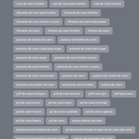
saco de cuero hombre
ropa de cuero para hombre
ropa de cuero hombre
riñoneras de cuero para hombre
riñoneras de cuero hombre
riñoneras de cuero hechas a mano
riñoneras de cuero artesanales
riñoneras de cuero
riñonera de cuero hombre
riñonera de cuero
pulseras de trenzas de cuero
pulseras de hombre de cuero
pulseras de cuero y plata para mujer
pulseras de cuero para mujer
pulseras de cuero mujer
pulseras de cuero hombre viceroy
pulseras de cuero hombre
pulseras de cuero hechas a mano
pulseras de cuero artesanales
pulseras de cuero
pulseras de cordon de cuero
pulseras artesanales de cuero
pulsera de cuero hombre
pulsera de cuero
puff de cuero ecologico
puff de cuero baratos
puff cuero gris
puff baul cuero
puf de cuero precio
puf de cuero negro
puf de cuero marroqui
puf de cuero marron
puf de cuero cuadrado
puf de cuero capitone
puf de cuero blanco
puf de cuero
prune carteras de cuero
productos para limpieza de cuero
productos para limpiar la tapiceria de cuero del coche
productos para limpiar cuero de coches
precios de chaquetas de cuero