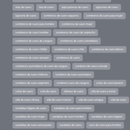
tiras de cuero
tela de cuero
tejer pulseras de cuero
tapicerias de cuero
tapicería de cuero
sombreros de cuero vaqueros
sombreros de cuero para mujer
sombreros de cuero para hombre
sombreros de cuero mujer
sombreros de cuero hombre
sombreros de cuero de carpincho
sombreros de cuero de canguro
sombreros de cuero colombiano
sombreros de cuero chillán
sombreros de cuero chile
sombreros de cuero blanco
sombreros de cuero amazon
sombreros de cuero
sombreros australianos de cuero de canguro
sombrero de cuero comodo
sombrero de cuero chilenos
sombrero de cuero australiano
sombrero de cuero argentino
sombrero cuero de canguro
sofas de cuero baratos
sofas de cuero
sofa de cuero
sillones de cuero
silla de cuero y metal
silla de cuero oficina
silla de cuero marron
silla de cuero antigua
silla de cuero
sandalias hippies de cuero
sandalias de cuero para hombre
sandalias de cuero mujer
sandalias de cuero hombre
sandalias de cuero hippies
sandalias de cuero artesanales
sandalias de cuero
saco de cuero para hombre