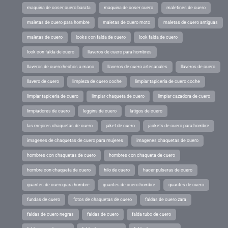
maquina de coser cuero barata
maquina de coser cuero
maletines de cuero
maletas de cuero para hombre
maletas de cuero moto
maletas de cuero antiguas
maletas de cuero
looks con falda de cuero
look falda de cuero
look con falda de cuero
llaveros de cuero para hombres
llaveros de cuero hechos a mano
llaveros de cuero artesanales
llaveros de cuero
llavero de cuero
limpieza de cuero coche
limpiar tapiceria de cuero coche
limpiar tapiceria de cuero
limpiar chaqueta de cuero
limpiar cazadora de cuero
limpiadores de cuero
leggins de cuero
latigos de cuero
las mejores chaquetas de cuero
jaket de cuero
jackets de cuero para hombre
imagenes de chaquetas de cuero para mujeres
imagenes chaquetas de cuero
hombres con chaquetas de cuero
hombres con chaqueta de cuero
hombre con chaqueta de cuero
hilo de cuero
hacer pulseras de cuero
guantes de cuero para hombre
guantes de cuero hombre
guantes de cuero
fundas de cuero
fotos de chaquetas de cuero
faldas de cuero zara
faldas de cuero negras
faldas de cuero
falda tubo de cuero