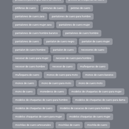
pitilleras de cuero
pinturas de cuero
pelotas de cuero
pantalones de cuero zara
pantalones de cuero para hombre
pantalones de cuero mujer zara
pantalones de cuero mujer
pantalones de cuero hombre baratos
pantalones de cuero hombre
pantalones de cuero
pantalon de cuero negro
pantalon de cuero mujer
pantalon de cuero hombre
pantalon de cuero
neceseres de cuero
neceser de cuero para mujer
neceser de cuero para hombre
neceser de cuero hombre
neceser de cuero
muñequeras de cuero
muñequera de cuero
monos de cuero para moto
monos de cuero baratos
monos de cuero
mono de cuero para moto
mono de cuero moto
mono de cuero
monederos de cuero
modelos de chaquetas de cuero para mujer
modelos de chaquetas de cuero para hombre
modelos de chaquetas de cuero para dama
modelos de chaquetas de cuero
modelos de casacas de cuero para hombre
modelos chaquetas de cuero para mujer
modelos chaquetas de cuero mujer
mochilas de cuero artesanales
mochilas de cuero
mochila de cuero