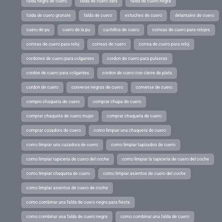
falda negra de cuero
falda de cuero zara
falda de cuero negra
falda de cuero granate
falda de cuero
estuches de cuero
delantales de cuero
cuero de pu
cuero de la pu
cuchillos de cuero
correas de cuero para relojes
correas de cuero para reloj
correas de cuero
correa de cuero para reloj
cordones de cuero para colgantes
cordon de cuero para pulseras
cordon de cuero para colgantes
cordon de cuero con cierre de plata
cordon de cuero
converse negras de cuero
converse de cuero
compro chaqueta de cuero
comprar chupa de cuero
comprar chaqueta de cuero mujer
comprar chaqueta de cuero
comprar cazadora de cuero
como limpiar una chaqueta de cuero
como limpiar una cazadora de cuero
como limpiar tapizados de cuero
como limpiar tapiceria de cuero del coche
como limpiar la tapiceria de cuero del coche
como limpiar chaqueta de cuero
como limpiar asientos de cuero del coche
como limpiar asientos de cuero de coche
como combinar una falda de cuero negra para fiesta
como combinar una falda de cuero negra
como combinar una falda de cuero