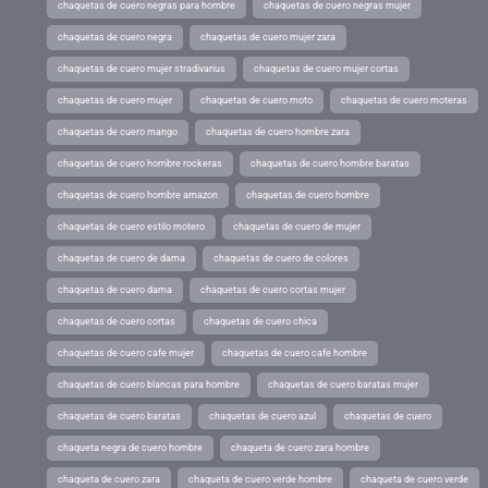
chaquetas de cuero negras para hombre
chaquetas de cuero negras mujer
chaquetas de cuero negra
chaquetas de cuero mujer zara
chaquetas de cuero mujer stradivarius
chaquetas de cuero mujer cortas
chaquetas de cuero mujer
chaquetas de cuero moto
chaquetas de cuero moteras
chaquetas de cuero mango
chaquetas de cuero hombre zara
chaquetas de cuero hombre rockeras
chaquetas de cuero hombre baratas
chaquetas de cuero hombre amazon
chaquetas de cuero hombre
chaquetas de cuero estilo motero
chaquetas de cuero de mujer
chaquetas de cuero de dama
chaquetas de cuero de colores
chaquetas de cuero dama
chaquetas de cuero cortas mujer
chaquetas de cuero cortas
chaquetas de cuero chica
chaquetas de cuero cafe mujer
chaquetas de cuero cafe hombre
chaquetas de cuero blancas para hombre
chaquetas de cuero baratas mujer
chaquetas de cuero baratas
chaquetas de cuero azul
chaquetas de cuero
chaqueta negra de cuero hombre
chaqueta de cuero zara hombre
chaqueta de cuero zara
chaqueta de cuero verde hombre
chaqueta de cuero verde