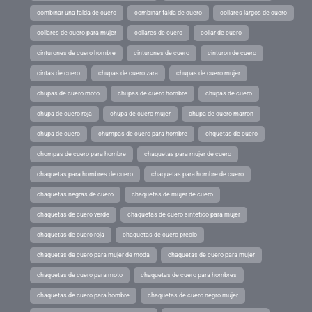
combinar una falda de cuero
combinar falda de cuero
collares largos de cuero
collares de cuero para mujer
collares de cuero
collar de cuero
cinturones de cuero hombre
cinturones de cuero
cinturon de cuero
cintas de cuero
chupas de cuero zara
chupas de cuero mujer
chupas de cuero moto
chupas de cuero hombre
chupas de cuero
chupa de cuero roja
chupa de cuero mujer
chupa de cuero marron
chupa de cuero
chumpas de cuero para hombre
chquetas de cuero
chompas de cuero para hombre
chaquetas para mujer de cuero
chaquetas para hombres de cuero
chaquetas para hombre de cuero
chaquetas negras de cuero
chaquetas de mujer de cuero
chaquetas de cuero verde
chaquetas de cuero sintetico para mujer
chaquetas de cuero roja
chaquetas de cuero precio
chaquetas de cuero para mujer de moda
chaquetas de cuero para mujer
chaquetas de cuero para moto
chaquetas de cuero para hombres
chaquetas de cuero para hombre
chaquetas de cuero negro mujer