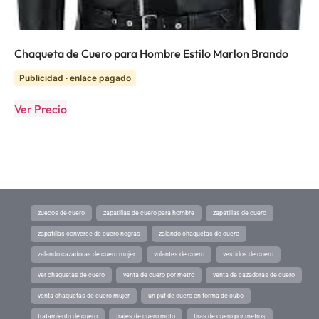
Chaqueta de Cuero para Hombre Estilo Marlon Brando
Publicidad · enlace pagado
Ver Precio
zuecos de cuero
zapatillas de cuero para hombre
zapatillas de cuero
zapatillas converse de cuero negras
zalando chaquetas de cuero
zalando cazadoras de cuero mujer
volantes de cuero
vestidos de cuero
ver chaquetas de cuero
venta de cuero por metro
venta de cazadoras de cuero
venta chaquetas de cuero mujer
un puf de cuero en forma de cubo
tratamiento de cuero
trajes de cuero moto
tiras de cuero por metros