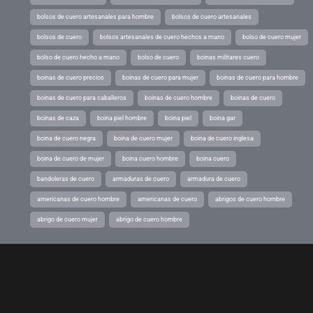
bolsos de cuero artesanales para hombre
bolsos de cuero artesanales
bolsos de cuero
bolsos artesanales de cuero hechos a mano
bolso de cuero mujer
bolso de cuero hecho a mano
bolso de cuero
boinas militares cuero
boinas de cuero precios
boinas de cuero para mujer
boinas de cuero para hombre
boinas de cuero para caballeros
boinas de cuero hombre
boinas de cuero
boinas de caza
boina piel hombre
boina piel
boina gar
boina de cuero negra
boina de cuero mujer
boina de cuero inglesa
boina de cuero de mujer
boina cuero hombre
boina cuero
bandoleras de cuero
armaduras de cuero
armadura de cuero
americanas de cuero hombre
americanas de cuero
abrigos de cuero hombre
abrigo de cuero mujer
abrigo de cuero hombre