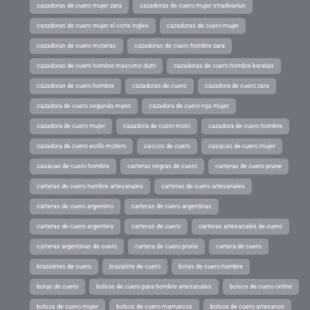
cazadoras de cuero mujer zara
cazadoras de cuero mujer stradivarius
cazadoras de cuero mujer el corte ingles
cazadoras de cuero mujer
cazadoras de cuero moteras
cazadoras de cuero hombre zara
cazadoras de cuero hombre massimo dutti
cazadoras de cuero hombre baratas
cazadoras de cuero hombre
cazadoras de cuero
cazadora de cuero zara
cazadora de cuero segunda mano
cazadora de cuero roja mujer
cazadora de cuero mujer
cazadora de cuero moto
cazadora de cuero hombre
cazadora de cuero estilo motero
cascos de cuero
casacas de cuero mujer
casacas de cuero hombre
carteras negras de cuero
carteras de cuero prune
carteras de cuero hombre artesanales
carteras de cuero artesanales
carteras de cuero argentino
carteras de cuero argentinas
carteras de cuero argentina
carteras de cuero
carteras artesanales de cuero
carteras argentinas de cuero
cartera de cuero prune
cartera de cuero
brazaletes de cuero
brazalete de cuero
botas de cuero hombre
botas de cuero
bolsos de cuero para hombre artesanales
bolsos de cuero online
bolsos de cuero mujer
bolsos de cuero marruecos
bolsos de cuero artesanos