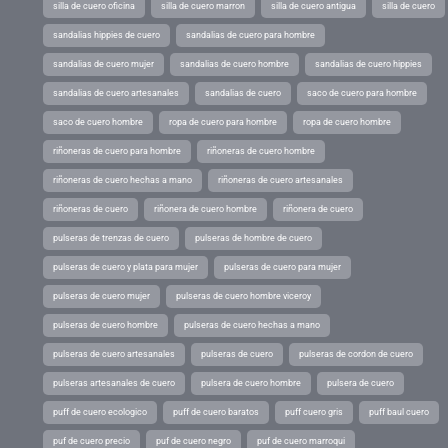
silla de cuero oficina
silla de cuero marron
silla de cuero antigua
silla de cuero
sandalias hippies de cuero
sandalias de cuero para hombre
sandalias de cuero mujer
sandalias de cuero hombre
sandalias de cuero hippies
sandalias de cuero artesanales
sandalias de cuero
saco de cuero para hombre
saco de cuero hombre
ropa de cuero para hombre
ropa de cuero hombre
riñoneras de cuero para hombre
riñoneras de cuero hombre
riñoneras de cuero hechas a mano
riñoneras de cuero artesanales
riñoneras de cuero
riñonera de cuero hombre
riñonera de cuero
pulseras de trenzas de cuero
pulseras de hombre de cuero
pulseras de cuero y plata para mujer
pulseras de cuero para mujer
pulseras de cuero mujer
pulseras de cuero hombre viceroy
pulseras de cuero hombre
pulseras de cuero hechas a mano
pulseras de cuero artesanales
pulseras de cuero
pulseras de cordon de cuero
pulseras artesanales de cuero
pulsera de cuero hombre
pulsera de cuero
puff de cuero ecologico
puff de cuero baratos
puff cuero gris
puff baul cuero
puf de cuero precio
puf de cuero negro
puf de cuero marroqui