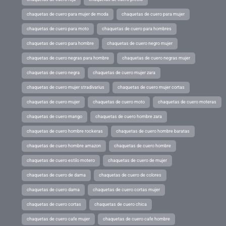
chaquetas de cuero para mujer de moda
chaquetas de cuero para mujer
chaquetas de cuero para moto
chaquetas de cuero para hombres
chaquetas de cuero para hombre
chaquetas de cuero negro mujer
chaquetas de cuero negras para hombre
chaquetas de cuero negras mujer
chaquetas de cuero negra
chaquetas de cuero mujer zara
chaquetas de cuero mujer stradivarius
chaquetas de cuero mujer cortas
chaquetas de cuero mujer
chaquetas de cuero moto
chaquetas de cuero moteras
chaquetas de cuero mango
chaquetas de cuero hombre zara
chaquetas de cuero hombre rockeras
chaquetas de cuero hombre baratas
chaquetas de cuero hombre amazon
chaquetas de cuero hombre
chaquetas de cuero estilo motero
chaquetas de cuero de mujer
chaquetas de cuero de dama
chaquetas de cuero de colores
chaquetas de cuero dama
chaquetas de cuero cortas mujer
chaquetas de cuero cortas
chaquetas de cuero chica
chaquetas de cuero cafe mujer
chaquetas de cuero cafe hombre