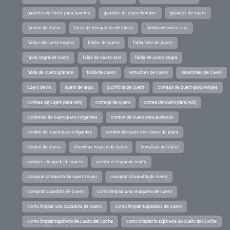
guantes de cuero para hombre
guantes de cuero hombre
guantes de cuero
fundas de cuero
fotos de chaquetas de cuero
faldas de cuero zara
faldas de cuero negras
faldas de cuero
falda tubo de cuero
falda negra de cuero
falda de cuero zara
falda de cuero negra
falda de cuero granate
falda de cuero
estuches de cuero
delantales de cuero
cuero de pu
cuero de la pu
cuchillos de cuero
correas de cuero para relojes
correas de cuero para reloj
correas de cuero
correa de cuero para reloj
cordones de cuero para colgantes
cordon de cuero para pulseras
cordon de cuero para colgantes
cordon de cuero con cierre de plata
cordon de cuero
converse negras de cuero
converse de cuero
compro chaqueta de cuero
comprar chupa de cuero
comprar chaqueta de cuero mujer
comprar chaqueta de cuero
comprar cazadora de cuero
como limpiar una chaqueta de cuero
como limpiar una cazadora de cuero
como limpiar tapizados de cuero
como limpiar tapiceria de cuero del coche
como limpiar la tapiceria de cuero del coche