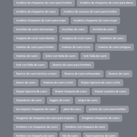
modelos de chaquetas de cuero para hombre
modelos de chaquetas de cuero para dama
modelos de chaquetas de cuero
modelos de casacas de cuero para hombre
modelos chaquetas de cuero para mujer
modelos chaquetas de cuero mujer
mochilas de cuero artesanales
mochilas de cuero
mochila de cuero
maquina de coser cuero barata
maquina de coser cuero
maletines de cuero
maletas de cuero para hombre
maletas de cuero moto
maletas de cuero antiguas
maletas de cuero
looks con falda de cuero
look falda de cuero
look con falda de cuero
llaveros de cuero para hombres
llaveros de cuero hechos a mano
llaveros de cuero artesanales
llaveros de cuero
llavero de cuero
limpieza de cuero coche
limpiar tapiceria de cuero coche
limpiar tapiceria de cuero
limpiar chaqueta de cuero
limpiar cazadora de cuero
limpiadores de cuero
leggins de cuero
latigos de cuero
las mejores chaquetas de cuero
jaket de cuero
jackets de cuero para hombre
imagenes de chaquetas de cuero para mujeres
imagenes chaquetas de cuero
hombres con chaquetas de cuero
hombres con chaqueta de cuero
hombre con chaqueta de cuero
hilo de cuero
hacer pulseras de cuero