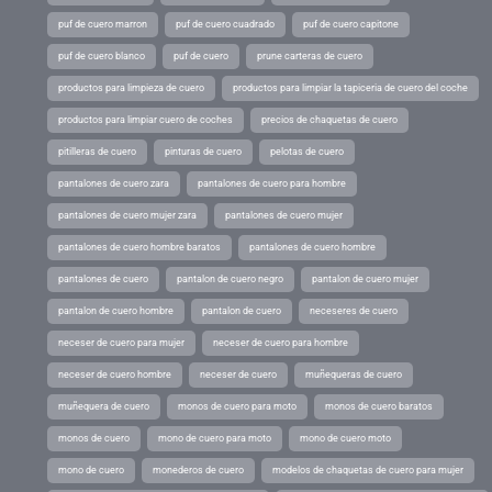
puf de cuero marron
puf de cuero cuadrado
puf de cuero capitone
puf de cuero blanco
puf de cuero
prune carteras de cuero
productos para limpieza de cuero
productos para limpiar la tapiceria de cuero del coche
productos para limpiar cuero de coches
precios de chaquetas de cuero
pitilleras de cuero
pinturas de cuero
pelotas de cuero
pantalones de cuero zara
pantalones de cuero para hombre
pantalones de cuero mujer zara
pantalones de cuero mujer
pantalones de cuero hombre baratos
pantalones de cuero hombre
pantalones de cuero
pantalon de cuero negro
pantalon de cuero mujer
pantalon de cuero hombre
pantalon de cuero
neceseres de cuero
neceser de cuero para mujer
neceser de cuero para hombre
neceser de cuero hombre
neceser de cuero
muñequeras de cuero
muñequera de cuero
monos de cuero para moto
monos de cuero baratos
monos de cuero
mono de cuero para moto
mono de cuero moto
mono de cuero
monederos de cuero
modelos de chaquetas de cuero para mujer