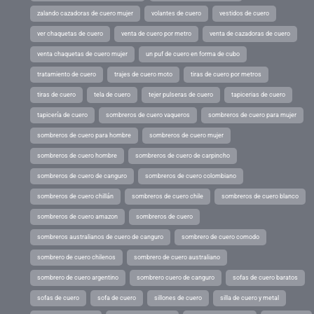
zalando cazadoras de cuero mujer
volantes de cuero
vestidos de cuero
ver chaquetas de cuero
venta de cuero por metro
venta de cazadoras de cuero
venta chaquetas de cuero mujer
un puf de cuero en forma de cubo
tratamiento de cuero
trajes de cuero moto
tiras de cuero por metros
tiras de cuero
tela de cuero
tejer pulseras de cuero
tapicerias de cuero
tapicería de cuero
sombreros de cuero vaqueros
sombreros de cuero para mujer
sombreros de cuero para hombre
sombreros de cuero mujer
sombreros de cuero hombre
sombreros de cuero de carpincho
sombreros de cuero de canguro
sombreros de cuero colombiano
sombreros de cuero chillán
sombreros de cuero chile
sombreros de cuero blanco
sombreros de cuero amazon
sombreros de cuero
sombreros australianos de cuero de canguro
sombrero de cuero comodo
sombrero de cuero chilenos
sombrero de cuero australiano
sombrero de cuero argentino
sombrero cuero de canguro
sofas de cuero baratos
sofas de cuero
sofa de cuero
sillones de cuero
silla de cuero y metal