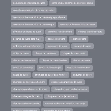
como limpiar chaqueta de cuero
como limpiar asientos de cuero del coche
como limpiar asientos de cuero de coche
como combinar una falda de cuero negra para fiesta
como combinar una falda de cuero negra
como combinar una falda de cuero
combinar una falda de cuero
combinar falda de cuero
collares largos de cuero
collares de cuero para mujer
collares de cuero
collar de cuero
cinturones de cuero hombre
cinturones de cuero
cinturon de cuero
cintas de cuero
chupas de cuero zara
chupas de cuero mujer
chupas de cuero moto
chupas de cuero hombre
chupas de cuero
chupa de cuero roja
chupa de cuero mujer
chupa de cuero marron
chupa de cuero
chumpas de cuero para hombre
chquetas de cuero
chompas de cuero para hombre
chaquetas para mujer de cuero
chaquetas para hombres de cuero
chaquetas para hombre de cuero
chaquetas negras de cuero
chaquetas de mujer de cuero
chaquetas de cuero verde
chaquetas de cuero sintetico para mujer
chaquetas de cuero roja
chaquetas de cuero precio