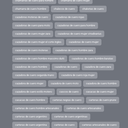
chamarras de cuero para hombre
chamarra de cuero mujer
chamarra de cuero hombre
chalecos de cuero
chaketas de cuero
cazadoras moteras de cuero
cazadoras de cuero rojas
cazadoras de cuero para moto
cazadoras de cuero para hombre
cazadoras de cuero mujer zara
cazadoras de cuero mujer stradivarius
cazadoras de cuero mujer el corte ingles
cazadoras de cuero mujer
cazadoras de cuero moteras
cazadoras de cuero hombre zara
cazadoras de cuero hombre massimo dutti
cazadoras de cuero hombre baratas
cazadoras de cuero hombre
cazadoras de cuero
cazadora de cuero zara
cazadora de cuero segunda mano
cazadora de cuero roja mujer
cazadora de cuero mujer
cazadora de cuero moto
cazadora de cuero hombre
cazadora de cuero estilo motero
cascos de cuero
casacas de cuero mujer
casacas de cuero hombre
carteras negras de cuero
carteras de cuero prune
carteras de cuero hombre artesanales
carteras de cuero artesanales
carteras de cuero argentino
carteras de cuero argentinas
carteras de cuero argentina
carteras de cuero
carteras artesanales de cuero