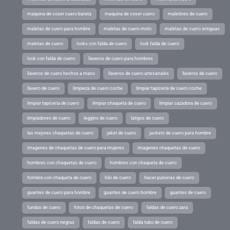
maquina de coser cuero barata
maquina de coser cuero
maletines de cuero
maletas de cuero para hombre
maletas de cuero moto
maletas de cuero antiguas
maletas de cuero
looks con falda de cuero
look falda de cuero
look con falda de cuero
llaveros de cuero para hombres
llaveros de cuero hechos a mano
llaveros de cuero artesanales
llaveros de cuero
llavero de cuero
limpieza de cuero coche
limpiar tapiceria de cuero coche
limpiar tapiceria de cuero
limpiar chaqueta de cuero
limpiar cazadora de cuero
limpiadores de cuero
leggins de cuero
latigos de cuero
las mejores chaquetas de cuero
jaket de cuero
jackets de cuero para hombre
imagenes de chaquetas de cuero para mujeres
imagenes chaquetas de cuero
hombres con chaquetas de cuero
hombres con chaqueta de cuero
hombre con chaqueta de cuero
hilo de cuero
hacer pulseras de cuero
guantes de cuero para hombre
guantes de cuero hombre
guantes de cuero
fundas de cuero
fotos de chaquetas de cuero
faldas de cuero zara
faldas de cuero negras
faldas de cuero
falda tubo de cuero