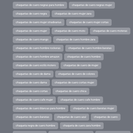
chaquetas de cuero negras para hombre
chaquetas de cuero negras mujer
chaquetas de cuero negra
chaquetas de cuero mujer zara
chaquetas de cuero mujer stradivarius
chaquetas de cuero mujer cortas
chaquetas de cuero mujer
chaquetas de cuero moto
chaquetas de cuero moteras
chaquetas de cuero mango
chaquetas de cuero hombre zara
chaquetas de cuero hombre rockeras
chaquetas de cuero hombre baratas
chaquetas de cuero hombre amazon
chaquetas de cuero hombre
chaquetas de cuero estilo motero
chaquetas de cuero de mujer
chaquetas de cuero de dama
chaquetas de cuero de colores
chaquetas de cuero dama
chaquetas de cuero cortas mujer
chaquetas de cuero cortas
chaquetas de cuero chica
chaquetas de cuero cafe mujer
chaquetas de cuero cafe hombre
chaquetas de cuero blancas para hombre
chaquetas de cuero baratas mujer
chaquetas de cuero baratas
chaquetas de cuero azul
chaquetas de cuero
chaqueta negra de cuero hombre
chaqueta de cuero zara hombre