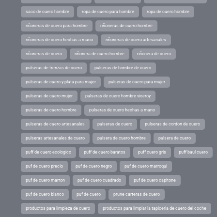
saco de cuero hombre
ropa de cuero para hombre
ropa de cuero hombre
riñoneras de cuero para hombre
riñoneras de cuero hombre
riñoneras de cuero hechas a mano
riñoneras de cuero artesanales
riñoneras de cuero
riñonera de cuero hombre
riñonera de cuero
pulseras de trenzas de cuero
pulseras de hombre de cuero
pulseras de cuero y plata para mujer
pulseras de cuero para mujer
pulseras de cuero mujer
pulseras de cuero hombre viceroy
pulseras de cuero hombre
pulseras de cuero hechas a mano
pulseras de cuero artesanales
pulseras de cuero
pulseras de cordon de cuero
pulseras artesanales de cuero
pulsera de cuero hombre
pulsera de cuero
puff de cuero ecologico
puff de cuero baratos
puff cuero gris
puff baul cuero
puf de cuero precio
puf de cuero negro
puf de cuero marroqui
puf de cuero marron
puf de cuero cuadrado
puf de cuero capitone
puf de cuero blanco
puf de cuero
prune carteras de cuero
productos para limpieza de cuero
productos para limpiar la tapiceria de cuero del coche