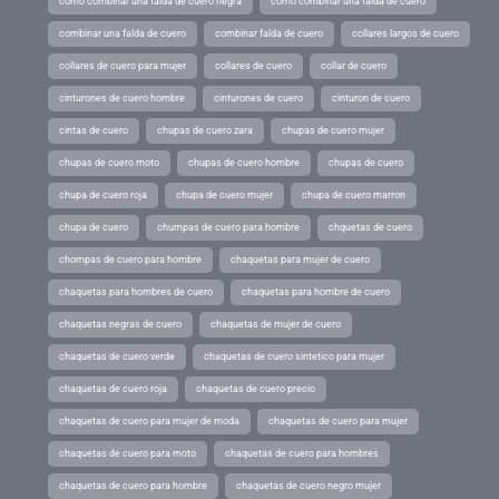
como combinar una falda de cuero negra
como combinar una falda de cuero
combinar una falda de cuero
combinar falda de cuero
collares largos de cuero
collares de cuero para mujer
collares de cuero
collar de cuero
cinturones de cuero hombre
cinturones de cuero
cinturon de cuero
cintas de cuero
chupas de cuero zara
chupas de cuero mujer
chupas de cuero moto
chupas de cuero hombre
chupas de cuero
chupa de cuero roja
chupa de cuero mujer
chupa de cuero marron
chupa de cuero
chumpas de cuero para hombre
chquetas de cuero
chompas de cuero para hombre
chaquetas para mujer de cuero
chaquetas para hombres de cuero
chaquetas para hombre de cuero
chaquetas negras de cuero
chaquetas de mujer de cuero
chaquetas de cuero verde
chaquetas de cuero sintetico para mujer
chaquetas de cuero roja
chaquetas de cuero precio
chaquetas de cuero para mujer de moda
chaquetas de cuero para mujer
chaquetas de cuero para moto
chaquetas de cuero para hombres
chaquetas de cuero para hombre
chaquetas de cuero negro mujer