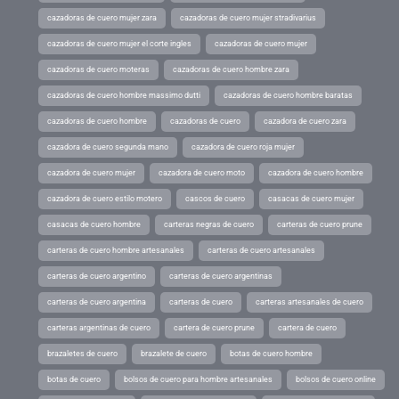
cazadoras de cuero mujer zara
cazadoras de cuero mujer stradivarius
cazadoras de cuero mujer el corte ingles
cazadoras de cuero mujer
cazadoras de cuero moteras
cazadoras de cuero hombre zara
cazadoras de cuero hombre massimo dutti
cazadoras de cuero hombre baratas
cazadoras de cuero hombre
cazadoras de cuero
cazadora de cuero zara
cazadora de cuero segunda mano
cazadora de cuero roja mujer
cazadora de cuero mujer
cazadora de cuero moto
cazadora de cuero hombre
cazadora de cuero estilo motero
cascos de cuero
casacas de cuero mujer
casacas de cuero hombre
carteras negras de cuero
carteras de cuero prune
carteras de cuero hombre artesanales
carteras de cuero artesanales
carteras de cuero argentino
carteras de cuero argentinas
carteras de cuero argentina
carteras de cuero
carteras artesanales de cuero
carteras argentinas de cuero
cartera de cuero prune
cartera de cuero
brazaletes de cuero
brazalete de cuero
botas de cuero hombre
botas de cuero
bolsos de cuero para hombre artesanales
bolsos de cuero online