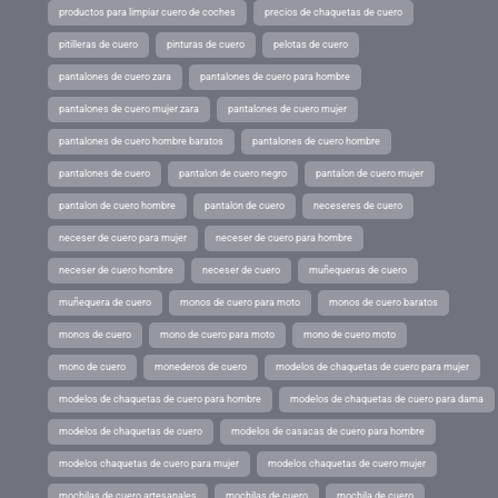
productos para limpiar cuero de coches
precios de chaquetas de cuero
pitilleras de cuero
pinturas de cuero
pelotas de cuero
pantalones de cuero zara
pantalones de cuero para hombre
pantalones de cuero mujer zara
pantalones de cuero mujer
pantalones de cuero hombre baratos
pantalones de cuero hombre
pantalones de cuero
pantalon de cuero negro
pantalon de cuero mujer
pantalon de cuero hombre
pantalon de cuero
neceseres de cuero
neceser de cuero para mujer
neceser de cuero para hombre
neceser de cuero hombre
neceser de cuero
muñequeras de cuero
muñequera de cuero
monos de cuero para moto
monos de cuero baratos
monos de cuero
mono de cuero para moto
mono de cuero moto
mono de cuero
monederos de cuero
modelos de chaquetas de cuero para mujer
modelos de chaquetas de cuero para hombre
modelos de chaquetas de cuero para dama
modelos de chaquetas de cuero
modelos de casacas de cuero para hombre
modelos chaquetas de cuero para mujer
modelos chaquetas de cuero mujer
mochilas de cuero artesanales
mochilas de cuero
mochila de cuero