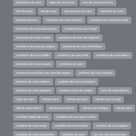
tratamiento de cuero
trajes de cuero moto
tiras de cuero por metros
tiras de cuero
tela de cuero
tejer pulseras de cuero
tapicerias de cuero
tapicería de cuero
sombreros de cuero vaqueros
sombreros de cuero para mujer
sombreros de cuero para hombre
sombreros de cuero mujer
sombreros de cuero hombre
sombreros de cuero de carpincho
sombreros de cuero de canguro
sombreros de cuero colombiano
sombreros de cuero chillán
sombreros de cuero chile
sombreros de cuero blanco
sombreros de cuero amazon
sombreros de cuero
sombreros australianos de cuero de canguro
sombrero de cuero comodo
sombrero de cuero chilenos
sombrero de cuero australiano
sombrero de cuero argentino
sombrero cuero de canguro
sofas de cuero baratos
sofas de cuero
sofa de cuero
sillones de cuero
silla de cuero y metal
silla de cuero oficina
silla de cuero marron
silla de cuero antigua
silla de cuero
sandalias hippies de cuero
sandalias de cuero para hombre
sandalias de cuero mujer
sandalias de cuero hombre
sandalias de cuero hippies
sandalias de cuero artesanales
sandalias de cuero
saco de cuero para hombre