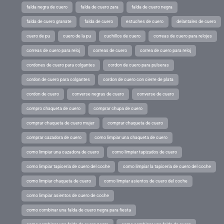
falda negra de cuero
falda de cuero zara
falda de cuero negra
falda de cuero granate
falda de cuero
estuches de cuero
delantales de cuero
cuero de pu
cuero de la pu
cuchillos de cuero
correas de cuero para relojes
correas de cuero para reloj
correas de cuero
correa de cuero para reloj
cordones de cuero para colgantes
cordon de cuero para pulseras
cordon de cuero para colgantes
cordon de cuero con cierre de plata
cordon de cuero
converse negras de cuero
converse de cuero
compro chaqueta de cuero
comprar chupa de cuero
comprar chaqueta de cuero mujer
comprar chaqueta de cuero
comprar cazadora de cuero
como limpiar una chaqueta de cuero
como limpiar una cazadora de cuero
como limpiar tapizados de cuero
como limpiar tapiceria de cuero del coche
como limpiar la tapiceria de cuero del coche
como limpiar chaqueta de cuero
como limpiar asientos de cuero del coche
como limpiar asientos de cuero de coche
como combinar una falda de cuero negra para fiesta