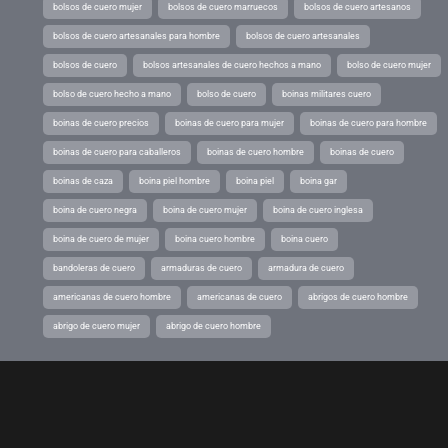
bolsos de cuero mujer
bolsos de cuero marruecos
bolsos de cuero artesanos
bolsos de cuero artesanales para hombre
bolsos de cuero artesanales
bolsos de cuero
bolsos artesanales de cuero hechos a mano
bolso de cuero mujer
bolso de cuero hecho a mano
bolso de cuero
boinas militares cuero
boinas de cuero precios
boinas de cuero para mujer
boinas de cuero para hombre
boinas de cuero para caballeros
boinas de cuero hombre
boinas de cuero
boinas de caza
boina piel hombre
boina piel
boina gar
boina de cuero negra
boina de cuero mujer
boina de cuero inglesa
boina de cuero de mujer
boina cuero hombre
boina cuero
bandoleras de cuero
armaduras de cuero
armadura de cuero
americanas de cuero hombre
americanas de cuero
abrigos de cuero hombre
abrigo de cuero mujer
abrigo de cuero hombre