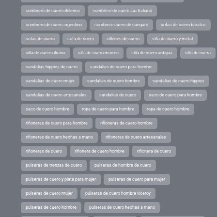
sombrero de cuero chilenos
sombrero de cuero australiano
sombrero de cuero argentino
sombrero cuero de canguro
sofas de cuero baratos
sofas de cuero
sofa de cuero
sillones de cuero
silla de cuero y metal
silla de cuero oficina
silla de cuero marron
silla de cuero antigua
silla de cuero
sandalias hippies de cuero
sandalias de cuero para hombre
sandalias de cuero mujer
sandalias de cuero hombre
sandalias de cuero hippies
sandalias de cuero artesanales
sandalias de cuero
saco de cuero para hombre
saco de cuero hombre
ropa de cuero para hombre
ropa de cuero hombre
riñoneras de cuero para hombre
riñoneras de cuero hombre
riñoneras de cuero hechas a mano
riñoneras de cuero artesanales
riñoneras de cuero
riñonera de cuero hombre
riñonera de cuero
pulseras de trenzas de cuero
pulseras de hombre de cuero
pulseras de cuero y plata para mujer
pulseras de cuero para mujer
pulseras de cuero mujer
pulseras de cuero hombre viceroy
pulseras de cuero hombre
pulseras de cuero hechas a mano