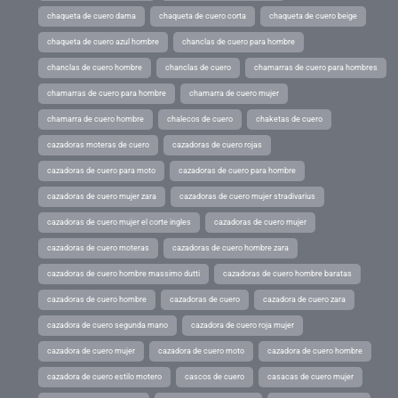
chaqueta de cuero dama
chaqueta de cuero corta
chaqueta de cuero beige
chaqueta de cuero azul hombre
chanclas de cuero para hombre
chanclas de cuero hombre
chanclas de cuero
chamarras de cuero para hombres
chamarras de cuero para hombre
chamarra de cuero mujer
chamarra de cuero hombre
chalecos de cuero
chaketas de cuero
cazadoras moteras de cuero
cazadoras de cuero rojas
cazadoras de cuero para moto
cazadoras de cuero para hombre
cazadoras de cuero mujer zara
cazadoras de cuero mujer stradivarius
cazadoras de cuero mujer el corte ingles
cazadoras de cuero mujer
cazadoras de cuero moteras
cazadoras de cuero hombre zara
cazadoras de cuero hombre massimo dutti
cazadoras de cuero hombre baratas
cazadoras de cuero hombre
cazadoras de cuero
cazadora de cuero zara
cazadora de cuero segunda mano
cazadora de cuero roja mujer
cazadora de cuero mujer
cazadora de cuero moto
cazadora de cuero hombre
cazadora de cuero estilo motero
cascos de cuero
casacas de cuero mujer