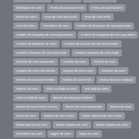
muñequera de cuero
monos de cuero para moto
monos de cuero baratos
monos de cuero
mono de cuero para moto
mono de cuero moto
mono de cuero
monederos de cuero
modelos de chaquetas de cuero para mujer
modelos de chaquetas de cuero para hombre
modelos de chaquetas de cuero para dama
modelos de chaquetas de cuero
modelos de casacas de cuero para hombre
modelos chaquetas de cuero para mujer
modelos chaquetas de cuero mujer
mochilas de cuero artesanales
mochilas de cuero
mochila de cuero
maquina de coser cuero barata
maquina de coser cuero
maletines de cuero
maletas de cuero para hombre
maletas de cuero moto
maletas de cuero antiguas
maletas de cuero
looks con falda de cuero
look falda de cuero
look con falda de cuero
llaveros de cuero para hombres
llaveros de cuero hechos a mano
llaveros de cuero artesanales
llaveros de cuero
llavero de cuero
limpieza de cuero coche
limpiar tapiceria de cuero coche
limpiar tapiceria de cuero
limpiar chaqueta de cuero
limpiar cazadora de cuero
limpiadores de cuero
leggins de cuero
latigos de cuero