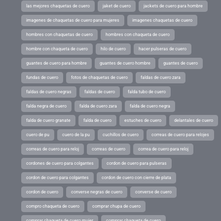
las mejores chaquetas de cuero
jaket de cuero
jackets de cuero para hombre
imagenes de chaquetas de cuero para mujeres
imagenes chaquetas de cuero
hombres con chaquetas de cuero
hombres con chaqueta de cuero
hombre con chaqueta de cuero
hilo de cuero
hacer pulseras de cuero
guantes de cuero para hombre
guantes de cuero hombre
guantes de cuero
fundas de cuero
fotos de chaquetas de cuero
faldas de cuero zara
faldas de cuero negras
faldas de cuero
falda tubo de cuero
falda negra de cuero
falda de cuero zara
falda de cuero negra
falda de cuero granate
falda de cuero
estuches de cuero
delantales de cuero
cuero de pu
cuero de la pu
cuchillos de cuero
correas de cuero para relojes
correas de cuero para reloj
correas de cuero
correa de cuero para reloj
cordones de cuero para colgantes
cordon de cuero para pulseras
cordon de cuero para colgantes
cordon de cuero con cierre de plata
cordon de cuero
converse negras de cuero
converse de cuero
compro chaqueta de cuero
comprar chupa de cuero
comprar chaqueta de cuero mujer
comprar chaqueta de cuero