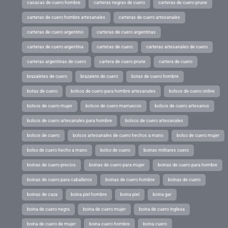
casacas de cuero hombre
carteras negras de cuero
carteras de cuero prune
carteras de cuero hombre artesanales
carteras de cuero artesanales
carteras de cuero argentino
carteras de cuero argentinas
carteras de cuero argentina
carteras de cuero
carteras artesanales de cuero
carteras argentinas de cuero
cartera de cuero prune
cartera de cuero
brazaletes de cuero
brazalete de cuero
botas de cuero hombre
botas de cuero
bolsos de cuero para hombre artesanales
bolsos de cuero online
bolsos de cuero mujer
bolsos de cuero marruecos
bolsos de cuero artesanos
bolsos de cuero artesanales para hombre
bolsos de cuero artesanales
bolsos de cuero
bolsos artesanales de cuero hechos a mano
bolso de cuero mujer
bolso de cuero hecho a mano
bolso de cuero
boinas militares cuero
boinas de cuero precios
boinas de cuero para mujer
boinas de cuero para hombre
boinas de cuero para caballeros
boinas de cuero hombre
boinas de cuero
boinas de caza
boina piel hombre
boina piel
boina gar
boina de cuero negra
boina de cuero mujer
boina de cuero inglesa
boina de cuero de mujer
boina cuero hombre
boina cuero