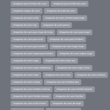
chaquetas para hombres de cuero
chaquetas para hombre de cuero
chaquetas negras de cuero
chaquetas de mujer de cuero
chaquetas de cuero verde
chaquetas de cuero sintetico para mujer
chaquetas de cuero roja
chaquetas de cuero precio
chaquetas de cuero para mujer de moda
chaquetas de cuero para mujer
chaquetas de cuero para moto
chaquetas de cuero para hombres
chaquetas de cuero para hombre
chaquetas de cuero negro mujer
chaquetas de cuero negras para hombre
chaquetas de cuero negras mujer
chaquetas de cuero negra
chaquetas de cuero mujer zara
chaquetas de cuero mujer stradivarius
chaquetas de cuero mujer cortas
chaquetas de cuero mujer
chaquetas de cuero moto
chaquetas de cuero moteras
chaquetas de cuero mango
chaquetas de cuero hombre zara
chaquetas de cuero hombre rockeras
chaquetas de cuero hombre baratas
chaquetas de cuero hombre amazon
chaquetas de cuero hombre
chaquetas de cuero estilo motero
chaquetas de cuero de mujer