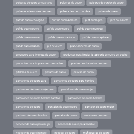
pulseras de cuero artesanales
pulseras de cuero
pulseras de cordon de cuero
pulseras artesanales de cuero
pulsera de cuero hombre
pulsera de cuero
puff de cuero ecologico
puff de cuero baratos
puff cuero gris
puff baul cuero
puf de cuero precio
puf de cuero negro
puf de cuero marroqui
puf de cuero marron
puf de cuero cuadrado
puf de cuero capitone
puf de cuero blanco
puf de cuero
prune carteras de cuero
productos para limpieza de cuero
productos para limpiar la tapiceria de cuero del coche
productos para limpiar cuero de coches
precios de chaquetas de cuero
pitilleras de cuero
pinturas de cuero
pelotas de cuero
pantalones de cuero zara
pantalones de cuero para hombre
pantalones de cuero mujer zara
pantalones de cuero mujer
pantalones de cuero hombre baratos
pantalones de cuero hombre
pantalones de cuero
pantalon de cuero negro
pantalon de cuero mujer
pantalon de cuero hombre
pantalon de cuero
neceseres de cuero
neceser de cuero para mujer
neceser de cuero para hombre
neceser de cuero hombre
neceser de cuero
muñequeras de cuero