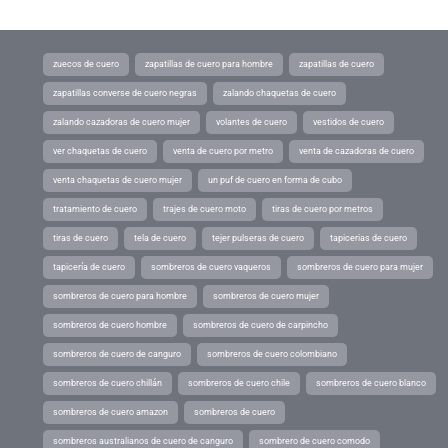
zuecos de cuero
zapatillas de cuero para hombre
zapatillas de cuero
zapatillas converse de cuero negras
zalando chaquetas de cuero
zalando cazadoras de cuero mujer
volantes de cuero
vestidos de cuero
ver chaquetas de cuero
venta de cuero por metro
venta de cazadoras de cuero
venta chaquetas de cuero mujer
un puf de cuero en forma de cubo
tratamiento de cuero
trajes de cuero moto
tiras de cuero por metros
tiras de cuero
tela de cuero
tejer pulseras de cuero
tapicerias de cuero
tapicería de cuero
sombreros de cuero vaqueros
sombreros de cuero para mujer
sombreros de cuero para hombre
sombreros de cuero mujer
sombreros de cuero hombre
sombreros de cuero de carpincho
sombreros de cuero de canguro
sombreros de cuero colombiano
sombreros de cuero chillán
sombreros de cuero chile
sombreros de cuero blanco
sombreros de cuero amazon
sombreros de cuero
sombreros australianos de cuero de canguro
sombrero de cuero comodo