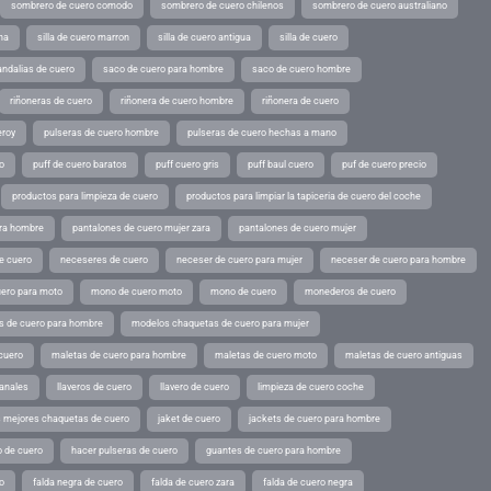
sombrero de cuero comodo
sombrero de cuero chilenos
sombrero de cuero australiano
ina
silla de cuero marron
silla de cuero antigua
silla de cuero
andalias de cuero
saco de cuero para hombre
saco de cuero hombre
riñoneras de cuero
riñonera de cuero hombre
riñonera de cuero
eroy
pulseras de cuero hombre
pulseras de cuero hechas a mano
o
puff de cuero baratos
puff cuero gris
puff baul cuero
puf de cuero precio
productos para limpieza de cuero
productos para limpiar la tapiceria de cuero del coche
ara hombre
pantalones de cuero mujer zara
pantalones de cuero mujer
e cuero
neceseres de cuero
neceser de cuero para mujer
neceser de cuero para hombre
ero para moto
mono de cuero moto
mono de cuero
monederos de cuero
s de cuero para hombre
modelos chaquetas de cuero para mujer
cuero
maletas de cuero para hombre
maletas de cuero moto
maletas de cuero antiguas
sanales
llaveros de cuero
llavero de cuero
limpieza de cuero coche
s mejores chaquetas de cuero
jaket de cuero
jackets de cuero para hombre
o de cuero
hacer pulseras de cuero
guantes de cuero para hombre
o
falda negra de cuero
falda de cuero zara
falda de cuero negra