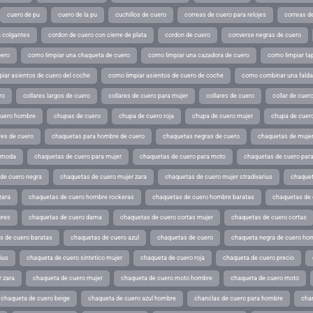
cuero de pu
cuero de la pu
cuchillos de cuero
correas de cuero para relojes
correas de
a colgantes
cordon de cuero con cierre de plata
cordon de cuero
converse negras de cuero
uero
como limpiar una chaqueta de cuero
como limpiar una cazadora de cuero
como limpiar ta
iar asientos de cuero del coche
como limpiar asientos de cuero de coche
como combinar una falda 
ro
collares largos de cuero
collares de cuero para mujer
collares de cuero
collar de cuer
cuero hombre
chupas de cuero
chupa de cuero roja
chupa de cuero mujer
chupa de cuer
es de cuero
chaquetas para hombre de cuero
chaquetas negras de cuero
chaquetas de mujer
e moda
chaquetas de cuero para mujer
chaquetas de cuero para moto
chaquetas de cuero par
de cuero negra
chaquetas de cuero mujer zara
chaquetas de cuero mujer stradivarius
chaquet
zara
chaquetas de cuero hombre rockeras
chaquetas de cuero hombre baratas
chaquetas de
ores
chaquetas de cuero dama
chaquetas de cuero cortas mujer
chaquetas de cuero cortas
s de cuero baratas
chaquetas de cuero azul
chaquetas de cuero
chaqueta negra de cuero ho
ius
chaqueta de cuero sintetico mujer
chaqueta de cuero roja
chaqueta de cuero precio
 zara
chaqueta de cuero mujer
chaqueta de cuero moto hombre
chaqueta de cuero moto
chaqueta de cuero beige
chaqueta de cuero azul hombre
chanclas de cuero para hombre
cha