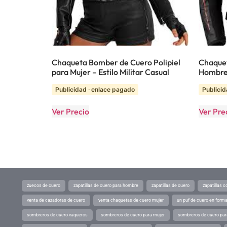
Chaqueta Bomber de Cuero Polipiel
Chaquet
para Mujer – Estilo Militar Casual
Hombre
Publicidad · enlace pagado
Publicid
Ver Precio
Ver Pre
zuecos de cuero
zapatillas de cuero para hombre
zapatillas de cuero
zapatillas 
venta de cazadoras de cuero
venta chaquetas de cuero mujer
un puf de cuero en form
sombreros de cuero vaqueros
sombreros de cuero para mujer
sombreros de cuero pa