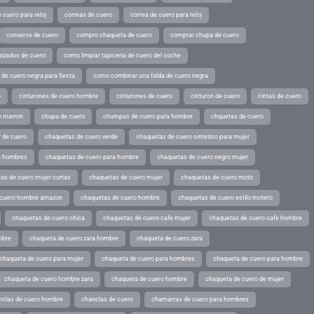
 cuero para reloj
correas de cuero
correa de cuero para reloj
converse de cuero
compro chaqueta de cuero
comprar chupa de cuero
pizados de cuero
como limpiar tapiceria de cuero del coche
de cuero negra para fiesta
como combinar una falda de cuero negra
o
cinturones de cuero hombre
cinturones de cuero
cinturon de cuero
cintas de cuero
o marron
chupa de cuero
chumpas de cuero para hombre
chquetas de cuero
 de cuero
chaquetas de cuero verde
chaquetas de cuero sintetico para mujer
a hombres
chaquetas de cuero para hombre
chaquetas de cuero negro mujer
as de cuero mujer cortas
chaquetas de cuero mujer
chaquetas de cuero moto
 cuero hombre amazon
chaquetas de cuero hombre
chaquetas de cuero estilo motero
chaquetas de cuero chica
chaquetas de cuero cafe mujer
chaquetas de cuero cafe hombre
mbre
chaqueta de cuero zara hombre
chaqueta de cuero zara
chaqueta de cuero para mujer
chaqueta de cuero para hombres
chaqueta de cuero para hombre
chaqueta de cuero hombre zara
chaqueta de cuero hombre
chaqueta de cuero de mujer
nclas de cuero hombre
chanclas de cuero
chamarras de cuero para hombres