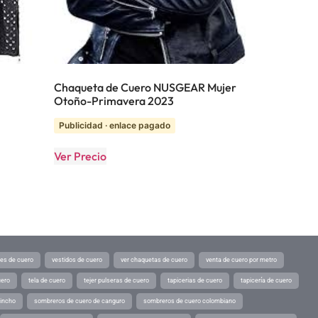
Chaqueta de Cuero NUSGEAR Mujer
Otoño-Primavera 2023
Publicidad · enlace pagado
Ver Precio
tes de cuero
vestidos de cuero
ver chaquetas de cuero
venta de cuero por metro
uero
tela de cuero
tejer pulseras de cuero
tapicerias de cuero
tapicería de cuero
pincho
sombreros de cuero de canguro
sombreros de cuero colombiano