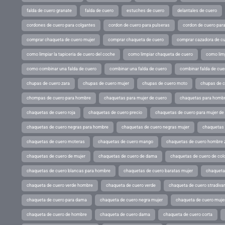
falda de cuero granate
falda de cuero
estuches de cuero
delantales de cuero
cordones de cuero para colgantes
cordon de cuero para pulseras
cordon de cuero par
comprar chaqueta de cuero mujer
comprar chaqueta de cuero
comprar cazadora de c
como limpiar la tapiceria de cuero del coche
como limpiar chaqueta de cuero
como limp
como combinar una falda de cuero
combinar una falda de cuero
combinar falda de cue
chupas de cuero zara
chupas de cuero mujer
chupas de cuero moto
chupas de 
chompas de cuero para hombre
chaquetas para mujer de cuero
chaquetas para hombr
chaquetas de cuero roja
chaquetas de cuero precio
chaquetas de cuero para mujer d
chaquetas de cuero negras para hombre
chaquetas de cuero negras mujer
chaquetas 
chaquetas de cuero moteras
chaquetas de cuero mango
chaquetas de cuero hombre 
chaquetas de cuero de mujer
chaquetas de cuero de dama
chaquetas de cuero de col
chaquetas de cuero blancas para hombre
chaquetas de cuero baratas mujer
chaqueta
chaqueta de cuero verde hombre
chaqueta de cuero verde
chaqueta de cuero stradivar
chaqueta de cuero para dama
chaqueta de cuero negra mujer
chaqueta de cuero mujer
chaqueta de cuero de hombre
chaqueta de cuero dama
chaqueta de cuero corta