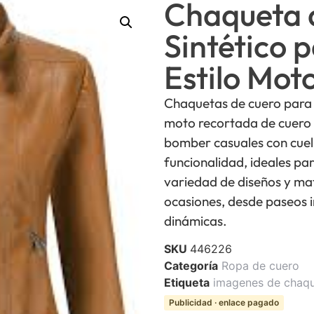
Chaqueta 
Sintético 
Estilo Mot
Chaquetas de cuero para 
moto recortada de cuero 
bomber casuales con cuell
funcionalidad, ideales pa
variedad de diseños y mat
ocasiones, desde paseos 
dinámicas.
SKU
446226
Categoría
Ropa de cuero
Etiqueta
imagenes de chaqu
Publicidad · enlace pagado