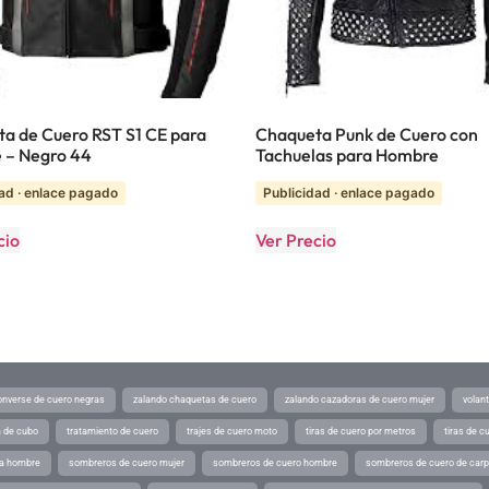
a de Cuero RST S1 CE para
Chaqueta Punk de Cuero con
 – Negro 44
Tachuelas para Hombre
ad · enlace pagado
Publicidad · enlace pagado
cio
Ver Precio
converse de cuero negras
zalando chaquetas de cuero
zalando cazadoras de cuero mujer
volan
a de cubo
tratamiento de cuero
trajes de cuero moto
tiras de cuero por metros
tiras de c
ra hombre
sombreros de cuero mujer
sombreros de cuero hombre
sombreros de cuero de car