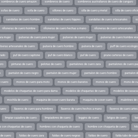
sombreros de cuero amazon
sombreros de cuero
sombreros australianos de cuero de canguro
sofas de cuero
sofa de cuero
sillones de cuero
silla de cuero y metal
silla de cuero ofic
sandalias de cuero hombre
sandalias de cuero hippies
sandalias de cuero artesanales
s
riñoneras de cuero hombre
riñoneras de cuero hechas a mano
riñoneras de cuero artesanales
ara mujer
pulseras de cuero para mujer
pulseras de cuero mujer
pulseras de cuero hombre vic
lseras artesanales de cuero
pulsera de cuero hombre
pulsera de cuero
puff de cuero ecologic
rado
puf de cuero capitone
puf de cuero blanco
puf de cuero
prune carteras de cuero
ero
pinturas de cuero
pelotas de cuero
pantalones de cuero zara
pantalones de cuero p
o
pantalon de cuero negro
pantalon de cuero mujer
pantalon de cuero hombre
pantalon d
 cuero
monos de cuero para moto
monos de cuero baratos
monos de cuero
mono de cu
modelos de chaquetas de cuero para dama
modelos de chaquetas de cuero
modelos de casaca
mochila de cuero
maquina de coser cuero barata
maquina de coser cuero
maletines de 
cuero
llaveros de cuero para hombres
llaveros de cuero hechos a mano
llaveros de cuero arte
limpiar cazadora de cuero
limpiadores de cuero
leggins de cuero
latigos de cuero
la
 con chaquetas de cuero
hombres con chaqueta de cuero
hombre con chaqueta de cuero
hil
 de cuero
faldas de cuero zara
faldas de cuero negras
faldas de cuero
falda tubo de cuer