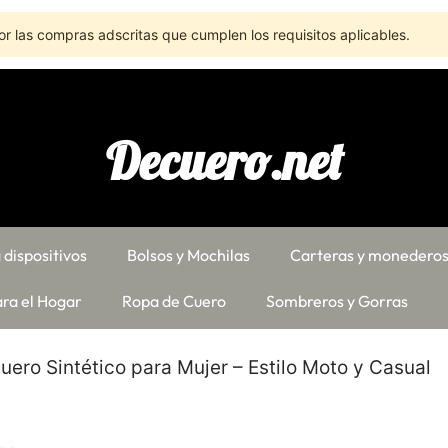
r las compras adscritas que cumplen los requisitos aplicables.
Decuero.net
 dispositivos
Bolsos y Mochilas
Carteras y monedero
ra el Hogar
Ropa de Cuero
Sombreros y Gorras
ero Sintético para Mujer – Estilo Moto y Casual