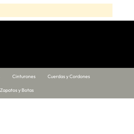
s
Cinturones
Cuerdas y Cordones
Zapatos y Botas