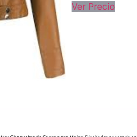
Ver Precio
stras
Chaquetas de Cuero para Mujer
. Diseñadas pensando en