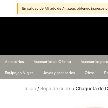
En calidad de Afiliado de Amazon, obtengo ingresos po
Accesorios
Accesorios de Oficina
Accesorios para
Equipaje y Viajes
Joyas y accesorios
Otros
Pa
Inicio
/
Ropa de cuero
/ Chaqueta de Cu