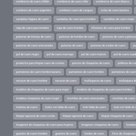
sombreros de cuero chillán
sombreros de cuero chile
sombreros de cuero blanco
sombrero de cuero argentino
sombrero cuero de canguro
sofas de cuero baratos
sandalias hippies de cuero
sandalias de cuero para hombre
sandalias de cuero mujer
ropa de cuero para hombre
ropa de cuero hombre
riñoneras de cuero para hombre
pulseras de trenzas de cuero
pulseras de hombre de cuero
pulseras de cuero y plata p
pulseras de cuero artesanales
pulseras de cuero
pulseras de cordon de cuero
pu
puf de cuero negro
puf de cuero marroqui
puf de cuero marron
puf de cuero cuad
productos para limpiar cuero de coches
precios de chaquetas de cuero
pitilleras de cu
pantalones de cuero hombre baratos
pantalones de cuero hombre
pantalones de cuer
neceser de cuero hombre
neceser de cuero
muñequeras de cuero
muñequera de
modelos de chaquetas de cuero para mujer
modelos de chaquetas de cuero para hombre
modelos chaquetas de cuero mujer
mochilas de cuero artesanales
mochilas de cuero
maletas de cuero
looks con falda de cuero
look falda de cuero
look con falda de 
limpiar tapiceria de cuero coche
limpiar tapiceria de cuero
limpiar chaqueta de cuero
imagenes de chaquetas de cuero para mujeres
imagenes chaquetas de cuero
hombres
guantes de cuero hombre
guantes de cuero
fundas de cuero
fotos de chaquetas