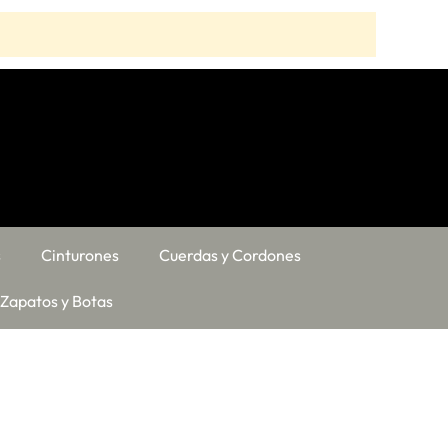
s
Cinturones
Cuerdas y Cordones
Zapatos y Botas