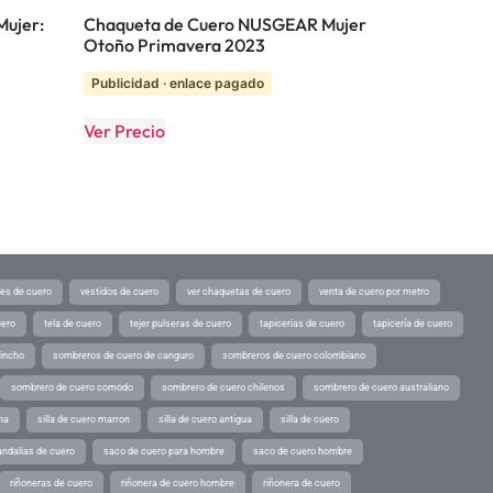
Mujer:
Chaqueta de Cuero NUSGEAR Mujer
Otoño Primavera 2023
Publicidad · enlace pagado
Ver Precio
tes de cuero
vestidos de cuero
ver chaquetas de cuero
venta de cuero por metro
uero
tela de cuero
tejer pulseras de cuero
tapicerias de cuero
tapicería de cuero
pincho
sombreros de cuero de canguro
sombreros de cuero colombiano
sombrero de cuero comodo
sombrero de cuero chilenos
sombrero de cuero australiano
ina
silla de cuero marron
silla de cuero antigua
silla de cuero
andalias de cuero
saco de cuero para hombre
saco de cuero hombre
riñoneras de cuero
riñonera de cuero hombre
riñonera de cuero