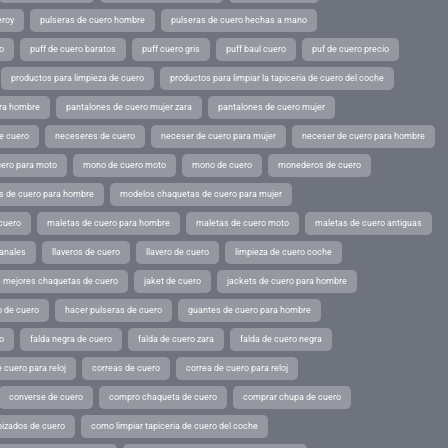
eroy
pulseras de cuero hombre
pulseras de cuero hechas a mano
o
puff de cuero baratos
puff cuero gris
puff baul cuero
puf de cuero precio
productos para limpieza de cuero
productos para limpiar la tapiceria de cuero del coche
ara hombre
pantalones de cuero mujer zara
pantalones de cuero mujer
e cuero
neceseres de cuero
neceser de cuero para mujer
neceser de cuero para hombre
ero para moto
mono de cuero moto
mono de cuero
monederos de cuero
s de cuero para hombre
modelos chaquetas de cuero para mujer
cuero
maletas de cuero para hombre
maletas de cuero moto
maletas de cuero antiguas
sanales
llaveros de cuero
llavero de cuero
limpieza de cuero coche
s mejores chaquetas de cuero
jaket de cuero
jackets de cuero para hombre
o de cuero
hacer pulseras de cuero
guantes de cuero para hombre
o
falda negra de cuero
falda de cuero zara
falda de cuero negra
 cuero para reloj
correas de cuero
correa de cuero para reloj
converse de cuero
compro chaqueta de cuero
comprar chupa de cuero
pizados de cuero
como limpiar tapiceria de cuero del coche