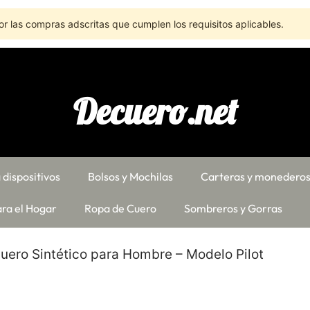
r las compras adscritas que cumplen los requisitos aplicables.
Decuero.net
 dispositivos
Bolsos y Mochilas
Carteras y monedero
ra el Hogar
Ropa de Cuero
Sombreros y Gorras
uero Sintético para Hombre – Modelo Pilot