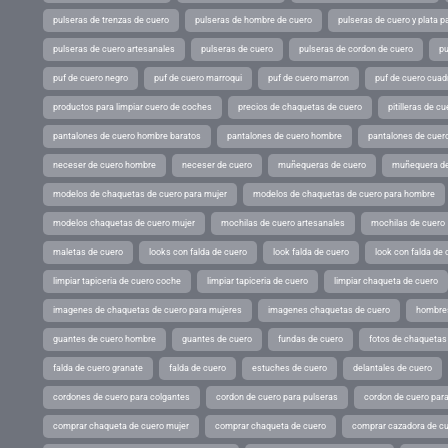
pulseras de trenzas de cuero
pulseras de hombre de cuero
pulseras de cuero y plata p
pulseras de cuero artesanales
pulseras de cuero
pulseras de cordon de cuero
pu
puf de cuero negro
puf de cuero marroqui
puf de cuero marron
puf de cuero cuad
productos para limpiar cuero de coches
precios de chaquetas de cuero
pitilleras de cu
pantalones de cuero hombre baratos
pantalones de cuero hombre
pantalones de cuer
neceser de cuero hombre
neceser de cuero
muñequeras de cuero
muñequera de
modelos de chaquetas de cuero para mujer
modelos de chaquetas de cuero para hombre
modelos chaquetas de cuero mujer
mochilas de cuero artesanales
mochilas de cuero
maletas de cuero
looks con falda de cuero
look falda de cuero
look con falda de 
limpiar tapiceria de cuero coche
limpiar tapiceria de cuero
limpiar chaqueta de cuero
imagenes de chaquetas de cuero para mujeres
imagenes chaquetas de cuero
hombres
guantes de cuero hombre
guantes de cuero
fundas de cuero
fotos de chaquetas
falda de cuero granate
falda de cuero
estuches de cuero
delantales de cuero
cordones de cuero para colgantes
cordon de cuero para pulseras
cordon de cuero par
comprar chaqueta de cuero mujer
comprar chaqueta de cuero
comprar cazadora de c