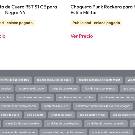
a de Cuero RST S1 CE para
Chaqueta Punk Rockera para 
 – Negro 44
Estilo Militar
ad · enlace pagado
Publicidad · enlace pagado
cio
Ver Precio
converse de cuero negras
zalando chaquetas de cuero
zalando cazadoras de cuero mujer
volan
a de cubo
tratamiento de cuero
trajes de cuero moto
tiras de cuero por metros
tiras de c
ra hombre
sombreros de cuero mujer
sombreros de cuero hombre
sombreros de cuero de car
sombreros de cuero amazon
sombreros de cuero
sombreros australianos de cuero de canguro
sofas de cuero
sofa de cuero
sillones de cuero
silla de cuero y metal
silla de cuero ofic
sandalias de cuero hombre
sandalias de cuero hippies
sandalias de cuero artesanales
s
riñoneras de cuero hombre
riñoneras de cuero hechas a mano
riñoneras de cuero artesanales