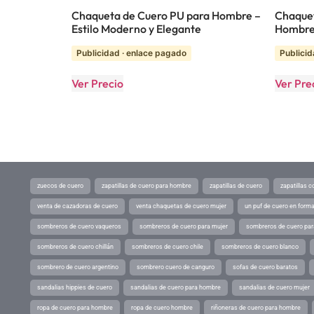
Chaqueta de Cuero PU para Hombre –
Chaquet
Estilo Moderno y Elegante
Hombre
Publicidad · enlace pagado
Publicid
Ver Precio
Ver Pre
zuecos de cuero
zapatillas de cuero para hombre
zapatillas de cuero
zapatillas 
venta de cazadoras de cuero
venta chaquetas de cuero mujer
un puf de cuero en form
sombreros de cuero vaqueros
sombreros de cuero para mujer
sombreros de cuero pa
sombreros de cuero chillán
sombreros de cuero chile
sombreros de cuero blanco
sombrero de cuero argentino
sombrero cuero de canguro
sofas de cuero baratos
sandalias hippies de cuero
sandalias de cuero para hombre
sandalias de cuero mujer
ropa de cuero para hombre
ropa de cuero hombre
riñoneras de cuero para hombre