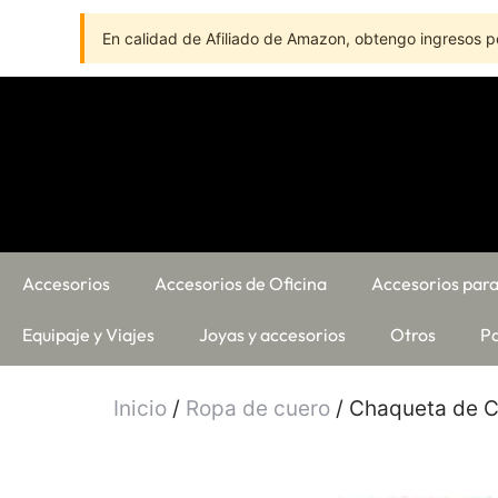
En calidad de Afiliado de Amazon, obtengo ingresos po
Accesorios
Accesorios de Oficina
Accesorios para
Equipaje y Viajes
Joyas y accesorios
Otros
Pa
Inicio
/
Ropa de cuero
/ Chaqueta de C