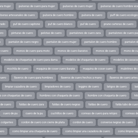
ara mujer
pulseras de cuero para mujer
pulseras de cuero mujer
pulseras de cuero hombre vic
lseras artesanales de cuero
pulsera de cuero hombre
pulsera de cuero
puff de cuero ecologic
rado
puf de cuero capitone
puf de cuero blanco
puf de cuero
prune carteras de cuero
ero
pinturas de cuero
pelotas de cuero
pantalones de cuero zara
pantalones de cuero p
o
pantalon de cuero negro
pantalon de cuero mujer
pantalon de cuero hombre
pantalon d
 cuero
monos de cuero para moto
monos de cuero baratos
monos de cuero
mono de cu
modelos de chaquetas de cuero para dama
modelos de chaquetas de cuero
modelos de casaca
mochila de cuero
maquina de coser cuero barata
maquina de coser cuero
maletines de 
cuero
llaveros de cuero para hombres
llaveros de cuero hechos a mano
llaveros de cuero arte
limpiar cazadora de cuero
limpiadores de cuero
leggins de cuero
latigos de cuero
la
 con chaquetas de cuero
hombres con chaqueta de cuero
hombre con chaqueta de cuero
hil
 de cuero
faldas de cuero zara
faldas de cuero negras
faldas de cuero
falda tubo de cuer
cuero de pu
cuero de la pu
cuchillos de cuero
correas de cuero para relojes
correas de
a colgantes
cordon de cuero con cierre de plata
cordon de cuero
converse negras de cuero
uero
como limpiar una chaqueta de cuero
como limpiar una cazadora de cuero
como limpiar ta