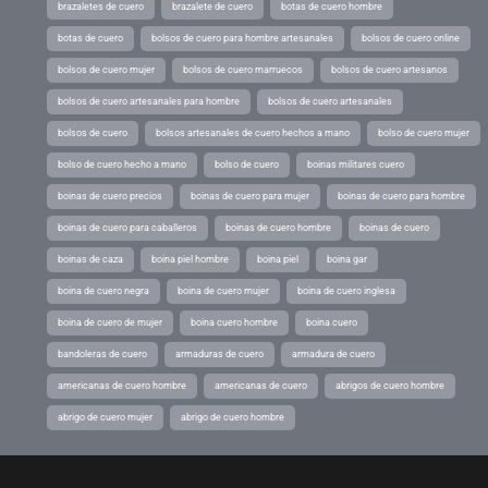
brazaletes de cuero
brazalete de cuero
botas de cuero hombre
botas de cuero
bolsos de cuero para hombre artesanales
bolsos de cuero online
bolsos de cuero mujer
bolsos de cuero marruecos
bolsos de cuero artesanos
bolsos de cuero artesanales para hombre
bolsos de cuero artesanales
bolsos de cuero
bolsos artesanales de cuero hechos a mano
bolso de cuero mujer
bolso de cuero hecho a mano
bolso de cuero
boinas militares cuero
boinas de cuero precios
boinas de cuero para mujer
boinas de cuero para hombre
boinas de cuero para caballeros
boinas de cuero hombre
boinas de cuero
boinas de caza
boina piel hombre
boina piel
boina gar
boina de cuero negra
boina de cuero mujer
boina de cuero inglesa
boina de cuero de mujer
boina cuero hombre
boina cuero
bandoleras de cuero
armaduras de cuero
armadura de cuero
americanas de cuero hombre
americanas de cuero
abrigos de cuero hombre
abrigo de cuero mujer
abrigo de cuero hombre