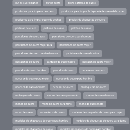
puf de cuero blanco
puf de cuero
prune carteras de cuero
productos para limpieza de cuero
productos para limpiar la tapiceria de cuero del coche
productos para limpiar cuero de coches
precios de chaquetas de cuero
pitilleras de cuero
pinturas de cuero
pelotas de cuero
pantalones de cuero zara
pantalones de cuero para hombre
pantalones de cuero mujer zara
pantalones de cuero mujer
pantalones de cuero hombre baratos
pantalones de cuero hombre
pantalones de cuero
pantalon de cuero negro
pantalon de cuero mujer
pantalon de cuero hombre
pantalon de cuero
neceseres de cuero
neceser de cuero para mujer
neceser de cuero para hombre
neceser de cuero hombre
neceser de cuero
muñequeras de cuero
muñequera de cuero
monos de cuero para moto
monos de cuero baratos
monos de cuero
mono de cuero para moto
mono de cuero moto
mono de cuero
monederos de cuero
modelos de chaquetas de cuero para mujer
modelos de chaquetas de cuero para hombre
modelos de chaquetas de cuero para dama
modelos de chaquetas de cuero
modelos de casacas de cuero para hombre