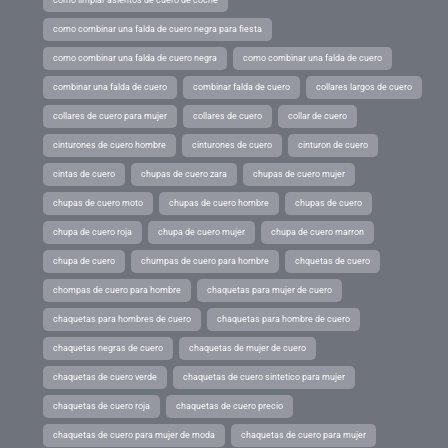
como limpiar asientos de cuero de coche
como combinar una falda de cuero negra para fiesta
como combinar una falda de cuero negra
como combinar una falda de cuero
combinar una falda de cuero
combinar falda de cuero
collares largos de cuero
collares de cuero para mujer
collares de cuero
collar de cuero
cinturones de cuero hombre
cinturones de cuero
cinturon de cuero
cintas de cuero
chupas de cuero zara
chupas de cuero mujer
chupas de cuero moto
chupas de cuero hombre
chupas de cuero
chupa de cuero roja
chupa de cuero mujer
chupa de cuero marron
chupa de cuero
chumpas de cuero para hombre
chquetas de cuero
chompas de cuero para hombre
chaquetas para mujer de cuero
chaquetas para hombres de cuero
chaquetas para hombre de cuero
chaquetas negras de cuero
chaquetas de mujer de cuero
chaquetas de cuero verde
chaquetas de cuero sintetico para mujer
chaquetas de cuero roja
chaquetas de cuero precio
chaquetas de cuero para mujer de moda
chaquetas de cuero para mujer