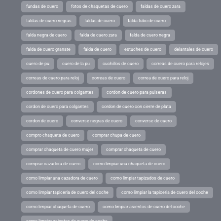
fundas de cuero
fotos de chaquetas de cuero
faldas de cuero zara
faldas de cuero negras
faldas de cuero
falda tubo de cuero
falda negra de cuero
falda de cuero zara
falda de cuero negra
falda de cuero granate
falda de cuero
estuches de cuero
delantales de cuero
cuero de pu
cuero de la pu
cuchillos de cuero
correas de cuero para relojes
correas de cuero para reloj
correas de cuero
correa de cuero para reloj
cordones de cuero para colgantes
cordon de cuero para pulseras
cordon de cuero para colgantes
cordon de cuero con cierre de plata
cordon de cuero
converse negras de cuero
converse de cuero
compro chaqueta de cuero
comprar chupa de cuero
comprar chaqueta de cuero mujer
comprar chaqueta de cuero
comprar cazadora de cuero
como limpiar una chaqueta de cuero
como limpiar una cazadora de cuero
como limpiar tapizados de cuero
como limpiar tapiceria de cuero del coche
como limpiar la tapiceria de cuero del coche
como limpiar chaqueta de cuero
como limpiar asientos de cuero del coche