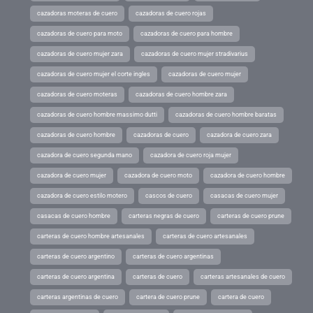
cazadoras moteras de cuero
cazadoras de cuero rojas
cazadoras de cuero para moto
cazadoras de cuero para hombre
cazadoras de cuero mujer zara
cazadoras de cuero mujer stradivarius
cazadoras de cuero mujer el corte ingles
cazadoras de cuero mujer
cazadoras de cuero moteras
cazadoras de cuero hombre zara
cazadoras de cuero hombre massimo dutti
cazadoras de cuero hombre baratas
cazadoras de cuero hombre
cazadoras de cuero
cazadora de cuero zara
cazadora de cuero segunda mano
cazadora de cuero roja mujer
cazadora de cuero mujer
cazadora de cuero moto
cazadora de cuero hombre
cazadora de cuero estilo motero
cascos de cuero
casacas de cuero mujer
casacas de cuero hombre
carteras negras de cuero
carteras de cuero prune
carteras de cuero hombre artesanales
carteras de cuero artesanales
carteras de cuero argentino
carteras de cuero argentinas
carteras de cuero argentina
carteras de cuero
carteras artesanales de cuero
carteras argentinas de cuero
cartera de cuero prune
cartera de cuero