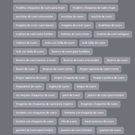
modelos chaquetas de cuero para mujer
modelos chaquetas de cuero mujer
mochilas de cuero artesanales
mochilas de cuero
mochila de cuero
maquina de coser cuero barata
maquina de coser cuero
maletines de cuero
maletas de cuero para hombre
maletas de cuero moto
maletas de cuero antiguas
maletas de cuero
looks con falda de cuero
look falda de cuero
look con falda de cuero
llaveros de cuero para hombres
llaveros de cuero hechos a mano
llaveros de cuero artesanales
llaveros de cuero
llavero de cuero
limpieza de cuero coche
limpiar tapiceria de cuero coche
limpiar tapiceria de cuero
limpiar chaqueta de cuero
limpiar cazadora de cuero
limpiadores de cuero
leggins de cuero
latigos de cuero
las mejores chaquetas de cuero
jaket de cuero
jackets de cuero para hombre
imagenes de chaquetas de cuero para mujeres
imagenes chaquetas de cuero
hombres con chaquetas de cuero
hombres con chaqueta de cuero
hombre con chaqueta de cuero
hilo de cuero
hacer pulseras de cuero
guantes de cuero para hombre
guantes de cuero hombre
guantes de cuero