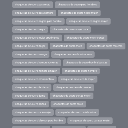
chaquetas de cuero para moto
chaquetas de cuero para hombres
chaquetas de cuero para hombre
chaquetas de cuero negro mujer
chaquetas de cuero negras para hombre
chaquetas de cuero negras mujer
chaquetas de cuero negra
chaquetas de cuero mujer zara
chaquetas de cuero mujer stradivarius
chaquetas de cuero mujer cortas
chaquetas de cuero mujer
chaquetas de cuero moto
chaquetas de cuero moteras
chaquetas de cuero mango
chaquetas de cuero hombre zara
chaquetas de cuero hombre rockeras
chaquetas de cuero hombre baratas
chaquetas de cuero hombre amazon
chaquetas de cuero hombre
chaquetas de cuero estilo motero
chaquetas de cuero de mujer
chaquetas de cuero de dama
chaquetas de cuero de colores
chaquetas de cuero dama
chaquetas de cuero cortas mujer
chaquetas de cuero cortas
chaquetas de cuero chica
chaquetas de cuero cafe mujer
chaquetas de cuero cafe hombre
chaquetas de cuero blancas para hombre
chaquetas de cuero baratas mujer