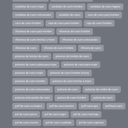
sandalias de cuero mujer
sandalias de cuero hombre
sandalias de cuero hippies
sandalias de cuero artesanales
sandalias de cuero
saco de cuero para hombre
saco de cuero hombre
ropa de cuero para hombre
ropa de cuero hombre
riñoneras de cuero para hombre
riñoneras de cuero hombre
riñoneras de cuero hechas a mano
riñoneras de cuero artesanales
riñoneras de cuero
riñonera de cuero hombre
riñonera de cuero
pulseras de trenzas de cuero
pulseras de hombre de cuero
pulseras de cuero y plata para mujer
pulseras de cuero para mujer
pulseras de cuero mujer
pulseras de cuero hombre viceroy
pulseras de cuero hombre
pulseras de cuero hechas a mano
pulseras de cuero artesanales
pulseras de cuero
pulseras de cordon de cuero
pulseras artesanales de cuero
pulsera de cuero hombre
pulsera de cuero
puff de cuero ecologico
puff de cuero baratos
puff cuero gris
puff baul cuero
puf de cuero precio
puf de cuero negro
puf de cuero marroqui
puf de cuero marron
puf de cuero cuadrado
puf de cuero capitone