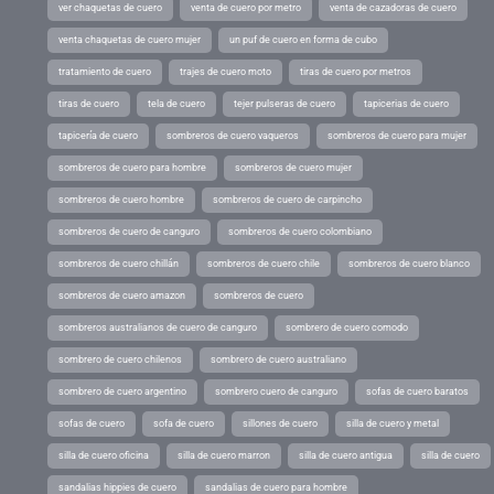
ver chaquetas de cuero
venta de cuero por metro
venta de cazadoras de cuero
venta chaquetas de cuero mujer
un puf de cuero en forma de cubo
tratamiento de cuero
trajes de cuero moto
tiras de cuero por metros
tiras de cuero
tela de cuero
tejer pulseras de cuero
tapicerias de cuero
tapicería de cuero
sombreros de cuero vaqueros
sombreros de cuero para mujer
sombreros de cuero para hombre
sombreros de cuero mujer
sombreros de cuero hombre
sombreros de cuero de carpincho
sombreros de cuero de canguro
sombreros de cuero colombiano
sombreros de cuero chillán
sombreros de cuero chile
sombreros de cuero blanco
sombreros de cuero amazon
sombreros de cuero
sombreros australianos de cuero de canguro
sombrero de cuero comodo
sombrero de cuero chilenos
sombrero de cuero australiano
sombrero de cuero argentino
sombrero cuero de canguro
sofas de cuero baratos
sofas de cuero
sofa de cuero
sillones de cuero
silla de cuero y metal
silla de cuero oficina
silla de cuero marron
silla de cuero antigua
silla de cuero
sandalias hippies de cuero
sandalias de cuero para hombre