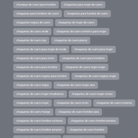
chompas de cuero para hombre
chaquetas para mujer de cuero
chaquetas para hombres de cuero
chaquetas para hombre de cuero
chaquetas negras de cuero
chaquetas de mujer de cuero
chaquetas de cuero verde
chaquetas de cuero sintetico para mujer
chaquetas de cuero roja
chaquetas de cuero precio
chaquetas de cuero para mujer de moda
chaquetas de cuero para mujer
chaquetas de cuero para moto
chaquetas de cuero para hombres
chaquetas de cuero para hombre
chaquetas de cuero negro mujer
chaquetas de cuero negras para hombre
chaquetas de cuero negras mujer
chaquetas de cuero negra
chaquetas de cuero mujer zara
chaquetas de cuero mujer stradivarius
chaquetas de cuero mujer cortas
chaquetas de cuero mujer
chaquetas de cuero moto
chaquetas de cuero moteras
chaquetas de cuero mango
chaquetas de cuero hombre zara
chaquetas de cuero hombre rockeras
chaquetas de cuero hombre baratas
chaquetas de cuero hombre amazon
chaquetas de cuero hombre