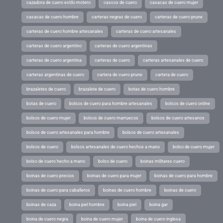
cazadora de cuero estilo motero
cascos de cuero
casacas de cuero mujer
casacas de cuero hombre
carteras negras de cuero
carteras de cuero prune
carteras de cuero hombre artesanales
carteras de cuero artesanales
carteras de cuero argentino
carteras de cuero argentinas
carteras de cuero argentina
carteras de cuero
carteras artesanales de cuero
carteras argentinas de cuero
cartera de cuero prune
cartera de cuero
brazaletes de cuero
brazalete de cuero
botas de cuero hombre
botas de cuero
bolsos de cuero para hombre artesanales
bolsos de cuero online
bolsos de cuero mujer
bolsos de cuero marruecos
bolsos de cuero artesanos
bolsos de cuero artesanales para hombre
bolsos de cuero artesanales
bolsos de cuero
bolsos artesanales de cuero hechos a mano
bolso de cuero mujer
bolso de cuero hecho a mano
bolso de cuero
boinas militares cuero
boinas de cuero precios
boinas de cuero para mujer
boinas de cuero para hombre
boinas de cuero para caballeros
boinas de cuero hombre
boinas de cuero
boinas de caza
boina piel hombre
boina piel
boina gar
boina de cuero negra
boina de cuero mujer
boina de cuero inglesa