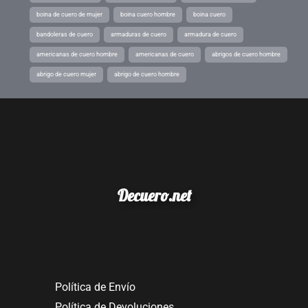
boina de cuero de mujer
boina cuero hombre
boina cuero
bandoleras de cuero
armaduras de cuero
armadura de cuero
americanas de cuero hombre
americanas de cuero
abrigos de cuero hombre
abrigo de cuero mujer
abrigo de cuero hombre
Decuero.net
Política de Envío
Política de Devoluciones