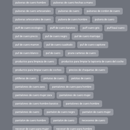
pulseras de cuero hombre
pulseras de cuero hechas a mano
pulseras de cuero artesanales
pulseras de cuero
pulseras de cordon de cuero
pulseras artesanales de cuero
pulsera de cuero hombre
pulsera de cuero
puff de cuero ecologico
puff de cuero baratos
puff cuero gris
puff baul cuero
puf de cuero precio
puf de cuero negro
puf de cuero marroqui
puf de cuero marron
puf de cuero cuadrado
puf de cuero capitone
puf de cuero blanco
puf de cuero
prune carteras de cuero
productos para limpieza de cuero
productos para limpiar la tapiceria de cuero del coche
productos para limpiar cuero de coches
precios de chaquetas de cuero
pitilleras de cuero
pinturas de cuero
pelotas de cuero
pantalones de cuero zara
pantalones de cuero para hombre
pantalones de cuero mujer zara
pantalones de cuero mujer
pantalones de cuero hombre baratos
pantalones de cuero hombre
pantalones de cuero
pantalon de cuero negro
pantalon de cuero mujer
pantalon de cuero hombre
pantalon de cuero
neceseres de cuero
neceser de cuero para mujer
neceser de cuero para hombre