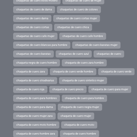
chaquetas de cuero estilo motero
chaquetas de cuero de mujer
chaquetas de cuero de dama
chaquetas de cuero de colores
chaquetas de cuero dama
chaquetas de cuero cortas mujer
chaquetas de cuero cortas
chaquetas de cuero chica
chaquetas de cuero cafe mujer
chaquetas de cuero cafe hombre
chaquetas de cuero blancas para hombre
chaquetas de cuero baratas mujer
chaquetas de cuero baratas
chaquetas de cuero azul
chaquetas de cuero
chaqueta negra de cuero hombre
chaqueta de cuero zara hombre
chaqueta de cuero zara
chaqueta de cuero verde hombre
chaqueta de cuero verde
chaqueta de cuero stradivarius
chaqueta de cuero sintetico mujer
chaqueta de cuero roja
chaqueta de cuero precio
chaqueta de cuero para mujer
chaqueta de cuero para hombres
chaqueta de cuero para hombre
chaqueta de cuero para dama
chaqueta de cuero negra mujer
chaqueta de cuero mujer zara
chaqueta de cuero mujer
chaqueta de cuero moto hombre
chaqueta de cuero moto
chaqueta de cuero hombre zara
chaqueta de cuero hombre