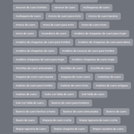
neceser de cuero hombre
neceser de cuero
muñequeras de cuero
muñequera de cuero
monos de cuero para moto
monos de cuero baratos
monos de cuero
mono de cuero para moto
mono de cuero moto
mono de cuero
monederos de cuero
modelos de chaquetas de cuero para mujer
modelos de chaquetas de cuero para hombre
modelos de chaquetas de cuero para dama
modelos de chaquetas de cuero
modelos de casacas de cuero para hombre
modelos chaquetas de cuero para mujer
modelos chaquetas de cuero mujer
mochilas de cuero artesanales
mochilas de cuero
mochila de cuero
maquina de coser cuero barata
maquina de coser cuero
maletines de cuero
maletas de cuero para hombre
maletas de cuero moto
maletas de cuero antiguas
maletas de cuero
looks con falda de cuero
look falda de cuero
look con falda de cuero
llaveros de cuero para hombres
llaveros de cuero hechos a mano
llaveros de cuero artesanales
llaveros de cuero
llavero de cuero
limpieza de cuero coche
limpiar tapiceria de cuero coche
limpiar tapiceria de cuero
limpiar chaqueta de cuero
limpiar cazadora de cuero