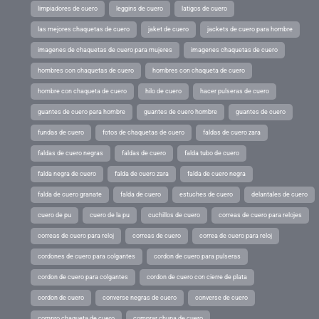
limpiadores de cuero
leggins de cuero
latigos de cuero
las mejores chaquetas de cuero
jaket de cuero
jackets de cuero para hombre
imagenes de chaquetas de cuero para mujeres
imagenes chaquetas de cuero
hombres con chaquetas de cuero
hombres con chaqueta de cuero
hombre con chaqueta de cuero
hilo de cuero
hacer pulseras de cuero
guantes de cuero para hombre
guantes de cuero hombre
guantes de cuero
fundas de cuero
fotos de chaquetas de cuero
faldas de cuero zara
faldas de cuero negras
faldas de cuero
falda tubo de cuero
falda negra de cuero
falda de cuero zara
falda de cuero negra
falda de cuero granate
falda de cuero
estuches de cuero
delantales de cuero
cuero de pu
cuero de la pu
cuchillos de cuero
correas de cuero para relojes
correas de cuero para reloj
correas de cuero
correa de cuero para reloj
cordones de cuero para colgantes
cordon de cuero para pulseras
cordon de cuero para colgantes
cordon de cuero con cierre de plata
cordon de cuero
converse negras de cuero
converse de cuero
compro chaqueta de cuero
comprar chupa de cuero