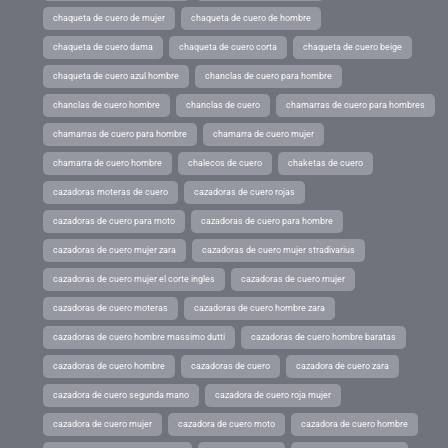
chaqueta de cuero de mujer
chaqueta de cuero de hombre
chaqueta de cuero dama
chaqueta de cuero corta
chaqueta de cuero beige
chaqueta de cuero azul hombre
chanclas de cuero para hombre
chanclas de cuero hombre
chanclas de cuero
chamarras de cuero para hombres
chamarras de cuero para hombre
chamarra de cuero mujer
chamarra de cuero hombre
chalecos de cuero
chaketas de cuero
cazadoras moteras de cuero
cazadoras de cuero rojas
cazadoras de cuero para moto
cazadoras de cuero para hombre
cazadoras de cuero mujer zara
cazadoras de cuero mujer stradivarius
cazadoras de cuero mujer el corte ingles
cazadoras de cuero mujer
cazadoras de cuero moteras
cazadoras de cuero hombre zara
cazadoras de cuero hombre massimo dutti
cazadoras de cuero hombre baratas
cazadoras de cuero hombre
cazadoras de cuero
cazadora de cuero zara
cazadora de cuero segunda mano
cazadora de cuero roja mujer
cazadora de cuero mujer
cazadora de cuero moto
cazadora de cuero hombre