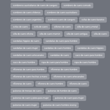
sombreros australianos de cuero de canguro
sombrero de cuero comodo
sombrero de cuero chilenos
sombrero de cuero australiano
sombrero de cuero argentino
sombrero cuero de canguro
sofas de cuero baratos
sofas de cuero
sofa de cuero
sillones de cuero
silla de cuero y metal
silla de cuero oficina
silla de cuero marron
silla de cuero antigua
silla de cuero
sandalias hippies de cuero
sandalias de cuero para hombre
sandalias de cuero mujer
sandalias de cuero hombre
sandalias de cuero hippies
sandalias de cuero artesanales
sandalias de cuero
saco de cuero para hombre
saco de cuero hombre
ropa de cuero para hombre
ropa de cuero hombre
riñoneras de cuero para hombre
riñoneras de cuero hombre
riñoneras de cuero hechas a mano
riñoneras de cuero artesanales
riñoneras de cuero
riñonera de cuero hombre
riñonera de cuero
pulseras de trenzas de cuero
pulseras de hombre de cuero
pulseras de cuero y plata para mujer
pulseras de cuero para mujer
pulseras de cuero mujer
pulseras de cuero hombre viceroy