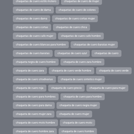
chaquetas de cuero estilo motero
chaquetas de cuero de mujer
chaquetas de cuero de dama
chaquetas de cuero de colores
chaquetas de cuero dama
chaquetas de cuero cortas mujer
chaquetas de cuero cortas
chaquetas de cuero chica
chaquetas de cuero cafe mujer
chaquetas de cuero cafe hombre
chaquetas de cuero blancas para hombre
chaquetas de cuero baratas mujer
chaquetas de cuero baratas
chaquetas de cuero azul
chaquetas de cuero
chaqueta negra de cuero hombre
chaqueta de cuero zara hombre
chaqueta de cuero zara
chaqueta de cuero verde hombre
chaqueta de cuero verde
chaqueta de cuero stradivarius
chaqueta de cuero sintetico mujer
chaqueta de cuero roja
chaqueta de cuero precio
chaqueta de cuero para mujer
chaqueta de cuero para hombres
chaqueta de cuero para hombre
chaqueta de cuero para dama
chaqueta de cuero negra mujer
chaqueta de cuero mujer zara
chaqueta de cuero mujer
chaqueta de cuero moto hombre
chaqueta de cuero moto
chaqueta de cuero hombre zara
chaqueta de cuero hombre