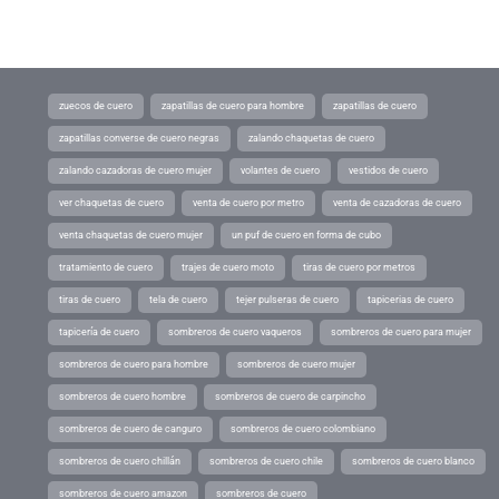
zuecos de cuero
zapatillas de cuero para hombre
zapatillas de cuero
zapatillas converse de cuero negras
zalando chaquetas de cuero
zalando cazadoras de cuero mujer
volantes de cuero
vestidos de cuero
ver chaquetas de cuero
venta de cuero por metro
venta de cazadoras de cuero
venta chaquetas de cuero mujer
un puf de cuero en forma de cubo
tratamiento de cuero
trajes de cuero moto
tiras de cuero por metros
tiras de cuero
tela de cuero
tejer pulseras de cuero
tapicerias de cuero
tapicería de cuero
sombreros de cuero vaqueros
sombreros de cuero para mujer
sombreros de cuero para hombre
sombreros de cuero mujer
sombreros de cuero hombre
sombreros de cuero de carpincho
sombreros de cuero de canguro
sombreros de cuero colombiano
sombreros de cuero chillán
sombreros de cuero chile
sombreros de cuero blanco
sombreros de cuero amazon
sombreros de cuero