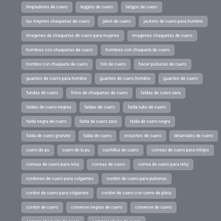
limpiadores de cuero
leggins de cuero
latigos de cuero
las mejores chaquetas de cuero
jaket de cuero
jackets de cuero para hombre
imagenes de chaquetas de cuero para mujeres
imagenes chaquetas de cuero
hombres con chaquetas de cuero
hombres con chaqueta de cuero
hombre con chaqueta de cuero
hilo de cuero
hacer pulseras de cuero
guantes de cuero para hombre
guantes de cuero hombre
guantes de cuero
fundas de cuero
fotos de chaquetas de cuero
faldas de cuero zara
faldas de cuero negras
faldas de cuero
falda tubo de cuero
falda negra de cuero
falda de cuero zara
falda de cuero negra
falda de cuero granate
falda de cuero
estuches de cuero
delantales de cuero
cuero de pu
cuero de la pu
cuchillos de cuero
correas de cuero para relojes
correas de cuero para reloj
correas de cuero
correa de cuero para reloj
cordones de cuero para colgantes
cordon de cuero para pulseras
cordon de cuero para colgantes
cordon de cuero con cierre de plata
cordon de cuero
converse negras de cuero
converse de cuero