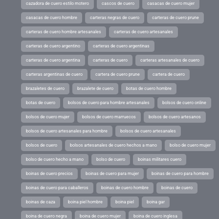
cazadora de cuero estilo motero
cascos de cuero
casacas de cuero mujer
casacas de cuero hombre
carteras negras de cuero
carteras de cuero prune
carteras de cuero hombre artesanales
carteras de cuero artesanales
carteras de cuero argentino
carteras de cuero argentinas
carteras de cuero argentina
carteras de cuero
carteras artesanales de cuero
carteras argentinas de cuero
cartera de cuero prune
cartera de cuero
brazaletes de cuero
brazalete de cuero
botas de cuero hombre
botas de cuero
bolsos de cuero para hombre artesanales
bolsos de cuero online
bolsos de cuero mujer
bolsos de cuero marruecos
bolsos de cuero artesanos
bolsos de cuero artesanales para hombre
bolsos de cuero artesanales
bolsos de cuero
bolsos artesanales de cuero hechos a mano
bolso de cuero mujer
bolso de cuero hecho a mano
bolso de cuero
boinas militares cuero
boinas de cuero precios
boinas de cuero para mujer
boinas de cuero para hombre
boinas de cuero para caballeros
boinas de cuero hombre
boinas de cuero
boinas de caza
boina piel hombre
boina piel
boina gar
boina de cuero negra
boina de cuero mujer
boina de cuero inglesa