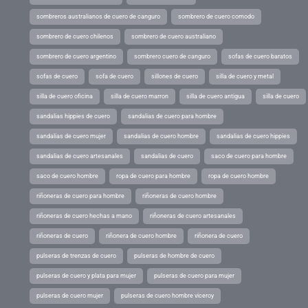
sombreros australianos de cuero de canguro
sombrero de cuero comodo
sombrero de cuero chilenos
sombrero de cuero australiano
sombrero de cuero argentino
sombrero cuero de canguro
sofas de cuero baratos
sofas de cuero
sofa de cuero
sillones de cuero
silla de cuero y metal
silla de cuero oficina
silla de cuero marron
silla de cuero antigua
silla de cuero
sandalias hippies de cuero
sandalias de cuero para hombre
sandalias de cuero mujer
sandalias de cuero hombre
sandalias de cuero hippies
sandalias de cuero artesanales
sandalias de cuero
saco de cuero para hombre
saco de cuero hombre
ropa de cuero para hombre
ropa de cuero hombre
riñoneras de cuero para hombre
riñoneras de cuero hombre
riñoneras de cuero hechas a mano
riñoneras de cuero artesanales
riñoneras de cuero
riñonera de cuero hombre
riñonera de cuero
pulseras de trenzas de cuero
pulseras de hombre de cuero
pulseras de cuero y plata para mujer
pulseras de cuero para mujer
pulseras de cuero mujer
pulseras de cuero hombre viceroy