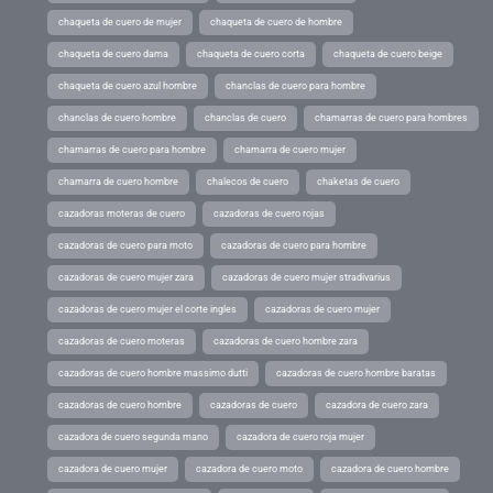
chaqueta de cuero de mujer
chaqueta de cuero de hombre
chaqueta de cuero dama
chaqueta de cuero corta
chaqueta de cuero beige
chaqueta de cuero azul hombre
chanclas de cuero para hombre
chanclas de cuero hombre
chanclas de cuero
chamarras de cuero para hombres
chamarras de cuero para hombre
chamarra de cuero mujer
chamarra de cuero hombre
chalecos de cuero
chaketas de cuero
cazadoras moteras de cuero
cazadoras de cuero rojas
cazadoras de cuero para moto
cazadoras de cuero para hombre
cazadoras de cuero mujer zara
cazadoras de cuero mujer stradivarius
cazadoras de cuero mujer el corte ingles
cazadoras de cuero mujer
cazadoras de cuero moteras
cazadoras de cuero hombre zara
cazadoras de cuero hombre massimo dutti
cazadoras de cuero hombre baratas
cazadoras de cuero hombre
cazadoras de cuero
cazadora de cuero zara
cazadora de cuero segunda mano
cazadora de cuero roja mujer
cazadora de cuero mujer
cazadora de cuero moto
cazadora de cuero hombre