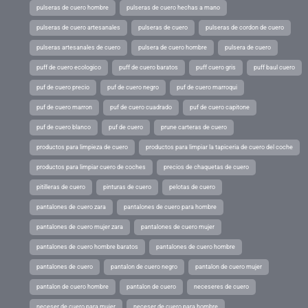
pulseras de cuero hombre
pulseras de cuero hechas a mano
pulseras de cuero artesanales
pulseras de cuero
pulseras de cordon de cuero
pulseras artesanales de cuero
pulsera de cuero hombre
pulsera de cuero
puff de cuero ecologico
puff de cuero baratos
puff cuero gris
puff baul cuero
puf de cuero precio
puf de cuero negro
puf de cuero marroqui
puf de cuero marron
puf de cuero cuadrado
puf de cuero capitone
puf de cuero blanco
puf de cuero
prune carteras de cuero
productos para limpieza de cuero
productos para limpiar la tapiceria de cuero del coche
productos para limpiar cuero de coches
precios de chaquetas de cuero
pitilleras de cuero
pinturas de cuero
pelotas de cuero
pantalones de cuero zara
pantalones de cuero para hombre
pantalones de cuero mujer zara
pantalones de cuero mujer
pantalones de cuero hombre baratos
pantalones de cuero hombre
pantalones de cuero
pantalon de cuero negro
pantalon de cuero mujer
pantalon de cuero hombre
pantalon de cuero
neceseres de cuero
neceser de cuero para mujer
neceser de cuero para hombre