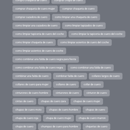
compro chaqueta de cuero
comprar chupa de cuero
comprar chaqueta de cuero mujer
comprar chaqueta de cuero
comprar cazadora de cuero
como limpiar una chaqueta de cuero
como limpiar una cazadora de cuero
como limpiar tapizados de cuero
como limpiar tapiceria de cuero del coche
como limpiar la tapiceria de cuero del coche
como limpiar chaqueta de cuero
como limpiar asientos de cuero del coche
como limpiar asientos de cuero de coche
como combinar una falda de cuero negra para fiesta
como combinar una falda de cuero negra
como combinar una falda de cuero
combinar una falda de cuero
combinar falda de cuero
collares largos de cuero
collares de cuero para mujer
collares de cuero
collar de cuero
cinturones de cuero hombre
cinturones de cuero
cinturon de cuero
cintas de cuero
chupas de cuero zara
chupas de cuero mujer
chupas de cuero moto
chupas de cuero hombre
chupas de cuero
chupa de cuero roja
chupa de cuero mujer
chupa de cuero marron
chupa de cuero
chumpas de cuero para hombre
chquetas de cuero