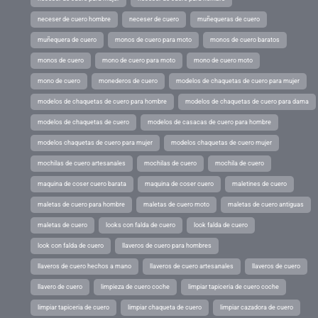
neceser de cuero hombre
neceser de cuero
muñequeras de cuero
muñequera de cuero
monos de cuero para moto
monos de cuero baratos
monos de cuero
mono de cuero para moto
mono de cuero moto
mono de cuero
monederos de cuero
modelos de chaquetas de cuero para mujer
modelos de chaquetas de cuero para hombre
modelos de chaquetas de cuero para dama
modelos de chaquetas de cuero
modelos de casacas de cuero para hombre
modelos chaquetas de cuero para mujer
modelos chaquetas de cuero mujer
mochilas de cuero artesanales
mochilas de cuero
mochila de cuero
maquina de coser cuero barata
maquina de coser cuero
maletines de cuero
maletas de cuero para hombre
maletas de cuero moto
maletas de cuero antiguas
maletas de cuero
looks con falda de cuero
look falda de cuero
look con falda de cuero
llaveros de cuero para hombres
llaveros de cuero hechos a mano
llaveros de cuero artesanales
llaveros de cuero
llavero de cuero
limpieza de cuero coche
limpiar tapiceria de cuero coche
limpiar tapiceria de cuero
limpiar chaqueta de cuero
limpiar cazadora de cuero