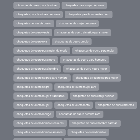
chompas de cuero para hombre
chaquetas para mujer de cuero
chaquetas para hombres de cuero
chaquetas para hombre de cuero
chaquetas negras de cuero
chaquetas de mujer de cuero
chaquetas de cuero verde
chaquetas de cuero sintetico para mujer
chaquetas de cuero roja
chaquetas de cuero precio
chaquetas de cuero para mujer de moda
chaquetas de cuero para mujer
chaquetas de cuero para moto
chaquetas de cuero para hombres
chaquetas de cuero para hombre
chaquetas de cuero negro mujer
chaquetas de cuero negras para hombre
chaquetas de cuero negras mujer
chaquetas de cuero negra
chaquetas de cuero mujer zara
chaquetas de cuero mujer stradivarius
chaquetas de cuero mujer cortas
chaquetas de cuero mujer
chaquetas de cuero moto
chaquetas de cuero moteras
chaquetas de cuero mango
chaquetas de cuero hombre zara
chaquetas de cuero hombre rockeras
chaquetas de cuero hombre baratas
chaquetas de cuero hombre amazon
chaquetas de cuero hombre