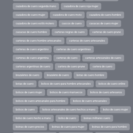
cazadora de cuero segunda mano
cazadora de cuero roja mujer
cazadora de cuero mujer
cazadora de cuero moto
cazadora de cuero hombre
cazadora de cuero estilo motero
cascos de cuero
casacas de cuero mujer
casacas de cuero hombre
carteras negras de cuero
carteras de cuero prune
carteras de cuero hombre artesanales
carteras de cuero artesanales
carteras de cuero argentino
carteras de cuero argentinas
carteras de cuero argentina
carteras de cuero
carteras artesanales de cuero
carteras argentinas de cuero
cartera de cuero prune
cartera de cuero
brazaletes de cuero
brazalete de cuero
botas de cuero hombre
botas de cuero
bolsos de cuero para hombre artesanales
bolsos de cuero online
bolsos de cuero mujer
bolsos de cuero marruecos
bolsos de cuero artesanos
bolsos de cuero artesanales para hombre
bolsos de cuero artesanales
bolsos de cuero
bolsos artesanales de cuero hechos a mano
bolso de cuero mujer
bolso de cuero hecho a mano
bolso de cuero
boinas militares cuero
boinas de cuero precios
boinas de cuero para mujer
boinas de cuero para hombre