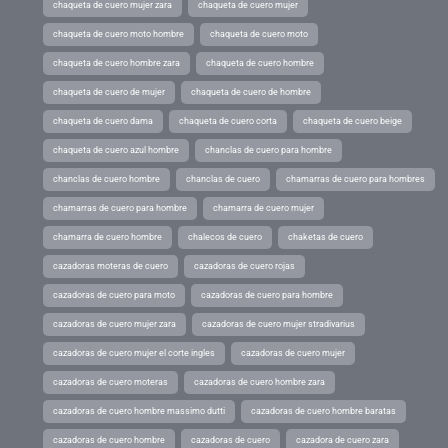
chaqueta de cuero mujer zara
chaqueta de cuero mujer
chaqueta de cuero moto hombre
chaqueta de cuero moto
chaqueta de cuero hombre zara
chaqueta de cuero hombre
chaqueta de cuero de mujer
chaqueta de cuero de hombre
chaqueta de cuero dama
chaqueta de cuero corta
chaqueta de cuero beige
chaqueta de cuero azul hombre
chanclas de cuero para hombre
chanclas de cuero hombre
chanclas de cuero
chamarras de cuero para hombres
chamarras de cuero para hombre
chamarra de cuero mujer
chamarra de cuero hombre
chalecos de cuero
chaketas de cuero
cazadoras moteras de cuero
cazadoras de cuero rojas
cazadoras de cuero para moto
cazadoras de cuero para hombre
cazadoras de cuero mujer zara
cazadoras de cuero mujer stradivarius
cazadoras de cuero mujer el corte ingles
cazadoras de cuero mujer
cazadoras de cuero moteras
cazadoras de cuero hombre zara
cazadoras de cuero hombre massimo dutti
cazadoras de cuero hombre baratas
cazadoras de cuero hombre
cazadoras de cuero
cazadora de cuero zara