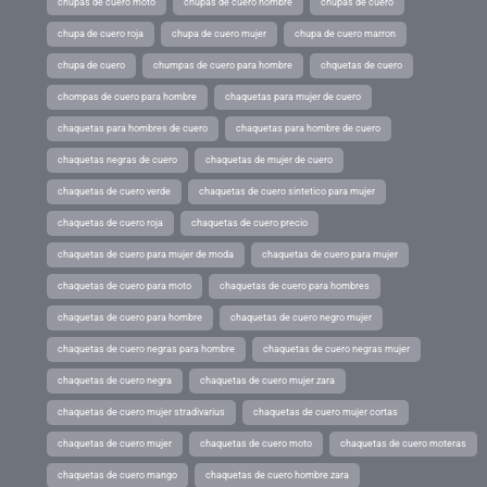
chupas de cuero moto
chupas de cuero hombre
chupas de cuero
chupa de cuero roja
chupa de cuero mujer
chupa de cuero marron
chupa de cuero
chumpas de cuero para hombre
chquetas de cuero
chompas de cuero para hombre
chaquetas para mujer de cuero
chaquetas para hombres de cuero
chaquetas para hombre de cuero
chaquetas negras de cuero
chaquetas de mujer de cuero
chaquetas de cuero verde
chaquetas de cuero sintetico para mujer
chaquetas de cuero roja
chaquetas de cuero precio
chaquetas de cuero para mujer de moda
chaquetas de cuero para mujer
chaquetas de cuero para moto
chaquetas de cuero para hombres
chaquetas de cuero para hombre
chaquetas de cuero negro mujer
chaquetas de cuero negras para hombre
chaquetas de cuero negras mujer
chaquetas de cuero negra
chaquetas de cuero mujer zara
chaquetas de cuero mujer stradivarius
chaquetas de cuero mujer cortas
chaquetas de cuero mujer
chaquetas de cuero moto
chaquetas de cuero moteras
chaquetas de cuero mango
chaquetas de cuero hombre zara