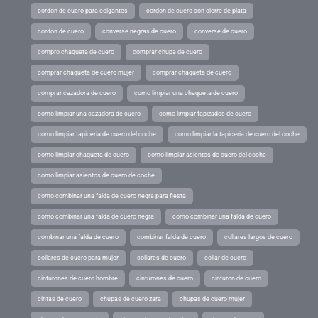
cordon de cuero para colgantes
cordon de cuero con cierre de plata
cordon de cuero
converse negras de cuero
converse de cuero
compro chaqueta de cuero
comprar chupa de cuero
comprar chaqueta de cuero mujer
comprar chaqueta de cuero
comprar cazadora de cuero
como limpiar una chaqueta de cuero
como limpiar una cazadora de cuero
como limpiar tapizados de cuero
como limpiar tapiceria de cuero del coche
como limpiar la tapiceria de cuero del coche
como limpiar chaqueta de cuero
como limpiar asientos de cuero del coche
como limpiar asientos de cuero de coche
como combinar una falda de cuero negra para fiesta
como combinar una falda de cuero negra
como combinar una falda de cuero
combinar una falda de cuero
combinar falda de cuero
collares largos de cuero
collares de cuero para mujer
collares de cuero
collar de cuero
cinturones de cuero hombre
cinturones de cuero
cinturon de cuero
cintas de cuero
chupas de cuero zara
chupas de cuero mujer