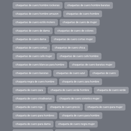
chaquetas de cuero hombre rockeras
chaquetas de cuero hombre baratas
chaquetas de cuero hombre amazon
chaquetas de cuero hombre
chaquetas de cuero estilo motero
chaquetas de cuero de mujer
chaquetas de cuero de dama
chaquetas de cuero de colores
chaquetas de cuero dama
chaquetas de cuero cortas mujer
chaquetas de cuero cortas
chaquetas de cuero chica
chaquetas de cuero cafe mujer
chaquetas de cuero cafe hombre
chaquetas de cuero blancas para hombre
chaquetas de cuero baratas mujer
chaquetas de cuero baratas
chaquetas de cuero azul
chaquetas de cuero
chaqueta negra de cuero hombre
chaqueta de cuero zara hombre
chaqueta de cuero zara
chaqueta de cuero verde hombre
chaqueta de cuero verde
chaqueta de cuero stradivarius
chaqueta de cuero sintetico mujer
chaqueta de cuero roja
chaqueta de cuero precio
chaqueta de cuero para mujer
chaqueta de cuero para hombres
chaqueta de cuero para hombre
chaqueta de cuero para dama
chaqueta de cuero negra mujer