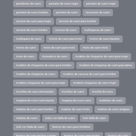
pantalones de cuero
pantalon de cuero negro
pantalon de cuero mujer
pantalon de cuero hombre
pantalon de cuero
neceseres de cuero
neceser de cuero para mujer
neceser de cuero para hombre
neceser de cuero hombre
neceser de cuero
muñequeras de cuero
muñequera de cuero
monos de cuero para moto
monos de cuero baratos
monos de cuero
mono de cuero para moto
mono de cuero moto
mono de cuero
monederos de cuero
modelos de chaquetas de cuero para mujer
modelos de chaquetas de cuero para hombre
modelos de chaquetas de cuero para dama
modelos de chaquetas de cuero
modelos de casacas de cuero para hombre
modelos chaquetas de cuero para mujer
modelos chaquetas de cuero mujer
mochilas de cuero artesanales
mochilas de cuero
mochila de cuero
maquina de coser cuero barata
maquina de coser cuero
maletines de cuero
maletas de cuero para hombre
maletas de cuero moto
maletas de cuero antiguas
maletas de cuero
looks con falda de cuero
look falda de cuero
look con falda de cuero
llaveros de cuero para hombres
llaveros de cuero hechos a mano
llaveros de cuero artesanales
llaveros de cuero