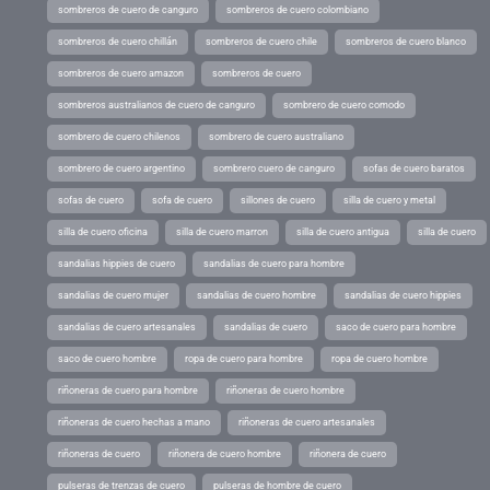
sombreros de cuero de canguro
sombreros de cuero colombiano
sombreros de cuero chillán
sombreros de cuero chile
sombreros de cuero blanco
sombreros de cuero amazon
sombreros de cuero
sombreros australianos de cuero de canguro
sombrero de cuero comodo
sombrero de cuero chilenos
sombrero de cuero australiano
sombrero de cuero argentino
sombrero cuero de canguro
sofas de cuero baratos
sofas de cuero
sofa de cuero
sillones de cuero
silla de cuero y metal
silla de cuero oficina
silla de cuero marron
silla de cuero antigua
silla de cuero
sandalias hippies de cuero
sandalias de cuero para hombre
sandalias de cuero mujer
sandalias de cuero hombre
sandalias de cuero hippies
sandalias de cuero artesanales
sandalias de cuero
saco de cuero para hombre
saco de cuero hombre
ropa de cuero para hombre
ropa de cuero hombre
riñoneras de cuero para hombre
riñoneras de cuero hombre
riñoneras de cuero hechas a mano
riñoneras de cuero artesanales
riñoneras de cuero
riñonera de cuero hombre
riñonera de cuero
pulseras de trenzas de cuero
pulseras de hombre de cuero