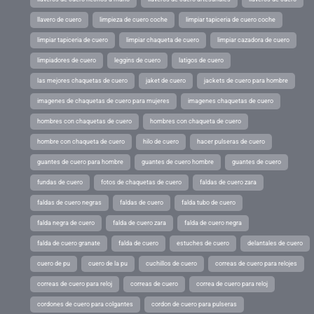
llavero de cuero
limpieza de cuero coche
limpiar tapiceria de cuero coche
limpiar tapiceria de cuero
limpiar chaqueta de cuero
limpiar cazadora de cuero
limpiadores de cuero
leggins de cuero
latigos de cuero
las mejores chaquetas de cuero
jaket de cuero
jackets de cuero para hombre
imagenes de chaquetas de cuero para mujeres
imagenes chaquetas de cuero
hombres con chaquetas de cuero
hombres con chaqueta de cuero
hombre con chaqueta de cuero
hilo de cuero
hacer pulseras de cuero
guantes de cuero para hombre
guantes de cuero hombre
guantes de cuero
fundas de cuero
fotos de chaquetas de cuero
faldas de cuero zara
faldas de cuero negras
faldas de cuero
falda tubo de cuero
falda negra de cuero
falda de cuero zara
falda de cuero negra
falda de cuero granate
falda de cuero
estuches de cuero
delantales de cuero
cuero de pu
cuero de la pu
cuchillos de cuero
correas de cuero para relojes
correas de cuero para reloj
correas de cuero
correa de cuero para reloj
cordones de cuero para colgantes
cordon de cuero para pulseras