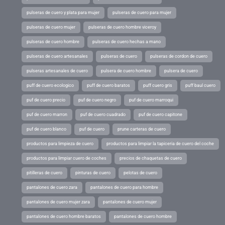
pulseras de cuero y plata para mujer
pulseras de cuero para mujer
pulseras de cuero mujer
pulseras de cuero hombre viceroy
pulseras de cuero hombre
pulseras de cuero hechas a mano
pulseras de cuero artesanales
pulseras de cuero
pulseras de cordon de cuero
pulseras artesanales de cuero
pulsera de cuero hombre
pulsera de cuero
puff de cuero ecologico
puff de cuero baratos
puff cuero gris
puff baul cuero
puf de cuero precio
puf de cuero negro
puf de cuero marroqui
puf de cuero marron
puf de cuero cuadrado
puf de cuero capitone
puf de cuero blanco
puf de cuero
prune carteras de cuero
productos para limpieza de cuero
productos para limpiar la tapiceria de cuero del coche
productos para limpiar cuero de coches
precios de chaquetas de cuero
pitilleras de cuero
pinturas de cuero
pelotas de cuero
pantalones de cuero zara
pantalones de cuero para hombre
pantalones de cuero mujer zara
pantalones de cuero mujer
pantalones de cuero hombre baratos
pantalones de cuero hombre