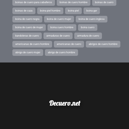
boinas de cuero para caballeros
boinas de cuero hombre
boinas de cuero
boinas de caza
boina piel hombre
boina piel
boina gar
boina de cuero negra
boina de cuero mujer
boina de cuero inglesa
boina de cuero de mujer
boina cuero hombre
boina cuero
bandoleras de cuero
armaduras de cuero
armadura de cuero
americanas de cuero hombre
americanas de cuero
abrigos de cuero hombre
abrigo de cuero mujer
abrigo de cuero hombre
Decuero.net