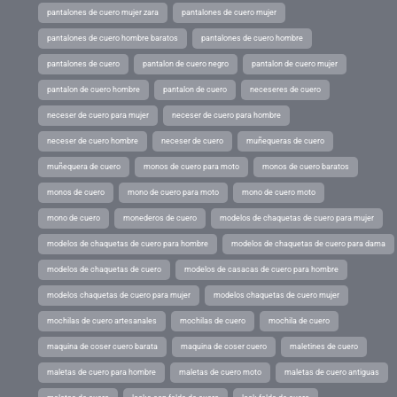
pantalones de cuero mujer zara
pantalones de cuero mujer
pantalones de cuero hombre baratos
pantalones de cuero hombre
pantalones de cuero
pantalon de cuero negro
pantalon de cuero mujer
pantalon de cuero hombre
pantalon de cuero
neceseres de cuero
neceser de cuero para mujer
neceser de cuero para hombre
neceser de cuero hombre
neceser de cuero
muñequeras de cuero
muñequera de cuero
monos de cuero para moto
monos de cuero baratos
monos de cuero
mono de cuero para moto
mono de cuero moto
mono de cuero
monederos de cuero
modelos de chaquetas de cuero para mujer
modelos de chaquetas de cuero para hombre
modelos de chaquetas de cuero para dama
modelos de chaquetas de cuero
modelos de casacas de cuero para hombre
modelos chaquetas de cuero para mujer
modelos chaquetas de cuero mujer
mochilas de cuero artesanales
mochilas de cuero
mochila de cuero
maquina de coser cuero barata
maquina de coser cuero
maletines de cuero
maletas de cuero para hombre
maletas de cuero moto
maletas de cuero antiguas