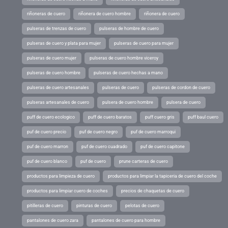
riñoneras de cuero
riñonera de cuero hombre
riñonera de cuero
pulseras de trenzas de cuero
pulseras de hombre de cuero
pulseras de cuero y plata para mujer
pulseras de cuero para mujer
pulseras de cuero mujer
pulseras de cuero hombre viceroy
pulseras de cuero hombre
pulseras de cuero hechas a mano
pulseras de cuero artesanales
pulseras de cuero
pulseras de cordon de cuero
pulseras artesanales de cuero
pulsera de cuero hombre
pulsera de cuero
puff de cuero ecologico
puff de cuero baratos
puff cuero gris
puff baul cuero
puf de cuero precio
puf de cuero negro
puf de cuero marroqui
puf de cuero marron
puf de cuero cuadrado
puf de cuero capitone
puf de cuero blanco
puf de cuero
prune carteras de cuero
productos para limpieza de cuero
productos para limpiar la tapiceria de cuero del coche
productos para limpiar cuero de coches
precios de chaquetas de cuero
pitilleras de cuero
pinturas de cuero
pelotas de cuero
pantalones de cuero zara
pantalones de cuero para hombre