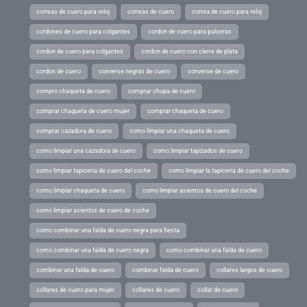
correas de cuero para reloj
correas de cuero
correa de cuero para reloj
cordones de cuero para colgantes
cordon de cuero para pulseras
cordon de cuero para colgantes
cordon de cuero con cierre de plata
cordon de cuero
converse negras de cuero
converse de cuero
compro chaqueta de cuero
comprar chupa de cuero
comprar chaqueta de cuero mujer
comprar chaqueta de cuero
comprar cazadora de cuero
como limpiar una chaqueta de cuero
como limpiar una cazadora de cuero
como limpiar tapizados de cuero
como limpiar tapiceria de cuero del coche
como limpiar la tapiceria de cuero del coche
como limpiar chaqueta de cuero
como limpiar asientos de cuero del coche
como limpiar asientos de cuero de coche
como combinar una falda de cuero negra para fiesta
como combinar una falda de cuero negra
como combinar una falda de cuero
combinar una falda de cuero
combinar falda de cuero
collares largos de cuero
collares de cuero para mujer
collares de cuero
collar de cuero