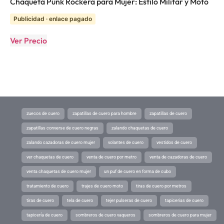
Chaqueta Punk Rockera para Mujer: Estilo Militar y Moto
Publicidad · enlace pagado
Ver Precio
zuecos de cuero
zapatillas de cuero para hombre
zapatillas de cuero
zapatillas converse de cuero negras
zalando chaquetas de cuero
zalando cazadoras de cuero mujer
volantes de cuero
vestidos de cuero
ver chaquetas de cuero
venta de cuero por metro
venta de cazadoras de cuero
venta chaquetas de cuero mujer
un puf de cuero en forma de cubo
tratamiento de cuero
trajes de cuero moto
tiras de cuero por metros
tiras de cuero
tela de cuero
tejer pulseras de cuero
tapicerias de cuero
tapicería de cuero
sombreros de cuero vaqueros
sombreros de cuero para mujer