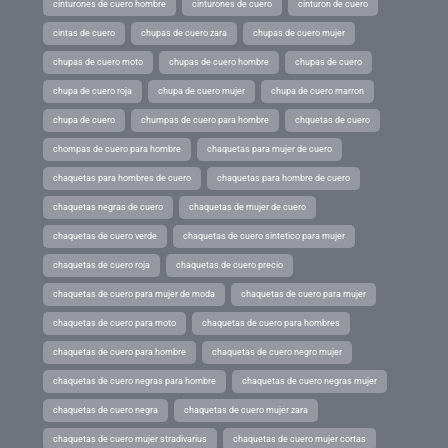
cinturones de cuero hombre
cinturones de cuero
cinturon de cuero
cintas de cuero
chupas de cuero zara
chupas de cuero mujer
chupas de cuero moto
chupas de cuero hombre
chupas de cuero
chupa de cuero roja
chupa de cuero mujer
chupa de cuero marron
chupa de cuero
chumpas de cuero para hombre
chquetas de cuero
chompas de cuero para hombre
chaquetas para mujer de cuero
chaquetas para hombres de cuero
chaquetas para hombre de cuero
chaquetas negras de cuero
chaquetas de mujer de cuero
chaquetas de cuero verde
chaquetas de cuero sintetico para mujer
chaquetas de cuero roja
chaquetas de cuero precio
chaquetas de cuero para mujer de moda
chaquetas de cuero para mujer
chaquetas de cuero para moto
chaquetas de cuero para hombres
chaquetas de cuero para hombre
chaquetas de cuero negro mujer
chaquetas de cuero negras para hombre
chaquetas de cuero negras mujer
chaquetas de cuero negra
chaquetas de cuero mujer zara
chaquetas de cuero mujer stradivarius
chaquetas de cuero mujer cortas