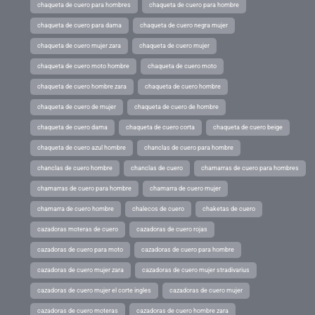
chaqueta de cuero para hombres
chaqueta de cuero para hombre
chaqueta de cuero para dama
chaqueta de cuero negra mujer
chaqueta de cuero mujer zara
chaqueta de cuero mujer
chaqueta de cuero moto hombre
chaqueta de cuero moto
chaqueta de cuero hombre zara
chaqueta de cuero hombre
chaqueta de cuero de mujer
chaqueta de cuero de hombre
chaqueta de cuero dama
chaqueta de cuero corta
chaqueta de cuero beige
chaqueta de cuero azul hombre
chanclas de cuero para hombre
chanclas de cuero hombre
chanclas de cuero
chamarras de cuero para hombres
chamarras de cuero para hombre
chamarra de cuero mujer
chamarra de cuero hombre
chalecos de cuero
chaketas de cuero
cazadoras moteras de cuero
cazadoras de cuero rojas
cazadoras de cuero para moto
cazadoras de cuero para hombre
cazadoras de cuero mujer zara
cazadoras de cuero mujer stradivarius
cazadoras de cuero mujer el corte ingles
cazadoras de cuero mujer
cazadoras de cuero moteras
cazadoras de cuero hombre zara