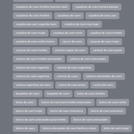
cazadoras de cuero hombre massimo dutti
cazadoras de cuero hombre baratas
cazadoras de cuero hombre
cazadoras de cuero
cazadora de cuero zara
cazadora de cuero segunda mano
cazadora de cuero roja mujer
cazadora de cuero mujer
cazadora de cuero moto
cazadora de cuero hombre
cazadora de cuero estilo motero
cascos de cuero
casacas de cuero mujer
casacas de cuero hombre
carteras negras de cuero
carteras de cuero prune
carteras de cuero hombre artesanales
carteras de cuero artesanales
carteras de cuero argentino
carteras de cuero argentinas
carteras de cuero argentina
carteras de cuero
carteras artesanales de cuero
carteras argentinas de cuero
cartera de cuero prune
cartera de cuero
brazaletes de cuero
brazalete de cuero
botas de cuero hombre
botas de cuero
bolsos de cuero para hombre artesanales
bolsos de cuero online
bolsos de cuero mujer
bolsos de cuero marruecos
bolsos de cuero artesanos
bolsos de cuero artesanales para hombre
bolsos de cuero artesanales
bolsos de cuero
bolsos artesanales de cuero hechos a mano
bolso de cuero mujer