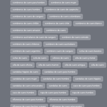
sombreros de cuero para hombre
sombreros de cuero mujer
sombreros de cuero hombre
sombreros de cuero de carpincho
sombreros de cuero de canguro
sombreros de cuero colombiano
sombreros de cuero chillán
sombreros de cuero chile
sombreros de cuero blanco
sombreros de cuero amazon
sombreros de cuero
sombreros australianos de cuero de canguro
sombrero de cuero comodo
sombrero de cuero chilenos
sombrero de cuero australiano
sombrero de cuero argentino
sombrero cuero de canguro
sofas de cuero baratos
sofas de cuero
sofa de cuero
sillones de cuero
silla de cuero y metal
silla de cuero oficina
silla de cuero marron
silla de cuero antigua
silla de cuero
sandalias hippies de cuero
sandalias de cuero para hombre
sandalias de cuero mujer
sandalias de cuero hombre
sandalias de cuero hippies
sandalias de cuero artesanales
sandalias de cuero
saco de cuero para hombre
saco de cuero hombre
ropa de cuero para hombre
ropa de cuero hombre
riñoneras de cuero para hombre
riñoneras de cuero hombre
riñoneras de cuero hechas a mano
riñoneras de cuero artesanales