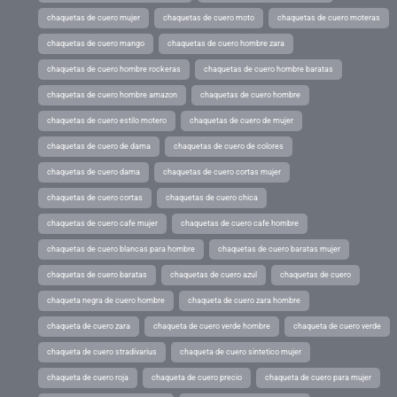
chaquetas de cuero mujer
chaquetas de cuero moto
chaquetas de cuero moteras
chaquetas de cuero mango
chaquetas de cuero hombre zara
chaquetas de cuero hombre rockeras
chaquetas de cuero hombre baratas
chaquetas de cuero hombre amazon
chaquetas de cuero hombre
chaquetas de cuero estilo motero
chaquetas de cuero de mujer
chaquetas de cuero de dama
chaquetas de cuero de colores
chaquetas de cuero dama
chaquetas de cuero cortas mujer
chaquetas de cuero cortas
chaquetas de cuero chica
chaquetas de cuero cafe mujer
chaquetas de cuero cafe hombre
chaquetas de cuero blancas para hombre
chaquetas de cuero baratas mujer
chaquetas de cuero baratas
chaquetas de cuero azul
chaquetas de cuero
chaqueta negra de cuero hombre
chaqueta de cuero zara hombre
chaqueta de cuero zara
chaqueta de cuero verde hombre
chaqueta de cuero verde
chaqueta de cuero stradivarius
chaqueta de cuero sintetico mujer
chaqueta de cuero roja
chaqueta de cuero precio
chaqueta de cuero para mujer