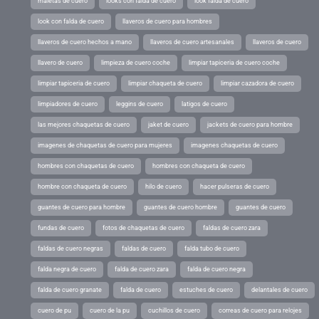
maletas de cuero
looks con falda de cuero
look falda de cuero
look con falda de cuero
llaveros de cuero para hombres
llaveros de cuero hechos a mano
llaveros de cuero artesanales
llaveros de cuero
llavero de cuero
limpieza de cuero coche
limpiar tapiceria de cuero coche
limpiar tapiceria de cuero
limpiar chaqueta de cuero
limpiar cazadora de cuero
limpiadores de cuero
leggins de cuero
latigos de cuero
las mejores chaquetas de cuero
jaket de cuero
jackets de cuero para hombre
imagenes de chaquetas de cuero para mujeres
imagenes chaquetas de cuero
hombres con chaquetas de cuero
hombres con chaqueta de cuero
hombre con chaqueta de cuero
hilo de cuero
hacer pulseras de cuero
guantes de cuero para hombre
guantes de cuero hombre
guantes de cuero
fundas de cuero
fotos de chaquetas de cuero
faldas de cuero zara
faldas de cuero negras
faldas de cuero
falda tubo de cuero
falda negra de cuero
falda de cuero zara
falda de cuero negra
falda de cuero granate
falda de cuero
estuches de cuero
delantales de cuero
cuero de pu
cuero de la pu
cuchillos de cuero
correas de cuero para relojes