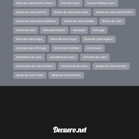
bolso de cuero hecho a mano
bolso de cuero
boinas militares cuero
boinas de cuero precios
boinas de cuero para mujer
boinas de cuero para hombre
boinas de cuero para caballeros
boinas de cuero hombre
boinas de cuero
boinas de caza
boina piel hombre
boina piel
boina gar
boina de cuero negra
boina de cuero mujer
boina de cuero inglesa
boina de cuero de mujer
boina cuero hombre
boina cuero
bandoleras de cuero
armaduras de cuero
armadura de cuero
americanas de cuero hombre
americanas de cuero
abrigos de cuero hombre
abrigo de cuero mujer
abrigo de cuero hombre
Decuero.net