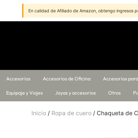
En calidad de Afiliado de Amazon, obtengo ingresos po
Accesorios
Accesorios de Oficina
Accesorios para
Equipaje y Viajes
Joyas y accesorios
Otros
Pa
Inicio
/
Ropa de cuero
/ Chaqueta de C