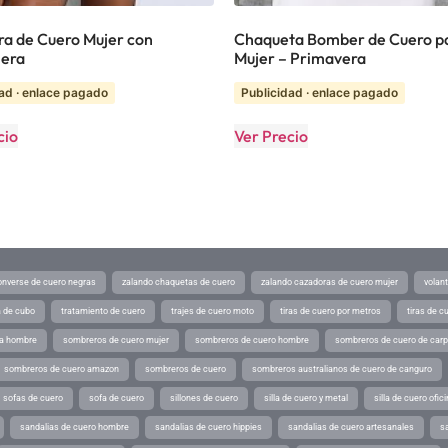
a de Cuero Mujer con
Chaqueta Bomber de Cuero p
lera
Mujer – Primavera
ad · enlace pagado
Publicidad · enlace pagado
cio
Ver Precio
converse de cuero negras
zalando chaquetas de cuero
zalando cazadoras de cuero mujer
volan
a de cubo
tratamiento de cuero
trajes de cuero moto
tiras de cuero por metros
tiras de c
ra hombre
sombreros de cuero mujer
sombreros de cuero hombre
sombreros de cuero de car
sombreros de cuero amazon
sombreros de cuero
sombreros australianos de cuero de canguro
sofas de cuero
sofa de cuero
sillones de cuero
silla de cuero y metal
silla de cuero ofic
sandalias de cuero hombre
sandalias de cuero hippies
sandalias de cuero artesanales
s