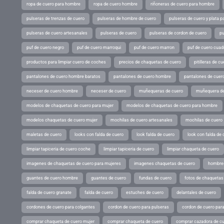
ropa de cuero para hombre
ropa de cuero hombre
riñoneras de cuero para hombre
pulseras de trenzas de cuero
pulseras de hombre de cuero
pulseras de cuero y plata p
pulseras de cuero artesanales
pulseras de cuero
pulseras de cordon de cuero
pu
puf de cuero negro
puf de cuero marroqui
puf de cuero marron
puf de cuero cuad
productos para limpiar cuero de coches
precios de chaquetas de cuero
pitilleras de cu
pantalones de cuero hombre baratos
pantalones de cuero hombre
pantalones de cuer
neceser de cuero hombre
neceser de cuero
muñequeras de cuero
muñequera de
modelos de chaquetas de cuero para mujer
modelos de chaquetas de cuero para hombre
modelos chaquetas de cuero mujer
mochilas de cuero artesanales
mochilas de cuero
maletas de cuero
looks con falda de cuero
look falda de cuero
look con falda de 
limpiar tapiceria de cuero coche
limpiar tapiceria de cuero
limpiar chaqueta de cuero
imagenes de chaquetas de cuero para mujeres
imagenes chaquetas de cuero
hombres
guantes de cuero hombre
guantes de cuero
fundas de cuero
fotos de chaquetas
falda de cuero granate
falda de cuero
estuches de cuero
delantales de cuero
cordones de cuero para colgantes
cordon de cuero para pulseras
cordon de cuero par
comprar chaqueta de cuero mujer
comprar chaqueta de cuero
comprar cazadora de c