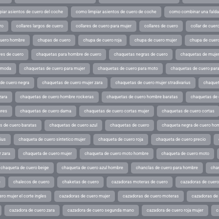
iar asientos de cuero del coche
como limpiar asientos de cuero de coche
como combinar una falda 
ro
collares largos de cuero
collares de cuero para mujer
collares de cuero
collar de cuer
cuero hombre
chupas de cuero
chupa de cuero roja
chupa de cuero mujer
chupa de cuer
es de cuero
chaquetas para hombre de cuero
chaquetas negras de cuero
chaquetas de mujer
e moda
chaquetas de cuero para mujer
chaquetas de cuero para moto
chaquetas de cuero par
de cuero negra
chaquetas de cuero mujer zara
chaquetas de cuero mujer stradivarius
chaquet
zara
chaquetas de cuero hombre rockeras
chaquetas de cuero hombre baratas
chaquetas de
ores
chaquetas de cuero dama
chaquetas de cuero cortas mujer
chaquetas de cuero cortas
s de cuero baratas
chaquetas de cuero azul
chaquetas de cuero
chaqueta negra de cuero ho
ius
chaqueta de cuero sintetico mujer
chaqueta de cuero roja
chaqueta de cuero precio
 zara
chaqueta de cuero mujer
chaqueta de cuero moto hombre
chaqueta de cuero moto
chaqueta de cuero beige
chaqueta de cuero azul hombre
chanclas de cuero para hombre
cha
e
chalecos de cuero
chaketas de cuero
cazadoras moteras de cuero
cazadoras de cuero
ro mujer el corte ingles
cazadoras de cuero mujer
cazadoras de cuero moteras
cazadoras de
cazadora de cuero zara
cazadora de cuero segunda mano
cazadora de cuero roja mujer
c