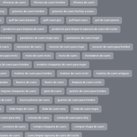
riñoneras de cuero
riñonera de cuero hombre
riñonera de cuero
eroy
pulseras de cuero hombre
pulseras de cuero hechas a mano
o
puff de cuero baratos
puff cuero gris
puff baul cuero
puf de cuero precio
productos para limpieza de cuero
productos para limpiar la tapiceria de cuero del coche
ara hombre
pantalones de cuero mujer zara
pantalones de cuero mujer
e cuero
neceseres de cuero
neceser de cuero para mujer
neceser de cuero para hombre
ero para moto
mono de cuero moto
mono de cuero
monederos de cuero
s de cuero para hombre
modelos chaquetas de cuero para mujer
cuero
maletas de cuero para hombre
maletas de cuero moto
maletas de cuero antiguas
sanales
llaveros de cuero
llavero de cuero
limpieza de cuero coche
s mejores chaquetas de cuero
jaket de cuero
jackets de cuero para hombre
o de cuero
hacer pulseras de cuero
guantes de cuero para hombre
o
falda negra de cuero
falda de cuero zara
falda de cuero negra
 cuero para reloj
correas de cuero
correa de cuero para reloj
converse de cuero
compro chaqueta de cuero
comprar chupa de cuero
pizados de cuero
como limpiar tapiceria de cuero del coche