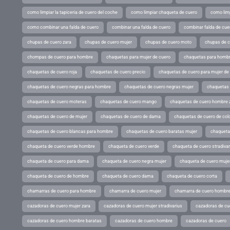
como limpiar la tapiceria de cuero del coche
como limpiar chaqueta de cuero
como limp
como combinar una falda de cuero
combinar una falda de cuero
combinar falda de cue
chupas de cuero zara
chupas de cuero mujer
chupas de cuero moto
chupas de 
chompas de cuero para hombre
chaquetas para mujer de cuero
chaquetas para hombr
chaquetas de cuero roja
chaquetas de cuero precio
chaquetas de cuero para mujer d
chaquetas de cuero negras para hombre
chaquetas de cuero negras mujer
chaquetas 
chaquetas de cuero moteras
chaquetas de cuero mango
chaquetas de cuero hombre 
chaquetas de cuero de mujer
chaquetas de cuero de dama
chaquetas de cuero de col
chaquetas de cuero blancas para hombre
chaquetas de cuero baratas mujer
chaqueta
chaqueta de cuero verde hombre
chaqueta de cuero verde
chaqueta de cuero stradivar
chaqueta de cuero para dama
chaqueta de cuero negra mujer
chaqueta de cuero mujer
chaqueta de cuero de hombre
chaqueta de cuero dama
chaqueta de cuero corta
chamarras de cuero para hombre
chamarra de cuero mujer
chamarra de cuero hombr
cazadoras de cuero mujer zara
cazadoras de cuero mujer stradivarius
cazadoras de cue
cazadoras de cuero hombre baratas
cazadoras de cuero hombre
cazadoras de cuero