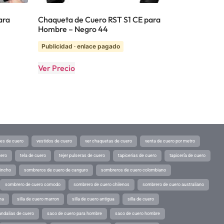
ara
Chaqueta de Cuero RST S1 CE para
Hombre – Negro 44
Publicidad · enlace pagado
Ver Precio
tes de cuero
vestidos de cuero
ver chaquetas de cuero
venta de cuero por metro
uero
tela de cuero
tejer pulseras de cuero
tapicerias de cuero
tapicería de cuero
pincho
sombreros de cuero de canguro
sombreros de cuero colombiano
sombrero de cuero comodo
sombrero de cuero chilenos
sombrero de cuero australiano
ina
silla de cuero marron
silla de cuero antigua
silla de cuero
andalias de cuero
saco de cuero para hombre
saco de cuero hombre