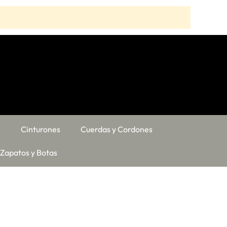
s
Cinturones
Cuerdas y Cordones
Zapatos y Botas