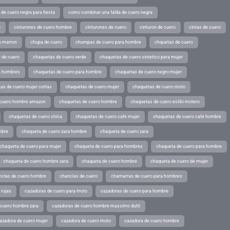
de cuero negra para fiesta
como combinar una falda de cuero negra
o
cinturones de cuero hombre
cinturones de cuero
cinturon de cuero
cintas de cuero
o marron
chupa de cuero
chumpas de cuero para hombre
chquetas de cuero
 de cuero
chaquetas de cuero verde
chaquetas de cuero sintetico para mujer
a hombres
chaquetas de cuero para hombre
chaquetas de cuero negro mujer
as de cuero mujer cortas
chaquetas de cuero mujer
chaquetas de cuero moto
 cuero hombre amazon
chaquetas de cuero hombre
chaquetas de cuero estilo motero
chaquetas de cuero chica
chaquetas de cuero cafe mujer
chaquetas de cuero cafe hombre
mbre
chaqueta de cuero zara hombre
chaqueta de cuero zara
chaqueta de cuero para mujer
chaqueta de cuero para hombres
chaqueta de cuero para hombre
chaqueta de cuero hombre zara
chaqueta de cuero hombre
chaqueta de cuero de mujer
nclas de cuero hombre
chanclas de cuero
chamarras de cuero para hombres
 rojas
cazadoras de cuero para moto
cazadoras de cuero para hombre
 cuero hombre zara
cazadoras de cuero hombre massimo dutti
azadora de cuero mujer
cazadora de cuero moto
cazadora de cuero hombre