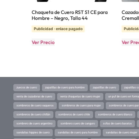
Chaqueta de Cuero RST S1 CE para
Cazador
Hombre – Negro, Talla 44
Cremal
Publicidad · enlace pagado
Publicid
Ver Precio
Ver Pre
zuecos de cuero
zapatillas de cuero para hombre
zapatillas de cuero
zapatillas 
venta de cazadoras de cuero
venta chaquetas de cuero mujer
un puf de cuero en form
sombreros de cuero vaqueros
sombreros de cuero para mujer
sombreros de cuero pa
sombreros de cuero chillán
sombreros de cuero chile
sombreros de cuero blanco
sombrero de cuero argentino
sombrero cuero de canguro
sofas de cuero baratos
sandalias hippies de cuero
sandalias de cuero para hombre
sandalias de cuero mujer