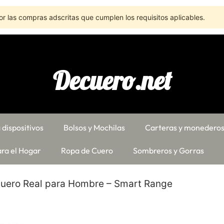
r las compras adscritas que cumplen los requisitos aplicables.
Decuero.net
 dispositivos
Bolsos y Mochilas
Carteras y monedero
ra el Hogar
Ropa de Cuero
Sombreros y Gorras
uero Real para Hombre – Smart Range