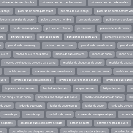
riñoneras de cuero hombre
riñoneras de cuero hechas a mano
riñoneras de cuero artesanales
ara mujer
pulseras de cuero para mujer
pulseras de cuero mujer
pulseras de cuero hombre vic
lseras artesanales de cuero
pulsera de cuero hombre
pulsera de cuero
puff de cuero ecologic
rado
puf de cuero capitone
puf de cuero blanco
puf de cuero
prune carteras de cuero
ero
pinturas de cuero
pelotas de cuero
pantalones de cuero zara
pantalones de cuero p
o
pantalon de cuero negro
pantalon de cuero mujer
pantalon de cuero hombre
pantalon d
 cuero
monos de cuero para moto
monos de cuero baratos
monos de cuero
mono de cu
modelos de chaquetas de cuero para dama
modelos de chaquetas de cuero
modelos de casaca
mochila de cuero
maquina de coser cuero barata
maquina de coser cuero
maletines de 
cuero
llaveros de cuero para hombres
llaveros de cuero hechos a mano
llaveros de cuero arte
limpiar cazadora de cuero
limpiadores de cuero
leggins de cuero
latigos de cuero
la
 con chaquetas de cuero
hombres con chaqueta de cuero
hombre con chaqueta de cuero
hil
 de cuero
faldas de cuero zara
faldas de cuero negras
faldas de cuero
falda tubo de cuer
cuero de pu
cuero de la pu
cuchillos de cuero
correas de cuero para relojes
correas de
a colgantes
cordon de cuero con cierre de plata
cordon de cuero
converse negras de cuero
uero
como limpiar una chaqueta de cuero
como limpiar una cazadora de cuero
como limpiar ta