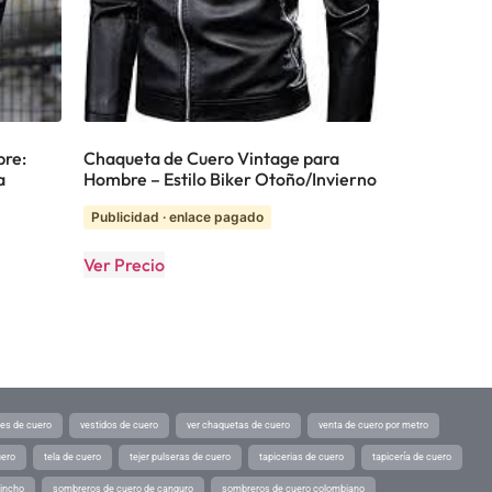
bre:
Chaqueta de Cuero Vintage para
a
Hombre – Estilo Biker Otoño/Invierno
Publicidad · enlace pagado
Ver Precio
tes de cuero
vestidos de cuero
ver chaquetas de cuero
venta de cuero por metro
uero
tela de cuero
tejer pulseras de cuero
tapicerias de cuero
tapicería de cuero
pincho
sombreros de cuero de canguro
sombreros de cuero colombiano