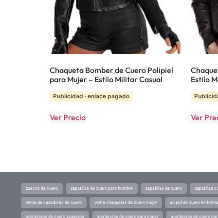
Chaqueta Bomber de Cuero Polipiel
Chaquet
para Mujer – Estilo Militar Casual
Estilo 
Publicidad · enlace pagado
Publicid
Ver Precio
Ver Pre
zuecos de cuero
zapatillas de cuero para hombre
zapatillas de cuero
zapatillas 
venta de cazadoras de cuero
venta chaquetas de cuero mujer
un puf de cuero en form
sombreros de cuero vaqueros
sombreros de cuero para mujer
sombreros de cuero pa