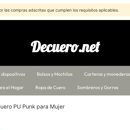
r las compras adscritas que cumplen los requisitos aplicables.
Decuero.net
 dispositivos
Bolsos y Mochilas
Carteras y monedero
ra el Hogar
Ropa de Cuero
Sombreros y Gorras
uero PU Punk para Mujer