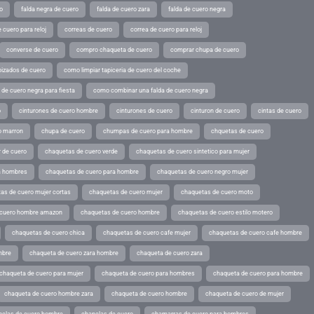
o
falda negra de cuero
falda de cuero zara
falda de cuero negra
 cuero para reloj
correas de cuero
correa de cuero para reloj
converse de cuero
compro chaqueta de cuero
comprar chupa de cuero
pizados de cuero
como limpiar tapiceria de cuero del coche
de cuero negra para fiesta
como combinar una falda de cuero negra
o
cinturones de cuero hombre
cinturones de cuero
cinturon de cuero
cintas de cuero
o marron
chupa de cuero
chumpas de cuero para hombre
chquetas de cuero
 de cuero
chaquetas de cuero verde
chaquetas de cuero sintetico para mujer
a hombres
chaquetas de cuero para hombre
chaquetas de cuero negro mujer
as de cuero mujer cortas
chaquetas de cuero mujer
chaquetas de cuero moto
 cuero hombre amazon
chaquetas de cuero hombre
chaquetas de cuero estilo motero
chaquetas de cuero chica
chaquetas de cuero cafe mujer
chaquetas de cuero cafe hombre
mbre
chaqueta de cuero zara hombre
chaqueta de cuero zara
chaqueta de cuero para mujer
chaqueta de cuero para hombres
chaqueta de cuero para hombre
chaqueta de cuero hombre zara
chaqueta de cuero hombre
chaqueta de cuero de mujer
nclas de cuero hombre
chanclas de cuero
chamarras de cuero para hombres