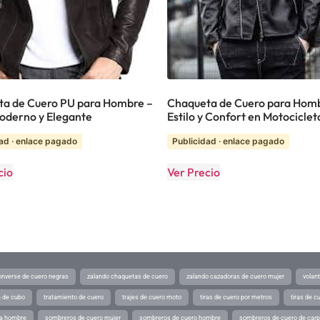
a de Cuero PU para Hombre –
Chaqueta de Cuero para Hom
Moderno y Elegante
Estilo y Confort en Motociclet
ad · enlace pagado
Publicidad · enlace pagado
cio
Ver Precio
converse de cuero negras
zalando chaquetas de cuero
zalando cazadoras de cuero mujer
volan
a de cubo
tratamiento de cuero
trajes de cuero moto
tiras de cuero por metros
tiras de c
ra hombre
sombreros de cuero mujer
sombreros de cuero hombre
sombreros de cuero de car