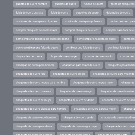
guantes de cuero hombre
guantes de cuero
fundas de cuero
fotos de chaquetas
falda de cuero granate
falda de cuero
estuches de cuero
delantales de cuero
cordones de cuero para colgantes
cordon de cuero para pulseras
cordon de cuero par
comprar chaqueta de cuero mujer
comprar chaqueta de cuero
comprar cazadora de c
como limpiar la tapiceria de cuero del coche
como limpiar chaqueta de cuero
como limp
como combinar una falda de cuero
combinar una falda de cuero
combinar falda de cue
chupas de cuero zara
chupas de cuero mujer
chupas de cuero moto
chupas de 
chompas de cuero para hombre
chaquetas para mujer de cuero
chaquetas para hombr
chaquetas de cuero roja
chaquetas de cuero precio
chaquetas de cuero para mujer d
chaquetas de cuero negras para hombre
chaquetas de cuero negras mujer
chaquetas 
chaquetas de cuero moteras
chaquetas de cuero mango
chaquetas de cuero hombre 
chaquetas de cuero de mujer
chaquetas de cuero de dama
chaquetas de cuero de col
chaquetas de cuero blancas para hombre
chaquetas de cuero baratas mujer
chaqueta
chaqueta de cuero verde hombre
chaqueta de cuero verde
chaqueta de cuero stradivar
chaqueta de cuero para dama
chaqueta de cuero negra mujer
chaqueta de cuero mujer
chaqueta de cuero de hombre
chaqueta de cuero dama
chaqueta de cuero corta