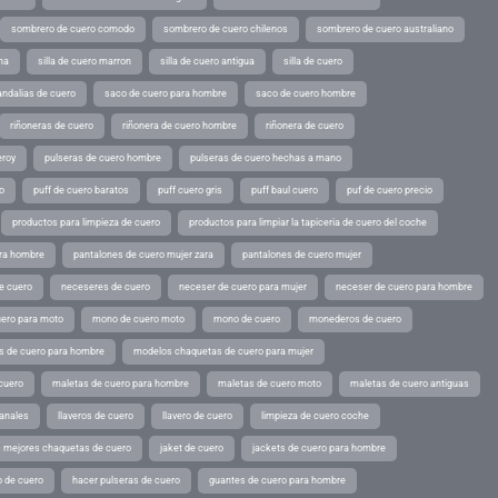
sombrero de cuero comodo
sombrero de cuero chilenos
sombrero de cuero australiano
ina
silla de cuero marron
silla de cuero antigua
silla de cuero
andalias de cuero
saco de cuero para hombre
saco de cuero hombre
riñoneras de cuero
riñonera de cuero hombre
riñonera de cuero
eroy
pulseras de cuero hombre
pulseras de cuero hechas a mano
o
puff de cuero baratos
puff cuero gris
puff baul cuero
puf de cuero precio
productos para limpieza de cuero
productos para limpiar la tapiceria de cuero del coche
ara hombre
pantalones de cuero mujer zara
pantalones de cuero mujer
e cuero
neceseres de cuero
neceser de cuero para mujer
neceser de cuero para hombre
ero para moto
mono de cuero moto
mono de cuero
monederos de cuero
s de cuero para hombre
modelos chaquetas de cuero para mujer
cuero
maletas de cuero para hombre
maletas de cuero moto
maletas de cuero antiguas
sanales
llaveros de cuero
llavero de cuero
limpieza de cuero coche
s mejores chaquetas de cuero
jaket de cuero
jackets de cuero para hombre
o de cuero
hacer pulseras de cuero
guantes de cuero para hombre