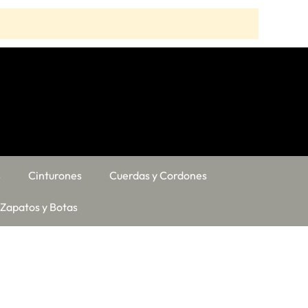
s
Cinturones
Cuerdas y Cordones
Zapatos y Botas