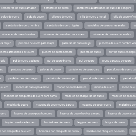
sombreros de cuero amazon
sombreros de cuero
sombreros australianos de cuero de canguro
sofas de cuero
sofa de cuero
sillones de cuero
silla de cuero y metal
silla de cuero ofic
sandalias de cuero hombre
sandalias de cuero hippies
sandalias de cuero artesanales
s
riñoneras de cuero hombre
riñoneras de cuero hechas a mano
riñoneras de cuero artesanales
ara mujer
pulseras de cuero para mujer
pulseras de cuero mujer
pulseras de cuero hombre vic
lseras artesanales de cuero
pulsera de cuero hombre
pulsera de cuero
puff de cuero ecologic
rado
puf de cuero capitone
puf de cuero blanco
puf de cuero
prune carteras de cuero
ero
pinturas de cuero
pelotas de cuero
pantalones de cuero zara
pantalones de cuero p
o
pantalon de cuero negro
pantalon de cuero mujer
pantalon de cuero hombre
pantalon d
 cuero
monos de cuero para moto
monos de cuero baratos
monos de cuero
mono de cu
modelos de chaquetas de cuero para dama
modelos de chaquetas de cuero
modelos de casaca
mochila de cuero
maquina de coser cuero barata
maquina de coser cuero
maletines de 
cuero
llaveros de cuero para hombres
llaveros de cuero hechos a mano
llaveros de cuero arte
limpiar cazadora de cuero
limpiadores de cuero
leggins de cuero
latigos de cuero
la
 con chaquetas de cuero
hombres con chaqueta de cuero
hombre con chaqueta de cuero
hil