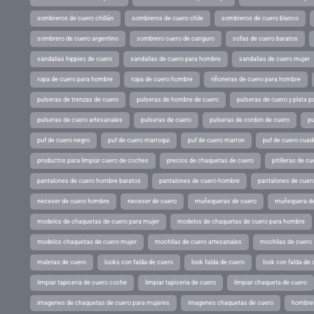
sombreros de cuero chillán
sombreros de cuero chile
sombreros de cuero blanco
sombrero de cuero argentino
sombrero cuero de canguro
sofas de cuero baratos
sandalias hippies de cuero
sandalias de cuero para hombre
sandalias de cuero mujer
ropa de cuero para hombre
ropa de cuero hombre
riñoneras de cuero para hombre
pulseras de trenzas de cuero
pulseras de hombre de cuero
pulseras de cuero y plata p
pulseras de cuero artesanales
pulseras de cuero
pulseras de cordon de cuero
pu
puf de cuero negro
puf de cuero marroqui
puf de cuero marron
puf de cuero cuad
productos para limpiar cuero de coches
precios de chaquetas de cuero
pitilleras de cu
pantalones de cuero hombre baratos
pantalones de cuero hombre
pantalones de cuer
neceser de cuero hombre
neceser de cuero
muñequeras de cuero
muñequera de
modelos de chaquetas de cuero para mujer
modelos de chaquetas de cuero para hombre
modelos chaquetas de cuero mujer
mochilas de cuero artesanales
mochilas de cuero
maletas de cuero
looks con falda de cuero
look falda de cuero
look con falda de 
limpiar tapiceria de cuero coche
limpiar tapiceria de cuero
limpiar chaqueta de cuero
imagenes de chaquetas de cuero para mujeres
imagenes chaquetas de cuero
hombres