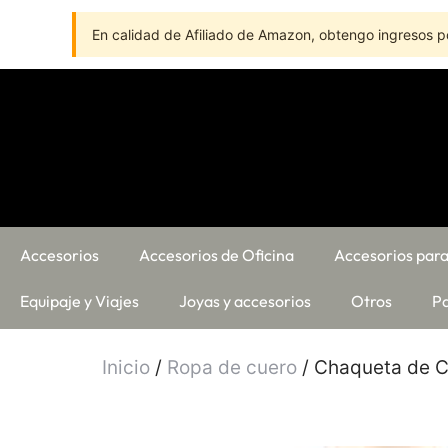
En calidad de Afiliado de Amazon, obtengo ingresos po
Accesorios
Accesorios de Oficina
Accesorios para
Equipaje y Viajes
Joyas y accesorios
Otros
Pa
Inicio
/
Ropa de cuero
/ Chaqueta de C