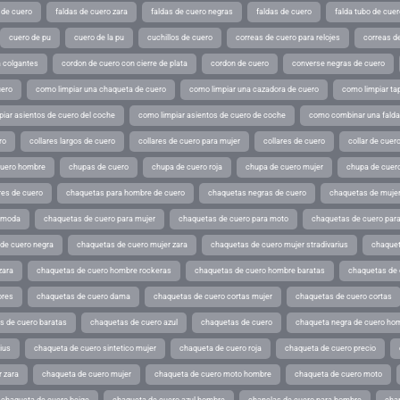
 de cuero
faldas de cuero zara
faldas de cuero negras
faldas de cuero
falda tubo de cuer
cuero de pu
cuero de la pu
cuchillos de cuero
correas de cuero para relojes
correas de
a colgantes
cordon de cuero con cierre de plata
cordon de cuero
converse negras de cuero
uero
como limpiar una chaqueta de cuero
como limpiar una cazadora de cuero
como limpiar ta
iar asientos de cuero del coche
como limpiar asientos de cuero de coche
como combinar una falda 
ro
collares largos de cuero
collares de cuero para mujer
collares de cuero
collar de cuer
cuero hombre
chupas de cuero
chupa de cuero roja
chupa de cuero mujer
chupa de cuer
es de cuero
chaquetas para hombre de cuero
chaquetas negras de cuero
chaquetas de mujer
e moda
chaquetas de cuero para mujer
chaquetas de cuero para moto
chaquetas de cuero par
de cuero negra
chaquetas de cuero mujer zara
chaquetas de cuero mujer stradivarius
chaquet
zara
chaquetas de cuero hombre rockeras
chaquetas de cuero hombre baratas
chaquetas de
ores
chaquetas de cuero dama
chaquetas de cuero cortas mujer
chaquetas de cuero cortas
s de cuero baratas
chaquetas de cuero azul
chaquetas de cuero
chaqueta negra de cuero ho
ius
chaqueta de cuero sintetico mujer
chaqueta de cuero roja
chaqueta de cuero precio
 zara
chaqueta de cuero mujer
chaqueta de cuero moto hombre
chaqueta de cuero moto
chaqueta de cuero beige
chaqueta de cuero azul hombre
chanclas de cuero para hombre
cha