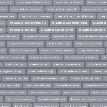
es de cuero
chaquetas para hombre de cuero
chaquetas negras de cuero
chaquetas de mujer
e moda
chaquetas de cuero para mujer
chaquetas de cuero para moto
chaquetas de cuero par
de cuero negra
chaquetas de cuero mujer zara
chaquetas de cuero mujer stradivarius
chaquet
zara
chaquetas de cuero hombre rockeras
chaquetas de cuero hombre baratas
chaquetas de
ores
chaquetas de cuero dama
chaquetas de cuero cortas mujer
chaquetas de cuero cortas
s de cuero baratas
chaquetas de cuero azul
chaquetas de cuero
chaqueta negra de cuero ho
ius
chaqueta de cuero sintetico mujer
chaqueta de cuero roja
chaqueta de cuero precio
 zara
chaqueta de cuero mujer
chaqueta de cuero moto hombre
chaqueta de cuero moto
chaqueta de cuero beige
chaqueta de cuero azul hombre
chanclas de cuero para hombre
cha
e
chalecos de cuero
chaketas de cuero
cazadoras moteras de cuero
cazadoras de cuero
ro mujer el corte ingles
cazadoras de cuero mujer
cazadoras de cuero moteras
cazadoras de
cazadora de cuero zara
cazadora de cuero segunda mano
cazadora de cuero roja mujer
c
as de cuero hombre
carteras negras de cuero
carteras de cuero prune
carteras de cuero hom
eras artesanales de cuero
carteras argentinas de cuero
cartera de cuero prune
cartera de cue
r
bolsos de cuero marruecos
bolsos de cuero artesanos
bolsos de cuero artesanales para ho
ho a mano
bolso de cuero
boinas militares cuero
boinas de cuero precios
boinas de cuero