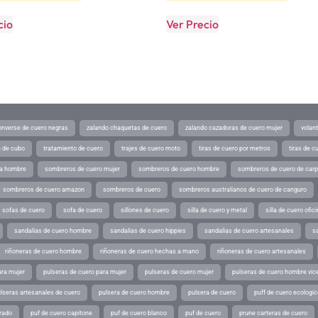
cio
Ver Precio
converse de cuero negras
zalando chaquetas de cuero
zalando cazadoras de cuero mujer
volan
a de cubo
tratamiento de cuero
trajes de cuero moto
tiras de cuero por metros
tiras de c
ra hombre
sombreros de cuero mujer
sombreros de cuero hombre
sombreros de cuero de car
sombreros de cuero amazon
sombreros de cuero
sombreros australianos de cuero de canguro
sofas de cuero
sofa de cuero
sillones de cuero
silla de cuero y metal
silla de cuero ofic
sandalias de cuero hombre
sandalias de cuero hippies
sandalias de cuero artesanales
s
riñoneras de cuero hombre
riñoneras de cuero hechas a mano
riñoneras de cuero artesanales
ara mujer
pulseras de cuero para mujer
pulseras de cuero mujer
pulseras de cuero hombre vic
lseras artesanales de cuero
pulsera de cuero hombre
pulsera de cuero
puff de cuero ecologic
rado
puf de cuero capitone
puf de cuero blanco
puf de cuero
prune carteras de cuero