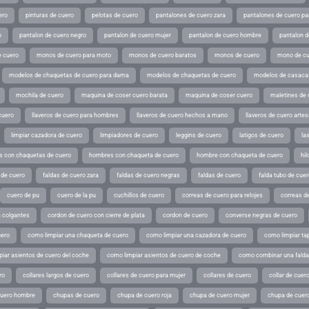
ero
pinturas de cuero
pelotas de cuero
pantalones de cuero zara
pantalones de cuero p
o
pantalon de cuero negro
pantalon de cuero mujer
pantalon de cuero hombre
pantalon d
 cuero
monos de cuero para moto
monos de cuero baratos
monos de cuero
mono de cu
modelos de chaquetas de cuero para dama
modelos de chaquetas de cuero
modelos de casaca
mochila de cuero
maquina de coser cuero barata
maquina de coser cuero
maletines de 
cuero
llaveros de cuero para hombres
llaveros de cuero hechos a mano
llaveros de cuero arte
limpiar cazadora de cuero
limpiadores de cuero
leggins de cuero
latigos de cuero
la
 con chaquetas de cuero
hombres con chaqueta de cuero
hombre con chaqueta de cuero
hil
 de cuero
faldas de cuero zara
faldas de cuero negras
faldas de cuero
falda tubo de cuer
cuero de pu
cuero de la pu
cuchillos de cuero
correas de cuero para relojes
correas de
a colgantes
cordon de cuero con cierre de plata
cordon de cuero
converse negras de cuero
uero
como limpiar una chaqueta de cuero
como limpiar una cazadora de cuero
como limpiar ta
iar asientos de cuero del coche
como limpiar asientos de cuero de coche
como combinar una falda 
ro
collares largos de cuero
collares de cuero para mujer
collares de cuero
collar de cuer
cuero hombre
chupas de cuero
chupa de cuero roja
chupa de cuero mujer
chupa de cuer