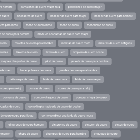
ara hombre
pantalones de cuero mujer zara
pantalones de cuero mujer
e cuero
neceseres de cuero
neceser de cuero para mujer
neceser de cuero para hombre
ero para moto
mono de cuero moto
mono de cuero
monederos de cuero
s de cuero para hombre
modelos chaquetas de cuero para mujer
cuero
maletas de cuero para hombre
maletas de cuero moto
maletas de cuero antiguas
sanales
llaveros de cuero
llavero de cuero
limpieza de cuero coche
s mejores chaquetas de cuero
jaket de cuero
jackets de cuero para hombre
o de cuero
hacer pulseras de cuero
guantes de cuero para hombre
o
falda negra de cuero
falda de cuero zara
falda de cuero negra
 cuero para reloj
correas de cuero
correa de cuero para reloj
converse de cuero
compro chaqueta de cuero
comprar chupa de cuero
pizados de cuero
como limpiar tapiceria de cuero del coche
de cuero negra para fiesta
como combinar una falda de cuero negra
o
cinturones de cuero hombre
cinturones de cuero
cinturon de cuero
cintas de cuero
o marron
chupa de cuero
chumpas de cuero para hombre
chquetas de cuero