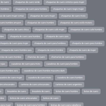
 de cuero
chaquetas de cuero verde
chaquetas de cuero sintetico para mujer
a hombres
chaquetas de cuero para hombre
chaquetas de cuero negro mujer
as de cuero mujer cortas
chaquetas de cuero mujer
chaquetas de cuero moto
 cuero hombre amazon
chaquetas de cuero hombre
chaquetas de cuero estilo motero
chaquetas de cuero chica
chaquetas de cuero cafe mujer
chaquetas de cuero cafe hombre
mbre
chaqueta de cuero zara hombre
chaqueta de cuero zara
chaqueta de cuero para mujer
chaqueta de cuero para hombres
chaqueta de cuero para hombre
chaqueta de cuero hombre zara
chaqueta de cuero hombre
chaqueta de cuero de mujer
nclas de cuero hombre
chanclas de cuero
chamarras de cuero para hombres
 rojas
cazadoras de cuero para moto
cazadoras de cuero para hombre
 cuero hombre zara
cazadoras de cuero hombre massimo dutti
azadora de cuero mujer
cazadora de cuero moto
cazadora de cuero hombre
bre artesanales
carteras de cuero artesanales
carteras de cuero argentino
ro
brazaletes de cuero
brazalete de cuero
botas de cuero hombre
botas de cuero
mbre
bolsos de cuero artesanales
bolsos de cuero
 para mujer
boinas de cuero para hombre
boinas de cuero para caballeros