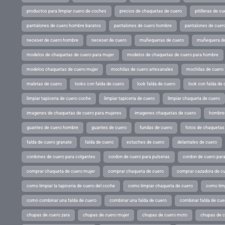
productos para limpiar cuero de coches
precios de chaquetas de cuero
pitilleras de cu
pantalones de cuero hombre baratos
pantalones de cuero hombre
pantalones de cuer
neceser de cuero hombre
neceser de cuero
muñequeras de cuero
muñequera de
modelos de chaquetas de cuero para mujer
modelos de chaquetas de cuero para hombre
modelos chaquetas de cuero mujer
mochilas de cuero artesanales
mochilas de cuero
maletas de cuero
looks con falda de cuero
look falda de cuero
look con falda de 
limpiar tapiceria de cuero coche
limpiar tapiceria de cuero
limpiar chaqueta de cuero
imagenes de chaquetas de cuero para mujeres
imagenes chaquetas de cuero
hombres
guantes de cuero hombre
guantes de cuero
fundas de cuero
fotos de chaquetas
falda de cuero granate
falda de cuero
estuches de cuero
delantales de cuero
cordones de cuero para colgantes
cordon de cuero para pulseras
cordon de cuero par
comprar chaqueta de cuero mujer
comprar chaqueta de cuero
comprar cazadora de c
como limpiar la tapiceria de cuero del coche
como limpiar chaqueta de cuero
como limp
como combinar una falda de cuero
combinar una falda de cuero
combinar falda de cue
chupas de cuero zara
chupas de cuero mujer
chupas de cuero moto
chupas de 