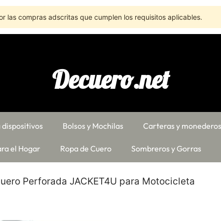
r las compras adscritas que cumplen los requisitos aplicables.
Decuero.net
 dispositivos
Bolsos y Mochilas
Carteras y monedero
ra el Hogar
Ropa de Cuero
Sombreros y Gorras
uero Perforada JACKET4U para Motocicleta