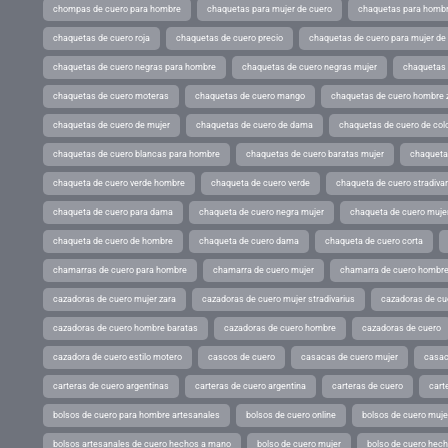
chompas de cuero para hombre
chaquetas para mujer de cuero
chaquetas para hombr
chaquetas de cuero roja
chaquetas de cuero precio
chaquetas de cuero para mujer d
chaquetas de cuero negras para hombre
chaquetas de cuero negras mujer
chaquetas 
chaquetas de cuero moteras
chaquetas de cuero mango
chaquetas de cuero hombre 
chaquetas de cuero de mujer
chaquetas de cuero de dama
chaquetas de cuero de col
chaquetas de cuero blancas para hombre
chaquetas de cuero baratas mujer
chaqueta
chaqueta de cuero verde hombre
chaqueta de cuero verde
chaqueta de cuero stradivar
chaqueta de cuero para dama
chaqueta de cuero negra mujer
chaqueta de cuero mujer
chaqueta de cuero de hombre
chaqueta de cuero dama
chaqueta de cuero corta
chamarras de cuero para hombre
chamarra de cuero mujer
chamarra de cuero hombr
cazadoras de cuero mujer zara
cazadoras de cuero mujer stradivarius
cazadoras de cue
cazadoras de cuero hombre baratas
cazadoras de cuero hombre
cazadoras de cuero
cazadora de cuero estilo motero
cascos de cuero
casacas de cuero mujer
casac
carteras de cuero argentinas
carteras de cuero argentina
carteras de cuero
cart
bolsos de cuero para hombre artesanales
bolsos de cuero online
bolsos de cuero muje
bolsos artesanales de cuero hechos a mano
bolso de cuero mujer
bolso de cuero hec