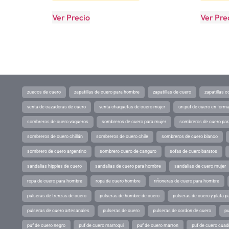
Ver Precio
Ver Pre
zuecos de cuero
zapatillas de cuero para hombre
zapatillas de cuero
zapatillas 
venta de cazadoras de cuero
venta chaquetas de cuero mujer
un puf de cuero en form
sombreros de cuero vaqueros
sombreros de cuero para mujer
sombreros de cuero pa
sombreros de cuero chillán
sombreros de cuero chile
sombreros de cuero blanco
sombrero de cuero argentino
sombrero cuero de canguro
sofas de cuero baratos
sandalias hippies de cuero
sandalias de cuero para hombre
sandalias de cuero mujer
ropa de cuero para hombre
ropa de cuero hombre
riñoneras de cuero para hombre
pulseras de trenzas de cuero
pulseras de hombre de cuero
pulseras de cuero y plata p
pulseras de cuero artesanales
pulseras de cuero
pulseras de cordon de cuero
pu
puf de cuero negro
puf de cuero marroqui
puf de cuero marron
puf de cuero cuad