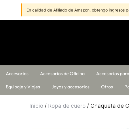
En calidad de Afiliado de Amazon, obtengo ingresos po
Accesorios
Accesorios de Oficina
Accesorios para
Equipaje y Viajes
Joyas y accesorios
Otros
Pa
Inicio
/
Ropa de cuero
/ Chaqueta de C