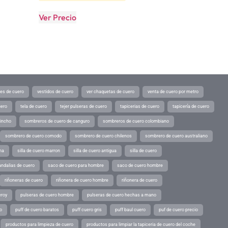
Ver Precio
tes de cuero
vestidos de cuero
ver chaquetas de cuero
venta de cuero por metro
uero
tela de cuero
tejer pulseras de cuero
tapicerias de cuero
tapicería de cuero
pincho
sombreros de cuero de canguro
sombreros de cuero colombiano
sombrero de cuero comodo
sombrero de cuero chilenos
sombrero de cuero australiano
ina
silla de cuero marron
silla de cuero antigua
silla de cuero
andalias de cuero
saco de cuero para hombre
saco de cuero hombre
riñoneras de cuero
riñonera de cuero hombre
riñonera de cuero
eroy
pulseras de cuero hombre
pulseras de cuero hechas a mano
o
puff de cuero baratos
puff cuero gris
puff baul cuero
puf de cuero precio
productos para limpieza de cuero
productos para limpiar la tapiceria de cuero del coche