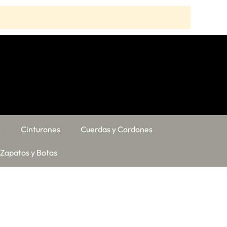
s
Cinturones
Cuerdas y Cordones
Zapatos y Botas