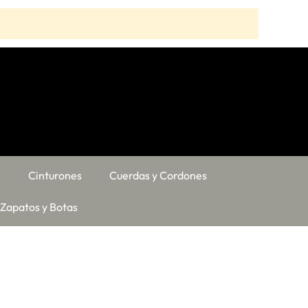
s
Cinturones
Cuerdas y Cordones
Zapatos y Botas