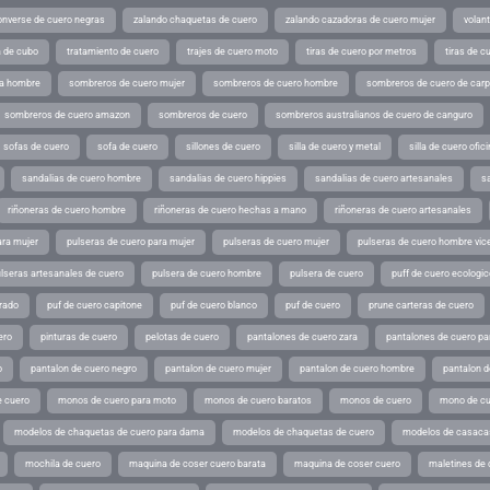
converse de cuero negras
zalando chaquetas de cuero
zalando cazadoras de cuero mujer
volan
a de cubo
tratamiento de cuero
trajes de cuero moto
tiras de cuero por metros
tiras de c
ra hombre
sombreros de cuero mujer
sombreros de cuero hombre
sombreros de cuero de car
sombreros de cuero amazon
sombreros de cuero
sombreros australianos de cuero de canguro
sofas de cuero
sofa de cuero
sillones de cuero
silla de cuero y metal
silla de cuero ofic
sandalias de cuero hombre
sandalias de cuero hippies
sandalias de cuero artesanales
s
riñoneras de cuero hombre
riñoneras de cuero hechas a mano
riñoneras de cuero artesanales
ara mujer
pulseras de cuero para mujer
pulseras de cuero mujer
pulseras de cuero hombre vic
lseras artesanales de cuero
pulsera de cuero hombre
pulsera de cuero
puff de cuero ecologic
rado
puf de cuero capitone
puf de cuero blanco
puf de cuero
prune carteras de cuero
ero
pinturas de cuero
pelotas de cuero
pantalones de cuero zara
pantalones de cuero p
o
pantalon de cuero negro
pantalon de cuero mujer
pantalon de cuero hombre
pantalon d
 cuero
monos de cuero para moto
monos de cuero baratos
monos de cuero
mono de cu
modelos de chaquetas de cuero para dama
modelos de chaquetas de cuero
modelos de casaca
mochila de cuero
maquina de coser cuero barata
maquina de coser cuero
maletines de 