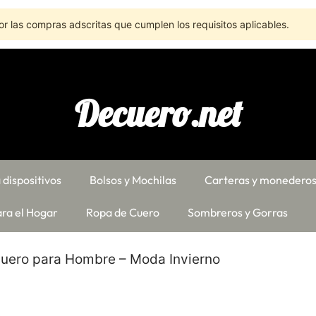
r las compras adscritas que cumplen los requisitos aplicables.
Decuero.net
 dispositivos
Bolsos y Mochilas
Carteras y monedero
ra el Hogar
Ropa de Cuero
Sombreros y Gorras
uero para Hombre – Moda Invierno