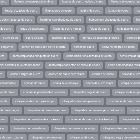
cuero
llaveros de cuero para hombres
llaveros de cuero hechos a mano
llaveros de cuero arte
limpiar cazadora de cuero
limpiadores de cuero
leggins de cuero
latigos de cuero
la
 con chaquetas de cuero
hombres con chaqueta de cuero
hombre con chaqueta de cuero
hil
 de cuero
faldas de cuero zara
faldas de cuero negras
faldas de cuero
falda tubo de cuer
cuero de pu
cuero de la pu
cuchillos de cuero
correas de cuero para relojes
correas de
a colgantes
cordon de cuero con cierre de plata
cordon de cuero
converse negras de cuero
uero
como limpiar una chaqueta de cuero
como limpiar una cazadora de cuero
como limpiar ta
iar asientos de cuero del coche
como limpiar asientos de cuero de coche
como combinar una falda 
ro
collares largos de cuero
collares de cuero para mujer
collares de cuero
collar de cuer
cuero hombre
chupas de cuero
chupa de cuero roja
chupa de cuero mujer
chupa de cuer
es de cuero
chaquetas para hombre de cuero
chaquetas negras de cuero
chaquetas de mujer
e moda
chaquetas de cuero para mujer
chaquetas de cuero para moto
chaquetas de cuero par
de cuero negra
chaquetas de cuero mujer zara
chaquetas de cuero mujer stradivarius
chaquet
zara
chaquetas de cuero hombre rockeras
chaquetas de cuero hombre baratas
chaquetas de
ores
chaquetas de cuero dama
chaquetas de cuero cortas mujer
chaquetas de cuero cortas
s de cuero baratas
chaquetas de cuero azul
chaquetas de cuero
chaqueta negra de cuero ho