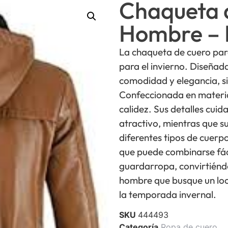
Chaqueta 
Hombre – 
La chaqueta de cuero pa
para el invierno. Diseñad
comodidad y elegancia, s
Confeccionada en material
calidez. Sus detalles cui
atractivo, mientras que s
diferentes tipos de cuerp
que puede combinarse fác
guardarropa, convirtiéndo
hombre que busque un lo
la temporada invernal.
SKU
444493
Categoría
Ropa de cuero