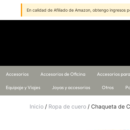
En calidad de Afiliado de Amazon, obtengo ingresos po
Accesorios
Accesorios de Oficina
Accesorios para
Equipaje y Viajes
Joyas y accesorios
Otros
Pa
Inicio
/
Ropa de cuero
/ Chaqueta de C