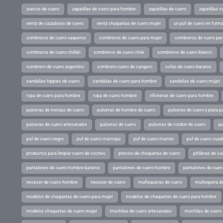
zuecos de cuero
zapatillas de cuero para hombre
zapatillas de cuero
zapatillas 
venta de cazadoras de cuero
venta chaquetas de cuero mujer
un puf de cuero en form
sombreros de cuero vaqueros
sombreros de cuero para mujer
sombreros de cuero pa
sombreros de cuero chillán
sombreros de cuero chile
sombreros de cuero blanco
sombrero de cuero argentino
sombrero cuero de canguro
sofas de cuero baratos
sandalias hippies de cuero
sandalias de cuero para hombre
sandalias de cuero mujer
ropa de cuero para hombre
ropa de cuero hombre
riñoneras de cuero para hombre
pulseras de trenzas de cuero
pulseras de hombre de cuero
pulseras de cuero y plata p
pulseras de cuero artesanales
pulseras de cuero
pulseras de cordon de cuero
pu
puf de cuero negro
puf de cuero marroqui
puf de cuero marron
puf de cuero cuad
productos para limpiar cuero de coches
precios de chaquetas de cuero
pitilleras de cu
pantalones de cuero hombre baratos
pantalones de cuero hombre
pantalones de cuer
neceser de cuero hombre
neceser de cuero
muñequeras de cuero
muñequera de
modelos de chaquetas de cuero para mujer
modelos de chaquetas de cuero para hombre
modelos chaquetas de cuero mujer
mochilas de cuero artesanales
mochilas de cuero