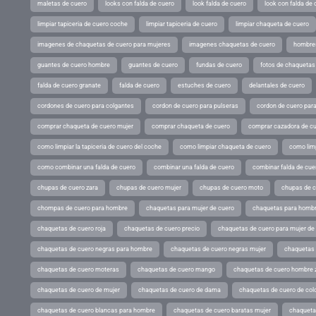
maletas de cuero
looks con falda de cuero
look falda de cuero
look con falda de 
limpiar tapiceria de cuero coche
limpiar tapiceria de cuero
limpiar chaqueta de cuero
imagenes de chaquetas de cuero para mujeres
imagenes chaquetas de cuero
hombres
guantes de cuero hombre
guantes de cuero
fundas de cuero
fotos de chaquetas
falda de cuero granate
falda de cuero
estuches de cuero
delantales de cuero
cordones de cuero para colgantes
cordon de cuero para pulseras
cordon de cuero par
comprar chaqueta de cuero mujer
comprar chaqueta de cuero
comprar cazadora de c
como limpiar la tapiceria de cuero del coche
como limpiar chaqueta de cuero
como limp
como combinar una falda de cuero
combinar una falda de cuero
combinar falda de cue
chupas de cuero zara
chupas de cuero mujer
chupas de cuero moto
chupas de 
chompas de cuero para hombre
chaquetas para mujer de cuero
chaquetas para hombr
chaquetas de cuero roja
chaquetas de cuero precio
chaquetas de cuero para mujer d
chaquetas de cuero negras para hombre
chaquetas de cuero negras mujer
chaquetas 
chaquetas de cuero moteras
chaquetas de cuero mango
chaquetas de cuero hombre 
chaquetas de cuero de mujer
chaquetas de cuero de dama
chaquetas de cuero de col
chaquetas de cuero blancas para hombre
chaquetas de cuero baratas mujer
chaqueta