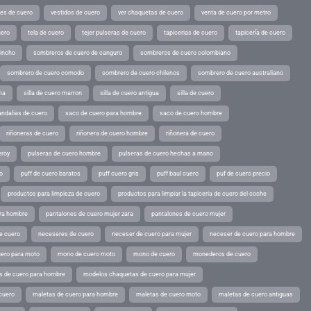
tes de cuero
vestidos de cuero
ver chaquetas de cuero
venta de cuero por metro
uero
tela de cuero
tejer pulseras de cuero
tapicerias de cuero
tapicería de cuero
pincho
sombreros de cuero de canguro
sombreros de cuero colombiano
sombrero de cuero comodo
sombrero de cuero chilenos
sombrero de cuero australiano
ina
silla de cuero marron
silla de cuero antigua
silla de cuero
andalias de cuero
saco de cuero para hombre
saco de cuero hombre
riñoneras de cuero
riñonera de cuero hombre
riñonera de cuero
eroy
pulseras de cuero hombre
pulseras de cuero hechas a mano
o
puff de cuero baratos
puff cuero gris
puff baul cuero
puf de cuero precio
productos para limpieza de cuero
productos para limpiar la tapiceria de cuero del coche
ara hombre
pantalones de cuero mujer zara
pantalones de cuero mujer
e cuero
neceseres de cuero
neceser de cuero para mujer
neceser de cuero para hombre
ero para moto
mono de cuero moto
mono de cuero
monederos de cuero
s de cuero para hombre
modelos chaquetas de cuero para mujer
cuero
maletas de cuero para hombre
maletas de cuero moto
maletas de cuero antiguas