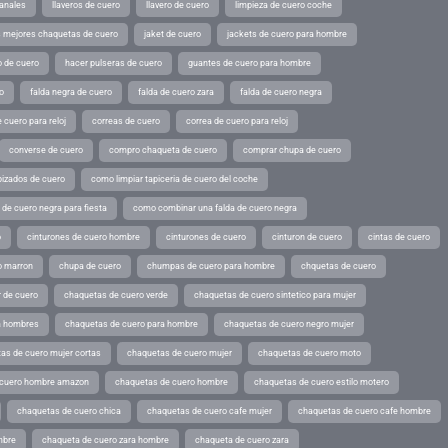
sanales
llaveros de cuero
llavero de cuero
limpieza de cuero coche
s mejores chaquetas de cuero
jaket de cuero
jackets de cuero para hombre
o de cuero
hacer pulseras de cuero
guantes de cuero para hombre
o
falda negra de cuero
falda de cuero zara
falda de cuero negra
 cuero para reloj
correas de cuero
correa de cuero para reloj
converse de cuero
compro chaqueta de cuero
comprar chupa de cuero
pizados de cuero
como limpiar tapiceria de cuero del coche
de cuero negra para fiesta
como combinar una falda de cuero negra
o
cinturones de cuero hombre
cinturones de cuero
cinturon de cuero
cintas de cuero
o marron
chupa de cuero
chumpas de cuero para hombre
chquetas de cuero
 de cuero
chaquetas de cuero verde
chaquetas de cuero sintetico para mujer
a hombres
chaquetas de cuero para hombre
chaquetas de cuero negro mujer
as de cuero mujer cortas
chaquetas de cuero mujer
chaquetas de cuero moto
 cuero hombre amazon
chaquetas de cuero hombre
chaquetas de cuero estilo motero
chaquetas de cuero chica
chaquetas de cuero cafe mujer
chaquetas de cuero cafe hombre
mbre
chaqueta de cuero zara hombre
chaqueta de cuero zara