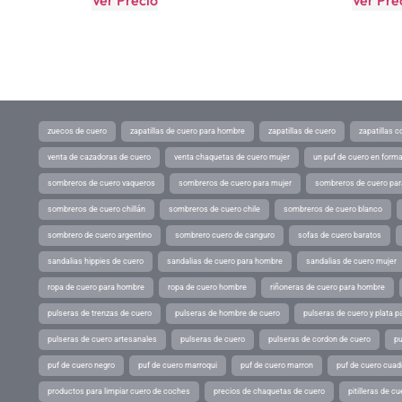
Ver Precio
Ver Pre
zuecos de cuero
zapatillas de cuero para hombre
zapatillas de cuero
zapatillas 
venta de cazadoras de cuero
venta chaquetas de cuero mujer
un puf de cuero en form
sombreros de cuero vaqueros
sombreros de cuero para mujer
sombreros de cuero pa
sombreros de cuero chillán
sombreros de cuero chile
sombreros de cuero blanco
sombrero de cuero argentino
sombrero cuero de canguro
sofas de cuero baratos
sandalias hippies de cuero
sandalias de cuero para hombre
sandalias de cuero mujer
ropa de cuero para hombre
ropa de cuero hombre
riñoneras de cuero para hombre
pulseras de trenzas de cuero
pulseras de hombre de cuero
pulseras de cuero y plata p
pulseras de cuero artesanales
pulseras de cuero
pulseras de cordon de cuero
pu
puf de cuero negro
puf de cuero marroqui
puf de cuero marron
puf de cuero cuad
productos para limpiar cuero de coches
precios de chaquetas de cuero
pitilleras de cu