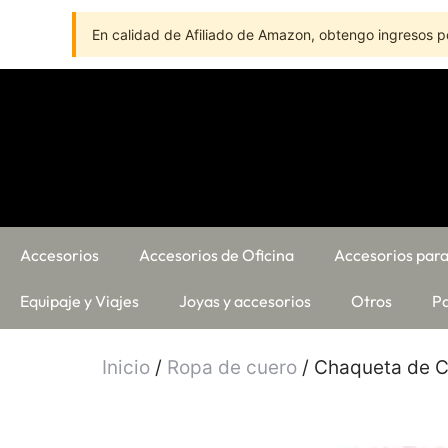
En calidad de Afiliado de Amazon, obtengo ingresos po
Accesorios
Accesorios de Oficina
Accesorios para
Equipaje y Viajes
Joyas y accesorios
Otros
Pa
Inicio
/
Ropa de cuero
/ Chaqueta de C