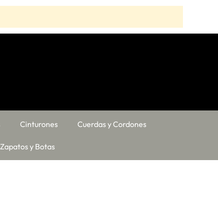
s
Cinturones
Cuerdas y Cordones
Zapatos y Botas