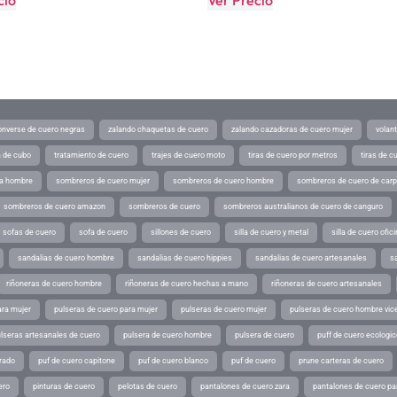
cio
Ver Precio
converse de cuero negras
zalando chaquetas de cuero
zalando cazadoras de cuero mujer
volan
a de cubo
tratamiento de cuero
trajes de cuero moto
tiras de cuero por metros
tiras de c
ra hombre
sombreros de cuero mujer
sombreros de cuero hombre
sombreros de cuero de car
sombreros de cuero amazon
sombreros de cuero
sombreros australianos de cuero de canguro
sofas de cuero
sofa de cuero
sillones de cuero
silla de cuero y metal
silla de cuero ofic
sandalias de cuero hombre
sandalias de cuero hippies
sandalias de cuero artesanales
s
riñoneras de cuero hombre
riñoneras de cuero hechas a mano
riñoneras de cuero artesanales
ara mujer
pulseras de cuero para mujer
pulseras de cuero mujer
pulseras de cuero hombre vic
lseras artesanales de cuero
pulsera de cuero hombre
pulsera de cuero
puff de cuero ecologic
rado
puf de cuero capitone
puf de cuero blanco
puf de cuero
prune carteras de cuero
ero
pinturas de cuero
pelotas de cuero
pantalones de cuero zara
pantalones de cuero p