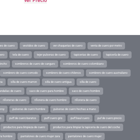
Ver Precio
tes de cuero
vestidos de cuero
ver chaquetas de cuero
venta de cuero por metro
uero
tela de cuero
tejer pulseras de cuero
tapicerias de cuero
tapicería de cuero
pincho
sombreros de cuero de canguro
sombreros de cuero colombiano
sombrero de cuero comodo
sombrero de cuero chilenos
sombrero de cuero australiano
ina
silla de cuero marron
silla de cuero antigua
silla de cuero
andalias de cuero
saco de cuero para hombre
saco de cuero hombre
riñoneras de cuero
riñonera de cuero hombre
riñonera de cuero
eroy
pulseras de cuero hombre
pulseras de cuero hechas a mano
o
puff de cuero baratos
puff cuero gris
puff baul cuero
puf de cuero precio
productos para limpieza de cuero
productos para limpiar la tapiceria de cuero del coche
ara hombre
pantalones de cuero mujer zara
pantalones de cuero mujer