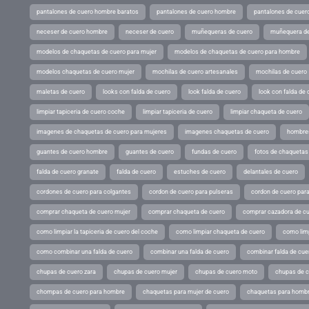
pantalones de cuero hombre baratos
pantalones de cuero hombre
pantalones de cuer
neceser de cuero hombre
neceser de cuero
muñequeras de cuero
muñequera de
modelos de chaquetas de cuero para mujer
modelos de chaquetas de cuero para hombre
modelos chaquetas de cuero mujer
mochilas de cuero artesanales
mochilas de cuero
maletas de cuero
looks con falda de cuero
look falda de cuero
look con falda de 
limpiar tapiceria de cuero coche
limpiar tapiceria de cuero
limpiar chaqueta de cuero
imagenes de chaquetas de cuero para mujeres
imagenes chaquetas de cuero
hombres
guantes de cuero hombre
guantes de cuero
fundas de cuero
fotos de chaquetas
falda de cuero granate
falda de cuero
estuches de cuero
delantales de cuero
cordones de cuero para colgantes
cordon de cuero para pulseras
cordon de cuero par
comprar chaqueta de cuero mujer
comprar chaqueta de cuero
comprar cazadora de c
como limpiar la tapiceria de cuero del coche
como limpiar chaqueta de cuero
como limp
como combinar una falda de cuero
combinar una falda de cuero
combinar falda de cue
chupas de cuero zara
chupas de cuero mujer
chupas de cuero moto
chupas de 
chompas de cuero para hombre
chaquetas para mujer de cuero
chaquetas para hombr