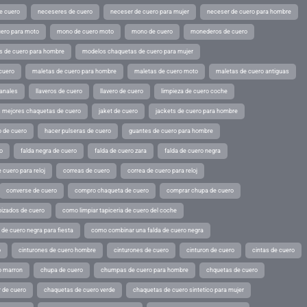
e cuero
neceseres de cuero
neceser de cuero para mujer
neceser de cuero para hombre
ero para moto
mono de cuero moto
mono de cuero
monederos de cuero
s de cuero para hombre
modelos chaquetas de cuero para mujer
cuero
maletas de cuero para hombre
maletas de cuero moto
maletas de cuero antiguas
sanales
llaveros de cuero
llavero de cuero
limpieza de cuero coche
s mejores chaquetas de cuero
jaket de cuero
jackets de cuero para hombre
o de cuero
hacer pulseras de cuero
guantes de cuero para hombre
o
falda negra de cuero
falda de cuero zara
falda de cuero negra
 cuero para reloj
correas de cuero
correa de cuero para reloj
converse de cuero
compro chaqueta de cuero
comprar chupa de cuero
pizados de cuero
como limpiar tapiceria de cuero del coche
de cuero negra para fiesta
como combinar una falda de cuero negra
o
cinturones de cuero hombre
cinturones de cuero
cinturon de cuero
cintas de cuero
o marron
chupa de cuero
chumpas de cuero para hombre
chquetas de cuero
 de cuero
chaquetas de cuero verde
chaquetas de cuero sintetico para mujer