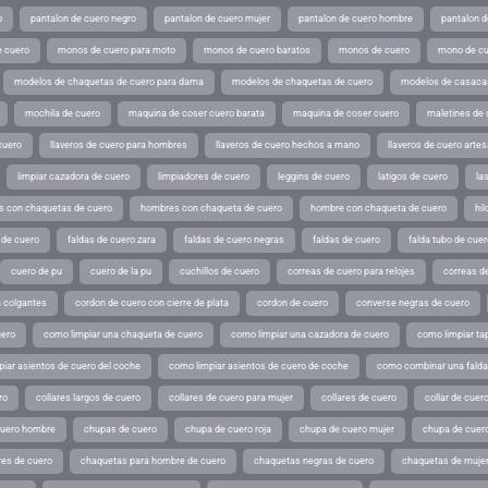
o
pantalon de cuero negro
pantalon de cuero mujer
pantalon de cuero hombre
pantalon d
 cuero
monos de cuero para moto
monos de cuero baratos
monos de cuero
mono de cu
modelos de chaquetas de cuero para dama
modelos de chaquetas de cuero
modelos de casaca
mochila de cuero
maquina de coser cuero barata
maquina de coser cuero
maletines de 
cuero
llaveros de cuero para hombres
llaveros de cuero hechos a mano
llaveros de cuero arte
limpiar cazadora de cuero
limpiadores de cuero
leggins de cuero
latigos de cuero
la
 con chaquetas de cuero
hombres con chaqueta de cuero
hombre con chaqueta de cuero
hil
 de cuero
faldas de cuero zara
faldas de cuero negras
faldas de cuero
falda tubo de cuer
cuero de pu
cuero de la pu
cuchillos de cuero
correas de cuero para relojes
correas de
a colgantes
cordon de cuero con cierre de plata
cordon de cuero
converse negras de cuero
uero
como limpiar una chaqueta de cuero
como limpiar una cazadora de cuero
como limpiar ta
iar asientos de cuero del coche
como limpiar asientos de cuero de coche
como combinar una falda 
ro
collares largos de cuero
collares de cuero para mujer
collares de cuero
collar de cuer
cuero hombre
chupas de cuero
chupa de cuero roja
chupa de cuero mujer
chupa de cuer
es de cuero
chaquetas para hombre de cuero
chaquetas negras de cuero
chaquetas de mujer