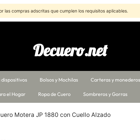
r las compras adscritas que cumplen los requisitos aplicables.
Decuero.net
 dispositivos
Bolsos y Mochilas
Carteras y monedero
ra el Hogar
Ropa de Cuero
Sombreros y Gorras
uero Motera JP 1880 con Cuello Alzado