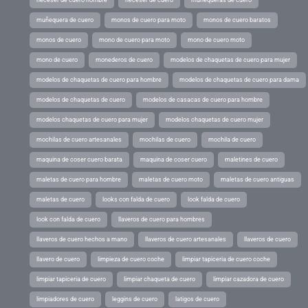
muñequera de cuero
monos de cuero para moto
monos de cuero baratos
monos de cuero
mono de cuero para moto
mono de cuero moto
mono de cuero
monederos de cuero
modelos de chaquetas de cuero para mujer
modelos de chaquetas de cuero para hombre
modelos de chaquetas de cuero para dama
modelos de chaquetas de cuero
modelos de casacas de cuero para hombre
modelos chaquetas de cuero para mujer
modelos chaquetas de cuero mujer
mochilas de cuero artesanales
mochilas de cuero
mochila de cuero
maquina de coser cuero barata
maquina de coser cuero
maletines de cuero
maletas de cuero para hombre
maletas de cuero moto
maletas de cuero antiguas
maletas de cuero
looks con falda de cuero
look falda de cuero
look con falda de cuero
llaveros de cuero para hombres
llaveros de cuero hechos a mano
llaveros de cuero artesanales
llaveros de cuero
llavero de cuero
limpieza de cuero coche
limpiar tapiceria de cuero coche
limpiar tapiceria de cuero
limpiar chaqueta de cuero
limpiar cazadora de cuero
limpiadores de cuero
leggins de cuero
latigos de cuero