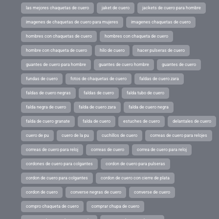
las mejores chaquetas de cuero
jaket de cuero
jackets de cuero para hombre
imagenes de chaquetas de cuero para mujeres
imagenes chaquetas de cuero
hombres con chaquetas de cuero
hombres con chaqueta de cuero
hombre con chaqueta de cuero
hilo de cuero
hacer pulseras de cuero
guantes de cuero para hombre
guantes de cuero hombre
guantes de cuero
fundas de cuero
fotos de chaquetas de cuero
faldas de cuero zara
faldas de cuero negras
faldas de cuero
falda tubo de cuero
falda negra de cuero
falda de cuero zara
falda de cuero negra
falda de cuero granate
falda de cuero
estuches de cuero
delantales de cuero
cuero de pu
cuero de la pu
cuchillos de cuero
correas de cuero para relojes
correas de cuero para reloj
correas de cuero
correa de cuero para reloj
cordones de cuero para colgantes
cordon de cuero para pulseras
cordon de cuero para colgantes
cordon de cuero con cierre de plata
cordon de cuero
converse negras de cuero
converse de cuero
compro chaqueta de cuero
comprar chupa de cuero