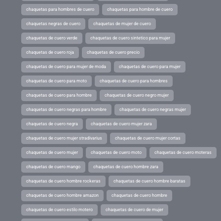
chaquetas para hombres de cuero
chaquetas para hombre de cuero
chaquetas negras de cuero
chaquetas de mujer de cuero
chaquetas de cuero verde
chaquetas de cuero sintetico para mujer
chaquetas de cuero roja
chaquetas de cuero precio
chaquetas de cuero para mujer de moda
chaquetas de cuero para mujer
chaquetas de cuero para moto
chaquetas de cuero para hombres
chaquetas de cuero para hombre
chaquetas de cuero negro mujer
chaquetas de cuero negras para hombre
chaquetas de cuero negras mujer
chaquetas de cuero negra
chaquetas de cuero mujer zara
chaquetas de cuero mujer stradivarius
chaquetas de cuero mujer cortas
chaquetas de cuero mujer
chaquetas de cuero moto
chaquetas de cuero moteras
chaquetas de cuero mango
chaquetas de cuero hombre zara
chaquetas de cuero hombre rockeras
chaquetas de cuero hombre baratas
chaquetas de cuero hombre amazon
chaquetas de cuero hombre
chaquetas de cuero estilo motero
chaquetas de cuero de mujer