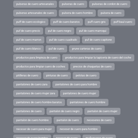
pulseras de cuero artesanales
pulseras de cuero
pulseras de cordon de cuero
pulseras artesanales de cuero
pulsera de cuero hombre
pulsera de cuero
puff de cuero ecologico
puff de cuero baratos
puff cuero gris
puff baul cuero
puf de cuero precio
puf de cuero negro
puf de cuero marroqui
puf de cuero marron
puf de cuero cuadrado
puf de cuero capitone
puf de cuero blanco
puf de cuero
prune carteras de cuero
productos para limpieza de cuero
productos para limpiar la tapiceria de cuero del coche
productos para limpiar cuero de coches
precios de chaquetas de cuero
pitilleras de cuero
pinturas de cuero
pelotas de cuero
pantalones de cuero zara
pantalones de cuero para hombre
pantalones de cuero mujer zara
pantalones de cuero mujer
pantalones de cuero hombre baratos
pantalones de cuero hombre
pantalones de cuero
pantalon de cuero negro
pantalon de cuero mujer
pantalon de cuero hombre
pantalon de cuero
neceseres de cuero
neceser de cuero para mujer
neceser de cuero para hombre
neceser de cuero hombre
neceser de cuero
muñequeras de cuero