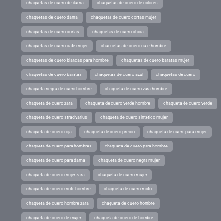
chaquetas de cuero de dama
chaquetas de cuero de colores
chaquetas de cuero dama
chaquetas de cuero cortas mujer
chaquetas de cuero cortas
chaquetas de cuero chica
chaquetas de cuero cafe mujer
chaquetas de cuero cafe hombre
chaquetas de cuero blancas para hombre
chaquetas de cuero baratas mujer
chaquetas de cuero baratas
chaquetas de cuero azul
chaquetas de cuero
chaqueta negra de cuero hombre
chaqueta de cuero zara hombre
chaqueta de cuero zara
chaqueta de cuero verde hombre
chaqueta de cuero verde
chaqueta de cuero stradivarius
chaqueta de cuero sintetico mujer
chaqueta de cuero roja
chaqueta de cuero precio
chaqueta de cuero para mujer
chaqueta de cuero para hombres
chaqueta de cuero para hombre
chaqueta de cuero para dama
chaqueta de cuero negra mujer
chaqueta de cuero mujer zara
chaqueta de cuero mujer
chaqueta de cuero moto hombre
chaqueta de cuero moto
chaqueta de cuero hombre zara
chaqueta de cuero hombre
chaqueta de cuero de mujer
chaqueta de cuero de hombre