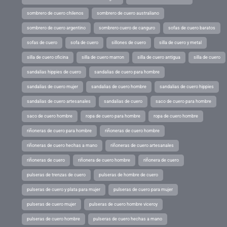
sombrero de cuero chilenos
sombrero de cuero australiano
sombrero de cuero argentino
sombrero cuero de canguro
sofas de cuero baratos
sofas de cuero
sofa de cuero
sillones de cuero
silla de cuero y metal
silla de cuero oficina
silla de cuero marron
silla de cuero antigua
silla de cuero
sandalias hippies de cuero
sandalias de cuero para hombre
sandalias de cuero mujer
sandalias de cuero hombre
sandalias de cuero hippies
sandalias de cuero artesanales
sandalias de cuero
saco de cuero para hombre
saco de cuero hombre
ropa de cuero para hombre
ropa de cuero hombre
riñoneras de cuero para hombre
riñoneras de cuero hombre
riñoneras de cuero hechas a mano
riñoneras de cuero artesanales
riñoneras de cuero
riñonera de cuero hombre
riñonera de cuero
pulseras de trenzas de cuero
pulseras de hombre de cuero
pulseras de cuero y plata para mujer
pulseras de cuero para mujer
pulseras de cuero mujer
pulseras de cuero hombre viceroy
pulseras de cuero hombre
pulseras de cuero hechas a mano