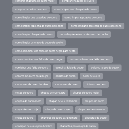
comprar chaqueta de cuero mujer
comprar chaqueta de cuero
comprar cazadora de cuero
como limpiar una chaqueta de cuero
como limpiar una cazadora de cuero
como limpiar tapizados de cuero
como limpiar tapiceria de cuero del coche
como limpiar la tapiceria de cuero del coche
como limpiar chaqueta de cuero
como limpiar asientos de cuero del coche
como limpiar asientos de cuero de coche
como combinar una falda de cuero negra para fiesta
como combinar una falda de cuero negra
como combinar una falda de cuero
combinar una falda de cuero
combinar falda de cuero
collares largos de cuero
collares de cuero para mujer
collares de cuero
collar de cuero
cinturones de cuero hombre
cinturones de cuero
cinturon de cuero
cintas de cuero
chupas de cuero zara
chupas de cuero mujer
chupas de cuero moto
chupas de cuero hombre
chupas de cuero
chupa de cuero roja
chupa de cuero mujer
chupa de cuero marron
chupa de cuero
chumpas de cuero para hombre
chquetas de cuero
chompas de cuero para hombre
chaquetas para mujer de cuero