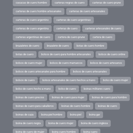
casacas de cuero hombre
carteras negras de cuero
carteras de cuero prune
carteras de cuero hombre artesanales
carteras de cuero artesanales
carteras de cuero argentino
carteras de cuero argentinas
carteras de cuero argentina
carteras de cuero
carteras artesanales de cuero
carteras argentinas de cuero
cartera de cuero prune
cartera de cuero
brazaletes de cuero
brazalete de cuero
botas de cuero hombre
botas de cuero
bolsos de cuero para hombre artesanales
bolsos de cuero online
bolsos de cuero mujer
bolsos de cuero marruecos
bolsos de cuero artesanos
bolsos de cuero artesanales para hombre
bolsos de cuero artesanales
bolsos de cuero
bolsos artesanales de cuero hechos a mano
bolso de cuero mujer
bolso de cuero hecho a mano
bolso de cuero
boinas militares cuero
boinas de cuero precios
boinas de cuero para mujer
boinas de cuero para hombre
boinas de cuero para caballeros
boinas de cuero hombre
boinas de cuero
boinas de caza
boina piel hombre
boina piel
boina gar
boina de cuero negra
boina de cuero mujer
boina de cuero inglesa
boina de cuero de mujer
boina cuero hombre
boina cuero