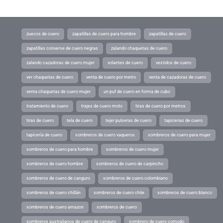
zuecos de cuero
zapatillas de cuero para hombre
zapatillas de cuero
zapatillas converse de cuero negras
zalando chaquetas de cuero
zalando cazadoras de cuero mujer
volantes de cuero
vestidos de cuero
ver chaquetas de cuero
venta de cuero por metro
venta de cazadoras de cuero
venta chaquetas de cuero mujer
un puf de cuero en forma de cubo
tratamiento de cuero
trajes de cuero moto
tiras de cuero por metros
tiras de cuero
tela de cuero
tejer pulseras de cuero
tapicerias de cuero
tapicería de cuero
sombreros de cuero vaqueros
sombreros de cuero para mujer
sombreros de cuero para hombre
sombreros de cuero mujer
sombreros de cuero hombre
sombreros de cuero de carpincho
sombreros de cuero de canguro
sombreros de cuero colombiano
sombreros de cuero chillán
sombreros de cuero chile
sombreros de cuero blanco
sombreros de cuero amazon
sombreros de cuero
sombreros australianos de cuero de canguro
sombrero de cuero comodo