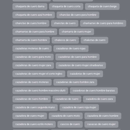
chaqueta de cuero dama
chaqueta de cuero corta
chaqueta de cuero beige
chaqueta de cuero azul hombre
chanclas de cuero para hombre
chanclas de cuero hombre
chanclas de cuero
chamarras de cuero para hombres
chamarras de cuero para hombre
chamarra de cuero mujer
chamarra de cuero hombre
chalecos de cuero
chaketas de cuero
cazadoras moteras de cuero
cazadoras de cuero rojas
cazadoras de cuero para moto
cazadoras de cuero para hombre
cazadoras de cuero mujer zara
cazadoras de cuero mujer stradivarius
cazadoras de cuero mujer el corte ingles
cazadoras de cuero mujer
cazadoras de cuero moteras
cazadoras de cuero hombre zara
cazadoras de cuero hombre massimo dutti
cazadoras de cuero hombre baratas
cazadoras de cuero hombre
cazadoras de cuero
cazadora de cuero zara
cazadora de cuero segunda mano
cazadora de cuero roja mujer
cazadora de cuero mujer
cazadora de cuero moto
cazadora de cuero hombre
cazadora de cuero estilo motero
cascos de cuero
casacas de cuero mujer