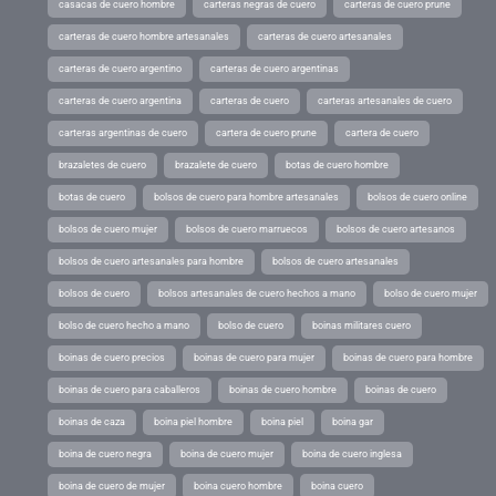
casacas de cuero hombre
carteras negras de cuero
carteras de cuero prune
carteras de cuero hombre artesanales
carteras de cuero artesanales
carteras de cuero argentino
carteras de cuero argentinas
carteras de cuero argentina
carteras de cuero
carteras artesanales de cuero
carteras argentinas de cuero
cartera de cuero prune
cartera de cuero
brazaletes de cuero
brazalete de cuero
botas de cuero hombre
botas de cuero
bolsos de cuero para hombre artesanales
bolsos de cuero online
bolsos de cuero mujer
bolsos de cuero marruecos
bolsos de cuero artesanos
bolsos de cuero artesanales para hombre
bolsos de cuero artesanales
bolsos de cuero
bolsos artesanales de cuero hechos a mano
bolso de cuero mujer
bolso de cuero hecho a mano
bolso de cuero
boinas militares cuero
boinas de cuero precios
boinas de cuero para mujer
boinas de cuero para hombre
boinas de cuero para caballeros
boinas de cuero hombre
boinas de cuero
boinas de caza
boina piel hombre
boina piel
boina gar
boina de cuero negra
boina de cuero mujer
boina de cuero inglesa
boina de cuero de mujer
boina cuero hombre
boina cuero