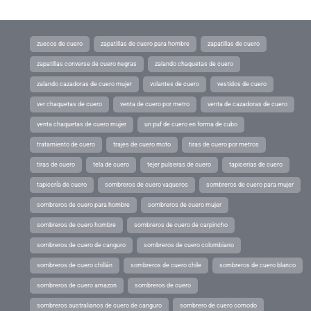
zuecos de cuero
zapatillas de cuero para hombre
zapatillas de cuero
zapatillas converse de cuero negras
zalando chaquetas de cuero
zalando cazadoras de cuero mujer
volantes de cuero
vestidos de cuero
ver chaquetas de cuero
venta de cuero por metro
venta de cazadoras de cuero
venta chaquetas de cuero mujer
un puf de cuero en forma de cubo
tratamiento de cuero
trajes de cuero moto
tiras de cuero por metros
tiras de cuero
tela de cuero
tejer pulseras de cuero
tapicerias de cuero
tapicería de cuero
sombreros de cuero vaqueros
sombreros de cuero para mujer
sombreros de cuero para hombre
sombreros de cuero mujer
sombreros de cuero hombre
sombreros de cuero de carpincho
sombreros de cuero de canguro
sombreros de cuero colombiano
sombreros de cuero chillán
sombreros de cuero chile
sombreros de cuero blanco
sombreros de cuero amazon
sombreros de cuero
sombreros australianos de cuero de canguro
sombrero de cuero comodo