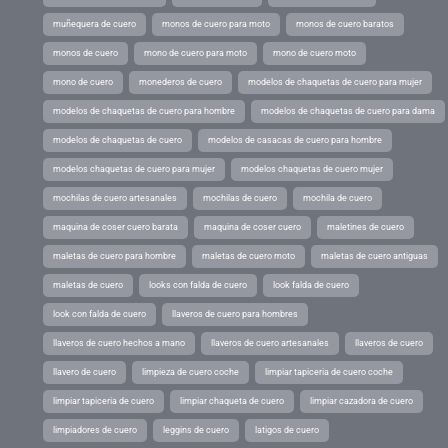
muñequera de cuero
monos de cuero para moto
monos de cuero baratos
monos de cuero
mono de cuero para moto
mono de cuero moto
mono de cuero
monederos de cuero
modelos de chaquetas de cuero para mujer
modelos de chaquetas de cuero para hombre
modelos de chaquetas de cuero para dama
modelos de chaquetas de cuero
modelos de casacas de cuero para hombre
modelos chaquetas de cuero para mujer
modelos chaquetas de cuero mujer
mochilas de cuero artesanales
mochilas de cuero
mochila de cuero
maquina de coser cuero barata
maquina de coser cuero
maletines de cuero
maletas de cuero para hombre
maletas de cuero moto
maletas de cuero antiguas
maletas de cuero
looks con falda de cuero
look falda de cuero
look con falda de cuero
llaveros de cuero para hombres
llaveros de cuero hechos a mano
llaveros de cuero artesanales
llaveros de cuero
llavero de cuero
limpieza de cuero coche
limpiar tapiceria de cuero coche
limpiar tapiceria de cuero
limpiar chaqueta de cuero
limpiar cazadora de cuero
limpiadores de cuero
leggins de cuero
latigos de cuero