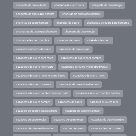
chaqueta de cuero dama
chaqueta de cuero corta
chaqueta de cuero beige
chaqueta de cuero azul hombre
chanclas de cuero para hombre
chanclas de cuero hombre
chanclas de cuero
chamarras de cuero para hombres
chamarras de cuero para hombre
chamarra de cuero mujer
chamarra de cuero hombre
chalecos de cuero
chaketas de cuero
cazadoras moteras de cuero
cazadoras de cuero rojas
cazadoras de cuero para moto
cazadoras de cuero para hombre
cazadoras de cuero mujer zara
cazadoras de cuero mujer stradivarius
cazadoras de cuero mujer el corte ingles
cazadoras de cuero mujer
cazadoras de cuero moteras
cazadoras de cuero hombre zara
cazadoras de cuero hombre massimo dutti
cazadoras de cuero hombre baratas
cazadoras de cuero hombre
cazadoras de cuero
cazadora de cuero zara
cazadora de cuero segunda mano
cazadora de cuero roja mujer
cazadora de cuero mujer
cazadora de cuero moto
cazadora de cuero hombre
cazadora de cuero estilo motero
cascos de cuero
casacas de cuero mujer