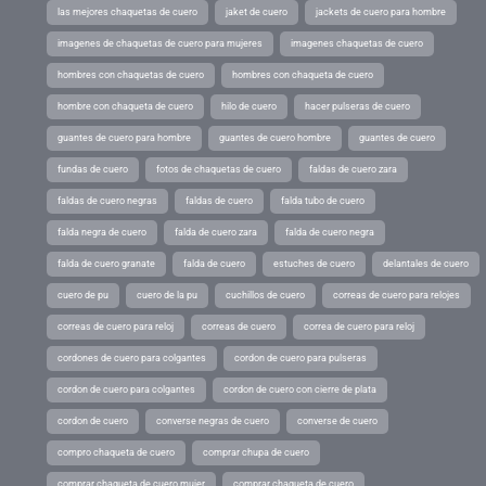
las mejores chaquetas de cuero
jaket de cuero
jackets de cuero para hombre
imagenes de chaquetas de cuero para mujeres
imagenes chaquetas de cuero
hombres con chaquetas de cuero
hombres con chaqueta de cuero
hombre con chaqueta de cuero
hilo de cuero
hacer pulseras de cuero
guantes de cuero para hombre
guantes de cuero hombre
guantes de cuero
fundas de cuero
fotos de chaquetas de cuero
faldas de cuero zara
faldas de cuero negras
faldas de cuero
falda tubo de cuero
falda negra de cuero
falda de cuero zara
falda de cuero negra
falda de cuero granate
falda de cuero
estuches de cuero
delantales de cuero
cuero de pu
cuero de la pu
cuchillos de cuero
correas de cuero para relojes
correas de cuero para reloj
correas de cuero
correa de cuero para reloj
cordones de cuero para colgantes
cordon de cuero para pulseras
cordon de cuero para colgantes
cordon de cuero con cierre de plata
cordon de cuero
converse negras de cuero
converse de cuero
compro chaqueta de cuero
comprar chupa de cuero
comprar chaqueta de cuero mujer
comprar chaqueta de cuero