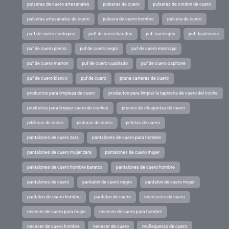
pulseras de cuero artesanales
pulseras de cuero
pulseras de cordon de cuero
pulseras artesanales de cuero
pulsera de cuero hombre
pulsera de cuero
puff de cuero ecologico
puff de cuero baratos
puff cuero gris
puff baul cuero
puf de cuero precio
puf de cuero negro
puf de cuero marroqui
puf de cuero marron
puf de cuero cuadrado
puf de cuero capitone
puf de cuero blanco
puf de cuero
prune carteras de cuero
productos para limpieza de cuero
productos para limpiar la tapiceria de cuero del coche
productos para limpiar cuero de coches
precios de chaquetas de cuero
pitilleras de cuero
pinturas de cuero
pelotas de cuero
pantalones de cuero zara
pantalones de cuero para hombre
pantalones de cuero mujer zara
pantalones de cuero mujer
pantalones de cuero hombre baratos
pantalones de cuero hombre
pantalones de cuero
pantalon de cuero negro
pantalon de cuero mujer
pantalon de cuero hombre
pantalon de cuero
neceseres de cuero
neceser de cuero para mujer
neceser de cuero para hombre
neceser de cuero hombre
neceser de cuero
muñequeras de cuero