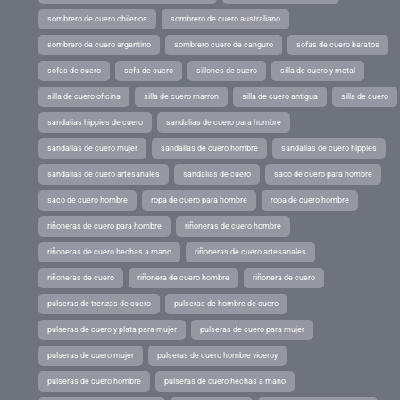
sombrero de cuero chilenos
sombrero de cuero australiano
sombrero de cuero argentino
sombrero cuero de canguro
sofas de cuero baratos
sofas de cuero
sofa de cuero
sillones de cuero
silla de cuero y metal
silla de cuero oficina
silla de cuero marron
silla de cuero antigua
silla de cuero
sandalias hippies de cuero
sandalias de cuero para hombre
sandalias de cuero mujer
sandalias de cuero hombre
sandalias de cuero hippies
sandalias de cuero artesanales
sandalias de cuero
saco de cuero para hombre
saco de cuero hombre
ropa de cuero para hombre
ropa de cuero hombre
riñoneras de cuero para hombre
riñoneras de cuero hombre
riñoneras de cuero hechas a mano
riñoneras de cuero artesanales
riñoneras de cuero
riñonera de cuero hombre
riñonera de cuero
pulseras de trenzas de cuero
pulseras de hombre de cuero
pulseras de cuero y plata para mujer
pulseras de cuero para mujer
pulseras de cuero mujer
pulseras de cuero hombre viceroy
pulseras de cuero hombre
pulseras de cuero hechas a mano