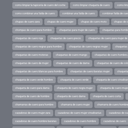
como limpiar la tapiceria de cuero del coche
como limpiar chaqueta de cuero
como limp
como combinar una falda de cuero
combinar una falda de cuero
combinar falda de cue
chupas de cuero zara
chupas de cuero mujer
chupas de cuero moto
chupas de 
chompas de cuero para hombre
chaquetas para mujer de cuero
chaquetas para hombr
chaquetas de cuero roja
chaquetas de cuero precio
chaquetas de cuero para mujer d
chaquetas de cuero negras para hombre
chaquetas de cuero negras mujer
chaquetas 
chaquetas de cuero moteras
chaquetas de cuero mango
chaquetas de cuero hombre 
chaquetas de cuero de mujer
chaquetas de cuero de dama
chaquetas de cuero de col
chaquetas de cuero blancas para hombre
chaquetas de cuero baratas mujer
chaqueta
chaqueta de cuero verde hombre
chaqueta de cuero verde
chaqueta de cuero stradivar
chaqueta de cuero para dama
chaqueta de cuero negra mujer
chaqueta de cuero mujer
chaqueta de cuero de hombre
chaqueta de cuero dama
chaqueta de cuero corta
chamarras de cuero para hombre
chamarra de cuero mujer
chamarra de cuero hombr
cazadoras de cuero mujer zara
cazadoras de cuero mujer stradivarius
cazadoras de cue
cazadoras de cuero hombre baratas
cazadoras de cuero hombre
cazadoras de cuero