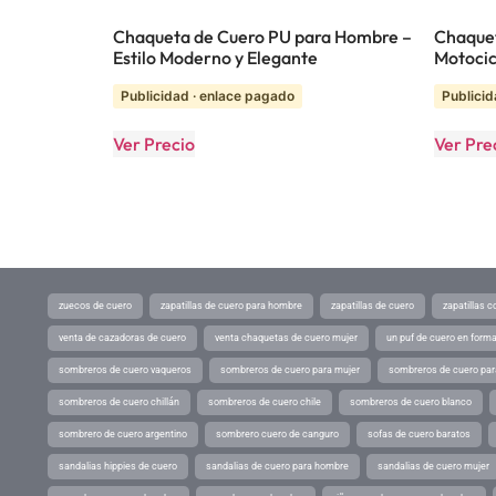
Chaqueta de Cuero PU para Hombre –
Chaquet
Estilo Moderno y Elegante
Motocic
Publicidad · enlace pagado
Publicid
Ver Precio
Ver Pre
zuecos de cuero
zapatillas de cuero para hombre
zapatillas de cuero
zapatillas 
venta de cazadoras de cuero
venta chaquetas de cuero mujer
un puf de cuero en form
sombreros de cuero vaqueros
sombreros de cuero para mujer
sombreros de cuero pa
sombreros de cuero chillán
sombreros de cuero chile
sombreros de cuero blanco
sombrero de cuero argentino
sombrero cuero de canguro
sofas de cuero baratos
sandalias hippies de cuero
sandalias de cuero para hombre
sandalias de cuero mujer