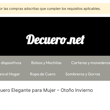
r las compras adscritas que cumplen los requisitos aplicables.
Decuero.net
 dispositivos
Bolsos y Mochilas
Carteras y monedero
ra el Hogar
Ropa de Cuero
Sombreros y Gorras
uero Elegante para Mujer – Otoño Invierno