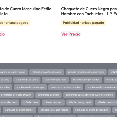
a de Cuero Masculina Estilo
Chaqueta de Cuero Negra par
leta
Hombre con Tachuelas – LP-
ad · enlace pagado
Publicidad · enlace pagado
cio
Ver Precio
converse de cuero negras
zalando chaquetas de cuero
zalando cazadoras de cuero mujer
volan
a de cubo
tratamiento de cuero
trajes de cuero moto
tiras de cuero por metros
tiras de c
ra hombre
sombreros de cuero mujer
sombreros de cuero hombre
sombreros de cuero de car
sombreros de cuero amazon
sombreros de cuero
sombreros australianos de cuero de canguro
sofas de cuero
sofa de cuero
sillones de cuero
silla de cuero y metal
silla de cuero ofic
sandalias de cuero hombre
sandalias de cuero hippies
sandalias de cuero artesanales
s