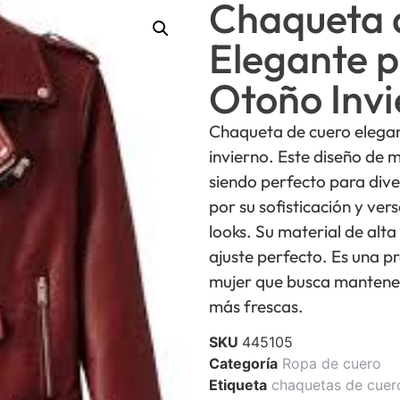
Chaqueta 
Elegante p
Otoño Invi
Chaqueta de cuero elegan
invierno. Este diseño de
siendo perfecto para div
por su sofisticación y ver
looks. Su material de alta
ajuste perfecto. Es una p
mujer que busca mantene
más frescas.
SKU
445105
Categoría
Ropa de cuero
Etiqueta
chaquetas de cuer