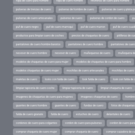
ropa de cuero para hombre
ropa de cuero hombre
riñoneras de cuero para hombre
pulseras de trenzas de cuero
pulseras de hombre de cuero
pulseras de cuero y plata p
pulseras de cuero artesanales
pulseras de cuero
pulseras de cordon de cuero
pu
puf de cuero negro
puf de cuero marroqui
puf de cuero marron
puf de cuero cuad
productos para limpiar cuero de coches
precios de chaquetas de cuero
pitilleras de cu
pantalones de cuero hombre baratos
pantalones de cuero hombre
pantalones de cuer
neceser de cuero hombre
neceser de cuero
muñequeras de cuero
muñequera de
modelos de chaquetas de cuero para mujer
modelos de chaquetas de cuero para hombre
modelos chaquetas de cuero mujer
mochilas de cuero artesanales
mochilas de cuero
maletas de cuero
looks con falda de cuero
look falda de cuero
look con falda de 
limpiar tapiceria de cuero coche
limpiar tapiceria de cuero
limpiar chaqueta de cuero
imagenes de chaquetas de cuero para mujeres
imagenes chaquetas de cuero
hombres
guantes de cuero hombre
guantes de cuero
fundas de cuero
fotos de chaquetas
falda de cuero granate
falda de cuero
estuches de cuero
delantales de cuero
cordones de cuero para colgantes
cordon de cuero para pulseras
cordon de cuero par
comprar chaqueta de cuero mujer
comprar chaqueta de cuero
comprar cazadora de c