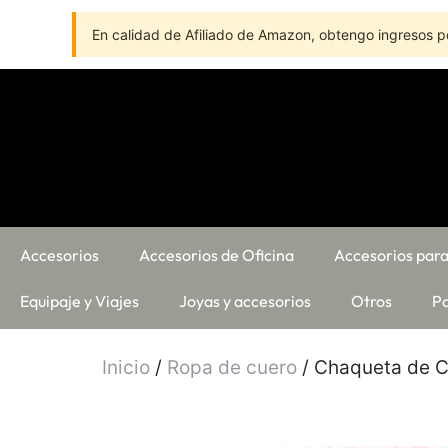
En calidad de Afiliado de Amazon, obtengo ingresos po
Accesorios
Accesorios de Oficina
Accesorios para
Equipaje y Viajes
Joyas y accesorios
Otros
Pa
Inicio
/
Ropa de cuero
/ Chaqueta de C