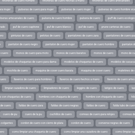
riñoneras de cuero hombre
riñoneras de cuero hechas a mano
riñoneras de cuero artesanales
ara mujer
pulseras de cuero para mujer
pulseras de cuero mujer
pulseras de cuero hombre vic
lseras artesanales de cuero
pulsera de cuero hombre
pulsera de cuero
puff de cuero ecologic
rado
puf de cuero capitone
puf de cuero blanco
puf de cuero
prune carteras de cuero
ero
pinturas de cuero
pelotas de cuero
pantalones de cuero zara
pantalones de cuero p
o
pantalon de cuero negro
pantalon de cuero mujer
pantalon de cuero hombre
pantalon d
 cuero
monos de cuero para moto
monos de cuero baratos
monos de cuero
mono de cu
modelos de chaquetas de cuero para dama
modelos de chaquetas de cuero
modelos de casaca
mochila de cuero
maquina de coser cuero barata
maquina de coser cuero
maletines de 
cuero
llaveros de cuero para hombres
llaveros de cuero hechos a mano
llaveros de cuero arte
limpiar cazadora de cuero
limpiadores de cuero
leggins de cuero
latigos de cuero
la
 con chaquetas de cuero
hombres con chaqueta de cuero
hombre con chaqueta de cuero
hil
 de cuero
faldas de cuero zara
faldas de cuero negras
faldas de cuero
falda tubo de cuer
cuero de pu
cuero de la pu
cuchillos de cuero
correas de cuero para relojes
correas de
a colgantes
cordon de cuero con cierre de plata
cordon de cuero
converse negras de cuero
uero
como limpiar una chaqueta de cuero
como limpiar una cazadora de cuero
como limpiar ta