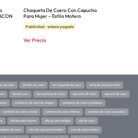
a
Chaqueta De Cuero Con Capucha
FACON
Para Mujer – Estilo Motero
Publicidad · enlace pagado
Ver Precio
tes de cuero
vestidos de cuero
ver chaquetas de cuero
venta de cuero por metro
uero
tela de cuero
tejer pulseras de cuero
tapicerias de cuero
tapicería de cuero
pincho
sombreros de cuero de canguro
sombreros de cuero colombiano
sombrero de cuero comodo
sombrero de cuero chilenos
sombrero de cuero australiano
ina
silla de cuero marron
silla de cuero antigua
silla de cuero
andalias de cuero
saco de cuero para hombre
saco de cuero hombre