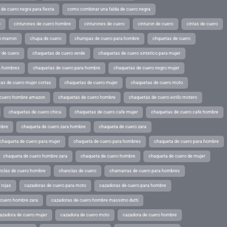
de cuero negra para fiesta
como combinar una falda de cuero negra
o
cinturones de cuero hombre
cinturones de cuero
cinturon de cuero
cintas de cuero
o marron
chupa de cuero
chumpas de cuero para hombre
chquetas de cuero
 de cuero
chaquetas de cuero verde
chaquetas de cuero sintetico para mujer
a hombres
chaquetas de cuero para hombre
chaquetas de cuero negro mujer
as de cuero mujer cortas
chaquetas de cuero mujer
chaquetas de cuero moto
 cuero hombre amazon
chaquetas de cuero hombre
chaquetas de cuero estilo motero
chaquetas de cuero chica
chaquetas de cuero cafe mujer
chaquetas de cuero cafe hombre
mbre
chaqueta de cuero zara hombre
chaqueta de cuero zara
chaqueta de cuero para mujer
chaqueta de cuero para hombres
chaqueta de cuero para hombre
chaqueta de cuero hombre zara
chaqueta de cuero hombre
chaqueta de cuero de mujer
nclas de cuero hombre
chanclas de cuero
chamarras de cuero para hombres
 rojas
cazadoras de cuero para moto
cazadoras de cuero para hombre
 cuero hombre zara
cazadoras de cuero hombre massimo dutti
azadora de cuero mujer
cazadora de cuero moto
cazadora de cuero hombre