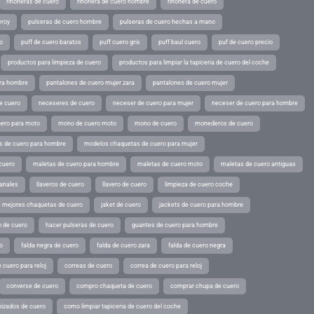
riñoneras de cuero
riñonera de cuero hombre
riñonera de cuero
eroy
pulseras de cuero hombre
pulseras de cuero hechas a mano
o
puff de cuero baratos
puff cuero gris
puff baul cuero
puf de cuero precio
productos para limpieza de cuero
productos para limpiar la tapiceria de cuero del coche
ara hombre
pantalones de cuero mujer zara
pantalones de cuero mujer
e cuero
neceseres de cuero
neceser de cuero para mujer
neceser de cuero para hombre
ero para moto
mono de cuero moto
mono de cuero
monederos de cuero
s de cuero para hombre
modelos chaquetas de cuero para mujer
cuero
maletas de cuero para hombre
maletas de cuero moto
maletas de cuero antiguas
sanales
llaveros de cuero
llavero de cuero
limpieza de cuero coche
s mejores chaquetas de cuero
jaket de cuero
jackets de cuero para hombre
o de cuero
hacer pulseras de cuero
guantes de cuero para hombre
o
falda negra de cuero
falda de cuero zara
falda de cuero negra
 cuero para reloj
correas de cuero
correa de cuero para reloj
converse de cuero
compro chaqueta de cuero
comprar chupa de cuero
pizados de cuero
como limpiar tapiceria de cuero del coche