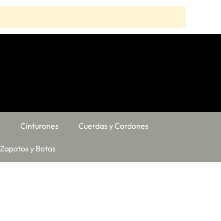
s
Cinturones
Cuerdas y Cordones
Zapatos y Botas