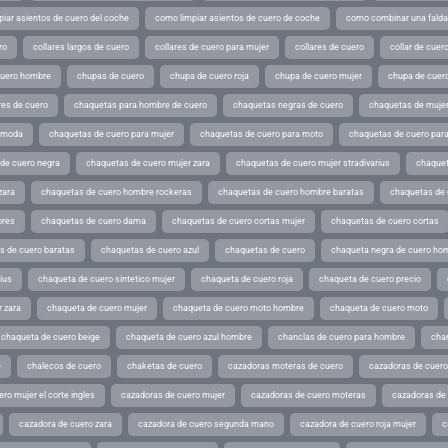
iar asientos de cuero del coche
como limpiar asientos de cuero de coche
como combinar una falda 
ro
collares largos de cuero
collares de cuero para mujer
collares de cuero
collar de cuer
cuero hombre
chupas de cuero
chupa de cuero roja
chupa de cuero mujer
chupa de cuer
es de cuero
chaquetas para hombre de cuero
chaquetas negras de cuero
chaquetas de mujer
e moda
chaquetas de cuero para mujer
chaquetas de cuero para moto
chaquetas de cuero par
de cuero negra
chaquetas de cuero mujer zara
chaquetas de cuero mujer stradivarius
chaquet
zara
chaquetas de cuero hombre rockeras
chaquetas de cuero hombre baratas
chaquetas de
ores
chaquetas de cuero dama
chaquetas de cuero cortas mujer
chaquetas de cuero cortas
s de cuero baratas
chaquetas de cuero azul
chaquetas de cuero
chaqueta negra de cuero ho
ius
chaqueta de cuero sintetico mujer
chaqueta de cuero roja
chaqueta de cuero precio
 zara
chaqueta de cuero mujer
chaqueta de cuero moto hombre
chaqueta de cuero moto
chaqueta de cuero beige
chaqueta de cuero azul hombre
chanclas de cuero para hombre
cha
e
chalecos de cuero
chaketas de cuero
cazadoras moteras de cuero
cazadoras de cuero
ro mujer el corte ingles
cazadoras de cuero mujer
cazadoras de cuero moteras
cazadoras de
cazadora de cuero zara
cazadora de cuero segunda mano
cazadora de cuero roja mujer
c