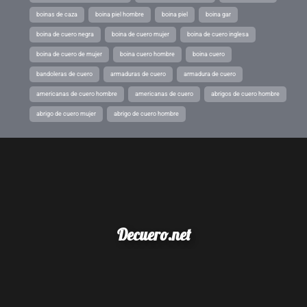
boinas de caza
boina piel hombre
boina piel
boina gar
boina de cuero negra
boina de cuero mujer
boina de cuero inglesa
boina de cuero de mujer
boina cuero hombre
boina cuero
bandoleras de cuero
armaduras de cuero
armadura de cuero
americanas de cuero hombre
americanas de cuero
abrigos de cuero hombre
abrigo de cuero mujer
abrigo de cuero hombre
Decuero.net