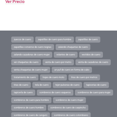
Ver Precio
zuecos de cuero
zapatillas de cuero para hombre
zapatillas de cuero
zapatillas converse de cuero negras
zalando chaquetas de cuero
zalando cazadoras de cuero mujer
volantes de cuero
vestidos de cuero
ver chaquetas de cuero
venta de cuero por metro
venta de cazadoras de cuero
venta chaquetas de cuero mujer
un puf de cuero en forma de cubo
tratamiento de cuero
trajes de cuero moto
tiras de cuero por metros
tiras de cuero
tela de cuero
tejer pulseras de cuero
tapicerias de cuero
tapicería de cuero
sombreros de cuero vaqueros
sombreros de cuero para mujer
sombreros de cuero para hombre
sombreros de cuero mujer
sombreros de cuero hombre
sombreros de cuero de carpincho
sombreros de cuero de canguro
sombreros de cuero colombiano