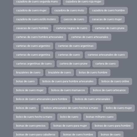
cazadora de cuero segunda mano
cazadora de cuero roja mujer
cazadora de cuero mujer
cazadora de cuero moto
cazadora de cuero hombre
cazadora de cuero estilo motero
cascos de cuero
casacas de cuero mujer
casacas de cuero hombre
carteras negras de cuero
carteras de cuero prune
carteras de cuero hombre artesanales
carteras de cuero artesanales
carteras de cuero argentino
carteras de cuero argentinas
carteras de cuero argentina
carteras de cuero
carteras artesanales de cuero
carteras argentinas de cuero
cartera de cuero prune
cartera de cuero
brazaletes de cuero
brazalete de cuero
botas de cuero hombre
botas de cuero
bolsos de cuero para hombre artesanales
bolsos de cuero online
bolsos de cuero mujer
bolsos de cuero marruecos
bolsos de cuero artesanos
bolsos de cuero artesanales para hombre
bolsos de cuero artesanales
bolsos de cuero
bolsos artesanales de cuero hechos a mano
bolso de cuero mujer
bolso de cuero hecho a mano
bolso de cuero
boinas militares cuero
boinas de cuero precios
boinas de cuero para mujer
boinas de cuero para hombre
boinas de cuero para caballeros
boinas de cuero hombre
boinas de cuero