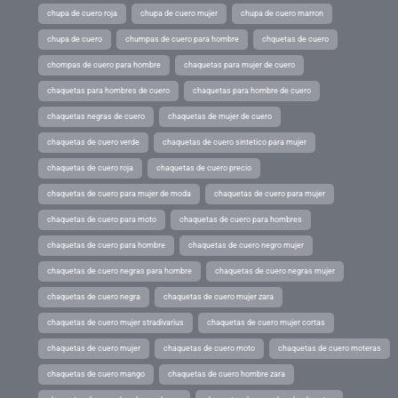
chupa de cuero roja
chupa de cuero mujer
chupa de cuero marron
chupa de cuero
chumpas de cuero para hombre
chquetas de cuero
chompas de cuero para hombre
chaquetas para mujer de cuero
chaquetas para hombres de cuero
chaquetas para hombre de cuero
chaquetas negras de cuero
chaquetas de mujer de cuero
chaquetas de cuero verde
chaquetas de cuero sintetico para mujer
chaquetas de cuero roja
chaquetas de cuero precio
chaquetas de cuero para mujer de moda
chaquetas de cuero para mujer
chaquetas de cuero para moto
chaquetas de cuero para hombres
chaquetas de cuero para hombre
chaquetas de cuero negro mujer
chaquetas de cuero negras para hombre
chaquetas de cuero negras mujer
chaquetas de cuero negra
chaquetas de cuero mujer zara
chaquetas de cuero mujer stradivarius
chaquetas de cuero mujer cortas
chaquetas de cuero mujer
chaquetas de cuero moto
chaquetas de cuero moteras
chaquetas de cuero mango
chaquetas de cuero hombre zara