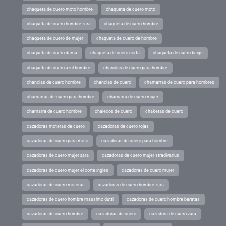
chaqueta de cuero moto hombre
chaqueta de cuero moto
chaqueta de cuero hombre zara
chaqueta de cuero hombre
chaqueta de cuero de mujer
chaqueta de cuero de hombre
chaqueta de cuero dama
chaqueta de cuero corta
chaqueta de cuero beige
chaqueta de cuero azul hombre
chanclas de cuero para hombre
chanclas de cuero hombre
chanclas de cuero
chamarras de cuero para hombres
chamarras de cuero para hombre
chamarra de cuero mujer
chamarra de cuero hombre
chalecos de cuero
chaketas de cuero
cazadoras moteras de cuero
cazadoras de cuero rojas
cazadoras de cuero para moto
cazadoras de cuero para hombre
cazadoras de cuero mujer zara
cazadoras de cuero mujer stradivarius
cazadoras de cuero mujer el corte ingles
cazadoras de cuero mujer
cazadoras de cuero moteras
cazadoras de cuero hombre zara
cazadoras de cuero hombre massimo dutti
cazadoras de cuero hombre baratas
cazadoras de cuero hombre
cazadoras de cuero
cazadora de cuero zara