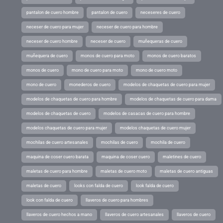
pantalon de cuero hombre
pantalon de cuero
neceseres de cuero
neceser de cuero para mujer
neceser de cuero para hombre
neceser de cuero hombre
neceser de cuero
muñequeras de cuero
muñequera de cuero
monos de cuero para moto
monos de cuero baratos
monos de cuero
mono de cuero para moto
mono de cuero moto
mono de cuero
monederos de cuero
modelos de chaquetas de cuero para mujer
modelos de chaquetas de cuero para hombre
modelos de chaquetas de cuero para dama
modelos de chaquetas de cuero
modelos de casacas de cuero para hombre
modelos chaquetas de cuero para mujer
modelos chaquetas de cuero mujer
mochilas de cuero artesanales
mochilas de cuero
mochila de cuero
maquina de coser cuero barata
maquina de coser cuero
maletines de cuero
maletas de cuero para hombre
maletas de cuero moto
maletas de cuero antiguas
maletas de cuero
looks con falda de cuero
look falda de cuero
look con falda de cuero
llaveros de cuero para hombres
llaveros de cuero hechos a mano
llaveros de cuero artesanales
llaveros de cuero