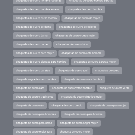
chaquetas de cuero hombre rockeras
chaquetas de cuero hombre baratas
chaquetas de cuero hombre amazon
chaquetas de cuero hombre
chaquetas de cuero estilo motero
chaquetas de cuero de mujer
chaquetas de cuero de dama
chaquetas de cuero de colores
chaquetas de cuero dama
chaquetas de cuero cortas mujer
chaquetas de cuero cortas
chaquetas de cuero chica
chaquetas de cuero cafe mujer
chaquetas de cuero cafe hombre
chaquetas de cuero blancas para hombre
chaquetas de cuero baratas mujer
chaquetas de cuero baratas
chaquetas de cuero azul
chaquetas de cuero
chaqueta negra de cuero hombre
chaqueta de cuero zara hombre
chaqueta de cuero zara
chaqueta de cuero verde hombre
chaqueta de cuero verde
chaqueta de cuero stradivarius
chaqueta de cuero sintetico mujer
chaqueta de cuero roja
chaqueta de cuero precio
chaqueta de cuero para mujer
chaqueta de cuero para hombres
chaqueta de cuero para hombre
chaqueta de cuero para dama
chaqueta de cuero negra mujer
chaqueta de cuero mujer zara
chaqueta de cuero mujer