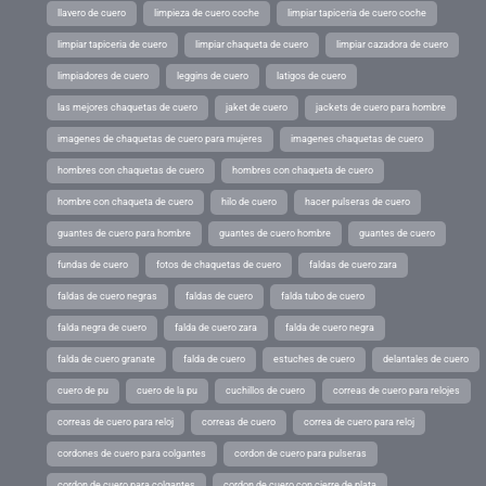
llavero de cuero
limpieza de cuero coche
limpiar tapiceria de cuero coche
limpiar tapiceria de cuero
limpiar chaqueta de cuero
limpiar cazadora de cuero
limpiadores de cuero
leggins de cuero
latigos de cuero
las mejores chaquetas de cuero
jaket de cuero
jackets de cuero para hombre
imagenes de chaquetas de cuero para mujeres
imagenes chaquetas de cuero
hombres con chaquetas de cuero
hombres con chaqueta de cuero
hombre con chaqueta de cuero
hilo de cuero
hacer pulseras de cuero
guantes de cuero para hombre
guantes de cuero hombre
guantes de cuero
fundas de cuero
fotos de chaquetas de cuero
faldas de cuero zara
faldas de cuero negras
faldas de cuero
falda tubo de cuero
falda negra de cuero
falda de cuero zara
falda de cuero negra
falda de cuero granate
falda de cuero
estuches de cuero
delantales de cuero
cuero de pu
cuero de la pu
cuchillos de cuero
correas de cuero para relojes
correas de cuero para reloj
correas de cuero
correa de cuero para reloj
cordones de cuero para colgantes
cordon de cuero para pulseras
cordon de cuero para colgantes
cordon de cuero con cierre de plata