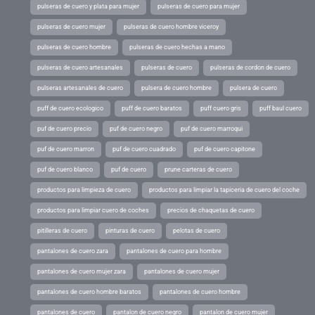
pulseras de cuero y plata para mujer
pulseras de cuero para mujer
pulseras de cuero mujer
pulseras de cuero hombre viceroy
pulseras de cuero hombre
pulseras de cuero hechas a mano
pulseras de cuero artesanales
pulseras de cuero
pulseras de cordon de cuero
pulseras artesanales de cuero
pulsera de cuero hombre
pulsera de cuero
puff de cuero ecologico
puff de cuero baratos
puff cuero gris
puff baul cuero
puf de cuero precio
puf de cuero negro
puf de cuero marroqui
puf de cuero marron
puf de cuero cuadrado
puf de cuero capitone
puf de cuero blanco
puf de cuero
prune carteras de cuero
productos para limpieza de cuero
productos para limpiar la tapiceria de cuero del coche
productos para limpiar cuero de coches
precios de chaquetas de cuero
pitilleras de cuero
pinturas de cuero
pelotas de cuero
pantalones de cuero zara
pantalones de cuero para hombre
pantalones de cuero mujer zara
pantalones de cuero mujer
pantalones de cuero hombre baratos
pantalones de cuero hombre
pantalones de cuero
pantalon de cuero negro
pantalon de cuero mujer