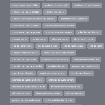
sombreros de cuero chillán
sombreros de cuero chile
sombreros de cuero blanco
sombreros de cuero amazon
sombreros de cuero
sombreros australianos de cuero de canguro
sombrero de cuero comodo
sombrero de cuero chilenos
sombrero de cuero australiano
sombrero de cuero argentino
sombrero cuero de canguro
sofas de cuero baratos
sofas de cuero
sofa de cuero
sillones de cuero
silla de cuero y metal
silla de cuero oficina
silla de cuero marron
silla de cuero antigua
silla de cuero
sandalias hippies de cuero
sandalias de cuero para hombre
sandalias de cuero mujer
sandalias de cuero hombre
sandalias de cuero hippies
sandalias de cuero artesanales
sandalias de cuero
saco de cuero para hombre
saco de cuero hombre
ropa de cuero para hombre
ropa de cuero hombre
riñoneras de cuero para hombre
riñoneras de cuero hombre
riñoneras de cuero hechas a mano
riñoneras de cuero artesanales
riñoneras de cuero
riñonera de cuero hombre
riñonera de cuero
pulseras de trenzas de cuero
pulseras de hombre de cuero