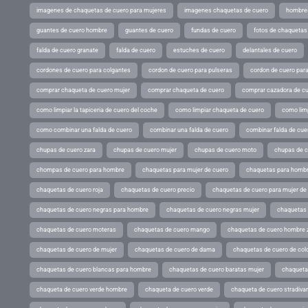
imagenes de chaquetas de cuero para mujeres
imagenes chaquetas de cuero
hombres
guantes de cuero hombre
guantes de cuero
fundas de cuero
fotos de chaquetas
falda de cuero granate
falda de cuero
estuches de cuero
delantales de cuero
cordones de cuero para colgantes
cordon de cuero para pulseras
cordon de cuero par
comprar chaqueta de cuero mujer
comprar chaqueta de cuero
comprar cazadora de c
como limpiar la tapiceria de cuero del coche
como limpiar chaqueta de cuero
como limp
como combinar una falda de cuero
combinar una falda de cuero
combinar falda de cue
chupas de cuero zara
chupas de cuero mujer
chupas de cuero moto
chupas de 
chompas de cuero para hombre
chaquetas para mujer de cuero
chaquetas para hombr
chaquetas de cuero roja
chaquetas de cuero precio
chaquetas de cuero para mujer d
chaquetas de cuero negras para hombre
chaquetas de cuero negras mujer
chaquetas 
chaquetas de cuero moteras
chaquetas de cuero mango
chaquetas de cuero hombre 
chaquetas de cuero de mujer
chaquetas de cuero de dama
chaquetas de cuero de col
chaquetas de cuero blancas para hombre
chaquetas de cuero baratas mujer
chaqueta
chaqueta de cuero verde hombre
chaqueta de cuero verde
chaqueta de cuero stradivar