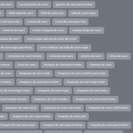
o de cuero
hacer pulseras de cuero
guantes de cuero para hombre
o
falda negra de cuero
falda de cuero zara
falda de cuero negra
 cuero para reloj
correas de cuero
correa de cuero para reloj
converse de cuero
compro chaqueta de cuero
comprar chupa de cuero
pizados de cuero
como limpiar tapiceria de cuero del coche
de cuero negra para fiesta
como combinar una falda de cuero negra
o
cinturones de cuero hombre
cinturones de cuero
cinturon de cuero
cintas de cuero
o marron
chupa de cuero
chumpas de cuero para hombre
chquetas de cuero
 de cuero
chaquetas de cuero verde
chaquetas de cuero sintetico para mujer
a hombres
chaquetas de cuero para hombre
chaquetas de cuero negro mujer
as de cuero mujer cortas
chaquetas de cuero mujer
chaquetas de cuero moto
 cuero hombre amazon
chaquetas de cuero hombre
chaquetas de cuero estilo motero
chaquetas de cuero chica
chaquetas de cuero cafe mujer
chaquetas de cuero cafe hombre
mbre
chaqueta de cuero zara hombre
chaqueta de cuero zara
chaqueta de cuero para mujer
chaqueta de cuero para hombres
chaqueta de cuero para hombre