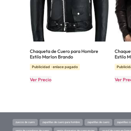
Chaqueta de Cuero para Hombre
Chaquet
Estilo Marlon Brando
Estilo 
Publicidad · enlace pagado
Publicid
Ver Precio
Ver Pre
zuecos de cuero
zapatillas de cuero para hombre
zapatillas de cuero
zapatillas 
venta de cazadoras de cuero
venta chaquetas de cuero mujer
un puf de cuero en form