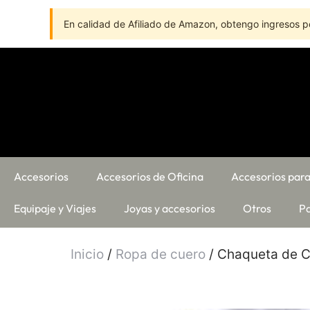
En calidad de Afiliado de Amazon, obtengo ingresos po
Accesorios
Accesorios de Oficina
Accesorios para
Equipaje y Viajes
Joyas y accesorios
Otros
Pa
Inicio
/
Ropa de cuero
/ Chaqueta de C