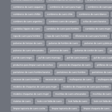
sombreros de cuero vaqueros
sombreros de cuero para mujer
sombreros de cuero pa
sombreros de cuero chillán
sombreros de cuero chile
sombreros de cuero blanco
sombrero de cuero argentino
sombrero cuero de canguro
sofas de cuero baratos
sandalias hippies de cuero
sandalias de cuero para hombre
sandalias de cuero mujer
ropa de cuero para hombre
ropa de cuero hombre
riñoneras de cuero para hombre
pulseras de trenzas de cuero
pulseras de hombre de cuero
pulseras de cuero y plata p
pulseras de cuero artesanales
pulseras de cuero
pulseras de cordon de cuero
pu
puf de cuero negro
puf de cuero marroqui
puf de cuero marron
puf de cuero cuad
productos para limpiar cuero de coches
precios de chaquetas de cuero
pitilleras de cu
pantalones de cuero hombre baratos
pantalones de cuero hombre
pantalones de cuer
neceser de cuero hombre
neceser de cuero
muñequeras de cuero
muñequera de
modelos de chaquetas de cuero para mujer
modelos de chaquetas de cuero para hombre
modelos chaquetas de cuero mujer
mochilas de cuero artesanales
mochilas de cuero
maletas de cuero
looks con falda de cuero
look falda de cuero
look con falda de 
limpiar tapiceria de cuero coche
limpiar tapiceria de cuero
limpiar chaqueta de cuero