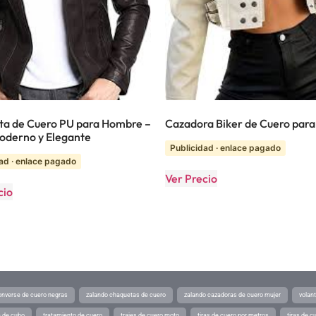
a de Cuero PU para Hombre –
Cazadora Biker de Cuero para
Moderno y Elegante
Publicidad · enlace pagado
ad · enlace pagado
Ver Precio
cio
converse de cuero negras
zalando chaquetas de cuero
zalando cazadoras de cuero mujer
volan
a de cubo
tratamiento de cuero
trajes de cuero moto
tiras de cuero por metros
tiras de c