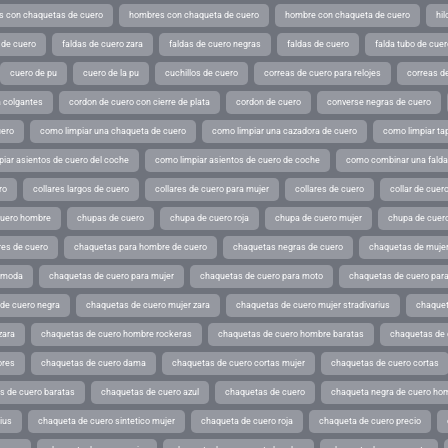
 con chaquetas de cuero
hombres con chaqueta de cuero
hombre con chaqueta de cuero
hil
 de cuero
faldas de cuero zara
faldas de cuero negras
faldas de cuero
falda tubo de cuer
cuero de pu
cuero de la pu
cuchillos de cuero
correas de cuero para relojes
correas de
a colgantes
cordon de cuero con cierre de plata
cordon de cuero
converse negras de cuero
uero
como limpiar una chaqueta de cuero
como limpiar una cazadora de cuero
como limpiar ta
iar asientos de cuero del coche
como limpiar asientos de cuero de coche
como combinar una falda 
ro
collares largos de cuero
collares de cuero para mujer
collares de cuero
collar de cuer
cuero hombre
chupas de cuero
chupa de cuero roja
chupa de cuero mujer
chupa de cuer
es de cuero
chaquetas para hombre de cuero
chaquetas negras de cuero
chaquetas de mujer
e moda
chaquetas de cuero para mujer
chaquetas de cuero para moto
chaquetas de cuero par
de cuero negra
chaquetas de cuero mujer zara
chaquetas de cuero mujer stradivarius
chaquet
zara
chaquetas de cuero hombre rockeras
chaquetas de cuero hombre baratas
chaquetas de
ores
chaquetas de cuero dama
chaquetas de cuero cortas mujer
chaquetas de cuero cortas
s de cuero baratas
chaquetas de cuero azul
chaquetas de cuero
chaqueta negra de cuero ho
ius
chaqueta de cuero sintetico mujer
chaqueta de cuero roja
chaqueta de cuero precio