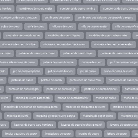
ra hombre
sombreros de cuero mujer
sombreros de cuero hombre
sombreros de cuero de car
sombreros de cuero amazon
sombreros de cuero
sombreros australianos de cuero de canguro
sofas de cuero
sofa de cuero
sillones de cuero
silla de cuero y metal
silla de cuero ofic
sandalias de cuero hombre
sandalias de cuero hippies
sandalias de cuero artesanales
s
riñoneras de cuero hombre
riñoneras de cuero hechas a mano
riñoneras de cuero artesanales
ara mujer
pulseras de cuero para mujer
pulseras de cuero mujer
pulseras de cuero hombre vic
lseras artesanales de cuero
pulsera de cuero hombre
pulsera de cuero
puff de cuero ecologic
rado
puf de cuero capitone
puf de cuero blanco
puf de cuero
prune carteras de cuero
ero
pinturas de cuero
pelotas de cuero
pantalones de cuero zara
pantalones de cuero p
o
pantalon de cuero negro
pantalon de cuero mujer
pantalon de cuero hombre
pantalon d
 cuero
monos de cuero para moto
monos de cuero baratos
monos de cuero
mono de cu
modelos de chaquetas de cuero para dama
modelos de chaquetas de cuero
modelos de casaca
mochila de cuero
maquina de coser cuero barata
maquina de coser cuero
maletines de 
cuero
llaveros de cuero para hombres
llaveros de cuero hechos a mano
llaveros de cuero arte
limpiar cazadora de cuero
limpiadores de cuero
leggins de cuero
latigos de cuero
la