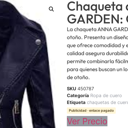
Chaqueta 
GARDEN: O
La chaqueta ANNA GARDEN
otoño. Presenta un diseño
que ofrece comodidad y es
calidad asegura durabilid
permite combinarla fácilm
para quienes buscan un l
de otoño.
SKU
450787
Categoría
Ropa de cuero
Etiqueta
chaquetas de cuer
Publicidad · enlace pagado
Ver Precio