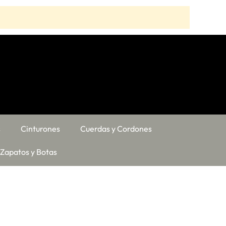
s
Cinturones
Cuerdas y Cordones
Zapatos y Botas