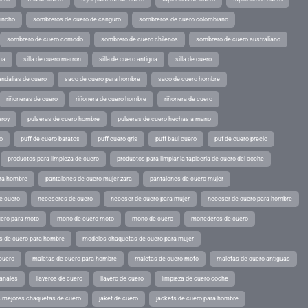
pincho
sombreros de cuero de canguro
sombreros de cuero colombiano
sombrero de cuero comodo
sombrero de cuero chilenos
sombrero de cuero australiano
ina
silla de cuero marron
silla de cuero antigua
silla de cuero
andalias de cuero
saco de cuero para hombre
saco de cuero hombre
riñoneras de cuero
riñonera de cuero hombre
riñonera de cuero
eroy
pulseras de cuero hombre
pulseras de cuero hechas a mano
o
puff de cuero baratos
puff cuero gris
puff baul cuero
puf de cuero precio
productos para limpieza de cuero
productos para limpiar la tapiceria de cuero del coche
ara hombre
pantalones de cuero mujer zara
pantalones de cuero mujer
e cuero
neceseres de cuero
neceser de cuero para mujer
neceser de cuero para hombre
ero para moto
mono de cuero moto
mono de cuero
monederos de cuero
s de cuero para hombre
modelos chaquetas de cuero para mujer
cuero
maletas de cuero para hombre
maletas de cuero moto
maletas de cuero antiguas
sanales
llaveros de cuero
llavero de cuero
limpieza de cuero coche
s mejores chaquetas de cuero
jaket de cuero
jackets de cuero para hombre