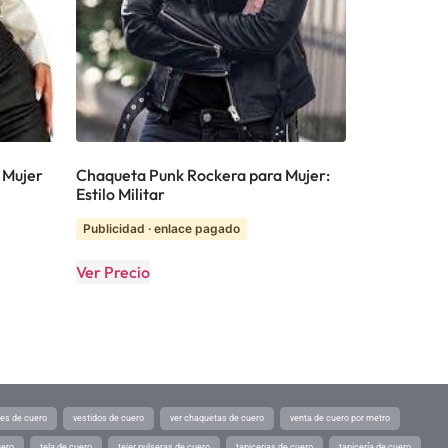
 Mujer
Chaqueta Punk Rockera para Mujer:
Estilo Militar
Publicidad · enlace pagado
Ver Precio
tes de cuero
vestidos de cuero
ver chaquetas de cuero
venta de cuero por metro
uero
tela de cuero
tejer pulseras de cuero
tapicerias de cuero
tapicería de cuero