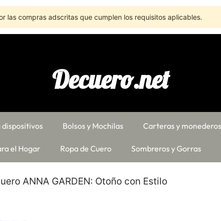
r las compras adscritas que cumplen los requisitos aplicables.
Decuero.net
 dispositivos
Bolsos y Mochilas
Carteras y monedero
ra el Hogar
Ropa de Cuero
Sombreros y Gorras
uero ANNA GARDEN: Otoño con Estilo