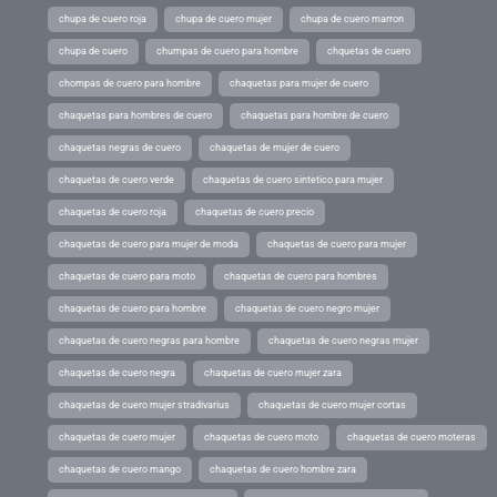
chupa de cuero roja
chupa de cuero mujer
chupa de cuero marron
chupa de cuero
chumpas de cuero para hombre
chquetas de cuero
chompas de cuero para hombre
chaquetas para mujer de cuero
chaquetas para hombres de cuero
chaquetas para hombre de cuero
chaquetas negras de cuero
chaquetas de mujer de cuero
chaquetas de cuero verde
chaquetas de cuero sintetico para mujer
chaquetas de cuero roja
chaquetas de cuero precio
chaquetas de cuero para mujer de moda
chaquetas de cuero para mujer
chaquetas de cuero para moto
chaquetas de cuero para hombres
chaquetas de cuero para hombre
chaquetas de cuero negro mujer
chaquetas de cuero negras para hombre
chaquetas de cuero negras mujer
chaquetas de cuero negra
chaquetas de cuero mujer zara
chaquetas de cuero mujer stradivarius
chaquetas de cuero mujer cortas
chaquetas de cuero mujer
chaquetas de cuero moto
chaquetas de cuero moteras
chaquetas de cuero mango
chaquetas de cuero hombre zara