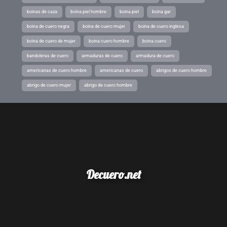
boinas de caza
boina piel hombre
boina piel
boina gar
boina de cuero negra
boina de cuero mujer
boina de cuero inglesa
boina de cuero de mujer
boina cuero hombre
boina cuero
bandoleras de cuero
armaduras de cuero
armadura de cuero
americanas de cuero hombre
americanas de cuero
abrigos de cuero hombre
abrigo de cuero mujer
abrigo de cuero hombre
Decuero.net