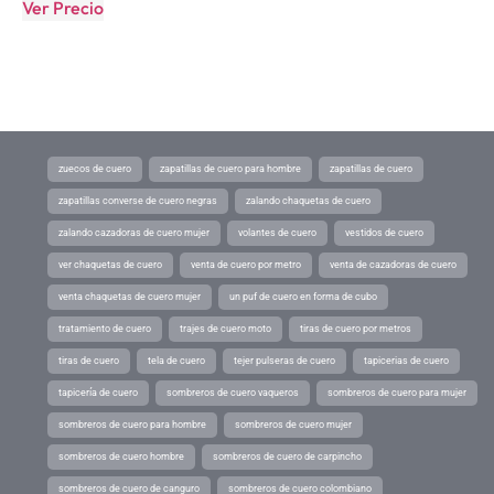
Ver Precio
zuecos de cuero
zapatillas de cuero para hombre
zapatillas de cuero
zapatillas converse de cuero negras
zalando chaquetas de cuero
zalando cazadoras de cuero mujer
volantes de cuero
vestidos de cuero
ver chaquetas de cuero
venta de cuero por metro
venta de cazadoras de cuero
venta chaquetas de cuero mujer
un puf de cuero en forma de cubo
tratamiento de cuero
trajes de cuero moto
tiras de cuero por metros
tiras de cuero
tela de cuero
tejer pulseras de cuero
tapicerias de cuero
tapicería de cuero
sombreros de cuero vaqueros
sombreros de cuero para mujer
sombreros de cuero para hombre
sombreros de cuero mujer
sombreros de cuero hombre
sombreros de cuero de carpincho
sombreros de cuero de canguro
sombreros de cuero colombiano