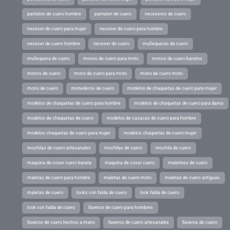
pantalon de cuero hombre
pantalon de cuero
neceseres de cuero
neceser de cuero para mujer
neceser de cuero para hombre
neceser de cuero hombre
neceser de cuero
muñequeras de cuero
muñequera de cuero
monos de cuero para moto
monos de cuero baratos
monos de cuero
mono de cuero para moto
mono de cuero moto
mono de cuero
monederos de cuero
modelos de chaquetas de cuero para mujer
modelos de chaquetas de cuero para hombre
modelos de chaquetas de cuero para dama
modelos de chaquetas de cuero
modelos de casacas de cuero para hombre
modelos chaquetas de cuero para mujer
modelos chaquetas de cuero mujer
mochilas de cuero artesanales
mochilas de cuero
mochila de cuero
maquina de coser cuero barata
maquina de coser cuero
maletines de cuero
maletas de cuero para hombre
maletas de cuero moto
maletas de cuero antiguas
maletas de cuero
looks con falda de cuero
look falda de cuero
look con falda de cuero
llaveros de cuero para hombres
llaveros de cuero hechos a mano
llaveros de cuero artesanales
llaveros de cuero