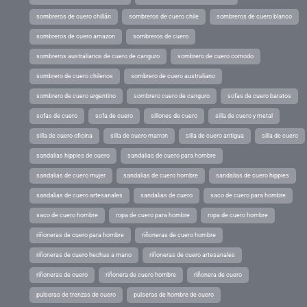
sombreros de cuero chillán
sombreros de cuero chile
sombreros de cuero blanco
sombreros de cuero amazon
sombreros de cuero
sombreros australianos de cuero de canguro
sombrero de cuero comodo
sombrero de cuero chilenos
sombrero de cuero australiano
sombrero de cuero argentino
sombrero cuero de canguro
sofas de cuero baratos
sofas de cuero
sofa de cuero
sillones de cuero
silla de cuero y metal
silla de cuero oficina
silla de cuero marron
silla de cuero antigua
silla de cuero
sandalias hippies de cuero
sandalias de cuero para hombre
sandalias de cuero mujer
sandalias de cuero hombre
sandalias de cuero hippies
sandalias de cuero artesanales
sandalias de cuero
saco de cuero para hombre
saco de cuero hombre
ropa de cuero para hombre
ropa de cuero hombre
riñoneras de cuero para hombre
riñoneras de cuero hombre
riñoneras de cuero hechas a mano
riñoneras de cuero artesanales
riñoneras de cuero
riñonera de cuero hombre
riñonera de cuero
pulseras de trenzas de cuero
pulseras de hombre de cuero