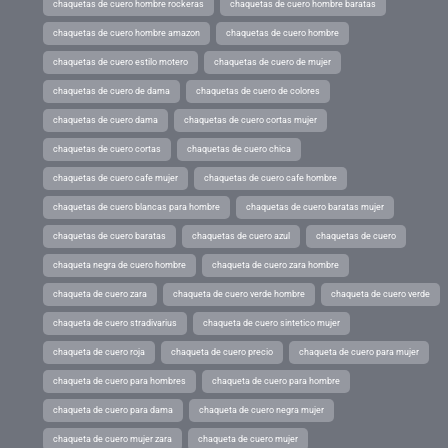
chaquetas de cuero hombre rockeras
chaquetas de cuero hombre baratas
chaquetas de cuero hombre amazon
chaquetas de cuero hombre
chaquetas de cuero estilo motero
chaquetas de cuero de mujer
chaquetas de cuero de dama
chaquetas de cuero de colores
chaquetas de cuero dama
chaquetas de cuero cortas mujer
chaquetas de cuero cortas
chaquetas de cuero chica
chaquetas de cuero cafe mujer
chaquetas de cuero cafe hombre
chaquetas de cuero blancas para hombre
chaquetas de cuero baratas mujer
chaquetas de cuero baratas
chaquetas de cuero azul
chaquetas de cuero
chaqueta negra de cuero hombre
chaqueta de cuero zara hombre
chaqueta de cuero zara
chaqueta de cuero verde hombre
chaqueta de cuero verde
chaqueta de cuero stradivarius
chaqueta de cuero sintetico mujer
chaqueta de cuero roja
chaqueta de cuero precio
chaqueta de cuero para mujer
chaqueta de cuero para hombres
chaqueta de cuero para hombre
chaqueta de cuero para dama
chaqueta de cuero negra mujer
chaqueta de cuero mujer zara
chaqueta de cuero mujer