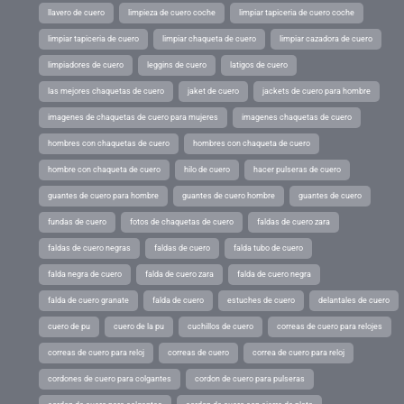
llavero de cuero
limpieza de cuero coche
limpiar tapiceria de cuero coche
limpiar tapiceria de cuero
limpiar chaqueta de cuero
limpiar cazadora de cuero
limpiadores de cuero
leggins de cuero
latigos de cuero
las mejores chaquetas de cuero
jaket de cuero
jackets de cuero para hombre
imagenes de chaquetas de cuero para mujeres
imagenes chaquetas de cuero
hombres con chaquetas de cuero
hombres con chaqueta de cuero
hombre con chaqueta de cuero
hilo de cuero
hacer pulseras de cuero
guantes de cuero para hombre
guantes de cuero hombre
guantes de cuero
fundas de cuero
fotos de chaquetas de cuero
faldas de cuero zara
faldas de cuero negras
faldas de cuero
falda tubo de cuero
falda negra de cuero
falda de cuero zara
falda de cuero negra
falda de cuero granate
falda de cuero
estuches de cuero
delantales de cuero
cuero de pu
cuero de la pu
cuchillos de cuero
correas de cuero para relojes
correas de cuero para reloj
correas de cuero
correa de cuero para reloj
cordones de cuero para colgantes
cordon de cuero para pulseras