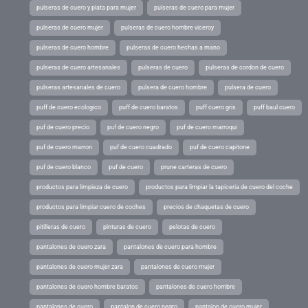
pulseras de cuero y plata para mujer
pulseras de cuero para mujer
pulseras de cuero mujer
pulseras de cuero hombre viceroy
pulseras de cuero hombre
pulseras de cuero hechas a mano
pulseras de cuero artesanales
pulseras de cuero
pulseras de cordon de cuero
pulseras artesanales de cuero
pulsera de cuero hombre
pulsera de cuero
puff de cuero ecologico
puff de cuero baratos
puff cuero gris
puff baul cuero
puf de cuero precio
puf de cuero negro
puf de cuero marroqui
puf de cuero marron
puf de cuero cuadrado
puf de cuero capitone
puf de cuero blanco
puf de cuero
prune carteras de cuero
productos para limpieza de cuero
productos para limpiar la tapiceria de cuero del coche
productos para limpiar cuero de coches
precios de chaquetas de cuero
pitilleras de cuero
pinturas de cuero
pelotas de cuero
pantalones de cuero zara
pantalones de cuero para hombre
pantalones de cuero mujer zara
pantalones de cuero mujer
pantalones de cuero hombre baratos
pantalones de cuero hombre
pantalones de cuero
pantalon de cuero negro
pantalon de cuero mujer