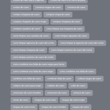
cordon de cuero para colgantes
cordon de cuero con cierre de plata
cordon de cuero
converse negras de cuero
converse de cuero
compro chaqueta de cuero
comprar chupa de cuero
comprar chaqueta de cuero mujer
comprar chaqueta de cuero
comprar cazadora de cuero
como limpiar una chaqueta de cuero
como limpiar una cazadora de cuero
como limpiar tapizados de cuero
como limpiar tapiceria de cuero del coche
como limpiar la tapiceria de cuero del coche
como limpiar chaqueta de cuero
como limpiar asientos de cuero del coche
como limpiar asientos de cuero de coche
como combinar una falda de cuero negra para fiesta
como combinar una falda de cuero negra
como combinar una falda de cuero
combinar una falda de cuero
combinar falda de cuero
collares largos de cuero
collares de cuero para mujer
collares de cuero
collar de cuero
cinturones de cuero hombre
cinturones de cuero
cinturon de cuero
cintas de cuero
chupas de cuero zara
chupas de cuero mujer
chupas de cuero moto
chupas de cuero hombre
chupas de cuero