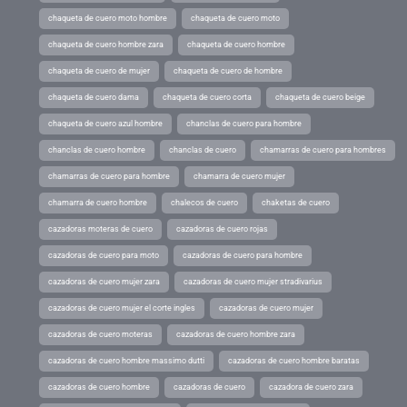
chaqueta de cuero moto hombre
chaqueta de cuero moto
chaqueta de cuero hombre zara
chaqueta de cuero hombre
chaqueta de cuero de mujer
chaqueta de cuero de hombre
chaqueta de cuero dama
chaqueta de cuero corta
chaqueta de cuero beige
chaqueta de cuero azul hombre
chanclas de cuero para hombre
chanclas de cuero hombre
chanclas de cuero
chamarras de cuero para hombres
chamarras de cuero para hombre
chamarra de cuero mujer
chamarra de cuero hombre
chalecos de cuero
chaketas de cuero
cazadoras moteras de cuero
cazadoras de cuero rojas
cazadoras de cuero para moto
cazadoras de cuero para hombre
cazadoras de cuero mujer zara
cazadoras de cuero mujer stradivarius
cazadoras de cuero mujer el corte ingles
cazadoras de cuero mujer
cazadoras de cuero moteras
cazadoras de cuero hombre zara
cazadoras de cuero hombre massimo dutti
cazadoras de cuero hombre baratas
cazadoras de cuero hombre
cazadoras de cuero
cazadora de cuero zara