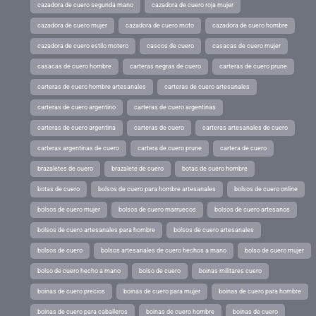
cazadora de cuero segunda mano
cazadora de cuero roja mujer
cazadora de cuero mujer
cazadora de cuero moto
cazadora de cuero hombre
cazadora de cuero estilo motero
cascos de cuero
casacas de cuero mujer
casacas de cuero hombre
carteras negras de cuero
carteras de cuero prune
carteras de cuero hombre artesanales
carteras de cuero artesanales
carteras de cuero argentino
carteras de cuero argentinas
carteras de cuero argentina
carteras de cuero
carteras artesanales de cuero
carteras argentinas de cuero
cartera de cuero prune
cartera de cuero
brazaletes de cuero
brazalete de cuero
botas de cuero hombre
botas de cuero
bolsos de cuero para hombre artesanales
bolsos de cuero online
bolsos de cuero mujer
bolsos de cuero marruecos
bolsos de cuero artesanos
bolsos de cuero artesanales para hombre
bolsos de cuero artesanales
bolsos de cuero
bolsos artesanales de cuero hechos a mano
bolso de cuero mujer
bolso de cuero hecho a mano
bolso de cuero
boinas militares cuero
boinas de cuero precios
boinas de cuero para mujer
boinas de cuero para hombre
boinas de cuero para caballeros
boinas de cuero hombre
boinas de cuero