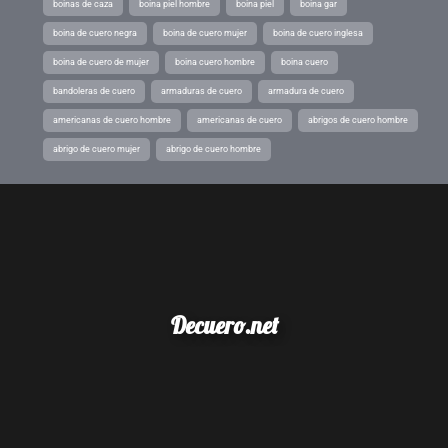
boinas de caza
boina piel hombre
boina piel
boina gar
boina de cuero negra
boina de cuero mujer
boina de cuero inglesa
boina de cuero de mujer
boina cuero hombre
boina cuero
bandoleras de cuero
armaduras de cuero
armadura de cuero
americanas de cuero hombre
americanas de cuero
abrigos de cuero hombre
abrigo de cuero mujer
abrigo de cuero hombre
Decuero.net