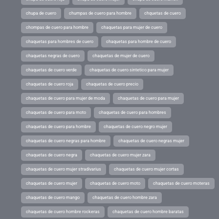
chupa de cuero
chumpas de cuero para hombre
chquetas de cuero
chompas de cuero para hombre
chaquetas para mujer de cuero
chaquetas para hombres de cuero
chaquetas para hombre de cuero
chaquetas negras de cuero
chaquetas de mujer de cuero
chaquetas de cuero verde
chaquetas de cuero sintetico para mujer
chaquetas de cuero roja
chaquetas de cuero precio
chaquetas de cuero para mujer de moda
chaquetas de cuero para mujer
chaquetas de cuero para moto
chaquetas de cuero para hombres
chaquetas de cuero para hombre
chaquetas de cuero negro mujer
chaquetas de cuero negras para hombre
chaquetas de cuero negras mujer
chaquetas de cuero negra
chaquetas de cuero mujer zara
chaquetas de cuero mujer stradivarius
chaquetas de cuero mujer cortas
chaquetas de cuero mujer
chaquetas de cuero moto
chaquetas de cuero moteras
chaquetas de cuero mango
chaquetas de cuero hombre zara
chaquetas de cuero hombre rockeras
chaquetas de cuero hombre baratas