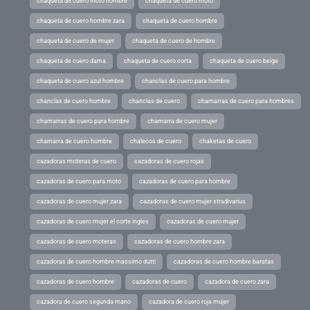
chaqueta de cuero moto hombre
chaqueta de cuero moto
chaqueta de cuero hombre zara
chaqueta de cuero hombre
chaqueta de cuero de mujer
chaqueta de cuero de hombre
chaqueta de cuero dama
chaqueta de cuero corta
chaqueta de cuero beige
chaqueta de cuero azul hombre
chanclas de cuero para hombre
chanclas de cuero hombre
chanclas de cuero
chamarras de cuero para hombres
chamarras de cuero para hombre
chamarra de cuero mujer
chamarra de cuero hombre
chalecos de cuero
chaketas de cuero
cazadoras moteras de cuero
cazadoras de cuero rojas
cazadoras de cuero para moto
cazadoras de cuero para hombre
cazadoras de cuero mujer zara
cazadoras de cuero mujer stradivarius
cazadoras de cuero mujer el corte ingles
cazadoras de cuero mujer
cazadoras de cuero moteras
cazadoras de cuero hombre zara
cazadoras de cuero hombre massimo dutti
cazadoras de cuero hombre baratas
cazadoras de cuero hombre
cazadoras de cuero
cazadora de cuero zara
cazadora de cuero segunda mano
cazadora de cuero roja mujer