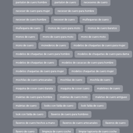
pantalon de cuero hombre
pantalon de cuero
neceseres de cuero
neceser de cuero para mujer
neceser de cuero para hombre
neceser de cuero hombre
neceser de cuero
muñequeras de cuero
muñequera de cuero
monos de cuero para moto
monos de cuero baratos
monos de cuero
mono de cuero para moto
mono de cuero moto
mono de cuero
monederos de cuero
modelos de chaquetas de cuero para mujer
modelos de chaquetas de cuero para hombre
modelos de chaquetas de cuero para dama
modelos de chaquetas de cuero
modelos de casacas de cuero para hombre
modelos chaquetas de cuero para mujer
modelos chaquetas de cuero mujer
mochilas de cuero artesanales
mochilas de cuero
mochila de cuero
maquina de coser cuero barata
maquina de coser cuero
maletines de cuero
maletas de cuero para hombre
maletas de cuero moto
maletas de cuero antiguas
maletas de cuero
looks con falda de cuero
look falda de cuero
look con falda de cuero
llaveros de cuero para hombres
llaveros de cuero hechos a mano
llaveros de cuero artesanales
llaveros de cuero
llavero de cuero
limpieza de cuero coche
limpiar tapiceria de cuero coche