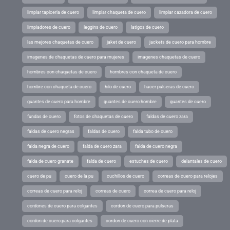
limpiar tapiceria de cuero
limpiar chaqueta de cuero
limpiar cazadora de cuero
limpiadores de cuero
leggins de cuero
latigos de cuero
las mejores chaquetas de cuero
jaket de cuero
jackets de cuero para hombre
imagenes de chaquetas de cuero para mujeres
imagenes chaquetas de cuero
hombres con chaquetas de cuero
hombres con chaqueta de cuero
hombre con chaqueta de cuero
hilo de cuero
hacer pulseras de cuero
guantes de cuero para hombre
guantes de cuero hombre
guantes de cuero
fundas de cuero
fotos de chaquetas de cuero
faldas de cuero zara
faldas de cuero negras
faldas de cuero
falda tubo de cuero
falda negra de cuero
falda de cuero zara
falda de cuero negra
falda de cuero granate
falda de cuero
estuches de cuero
delantales de cuero
cuero de pu
cuero de la pu
cuchillos de cuero
correas de cuero para relojes
correas de cuero para reloj
correas de cuero
correa de cuero para reloj
cordones de cuero para colgantes
cordon de cuero para pulseras
cordon de cuero para colgantes
cordon de cuero con cierre de plata