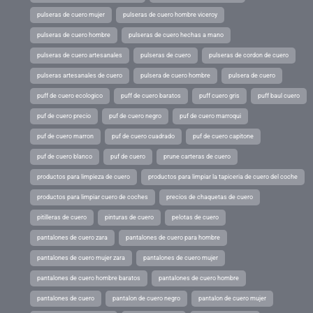
pulseras de cuero mujer
pulseras de cuero hombre viceroy
pulseras de cuero hombre
pulseras de cuero hechas a mano
pulseras de cuero artesanales
pulseras de cuero
pulseras de cordon de cuero
pulseras artesanales de cuero
pulsera de cuero hombre
pulsera de cuero
puff de cuero ecologico
puff de cuero baratos
puff cuero gris
puff baul cuero
puf de cuero precio
puf de cuero negro
puf de cuero marroqui
puf de cuero marron
puf de cuero cuadrado
puf de cuero capitone
puf de cuero blanco
puf de cuero
prune carteras de cuero
productos para limpieza de cuero
productos para limpiar la tapiceria de cuero del coche
productos para limpiar cuero de coches
precios de chaquetas de cuero
pitilleras de cuero
pinturas de cuero
pelotas de cuero
pantalones de cuero zara
pantalones de cuero para hombre
pantalones de cuero mujer zara
pantalones de cuero mujer
pantalones de cuero hombre baratos
pantalones de cuero hombre
pantalones de cuero
pantalon de cuero negro
pantalon de cuero mujer