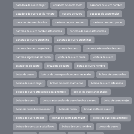
cazadora de cuero mujer
cazadora de cuero moto
cazadora de cuero hombre
cazadora de cuero estilo motero
cascos de cuero
casacas de cuero mujer
casacas de cuero hombre
carteras negras de cuero
carteras de cuero prune
carteras de cuero hombre artesanales
carteras de cuero artesanales
carteras de cuero argentino
carteras de cuero argentinas
carteras de cuero argentina
carteras de cuero
carteras artesanales de cuero
carteras argentinas de cuero
cartera de cuero prune
cartera de cuero
brazaletes de cuero
brazalete de cuero
botas de cuero hombre
botas de cuero
bolsos de cuero para hombre artesanales
bolsos de cuero online
bolsos de cuero mujer
bolsos de cuero marruecos
bolsos de cuero artesanos
bolsos de cuero artesanales para hombre
bolsos de cuero artesanales
bolsos de cuero
bolsos artesanales de cuero hechos a mano
bolso de cuero mujer
bolso de cuero hecho a mano
bolso de cuero
boinas militares cuero
boinas de cuero precios
boinas de cuero para mujer
boinas de cuero para hombre
boinas de cuero para caballeros
boinas de cuero hombre
boinas de cuero