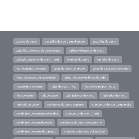
zuecos de cuero
zapatillas de cuero para hombre
zapatillas de cuero
zapatillas converse de cuero negras
zalando chaquetas de cuero
zalando cazadoras de cuero mujer
volantes de cuero
vestidos de cuero
ver chaquetas de cuero
venta de cuero por metro
venta de cazadoras de cuero
venta chaquetas de cuero mujer
un puf de cuero en forma de cubo
tratamiento de cuero
trajes de cuero moto
tiras de cuero por metros
tiras de cuero
tela de cuero
tejer pulseras de cuero
tapicerias de cuero
tapicería de cuero
sombreros de cuero vaqueros
sombreros de cuero para mujer
sombreros de cuero para hombre
sombreros de cuero mujer
sombreros de cuero hombre
sombreros de cuero de carpincho
sombreros de cuero de canguro
sombreros de cuero colombiano