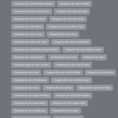
chaquetas de cuero hombre amazon
chaquetas de cuero hombre
chaquetas de cuero estilo motero
chaquetas de cuero de mujer
chaquetas de cuero de dama
chaquetas de cuero de colores
chaquetas de cuero dama
chaquetas de cuero cortas mujer
chaquetas de cuero cortas
chaquetas de cuero chica
chaquetas de cuero cafe mujer
chaquetas de cuero cafe hombre
chaquetas de cuero blancas para hombre
chaquetas de cuero baratas mujer
chaquetas de cuero baratas
chaquetas de cuero azul
chaquetas de cuero
chaqueta negra de cuero hombre
chaqueta de cuero zara hombre
chaqueta de cuero zara
chaqueta de cuero verde hombre
chaqueta de cuero verde
chaqueta de cuero stradivarius
chaqueta de cuero sintetico mujer
chaqueta de cuero roja
chaqueta de cuero precio
chaqueta de cuero para mujer
chaqueta de cuero para hombres
chaqueta de cuero para hombre
chaqueta de cuero para dama
chaqueta de cuero negra mujer
chaqueta de cuero mujer zara
chaqueta de cuero mujer