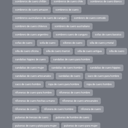
sombreros de cuero chillán
sombreros de cuero chile
sombreros de cuero blanco
sombreros de cuero amazon
sombreros de cuero
sombreros australianos de cuero de canguro
sombrero de cuero comodo
sombrero de cuero chilenos
sombrero de cuero australiano
sombrero de cuero argentino
sombrero cuero de canguro
sofas de cuero baratos
sofas de cuero
sofa de cuero
sillones de cuero
silla de cuero y metal
silla de cuero oficina
silla de cuero marron
silla de cuero antigua
silla de cuero
sandalias hippies de cuero
sandalias de cuero para hombre
sandalias de cuero mujer
sandalias de cuero hombre
sandalias de cuero hippies
sandalias de cuero artesanales
sandalias de cuero
saco de cuero para hombre
saco de cuero hombre
ropa de cuero para hombre
ropa de cuero hombre
riñoneras de cuero para hombre
riñoneras de cuero hombre
riñoneras de cuero hechas a mano
riñoneras de cuero artesanales
riñoneras de cuero
riñonera de cuero hombre
riñonera de cuero
pulseras de trenzas de cuero
pulseras de hombre de cuero
pulseras de cuero y plata para mujer
pulseras de cuero para mujer