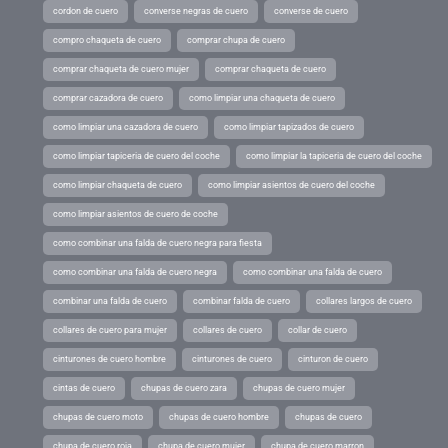
cordon de cuero
converse negras de cuero
converse de cuero
compro chaqueta de cuero
comprar chupa de cuero
comprar chaqueta de cuero mujer
comprar chaqueta de cuero
comprar cazadora de cuero
como limpiar una chaqueta de cuero
como limpiar una cazadora de cuero
como limpiar tapizados de cuero
como limpiar tapiceria de cuero del coche
como limpiar la tapiceria de cuero del coche
como limpiar chaqueta de cuero
como limpiar asientos de cuero del coche
como limpiar asientos de cuero de coche
como combinar una falda de cuero negra para fiesta
como combinar una falda de cuero negra
como combinar una falda de cuero
combinar una falda de cuero
combinar falda de cuero
collares largos de cuero
collares de cuero para mujer
collares de cuero
collar de cuero
cinturones de cuero hombre
cinturones de cuero
cinturon de cuero
cintas de cuero
chupas de cuero zara
chupas de cuero mujer
chupas de cuero moto
chupas de cuero hombre
chupas de cuero
chupa de cuero roja
chupa de cuero mujer
chupa de cuero marron