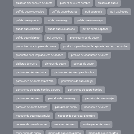
pulseras artesanales de cuero
pulsera de cuero hombre
pulsera de cuero
puff de cuero ecologico
puff de cuero baratos
puff cuero gris
puff baul cuero
puf de cuero precio
puf de cuero negro
puf de cuero marroqui
puf de cuero marron
puf de cuero cuadrado
puf de cuero capitone
puf de cuero blanco
puf de cuero
prune carteras de cuero
productos para limpieza de cuero
productos para limpiar la tapiceria de cuero del coche
productos para limpiar cuero de coches
precios de chaquetas de cuero
pitilleras de cuero
pinturas de cuero
pelotas de cuero
pantalones de cuero zara
pantalones de cuero para hombre
pantalones de cuero mujer zara
pantalones de cuero mujer
pantalones de cuero hombre baratos
pantalones de cuero hombre
pantalones de cuero
pantalon de cuero negro
pantalon de cuero mujer
pantalon de cuero hombre
pantalon de cuero
neceseres de cuero
neceser de cuero para mujer
neceser de cuero para hombre
neceser de cuero hombre
neceser de cuero
muñequeras de cuero
muñequera de cuero
monos de cuero para moto
monos de cuero baratos