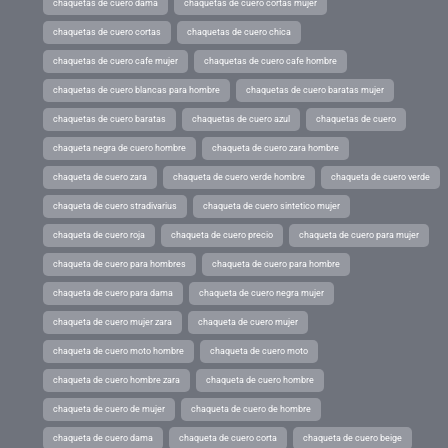
chaquetas de cuero dama
chaquetas de cuero cortas mujer
chaquetas de cuero cortas
chaquetas de cuero chica
chaquetas de cuero cafe mujer
chaquetas de cuero cafe hombre
chaquetas de cuero blancas para hombre
chaquetas de cuero baratas mujer
chaquetas de cuero baratas
chaquetas de cuero azul
chaquetas de cuero
chaqueta negra de cuero hombre
chaqueta de cuero zara hombre
chaqueta de cuero zara
chaqueta de cuero verde hombre
chaqueta de cuero verde
chaqueta de cuero stradivarius
chaqueta de cuero sintetico mujer
chaqueta de cuero roja
chaqueta de cuero precio
chaqueta de cuero para mujer
chaqueta de cuero para hombres
chaqueta de cuero para hombre
chaqueta de cuero para dama
chaqueta de cuero negra mujer
chaqueta de cuero mujer zara
chaqueta de cuero mujer
chaqueta de cuero moto hombre
chaqueta de cuero moto
chaqueta de cuero hombre zara
chaqueta de cuero hombre
chaqueta de cuero de mujer
chaqueta de cuero de hombre
chaqueta de cuero dama
chaqueta de cuero corta
chaqueta de cuero beige