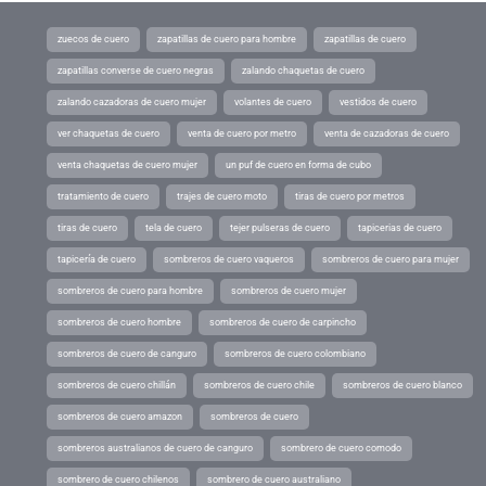
zuecos de cuero
zapatillas de cuero para hombre
zapatillas de cuero
zapatillas converse de cuero negras
zalando chaquetas de cuero
zalando cazadoras de cuero mujer
volantes de cuero
vestidos de cuero
ver chaquetas de cuero
venta de cuero por metro
venta de cazadoras de cuero
venta chaquetas de cuero mujer
un puf de cuero en forma de cubo
tratamiento de cuero
trajes de cuero moto
tiras de cuero por metros
tiras de cuero
tela de cuero
tejer pulseras de cuero
tapicerias de cuero
tapicería de cuero
sombreros de cuero vaqueros
sombreros de cuero para mujer
sombreros de cuero para hombre
sombreros de cuero mujer
sombreros de cuero hombre
sombreros de cuero de carpincho
sombreros de cuero de canguro
sombreros de cuero colombiano
sombreros de cuero chillán
sombreros de cuero chile
sombreros de cuero blanco
sombreros de cuero amazon
sombreros de cuero
sombreros australianos de cuero de canguro
sombrero de cuero comodo
sombrero de cuero chilenos
sombrero de cuero australiano