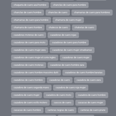
chaqueta de cuero azul hombre
chanclas de cuero para hombre
chanclas de cuero hombre
chanclas de cuero
chamarras de cuero para hombres
chamarras de cuero para hombre
chamarra de cuero mujer
chamarra de cuero hombre
chalecos de cuero
chaketas de cuero
cazadoras moteras de cuero
cazadoras de cuero rojas
cazadoras de cuero para moto
cazadoras de cuero para hombre
cazadoras de cuero mujer zara
cazadoras de cuero mujer stradivarius
cazadoras de cuero mujer el corte ingles
cazadoras de cuero mujer
cazadoras de cuero moteras
cazadoras de cuero hombre zara
cazadoras de cuero hombre massimo dutti
cazadoras de cuero hombre baratas
cazadoras de cuero hombre
cazadoras de cuero
cazadora de cuero zara
cazadora de cuero segunda mano
cazadora de cuero roja mujer
cazadora de cuero mujer
cazadora de cuero moto
cazadora de cuero hombre
cazadora de cuero estilo motero
cascos de cuero
casacas de cuero mujer
casacas de cuero hombre
carteras negras de cuero
carteras de cuero prune