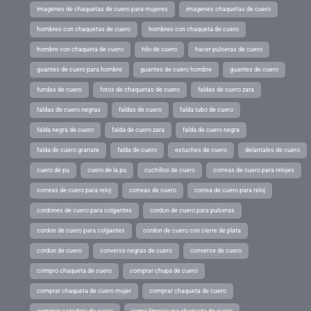
imagenes de chaquetas de cuero para mujeres
imagenes chaquetas de cuero
hombres con chaquetas de cuero
hombres con chaqueta de cuero
hombre con chaqueta de cuero
hilo de cuero
hacer pulseras de cuero
guantes de cuero para hombre
guantes de cuero hombre
guantes de cuero
fundas de cuero
fotos de chaquetas de cuero
faldas de cuero zara
faldas de cuero negras
faldas de cuero
falda tubo de cuero
falda negra de cuero
falda de cuero zara
falda de cuero negra
falda de cuero granate
falda de cuero
estuches de cuero
delantales de cuero
cuero de pu
cuero de la pu
cuchillos de cuero
correas de cuero para relojes
correas de cuero para reloj
correas de cuero
correa de cuero para reloj
cordones de cuero para colgantes
cordon de cuero para pulseras
cordon de cuero para colgantes
cordon de cuero con cierre de plata
cordon de cuero
converse negras de cuero
converse de cuero
compro chaqueta de cuero
comprar chupa de cuero
comprar chaqueta de cuero mujer
comprar chaqueta de cuero