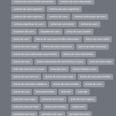
carteras de cuero hombre artesanales
carteras de cuero artesanales
carteras de cuero argentino
carteras de cuero argentinas
carteras de cuero argentina
carteras de cuero
carteras artesanales de cuero
carteras argentinas de cuero
cartera de cuero prune
cartera de cuero
brazaletes de cuero
brazalete de cuero
botas de cuero hombre
botas de cuero
bolsos de cuero para hombre artesanales
bolsos de cuero online
bolsos de cuero mujer
bolsos de cuero marruecos
bolsos de cuero artesanos
bolsos de cuero artesanales para hombre
bolsos de cuero artesanales
bolsos de cuero
bolsos artesanales de cuero hechos a mano
bolso de cuero mujer
bolso de cuero hecho a mano
bolso de cuero
boinas militares cuero
boinas de cuero precios
boinas de cuero para mujer
boinas de cuero para hombre
boinas de cuero para caballeros
boinas de cuero hombre
boinas de cuero
boinas de caza
boina piel hombre
boina piel
boina gar
boina de cuero negra
boina de cuero mujer
boina de cuero inglesa
boina de cuero de mujer
boina cuero hombre
boina cuero
bandoleras de cuero
armaduras de cuero
armadura de cuero