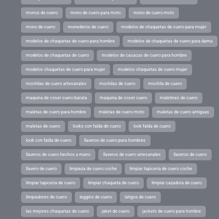
monos de cuero
mono de cuero para moto
mono de cuero moto
mono de cuero
monederos de cuero
modelos de chaquetas de cuero para mujer
modelos de chaquetas de cuero para hombre
modelos de chaquetas de cuero para dama
modelos de chaquetas de cuero
modelos de casacas de cuero para hombre
modelos chaquetas de cuero para mujer
modelos chaquetas de cuero mujer
mochilas de cuero artesanales
mochilas de cuero
mochila de cuero
maquina de coser cuero barata
maquina de coser cuero
maletines de cuero
maletas de cuero para hombre
maletas de cuero moto
maletas de cuero antiguas
maletas de cuero
looks con falda de cuero
look falda de cuero
look con falda de cuero
llaveros de cuero para hombres
llaveros de cuero hechos a mano
llaveros de cuero artesanales
llaveros de cuero
llavero de cuero
limpieza de cuero coche
limpiar tapiceria de cuero coche
limpiar tapiceria de cuero
limpiar chaqueta de cuero
limpiar cazadora de cuero
limpiadores de cuero
leggins de cuero
latigos de cuero
las mejores chaquetas de cuero
jaket de cuero
jackets de cuero para hombre