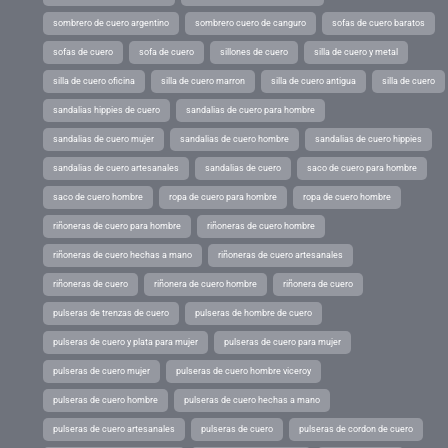
sombrero de cuero argentino
sombrero cuero de canguro
sofas de cuero baratos
sofas de cuero
sofa de cuero
sillones de cuero
silla de cuero y metal
silla de cuero oficina
silla de cuero marron
silla de cuero antigua
silla de cuero
sandalias hippies de cuero
sandalias de cuero para hombre
sandalias de cuero mujer
sandalias de cuero hombre
sandalias de cuero hippies
sandalias de cuero artesanales
sandalias de cuero
saco de cuero para hombre
saco de cuero hombre
ropa de cuero para hombre
ropa de cuero hombre
riñoneras de cuero para hombre
riñoneras de cuero hombre
riñoneras de cuero hechas a mano
riñoneras de cuero artesanales
riñoneras de cuero
riñonera de cuero hombre
riñonera de cuero
pulseras de trenzas de cuero
pulseras de hombre de cuero
pulseras de cuero y plata para mujer
pulseras de cuero para mujer
pulseras de cuero mujer
pulseras de cuero hombre viceroy
pulseras de cuero hombre
pulseras de cuero hechas a mano
pulseras de cuero artesanales
pulseras de cuero
pulseras de cordon de cuero