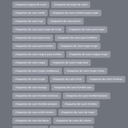
chaquetas negras de cuero
chaquetas de mujer de cuero
chaquetas de cuero verde
chaquetas de cuero sintetico para mujer
chaquetas de cuero roja
chaquetas de cuero precio
chaquetas de cuero para mujer de moda
chaquetas de cuero para mujer
chaquetas de cuero para moto
chaquetas de cuero para hombres
chaquetas de cuero para hombre
chaquetas de cuero negro mujer
chaquetas de cuero negras para hombre
chaquetas de cuero negras mujer
chaquetas de cuero negra
chaquetas de cuero mujer zara
chaquetas de cuero mujer stradivarius
chaquetas de cuero mujer cortas
chaquetas de cuero mujer
chaquetas de cuero moto
chaquetas de cuero moteras
chaquetas de cuero mango
chaquetas de cuero hombre zara
chaquetas de cuero hombre rockeras
chaquetas de cuero hombre baratas
chaquetas de cuero hombre amazon
chaquetas de cuero hombre
chaquetas de cuero estilo motero
chaquetas de cuero de mujer
chaquetas de cuero de dama
chaquetas de cuero de colores