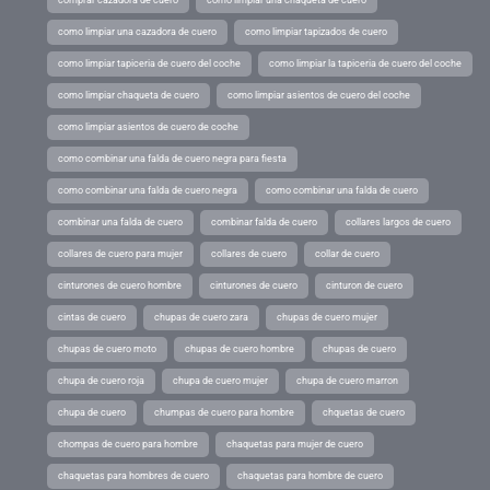
comprar cazadora de cuero
como limpiar una chaqueta de cuero
como limpiar una cazadora de cuero
como limpiar tapizados de cuero
como limpiar tapiceria de cuero del coche
como limpiar la tapiceria de cuero del coche
como limpiar chaqueta de cuero
como limpiar asientos de cuero del coche
como limpiar asientos de cuero de coche
como combinar una falda de cuero negra para fiesta
como combinar una falda de cuero negra
como combinar una falda de cuero
combinar una falda de cuero
combinar falda de cuero
collares largos de cuero
collares de cuero para mujer
collares de cuero
collar de cuero
cinturones de cuero hombre
cinturones de cuero
cinturon de cuero
cintas de cuero
chupas de cuero zara
chupas de cuero mujer
chupas de cuero moto
chupas de cuero hombre
chupas de cuero
chupa de cuero roja
chupa de cuero mujer
chupa de cuero marron
chupa de cuero
chumpas de cuero para hombre
chquetas de cuero
chompas de cuero para hombre
chaquetas para mujer de cuero
chaquetas para hombres de cuero
chaquetas para hombre de cuero