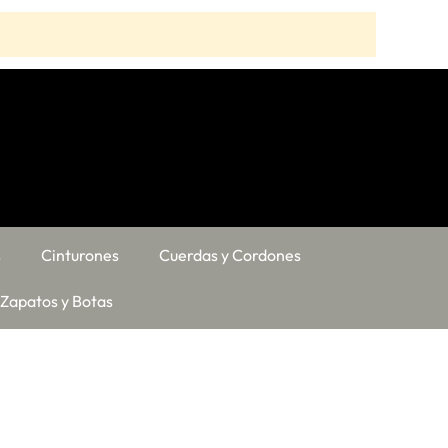
s
Cinturones
Cuerdas y Cordones
Zapatos y Botas