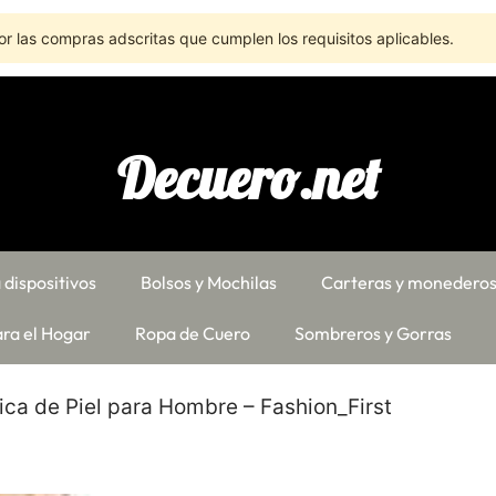
r las compras adscritas que cumplen los requisitos aplicables.
Decuero.net
 dispositivos
Bolsos y Mochilas
Carteras y monedero
ra el Hogar
Ropa de Cuero
Sombreros y Gorras
ca de Piel para Hombre – Fashion_First