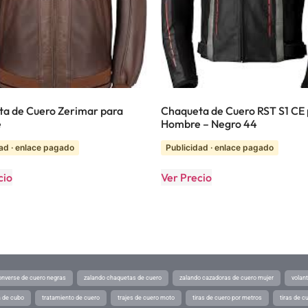
a de Cuero Zerimar para
Chaqueta de Cuero RST S1 CE
e
Hombre – Negro 44
ad · enlace pagado
Publicidad · enlace pagado
cio
Ver Precio
converse de cuero negras
zalando chaquetas de cuero
zalando cazadoras de cuero mujer
volan
a de cubo
tratamiento de cuero
trajes de cuero moto
tiras de cuero por metros
tiras de c