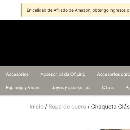
En calidad de Afiliado de Amazon, obtengo ingresos po
Accesorios
Accesorios de Oficina
Accesorios para
Equipaje y Viajes
Joyas y accesorios
Otros
Pa
Inicio
/
Ropa de cuero
/ Chaqueta Clási