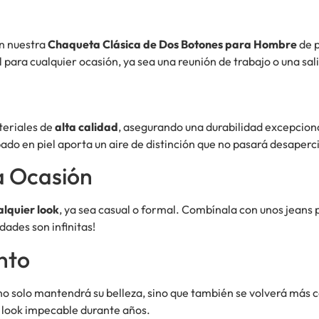
on nuestra
Chaqueta Clásica de Dos Botones para Hombre
de p
l para cualquier ocasión, ya sea una reunión de trabajo o una sa
teriales de
alta calidad
, asegurando una durabilidad excepciona
ado en piel aporta un aire de distinción que no pasará desaperc
a Ocasión
lquier look
, ya sea casual o formal. Combínala con unos jeans 
dades son infinitas!
nto
no solo mantendrá su belleza, sino que también se volverá más 
u look impecable durante años.