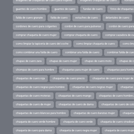
imagenes de chaquetas de cuero para mujeres
imagenes chaquetas de cuero
hombres
guantes de cuero hombre
guantes de cuero
fundas de cuero
fotos de chaquetas
falda de cuero granate
falda de cuero
estuches de cuero
delantales de cuero
cordones de cuero para colgantes
cordon de cuero para pulseras
cordon de cuero par
comprar chaqueta de cuero mujer
comprar chaqueta de cuero
comprar cazadora de c
como limpiar la tapiceria de cuero del coche
como limpiar chaqueta de cuero
como limp
como combinar una falda de cuero
combinar una falda de cuero
combinar falda de cue
chupas de cuero zara
chupas de cuero mujer
chupas de cuero moto
chupas de 
chompas de cuero para hombre
chaquetas para mujer de cuero
chaquetas para hombr
chaquetas de cuero roja
chaquetas de cuero precio
chaquetas de cuero para mujer d
chaquetas de cuero negras para hombre
chaquetas de cuero negras mujer
chaquetas 
chaquetas de cuero moteras
chaquetas de cuero mango
chaquetas de cuero hombre 
chaquetas de cuero de mujer
chaquetas de cuero de dama
chaquetas de cuero de col
chaquetas de cuero blancas para hombre
chaquetas de cuero baratas mujer
chaqueta
chaqueta de cuero verde hombre
chaqueta de cuero verde
chaqueta de cuero stradivar
chaqueta de cuero para dama
chaqueta de cuero negra mujer
chaqueta de cuero mujer