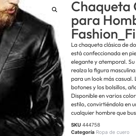
Chaqueta C
para Homb
Fashion_Fi
La chaqueta clásica de d
está confeccionada en piel
elegante y atemporal. Su 
realza la figura masculina
para un look más casual. 
botones y los bolsillos, a
Disponible en varios col
estilo, convirtiéndola en
cualquier hombre que busq
SKU
444758
Categoría
Ropa de cuero