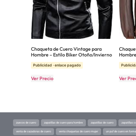
Chaqueta de Cuero Vintage para
Chaquet
Hombre – Estilo Biker Otoño/Invierno
Hombr
Publicidad · enlace pagado
Publicid
Ver Precio
Ver Pre
zuecos de cuero
zapatillas de cuero para hombre
zapatillas de cuero
zapatillas 
venta de cazadoras de cuero
venta chaquetas de cuero mujer
un puf de cuero en form