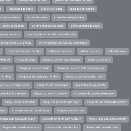
o de cuero
hacer pulseras de cuero
guantes de cuero para hombre
o
falda negra de cuero
falda de cuero zara
falda de cuero negra
 cuero para reloj
correas de cuero
correa de cuero para reloj
converse de cuero
compro chaqueta de cuero
comprar chupa de cuero
pizados de cuero
como limpiar tapiceria de cuero del coche
de cuero negra para fiesta
como combinar una falda de cuero negra
o
cinturones de cuero hombre
cinturones de cuero
cinturon de cuero
cintas de cuero
o marron
chupa de cuero
chumpas de cuero para hombre
chquetas de cuero
 de cuero
chaquetas de cuero verde
chaquetas de cuero sintetico para mujer
a hombres
chaquetas de cuero para hombre
chaquetas de cuero negro mujer
as de cuero mujer cortas
chaquetas de cuero mujer
chaquetas de cuero moto
 cuero hombre amazon
chaquetas de cuero hombre
chaquetas de cuero estilo motero
chaquetas de cuero chica
chaquetas de cuero cafe mujer
chaquetas de cuero cafe hombre
mbre
chaqueta de cuero zara hombre
chaqueta de cuero zara
chaqueta de cuero para mujer
chaqueta de cuero para hombres
chaqueta de cuero para hombre
chaqueta de cuero hombre zara
chaqueta de cuero hombre
chaqueta de cuero de mujer