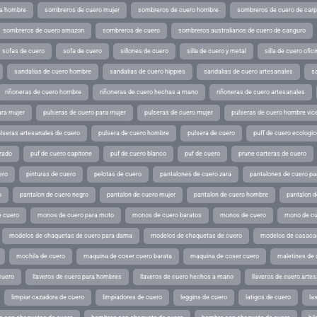
ra hombre
sombreros de cuero mujer
sombreros de cuero hombre
sombreros de cuero de car
sombreros de cuero amazon
sombreros de cuero
sombreros australianos de cuero de canguro
sofas de cuero
sofa de cuero
sillones de cuero
silla de cuero y metal
silla de cuero ofic
sandalias de cuero hombre
sandalias de cuero hippies
sandalias de cuero artesanales
s
riñoneras de cuero hombre
riñoneras de cuero hechas a mano
riñoneras de cuero artesanales
ara mujer
pulseras de cuero para mujer
pulseras de cuero mujer
pulseras de cuero hombre vic
lseras artesanales de cuero
pulsera de cuero hombre
pulsera de cuero
puff de cuero ecologic
rado
puf de cuero capitone
puf de cuero blanco
puf de cuero
prune carteras de cuero
ero
pinturas de cuero
pelotas de cuero
pantalones de cuero zara
pantalones de cuero p
o
pantalon de cuero negro
pantalon de cuero mujer
pantalon de cuero hombre
pantalon d
 cuero
monos de cuero para moto
monos de cuero baratos
monos de cuero
mono de cu
modelos de chaquetas de cuero para dama
modelos de chaquetas de cuero
modelos de casaca
mochila de cuero
maquina de coser cuero barata
maquina de coser cuero
maletines de 
cuero
llaveros de cuero para hombres
llaveros de cuero hechos a mano
llaveros de cuero arte
limpiar cazadora de cuero
limpiadores de cuero
leggins de cuero
latigos de cuero
la