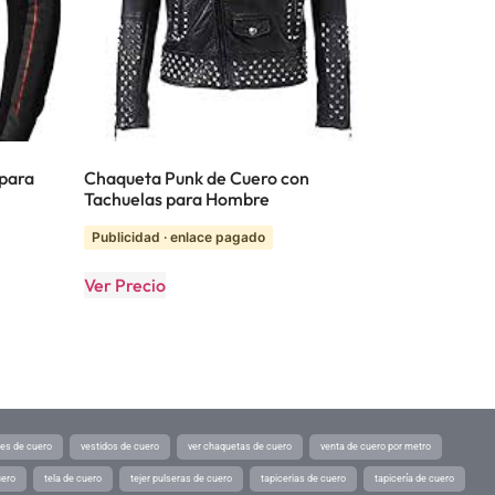
 para
Chaqueta Punk de Cuero con
Tachuelas para Hombre
Publicidad · enlace pagado
Ver Precio
tes de cuero
vestidos de cuero
ver chaquetas de cuero
venta de cuero por metro
uero
tela de cuero
tejer pulseras de cuero
tapicerias de cuero
tapicería de cuero