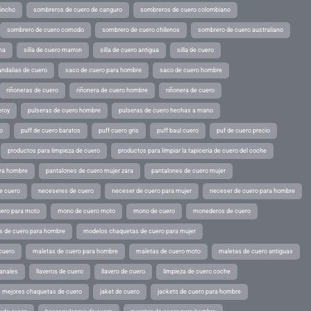
pincho
sombreros de cuero de canguro
sombreros de cuero colombiano
sombrero de cuero comodo
sombrero de cuero chilenos
sombrero de cuero australiano
ina
silla de cuero marron
silla de cuero antigua
silla de cuero
andalias de cuero
saco de cuero para hombre
saco de cuero hombre
riñoneras de cuero
riñonera de cuero hombre
riñonera de cuero
eroy
pulseras de cuero hombre
pulseras de cuero hechas a mano
o
puff de cuero baratos
puff cuero gris
puff baul cuero
puf de cuero precio
productos para limpieza de cuero
productos para limpiar la tapiceria de cuero del coche
ara hombre
pantalones de cuero mujer zara
pantalones de cuero mujer
e cuero
neceseres de cuero
neceser de cuero para mujer
neceser de cuero para hombre
ero para moto
mono de cuero moto
mono de cuero
monederos de cuero
s de cuero para hombre
modelos chaquetas de cuero para mujer
cuero
maletas de cuero para hombre
maletas de cuero moto
maletas de cuero antiguas
sanales
llaveros de cuero
llavero de cuero
limpieza de cuero coche
s mejores chaquetas de cuero
jaket de cuero
jackets de cuero para hombre