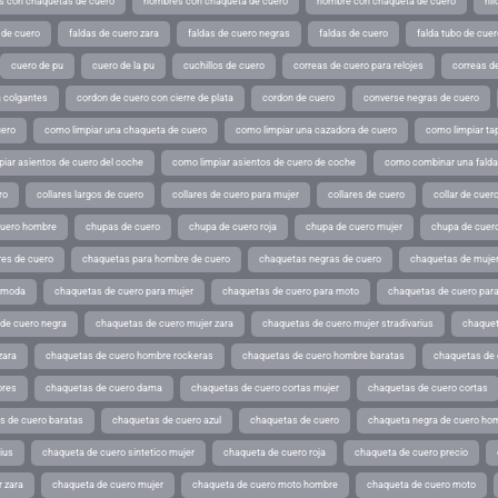
 con chaquetas de cuero
hombres con chaqueta de cuero
hombre con chaqueta de cuero
hil
 de cuero
faldas de cuero zara
faldas de cuero negras
faldas de cuero
falda tubo de cuer
cuero de pu
cuero de la pu
cuchillos de cuero
correas de cuero para relojes
correas de
a colgantes
cordon de cuero con cierre de plata
cordon de cuero
converse negras de cuero
uero
como limpiar una chaqueta de cuero
como limpiar una cazadora de cuero
como limpiar ta
iar asientos de cuero del coche
como limpiar asientos de cuero de coche
como combinar una falda 
ro
collares largos de cuero
collares de cuero para mujer
collares de cuero
collar de cuer
cuero hombre
chupas de cuero
chupa de cuero roja
chupa de cuero mujer
chupa de cuer
es de cuero
chaquetas para hombre de cuero
chaquetas negras de cuero
chaquetas de mujer
e moda
chaquetas de cuero para mujer
chaquetas de cuero para moto
chaquetas de cuero par
de cuero negra
chaquetas de cuero mujer zara
chaquetas de cuero mujer stradivarius
chaquet
zara
chaquetas de cuero hombre rockeras
chaquetas de cuero hombre baratas
chaquetas de
ores
chaquetas de cuero dama
chaquetas de cuero cortas mujer
chaquetas de cuero cortas
s de cuero baratas
chaquetas de cuero azul
chaquetas de cuero
chaqueta negra de cuero ho
ius
chaqueta de cuero sintetico mujer
chaqueta de cuero roja
chaqueta de cuero precio
 zara
chaqueta de cuero mujer
chaqueta de cuero moto hombre
chaqueta de cuero moto