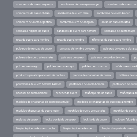
sombreros de cuero vaqueros
sombreros de cuero para mujer
sombreros de cuero pa
sombreros de cuero chillán
sombreros de cuero chile
sombreros de cuero blanco
sombrero de cuero argentino
sombrero cuero de canguro
sofas de cuero baratos
sandalias hippies de cuero
sandalias de cuero para hombre
sandalias de cuero mujer
ropa de cuero para hombre
ropa de cuero hombre
riñoneras de cuero para hombre
pulseras de trenzas de cuero
pulseras de hombre de cuero
pulseras de cuero y plata p
pulseras de cuero artesanales
pulseras de cuero
pulseras de cordon de cuero
pu
puf de cuero negro
puf de cuero marroqui
puf de cuero marron
puf de cuero cuad
productos para limpiar cuero de coches
precios de chaquetas de cuero
pitilleras de cu
pantalones de cuero hombre baratos
pantalones de cuero hombre
pantalones de cuer
neceser de cuero hombre
neceser de cuero
muñequeras de cuero
muñequera de
modelos de chaquetas de cuero para mujer
modelos de chaquetas de cuero para hombre
modelos chaquetas de cuero mujer
mochilas de cuero artesanales
mochilas de cuero
maletas de cuero
looks con falda de cuero
look falda de cuero
look con falda de 
limpiar tapiceria de cuero coche
limpiar tapiceria de cuero
limpiar chaqueta de cuero