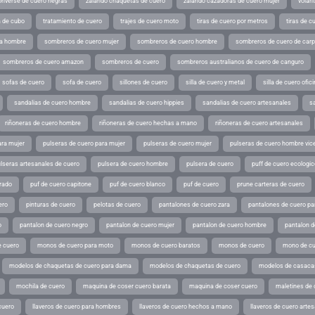
converse de cuero negras
zalando chaquetas de cuero
zalando cazadoras de cuero mujer
volan
a de cubo
tratamiento de cuero
trajes de cuero moto
tiras de cuero por metros
tiras de c
ra hombre
sombreros de cuero mujer
sombreros de cuero hombre
sombreros de cuero de car
sombreros de cuero amazon
sombreros de cuero
sombreros australianos de cuero de canguro
sofas de cuero
sofa de cuero
sillones de cuero
silla de cuero y metal
silla de cuero ofic
sandalias de cuero hombre
sandalias de cuero hippies
sandalias de cuero artesanales
s
riñoneras de cuero hombre
riñoneras de cuero hechas a mano
riñoneras de cuero artesanales
ara mujer
pulseras de cuero para mujer
pulseras de cuero mujer
pulseras de cuero hombre vic
lseras artesanales de cuero
pulsera de cuero hombre
pulsera de cuero
puff de cuero ecologic
rado
puf de cuero capitone
puf de cuero blanco
puf de cuero
prune carteras de cuero
ero
pinturas de cuero
pelotas de cuero
pantalones de cuero zara
pantalones de cuero p
o
pantalon de cuero negro
pantalon de cuero mujer
pantalon de cuero hombre
pantalon d
 cuero
monos de cuero para moto
monos de cuero baratos
monos de cuero
mono de cu
modelos de chaquetas de cuero para dama
modelos de chaquetas de cuero
modelos de casaca
mochila de cuero
maquina de coser cuero barata
maquina de coser cuero
maletines de 
cuero
llaveros de cuero para hombres
llaveros de cuero hechos a mano
llaveros de cuero arte