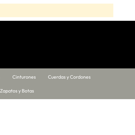
s
Cinturones
Cuerdas y Cordones
Zapatos y Botas