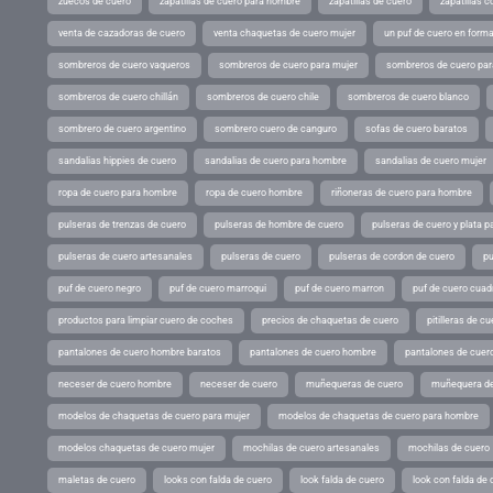
zuecos de cuero
zapatillas de cuero para hombre
zapatillas de cuero
zapatillas 
venta de cazadoras de cuero
venta chaquetas de cuero mujer
un puf de cuero en form
sombreros de cuero vaqueros
sombreros de cuero para mujer
sombreros de cuero pa
sombreros de cuero chillán
sombreros de cuero chile
sombreros de cuero blanco
sombrero de cuero argentino
sombrero cuero de canguro
sofas de cuero baratos
sandalias hippies de cuero
sandalias de cuero para hombre
sandalias de cuero mujer
ropa de cuero para hombre
ropa de cuero hombre
riñoneras de cuero para hombre
pulseras de trenzas de cuero
pulseras de hombre de cuero
pulseras de cuero y plata p
pulseras de cuero artesanales
pulseras de cuero
pulseras de cordon de cuero
pu
puf de cuero negro
puf de cuero marroqui
puf de cuero marron
puf de cuero cuad
productos para limpiar cuero de coches
precios de chaquetas de cuero
pitilleras de cu
pantalones de cuero hombre baratos
pantalones de cuero hombre
pantalones de cuer
neceser de cuero hombre
neceser de cuero
muñequeras de cuero
muñequera de
modelos de chaquetas de cuero para mujer
modelos de chaquetas de cuero para hombre
modelos chaquetas de cuero mujer
mochilas de cuero artesanales
mochilas de cuero
maletas de cuero
looks con falda de cuero
look falda de cuero
look con falda de 