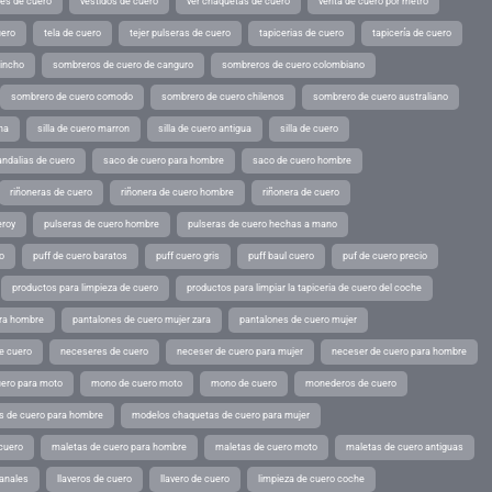
tes de cuero
vestidos de cuero
ver chaquetas de cuero
venta de cuero por metro
uero
tela de cuero
tejer pulseras de cuero
tapicerias de cuero
tapicería de cuero
pincho
sombreros de cuero de canguro
sombreros de cuero colombiano
sombrero de cuero comodo
sombrero de cuero chilenos
sombrero de cuero australiano
ina
silla de cuero marron
silla de cuero antigua
silla de cuero
andalias de cuero
saco de cuero para hombre
saco de cuero hombre
riñoneras de cuero
riñonera de cuero hombre
riñonera de cuero
eroy
pulseras de cuero hombre
pulseras de cuero hechas a mano
o
puff de cuero baratos
puff cuero gris
puff baul cuero
puf de cuero precio
productos para limpieza de cuero
productos para limpiar la tapiceria de cuero del coche
ara hombre
pantalones de cuero mujer zara
pantalones de cuero mujer
e cuero
neceseres de cuero
neceser de cuero para mujer
neceser de cuero para hombre
ero para moto
mono de cuero moto
mono de cuero
monederos de cuero
s de cuero para hombre
modelos chaquetas de cuero para mujer
cuero
maletas de cuero para hombre
maletas de cuero moto
maletas de cuero antiguas
sanales
llaveros de cuero
llavero de cuero
limpieza de cuero coche