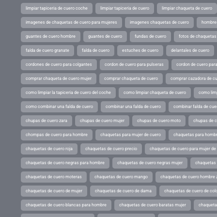
limpiar tapiceria de cuero coche
limpiar tapiceria de cuero
limpiar chaqueta de cuero
imagenes de chaquetas de cuero para mujeres
imagenes chaquetas de cuero
hombres
guantes de cuero hombre
guantes de cuero
fundas de cuero
fotos de chaquetas
falda de cuero granate
falda de cuero
estuches de cuero
delantales de cuero
cordones de cuero para colgantes
cordon de cuero para pulseras
cordon de cuero par
comprar chaqueta de cuero mujer
comprar chaqueta de cuero
comprar cazadora de c
como limpiar la tapiceria de cuero del coche
como limpiar chaqueta de cuero
como limp
como combinar una falda de cuero
combinar una falda de cuero
combinar falda de cue
chupas de cuero zara
chupas de cuero mujer
chupas de cuero moto
chupas de 
chompas de cuero para hombre
chaquetas para mujer de cuero
chaquetas para hombr
chaquetas de cuero roja
chaquetas de cuero precio
chaquetas de cuero para mujer d
chaquetas de cuero negras para hombre
chaquetas de cuero negras mujer
chaquetas 
chaquetas de cuero moteras
chaquetas de cuero mango
chaquetas de cuero hombre 
chaquetas de cuero de mujer
chaquetas de cuero de dama
chaquetas de cuero de col
chaquetas de cuero blancas para hombre
chaquetas de cuero baratas mujer
chaqueta