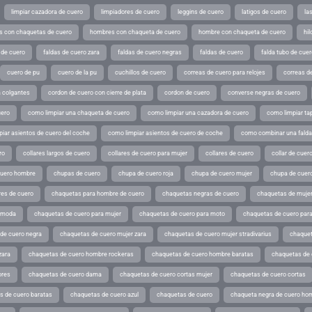
limpiar cazadora de cuero
limpiadores de cuero
leggins de cuero
latigos de cuero
la
 con chaquetas de cuero
hombres con chaqueta de cuero
hombre con chaqueta de cuero
hil
 de cuero
faldas de cuero zara
faldas de cuero negras
faldas de cuero
falda tubo de cuer
cuero de pu
cuero de la pu
cuchillos de cuero
correas de cuero para relojes
correas de
a colgantes
cordon de cuero con cierre de plata
cordon de cuero
converse negras de cuero
uero
como limpiar una chaqueta de cuero
como limpiar una cazadora de cuero
como limpiar ta
iar asientos de cuero del coche
como limpiar asientos de cuero de coche
como combinar una falda 
ro
collares largos de cuero
collares de cuero para mujer
collares de cuero
collar de cuer
cuero hombre
chupas de cuero
chupa de cuero roja
chupa de cuero mujer
chupa de cuer
es de cuero
chaquetas para hombre de cuero
chaquetas negras de cuero
chaquetas de mujer
e moda
chaquetas de cuero para mujer
chaquetas de cuero para moto
chaquetas de cuero par
de cuero negra
chaquetas de cuero mujer zara
chaquetas de cuero mujer stradivarius
chaquet
zara
chaquetas de cuero hombre rockeras
chaquetas de cuero hombre baratas
chaquetas de
ores
chaquetas de cuero dama
chaquetas de cuero cortas mujer
chaquetas de cuero cortas
s de cuero baratas
chaquetas de cuero azul
chaquetas de cuero
chaqueta negra de cuero ho