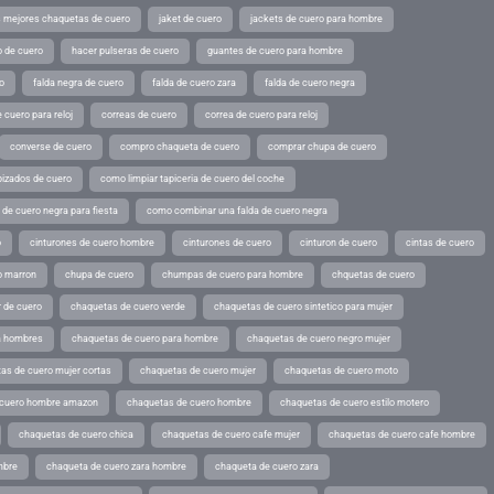
s mejores chaquetas de cuero
jaket de cuero
jackets de cuero para hombre
o de cuero
hacer pulseras de cuero
guantes de cuero para hombre
o
falda negra de cuero
falda de cuero zara
falda de cuero negra
 cuero para reloj
correas de cuero
correa de cuero para reloj
converse de cuero
compro chaqueta de cuero
comprar chupa de cuero
pizados de cuero
como limpiar tapiceria de cuero del coche
de cuero negra para fiesta
como combinar una falda de cuero negra
o
cinturones de cuero hombre
cinturones de cuero
cinturon de cuero
cintas de cuero
o marron
chupa de cuero
chumpas de cuero para hombre
chquetas de cuero
 de cuero
chaquetas de cuero verde
chaquetas de cuero sintetico para mujer
a hombres
chaquetas de cuero para hombre
chaquetas de cuero negro mujer
as de cuero mujer cortas
chaquetas de cuero mujer
chaquetas de cuero moto
 cuero hombre amazon
chaquetas de cuero hombre
chaquetas de cuero estilo motero
chaquetas de cuero chica
chaquetas de cuero cafe mujer
chaquetas de cuero cafe hombre
mbre
chaqueta de cuero zara hombre
chaqueta de cuero zara