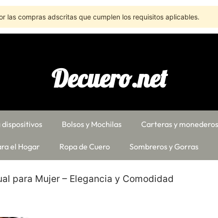
r las compras adscritas que cumplen los requisitos aplicables.
Decuero.net
 dispositivos
Bolsos y Mochilas
Carteras y monedero
ra el Hogar
Ropa de Cuero
Sombreros y Gorras
al para Mujer – Elegancia y Comodidad