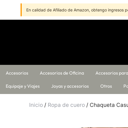
En calidad de Afiliado de Amazon, obtengo ingresos po
Accesorios
Accesorios de Oficina
Accesorios para
Equipaje y Viajes
Joyas y accesorios
Otros
Pa
Inicio
/
Ropa de cuero
/ Chaqueta Casu