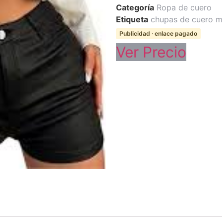
Categoría
Ropa de cuero
Etiqueta
chupas de cuero m
Publicidad · enlace pagado
Ver Precio