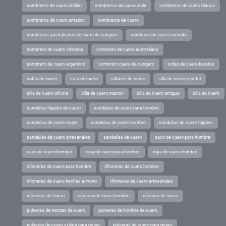
sombreros de cuero chillán
sombreros de cuero chile
sombreros de cuero blanco
sombreros de cuero amazon
sombreros de cuero
sombreros australianos de cuero de canguro
sombrero de cuero comodo
sombrero de cuero chilenos
sombrero de cuero australiano
sombrero de cuero argentino
sombrero cuero de canguro
sofas de cuero baratos
sofas de cuero
sofa de cuero
sillones de cuero
silla de cuero y metal
silla de cuero oficina
silla de cuero marron
silla de cuero antigua
silla de cuero
sandalias hippies de cuero
sandalias de cuero para hombre
sandalias de cuero mujer
sandalias de cuero hombre
sandalias de cuero hippies
sandalias de cuero artesanales
sandalias de cuero
saco de cuero para hombre
saco de cuero hombre
ropa de cuero para hombre
ropa de cuero hombre
riñoneras de cuero para hombre
riñoneras de cuero hombre
riñoneras de cuero hechas a mano
riñoneras de cuero artesanales
riñoneras de cuero
riñonera de cuero hombre
riñonera de cuero
pulseras de trenzas de cuero
pulseras de hombre de cuero
pulseras de cuero y plata para mujer
pulseras de cuero para mujer