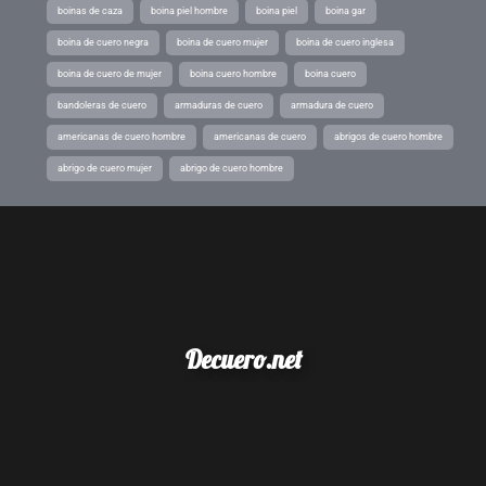
boinas de caza
boina piel hombre
boina piel
boina gar
boina de cuero negra
boina de cuero mujer
boina de cuero inglesa
boina de cuero de mujer
boina cuero hombre
boina cuero
bandoleras de cuero
armaduras de cuero
armadura de cuero
americanas de cuero hombre
americanas de cuero
abrigos de cuero hombre
abrigo de cuero mujer
abrigo de cuero hombre
Decuero.net