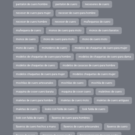
pantalon de cuero hombre
pantalon de cuero
neceseres de cuero
neceser de cuero para mujer
neceser de cuero para hombre
neceser de cuero hombre
neceser de cuero
muñequeras de cuero
muñequera de cuero
monos de cuero para moto
monos de cuero baratos
monos de cuero
mono de cuero para moto
mono de cuero moto
mono de cuero
monederos de cuero
modelos de chaquetas de cuero para mujer
modelos de chaquetas de cuero para hombre
modelos de chaquetas de cuero para dama
modelos de chaquetas de cuero
modelos de casacas de cuero para hombre
modelos chaquetas de cuero para mujer
modelos chaquetas de cuero mujer
mochilas de cuero artesanales
mochilas de cuero
mochila de cuero
maquina de coser cuero barata
maquina de coser cuero
maletines de cuero
maletas de cuero para hombre
maletas de cuero moto
maletas de cuero antiguas
maletas de cuero
looks con falda de cuero
look falda de cuero
look con falda de cuero
llaveros de cuero para hombres
llaveros de cuero hechos a mano
llaveros de cuero artesanales
llaveros de cuero