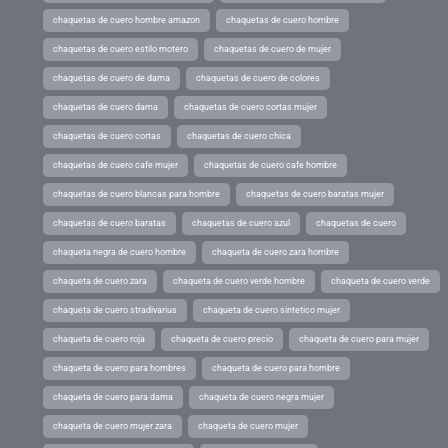
chaquetas de cuero hombre amazon
chaquetas de cuero hombre
chaquetas de cuero estilo motero
chaquetas de cuero de mujer
chaquetas de cuero de dama
chaquetas de cuero de colores
chaquetas de cuero dama
chaquetas de cuero cortas mujer
chaquetas de cuero cortas
chaquetas de cuero chica
chaquetas de cuero cafe mujer
chaquetas de cuero cafe hombre
chaquetas de cuero blancas para hombre
chaquetas de cuero baratas mujer
chaquetas de cuero baratas
chaquetas de cuero azul
chaquetas de cuero
chaqueta negra de cuero hombre
chaqueta de cuero zara hombre
chaqueta de cuero zara
chaqueta de cuero verde hombre
chaqueta de cuero verde
chaqueta de cuero stradivarius
chaqueta de cuero sintetico mujer
chaqueta de cuero roja
chaqueta de cuero precio
chaqueta de cuero para mujer
chaqueta de cuero para hombres
chaqueta de cuero para hombre
chaqueta de cuero para dama
chaqueta de cuero negra mujer
chaqueta de cuero mujer zara
chaqueta de cuero mujer