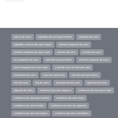
zuecos de cuero
zapatillas de cuero para hombre
zapatillas de cuero
zapatillas converse de cuero negras
zalando chaquetas de cuero
zalando cazadoras de cuero mujer
volantes de cuero
vestidos de cuero
ver chaquetas de cuero
venta de cuero por metro
venta de cazadoras de cuero
venta chaquetas de cuero mujer
un puf de cuero en forma de cubo
tratamiento de cuero
trajes de cuero moto
tiras de cuero por metros
tiras de cuero
tela de cuero
tejer pulseras de cuero
tapicerias de cuero
tapicería de cuero
sombreros de cuero vaqueros
sombreros de cuero para mujer
sombreros de cuero para hombre
sombreros de cuero mujer
sombreros de cuero hombre
sombreros de cuero de carpincho
sombreros de cuero de canguro
sombreros de cuero colombiano