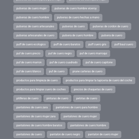
pulseras de cuero mujer
pulseras de cuero hombre viceroy
pulseras de cuero hombre
pulseras de cuero hechas a mano
pulseras de cuero artesanales
pulseras de cuero
pulseras de cordon de cuero
pulseras artesanales de cuero
pulsera de cuero hombre
pulsera de cuero
puff de cuero ecologico
puff de cuero baratos
puff cuero gris
puff baul cuero
puf de cuero precio
puf de cuero negro
puf de cuero marroqui
puf de cuero marron
puf de cuero cuadrado
puf de cuero capitone
puf de cuero blanco
puf de cuero
prune carteras de cuero
productos para limpieza de cuero
productos para limpiar la tapiceria de cuero del coche
productos para limpiar cuero de coches
precios de chaquetas de cuero
pitilleras de cuero
pinturas de cuero
pelotas de cuero
pantalones de cuero zara
pantalones de cuero para hombre
pantalones de cuero mujer zara
pantalones de cuero mujer
pantalones de cuero hombre baratos
pantalones de cuero hombre
pantalones de cuero
pantalon de cuero negro
pantalon de cuero mujer