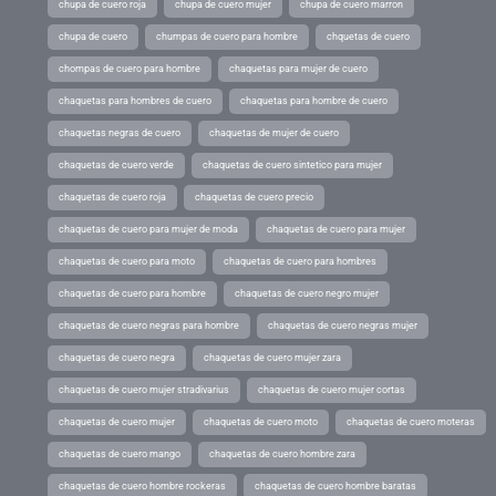
chupa de cuero roja
chupa de cuero mujer
chupa de cuero marron
chupa de cuero
chumpas de cuero para hombre
chquetas de cuero
chompas de cuero para hombre
chaquetas para mujer de cuero
chaquetas para hombres de cuero
chaquetas para hombre de cuero
chaquetas negras de cuero
chaquetas de mujer de cuero
chaquetas de cuero verde
chaquetas de cuero sintetico para mujer
chaquetas de cuero roja
chaquetas de cuero precio
chaquetas de cuero para mujer de moda
chaquetas de cuero para mujer
chaquetas de cuero para moto
chaquetas de cuero para hombres
chaquetas de cuero para hombre
chaquetas de cuero negro mujer
chaquetas de cuero negras para hombre
chaquetas de cuero negras mujer
chaquetas de cuero negra
chaquetas de cuero mujer zara
chaquetas de cuero mujer stradivarius
chaquetas de cuero mujer cortas
chaquetas de cuero mujer
chaquetas de cuero moto
chaquetas de cuero moteras
chaquetas de cuero mango
chaquetas de cuero hombre zara
chaquetas de cuero hombre rockeras
chaquetas de cuero hombre baratas