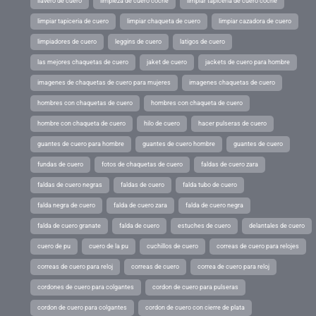
llavero de cuero
limpieza de cuero coche
limpiar tapiceria de cuero coche
limpiar tapiceria de cuero
limpiar chaqueta de cuero
limpiar cazadora de cuero
limpiadores de cuero
leggins de cuero
latigos de cuero
las mejores chaquetas de cuero
jaket de cuero
jackets de cuero para hombre
imagenes de chaquetas de cuero para mujeres
imagenes chaquetas de cuero
hombres con chaquetas de cuero
hombres con chaqueta de cuero
hombre con chaqueta de cuero
hilo de cuero
hacer pulseras de cuero
guantes de cuero para hombre
guantes de cuero hombre
guantes de cuero
fundas de cuero
fotos de chaquetas de cuero
faldas de cuero zara
faldas de cuero negras
faldas de cuero
falda tubo de cuero
falda negra de cuero
falda de cuero zara
falda de cuero negra
falda de cuero granate
falda de cuero
estuches de cuero
delantales de cuero
cuero de pu
cuero de la pu
cuchillos de cuero
correas de cuero para relojes
correas de cuero para reloj
correas de cuero
correa de cuero para reloj
cordones de cuero para colgantes
cordon de cuero para pulseras
cordon de cuero para colgantes
cordon de cuero con cierre de plata