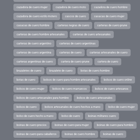
cazadora de cuero mujer
cazadora de cuero moto
cazadora de cuero hombre
cazadora de cuero estilo motero
cascos de cuero
casacas de cuero mujer
casacas de cuero hombre
carteras negras de cuero
carteras de cuero prune
carteras de cuero hombre artesanales
carteras de cuero artesanales
carteras de cuero argentino
carteras de cuero argentinas
carteras de cuero argentina
carteras de cuero
carteras artesanales de cuero
carteras argentinas de cuero
cartera de cuero prune
cartera de cuero
brazaletes de cuero
brazalete de cuero
botas de cuero hombre
botas de cuero
bolsos de cuero para hombre artesanales
bolsos de cuero online
bolsos de cuero mujer
bolsos de cuero marruecos
bolsos de cuero artesanos
bolsos de cuero artesanales para hombre
bolsos de cuero artesanales
bolsos de cuero
bolsos artesanales de cuero hechos a mano
bolso de cuero mujer
bolso de cuero hecho a mano
bolso de cuero
boinas militares cuero
boinas de cuero precios
boinas de cuero para mujer
boinas de cuero para hombre
boinas de cuero para caballeros
boinas de cuero hombre
boinas de cuero