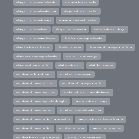
chaqueta de cuero moto hombre
chaqueta de cuero moto
chaqueta de cuero hombre zara
chaqueta de cuero hombre
chaqueta de cuero de mujer
chaqueta de cuero de hombre
chaqueta de cuero dama
chaqueta de cuero corta
chaqueta de cuero beige
chaqueta de cuero azul hombre
chanclas de cuero para hombre
chanclas de cuero hombre
chanclas de cuero
chamarras de cuero para hombres
chamarras de cuero para hombre
chamarra de cuero mujer
chamarra de cuero hombre
chalecos de cuero
chaketas de cuero
cazadoras moteras de cuero
cazadoras de cuero rojas
cazadoras de cuero para moto
cazadoras de cuero para hombre
cazadoras de cuero mujer zara
cazadoras de cuero mujer stradivarius
cazadoras de cuero mujer el corte ingles
cazadoras de cuero mujer
cazadoras de cuero moteras
cazadoras de cuero hombre zara
cazadoras de cuero hombre massimo dutti
cazadoras de cuero hombre baratas
cazadoras de cuero hombre
cazadoras de cuero
cazadora de cuero zara
cazadora de cuero segunda mano
cazadora de cuero roja mujer