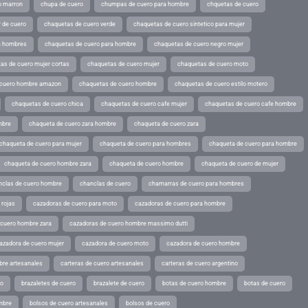
o marron
chupa de cuero
chumpas de cuero para hombre
chquetas de cuero
 de cuero
chaquetas de cuero verde
chaquetas de cuero sintetico para mujer
a hombres
chaquetas de cuero para hombre
chaquetas de cuero negro mujer
as de cuero mujer cortas
chaquetas de cuero mujer
chaquetas de cuero moto
 cuero hombre amazon
chaquetas de cuero hombre
chaquetas de cuero estilo motero
chaquetas de cuero chica
chaquetas de cuero cafe mujer
chaquetas de cuero cafe hombre
mbre
chaqueta de cuero zara hombre
chaqueta de cuero zara
chaqueta de cuero para mujer
chaqueta de cuero para hombres
chaqueta de cuero para hombre
chaqueta de cuero hombre zara
chaqueta de cuero hombre
chaqueta de cuero de mujer
nclas de cuero hombre
chanclas de cuero
chamarras de cuero para hombres
 rojas
cazadoras de cuero para moto
cazadoras de cuero para hombre
 cuero hombre zara
cazadoras de cuero hombre massimo dutti
azadora de cuero mujer
cazadora de cuero moto
cazadora de cuero hombre
bre artesanales
carteras de cuero artesanales
carteras de cuero argentino
ro
brazaletes de cuero
brazalete de cuero
botas de cuero hombre
botas de cuero
mbre
bolsos de cuero artesanales
bolsos de cuero