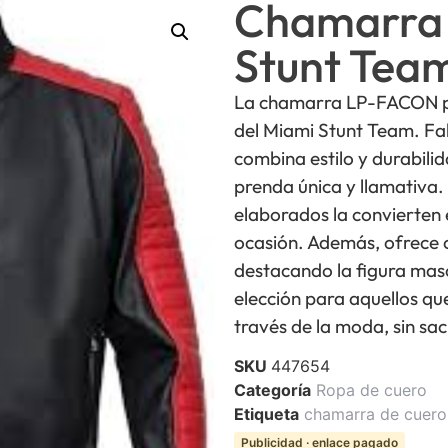
Chamarra 
Stunt Tea
La chamarra LP-FACON pa
del Miami Stunt Team. Fab
combina estilo y durabili
prenda única y llamativa.
elaborados la convierten 
ocasión. Además, ofrece 
destacando la figura mas
elección para aquellos qu
través de la moda, sin sacr
SKU
447654
Categoría
Ropa de cuero
Etiqueta
chamarra de cuer
Publicidad · enlace pagado