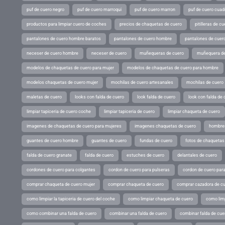
puf de cuero negro
puf de cuero marroqui
puf de cuero marron
puf de cuero cuad
productos para limpiar cuero de coches
precios de chaquetas de cuero
pitilleras de cu
pantalones de cuero hombre baratos
pantalones de cuero hombre
pantalones de cuer
neceser de cuero hombre
neceser de cuero
muñequeras de cuero
muñequera de
modelos de chaquetas de cuero para mujer
modelos de chaquetas de cuero para hombre
modelos chaquetas de cuero mujer
mochilas de cuero artesanales
mochilas de cuero
maletas de cuero
looks con falda de cuero
look falda de cuero
look con falda de 
limpiar tapiceria de cuero coche
limpiar tapiceria de cuero
limpiar chaqueta de cuero
imagenes de chaquetas de cuero para mujeres
imagenes chaquetas de cuero
hombres
guantes de cuero hombre
guantes de cuero
fundas de cuero
fotos de chaquetas
falda de cuero granate
falda de cuero
estuches de cuero
delantales de cuero
cordones de cuero para colgantes
cordon de cuero para pulseras
cordon de cuero par
comprar chaqueta de cuero mujer
comprar chaqueta de cuero
comprar cazadora de c
como limpiar la tapiceria de cuero del coche
como limpiar chaqueta de cuero
como limp
como combinar una falda de cuero
combinar una falda de cuero
combinar falda de cue