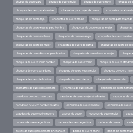
chupas de cuero zara
chupas de cuero mujer
chupas de cuero moto
chupas de 
chompas de cuero para hombre
chaquetas para mujer de cuero
chaquetas para hombr
chaquetas de cuero roja
chaquetas de cuero precio
chaquetas de cuero para mujer d
chaquetas de cuero negras para hombre
chaquetas de cuero negras mujer
chaquetas 
chaquetas de cuero moteras
chaquetas de cuero mango
chaquetas de cuero hombre 
chaquetas de cuero de mujer
chaquetas de cuero de dama
chaquetas de cuero de col
chaquetas de cuero blancas para hombre
chaquetas de cuero baratas mujer
chaqueta
chaqueta de cuero verde hombre
chaqueta de cuero verde
chaqueta de cuero stradivar
chaqueta de cuero para dama
chaqueta de cuero negra mujer
chaqueta de cuero mujer
chaqueta de cuero de hombre
chaqueta de cuero dama
chaqueta de cuero corta
chamarras de cuero para hombre
chamarra de cuero mujer
chamarra de cuero hombr
cazadoras de cuero mujer zara
cazadoras de cuero mujer stradivarius
cazadoras de cue
cazadoras de cuero hombre baratas
cazadoras de cuero hombre
cazadoras de cuero
cazadora de cuero estilo motero
cascos de cuero
casacas de cuero mujer
casac
carteras de cuero argentinas
carteras de cuero argentina
carteras de cuero
cart
bolsos de cuero para hombre artesanales
bolsos de cuero online
bolsos de cuero muje