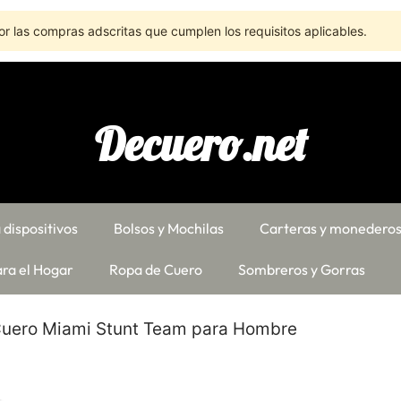
r las compras adscritas que cumplen los requisitos aplicables.
Decuero.net
 dispositivos
Bolsos y Mochilas
Carteras y monedero
ra el Hogar
Ropa de Cuero
Sombreros y Gorras
uero Miami Stunt Team para Hombre