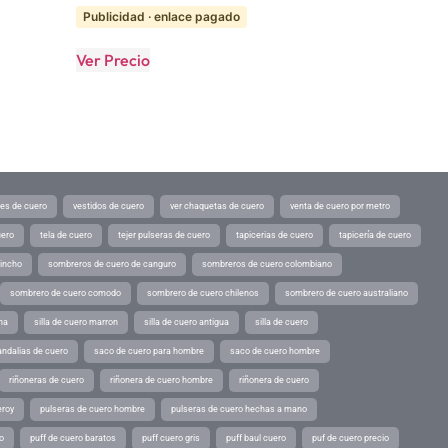
Publicidad · enlace pagado
Ver Precio
tes de cuero
vestidos de cuero
ver chaquetas de cuero
venta de cuero por metro
uero
tela de cuero
tejer pulseras de cuero
tapicerias de cuero
tapicería de cuero
pincho
sombreros de cuero de canguro
sombreros de cuero colombiano
sombrero de cuero comodo
sombrero de cuero chilenos
sombrero de cuero australiano
ina
silla de cuero marron
silla de cuero antigua
silla de cuero
andalias de cuero
saco de cuero para hombre
saco de cuero hombre
riñoneras de cuero
riñonera de cuero hombre
riñonera de cuero
eroy
pulseras de cuero hombre
pulseras de cuero hechas a mano
o
puff de cuero baratos
puff cuero gris
puff baul cuero
puf de cuero precio