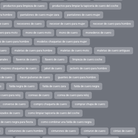
productos para limpieza de cuero
productos para limpiar la tapiceria de cuero del coche
ara hombre
pantalones de cuero mujer zara
pantalones de cuero mujer
e cuero
neceseres de cuero
neceser de cuero para mujer
neceser de cuero para hombre
ero para moto
mono de cuero moto
mono de cuero
monederos de cuero
s de cuero para hombre
modelos chaquetas de cuero para mujer
cuero
maletas de cuero para hombre
maletas de cuero moto
maletas de cuero antiguas
sanales
llaveros de cuero
llavero de cuero
limpieza de cuero coche
s mejores chaquetas de cuero
jaket de cuero
jackets de cuero para hombre
o de cuero
hacer pulseras de cuero
guantes de cuero para hombre
o
falda negra de cuero
falda de cuero zara
falda de cuero negra
 cuero para reloj
correas de cuero
correa de cuero para reloj
converse de cuero
compro chaqueta de cuero
comprar chupa de cuero
pizados de cuero
como limpiar tapiceria de cuero del coche
de cuero negra para fiesta
como combinar una falda de cuero negra
o
cinturones de cuero hombre
cinturones de cuero
cinturon de cuero
cintas de cuero