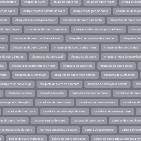
cuero hombre
chupas de cuero
chupa de cuero roja
chupa de cuero mujer
chupa de cuer
es de cuero
chaquetas para hombre de cuero
chaquetas negras de cuero
chaquetas de mujer
e moda
chaquetas de cuero para mujer
chaquetas de cuero para moto
chaquetas de cuero par
de cuero negra
chaquetas de cuero mujer zara
chaquetas de cuero mujer stradivarius
chaquet
zara
chaquetas de cuero hombre rockeras
chaquetas de cuero hombre baratas
chaquetas de
ores
chaquetas de cuero dama
chaquetas de cuero cortas mujer
chaquetas de cuero cortas
s de cuero baratas
chaquetas de cuero azul
chaquetas de cuero
chaqueta negra de cuero ho
ius
chaqueta de cuero sintetico mujer
chaqueta de cuero roja
chaqueta de cuero precio
 zara
chaqueta de cuero mujer
chaqueta de cuero moto hombre
chaqueta de cuero moto
chaqueta de cuero beige
chaqueta de cuero azul hombre
chanclas de cuero para hombre
cha
e
chalecos de cuero
chaketas de cuero
cazadoras moteras de cuero
cazadoras de cuero
ro mujer el corte ingles
cazadoras de cuero mujer
cazadoras de cuero moteras
cazadoras de
cazadora de cuero zara
cazadora de cuero segunda mano
cazadora de cuero roja mujer
c
as de cuero hombre
carteras negras de cuero
carteras de cuero prune
carteras de cuero hom
eras artesanales de cuero
carteras argentinas de cuero
cartera de cuero prune
cartera de cue
r
bolsos de cuero marruecos
bolsos de cuero artesanos
bolsos de cuero artesanales para ho