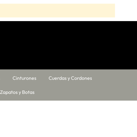
s
Cinturones
Cuerdas y Cordones
Zapatos y Botas