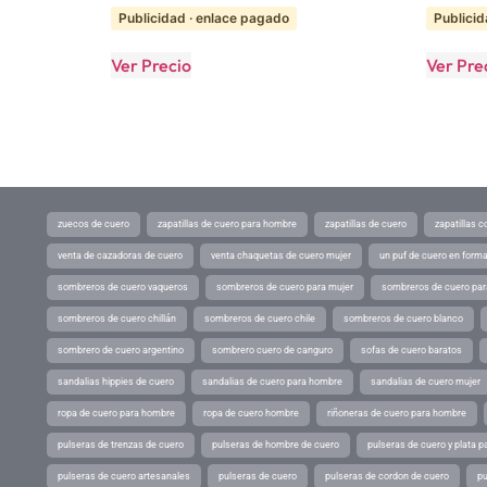
Publicidad · enlace pagado
Publicid
Ver Precio
Ver Pre
zuecos de cuero
zapatillas de cuero para hombre
zapatillas de cuero
zapatillas 
venta de cazadoras de cuero
venta chaquetas de cuero mujer
un puf de cuero en form
sombreros de cuero vaqueros
sombreros de cuero para mujer
sombreros de cuero pa
sombreros de cuero chillán
sombreros de cuero chile
sombreros de cuero blanco
sombrero de cuero argentino
sombrero cuero de canguro
sofas de cuero baratos
sandalias hippies de cuero
sandalias de cuero para hombre
sandalias de cuero mujer
ropa de cuero para hombre
ropa de cuero hombre
riñoneras de cuero para hombre
pulseras de trenzas de cuero
pulseras de hombre de cuero
pulseras de cuero y plata p
pulseras de cuero artesanales
pulseras de cuero
pulseras de cordon de cuero
pu