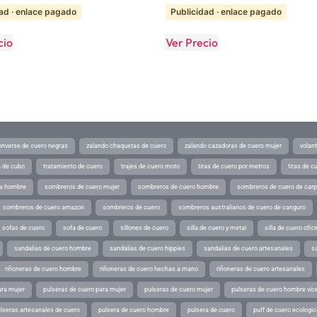
ad · enlace pagado
Publicidad · enlace pagado
cio
Ver Precio
converse de cuero negras
zalando chaquetas de cuero
zalando cazadoras de cuero mujer
volan
a de cubo
tratamiento de cuero
trajes de cuero moto
tiras de cuero por metros
tiras de c
ra hombre
sombreros de cuero mujer
sombreros de cuero hombre
sombreros de cuero de car
sombreros de cuero amazon
sombreros de cuero
sombreros australianos de cuero de canguro
sofas de cuero
sofa de cuero
sillones de cuero
silla de cuero y metal
silla de cuero ofic
sandalias de cuero hombre
sandalias de cuero hippies
sandalias de cuero artesanales
s
riñoneras de cuero hombre
riñoneras de cuero hechas a mano
riñoneras de cuero artesanales
ara mujer
pulseras de cuero para mujer
pulseras de cuero mujer
pulseras de cuero hombre vic
lseras artesanales de cuero
pulsera de cuero hombre
pulsera de cuero
puff de cuero ecologic