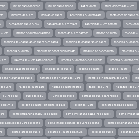
rado
puf de cuero capitone
puf de cuero blanco
puf de cuero
prune carteras de cuero
ero
pinturas de cuero
pelotas de cuero
pantalones de cuero zara
pantalones de cuero p
o
pantalon de cuero negro
pantalon de cuero mujer
pantalon de cuero hombre
pantalon d
 cuero
monos de cuero para moto
monos de cuero baratos
monos de cuero
mono de cu
modelos de chaquetas de cuero para dama
modelos de chaquetas de cuero
modelos de casaca
mochila de cuero
maquina de coser cuero barata
maquina de coser cuero
maletines de 
cuero
llaveros de cuero para hombres
llaveros de cuero hechos a mano
llaveros de cuero arte
limpiar cazadora de cuero
limpiadores de cuero
leggins de cuero
latigos de cuero
la
 con chaquetas de cuero
hombres con chaqueta de cuero
hombre con chaqueta de cuero
hil
 de cuero
faldas de cuero zara
faldas de cuero negras
faldas de cuero
falda tubo de cuer
cuero de pu
cuero de la pu
cuchillos de cuero
correas de cuero para relojes
correas de
a colgantes
cordon de cuero con cierre de plata
cordon de cuero
converse negras de cuero
uero
como limpiar una chaqueta de cuero
como limpiar una cazadora de cuero
como limpiar ta
iar asientos de cuero del coche
como limpiar asientos de cuero de coche
como combinar una falda 
ro
collares largos de cuero
collares de cuero para mujer
collares de cuero
collar de cuer