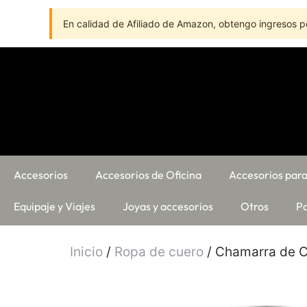
En calidad de Afiliado de Amazon, obtengo ingresos po
Accesorios
Accesorios de Oficina
Accesorios para
Equipaje y Viajes
Joyas y accesorios
Otros
Pa
Inicio
/
Ropa de cuero
/ Chamarra de C