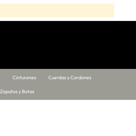
s
Cinturones
Cuerdas y Cordones
Zapatos y Botas