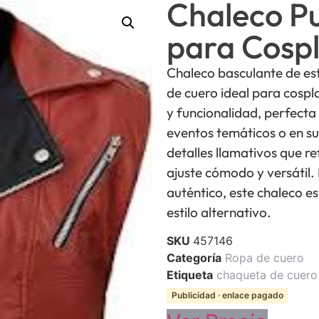
Chaleco P
para Cosp
Chaleco basculante de es
de cuero ideal para cospl
y funcionalidad, perfecta
eventos temáticos o en su 
detalles llamativos que re
ajuste cómodo y versátil.
auténtico, este chaleco e
estilo alternativo.
SKU
457146
Categoría
Ropa de cuero
Etiqueta
chaqueta de cuero 
Publicidad · enlace pagado