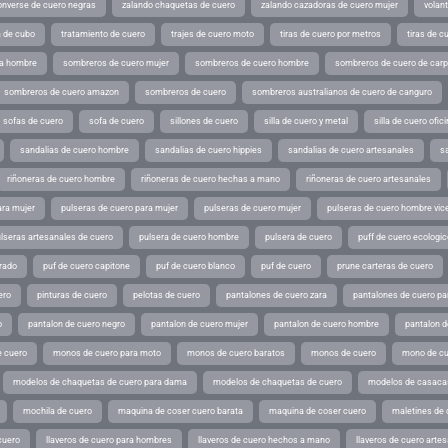
converse de cuero negras
zalando chaquetas de cuero
zalando cazadoras de cuero mujer
volan
a de cubo
tratamiento de cuero
trajes de cuero moto
tiras de cuero por metros
tiras de c
ra hombre
sombreros de cuero mujer
sombreros de cuero hombre
sombreros de cuero de car
sombreros de cuero amazon
sombreros de cuero
sombreros australianos de cuero de canguro
sofas de cuero
sofa de cuero
sillones de cuero
silla de cuero y metal
silla de cuero ofic
sandalias de cuero hombre
sandalias de cuero hippies
sandalias de cuero artesanales
s
riñoneras de cuero hombre
riñoneras de cuero hechas a mano
riñoneras de cuero artesanales
ara mujer
pulseras de cuero para mujer
pulseras de cuero mujer
pulseras de cuero hombre vic
lseras artesanales de cuero
pulsera de cuero hombre
pulsera de cuero
puff de cuero ecologic
rado
puf de cuero capitone
puf de cuero blanco
puf de cuero
prune carteras de cuero
ero
pinturas de cuero
pelotas de cuero
pantalones de cuero zara
pantalones de cuero p
o
pantalon de cuero negro
pantalon de cuero mujer
pantalon de cuero hombre
pantalon d
 cuero
monos de cuero para moto
monos de cuero baratos
monos de cuero
mono de cu
modelos de chaquetas de cuero para dama
modelos de chaquetas de cuero
modelos de casaca
mochila de cuero
maquina de coser cuero barata
maquina de coser cuero
maletines de 
cuero
llaveros de cuero para hombres
llaveros de cuero hechos a mano
llaveros de cuero arte