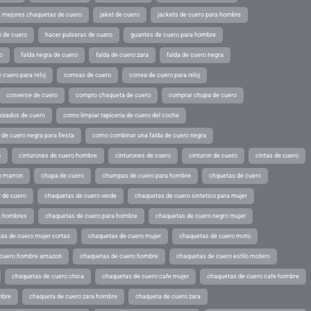
s mejores chaquetas de cuero
jaket de cuero
jackets de cuero para hombre
o de cuero
hacer pulseras de cuero
guantes de cuero para hombre
o
falda negra de cuero
falda de cuero zara
falda de cuero negra
 cuero para reloj
correas de cuero
correa de cuero para reloj
converse de cuero
compro chaqueta de cuero
comprar chupa de cuero
pizados de cuero
como limpiar tapiceria de cuero del coche
de cuero negra para fiesta
como combinar una falda de cuero negra
o
cinturones de cuero hombre
cinturones de cuero
cinturon de cuero
cintas de cuero
o marron
chupa de cuero
chumpas de cuero para hombre
chquetas de cuero
 de cuero
chaquetas de cuero verde
chaquetas de cuero sintetico para mujer
a hombres
chaquetas de cuero para hombre
chaquetas de cuero negro mujer
as de cuero mujer cortas
chaquetas de cuero mujer
chaquetas de cuero moto
 cuero hombre amazon
chaquetas de cuero hombre
chaquetas de cuero estilo motero
chaquetas de cuero chica
chaquetas de cuero cafe mujer
chaquetas de cuero cafe hombre
mbre
chaqueta de cuero zara hombre
chaqueta de cuero zara