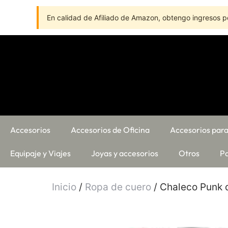
En calidad de Afiliado de Amazon, obtengo ingresos po
Accesorios
Accesorios de Oficina
Accesorios para
Equipaje y Viajes
Joyas y accesorios
Otros
Pa
Inicio
/
Ropa de cuero
/ Chaleco Punk 