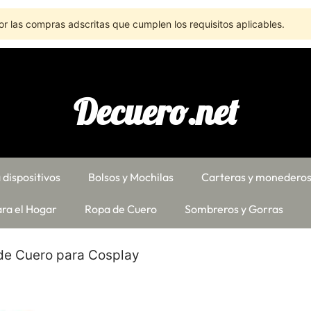
r las compras adscritas que cumplen los requisitos aplicables.
Decuero.net
 dispositivos
Bolsos y Mochilas
Carteras y monedero
ra el Hogar
Ropa de Cuero
Sombreros y Gorras
de Cuero para Cosplay