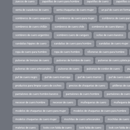
zuecos de cuero
zapatillas de cuero para hombre
zapatillas de cuero
zapatillas 
venta de cazadoras de cuero
venta chaquetas de cuero mujer
un puf de cuero en form
sombreros de cuero vaqueros
sombreros de cuero para mujer
sombreros de cuero pa
sombreros de cuero chillán
sombreros de cuero chile
sombreros de cuero blanco
sombrero de cuero argentino
sombrero cuero de canguro
sofas de cuero baratos
sandalias hippies de cuero
sandalias de cuero para hombre
sandalias de cuero mujer
ropa de cuero para hombre
ropa de cuero hombre
riñoneras de cuero para hombre
pulseras de trenzas de cuero
pulseras de hombre de cuero
pulseras de cuero y plata p
pulseras de cuero artesanales
pulseras de cuero
pulseras de cordon de cuero
pu
puf de cuero negro
puf de cuero marroqui
puf de cuero marron
puf de cuero cuad
productos para limpiar cuero de coches
precios de chaquetas de cuero
pitilleras de cu
pantalones de cuero hombre baratos
pantalones de cuero hombre
pantalones de cuer
neceser de cuero hombre
neceser de cuero
muñequeras de cuero
muñequera de
modelos de chaquetas de cuero para mujer
modelos de chaquetas de cuero para hombre
modelos chaquetas de cuero mujer
mochilas de cuero artesanales
mochilas de cuero
maletas de cuero
looks con falda de cuero
look falda de cuero
look con falda de 