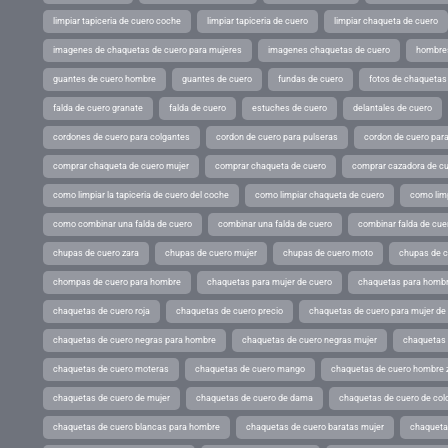
limpiar tapiceria de cuero coche
limpiar tapiceria de cuero
limpiar chaqueta de cuero
imagenes de chaquetas de cuero para mujeres
imagenes chaquetas de cuero
hombres
guantes de cuero hombre
guantes de cuero
fundas de cuero
fotos de chaquetas
falda de cuero granate
falda de cuero
estuches de cuero
delantales de cuero
cordones de cuero para colgantes
cordon de cuero para pulseras
cordon de cuero par
comprar chaqueta de cuero mujer
comprar chaqueta de cuero
comprar cazadora de c
como limpiar la tapiceria de cuero del coche
como limpiar chaqueta de cuero
como limp
como combinar una falda de cuero
combinar una falda de cuero
combinar falda de cue
chupas de cuero zara
chupas de cuero mujer
chupas de cuero moto
chupas de 
chompas de cuero para hombre
chaquetas para mujer de cuero
chaquetas para hombr
chaquetas de cuero roja
chaquetas de cuero precio
chaquetas de cuero para mujer d
chaquetas de cuero negras para hombre
chaquetas de cuero negras mujer
chaquetas 
chaquetas de cuero moteras
chaquetas de cuero mango
chaquetas de cuero hombre 
chaquetas de cuero de mujer
chaquetas de cuero de dama
chaquetas de cuero de col
chaquetas de cuero blancas para hombre
chaquetas de cuero baratas mujer
chaqueta