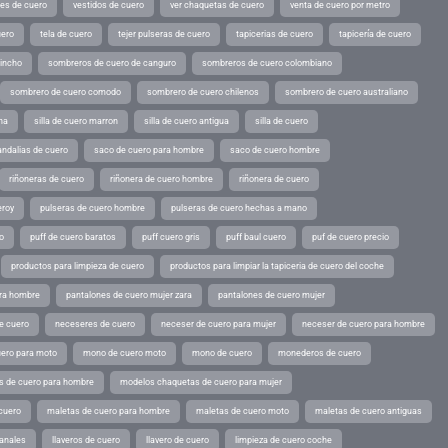
tes de cuero
vestidos de cuero
ver chaquetas de cuero
venta de cuero por metro
uero
tela de cuero
tejer pulseras de cuero
tapicerias de cuero
tapicería de cuero
pincho
sombreros de cuero de canguro
sombreros de cuero colombiano
sombrero de cuero comodo
sombrero de cuero chilenos
sombrero de cuero australiano
ina
silla de cuero marron
silla de cuero antigua
silla de cuero
andalias de cuero
saco de cuero para hombre
saco de cuero hombre
riñoneras de cuero
riñonera de cuero hombre
riñonera de cuero
eroy
pulseras de cuero hombre
pulseras de cuero hechas a mano
o
puff de cuero baratos
puff cuero gris
puff baul cuero
puf de cuero precio
productos para limpieza de cuero
productos para limpiar la tapiceria de cuero del coche
ara hombre
pantalones de cuero mujer zara
pantalones de cuero mujer
e cuero
neceseres de cuero
neceser de cuero para mujer
neceser de cuero para hombre
ero para moto
mono de cuero moto
mono de cuero
monederos de cuero
s de cuero para hombre
modelos chaquetas de cuero para mujer
cuero
maletas de cuero para hombre
maletas de cuero moto
maletas de cuero antiguas
sanales
llaveros de cuero
llavero de cuero
limpieza de cuero coche