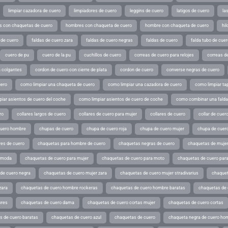
limpiar cazadora de cuero
limpiadores de cuero
leggins de cuero
latigos de cuero
la
 con chaquetas de cuero
hombres con chaqueta de cuero
hombre con chaqueta de cuero
hil
 de cuero
faldas de cuero zara
faldas de cuero negras
faldas de cuero
falda tubo de cuer
cuero de pu
cuero de la pu
cuchillos de cuero
correas de cuero para relojes
correas de
a colgantes
cordon de cuero con cierre de plata
cordon de cuero
converse negras de cuero
uero
como limpiar una chaqueta de cuero
como limpiar una cazadora de cuero
como limpiar ta
iar asientos de cuero del coche
como limpiar asientos de cuero de coche
como combinar una falda 
ro
collares largos de cuero
collares de cuero para mujer
collares de cuero
collar de cuer
cuero hombre
chupas de cuero
chupa de cuero roja
chupa de cuero mujer
chupa de cuer
es de cuero
chaquetas para hombre de cuero
chaquetas negras de cuero
chaquetas de mujer
e moda
chaquetas de cuero para mujer
chaquetas de cuero para moto
chaquetas de cuero par
de cuero negra
chaquetas de cuero mujer zara
chaquetas de cuero mujer stradivarius
chaquet
zara
chaquetas de cuero hombre rockeras
chaquetas de cuero hombre baratas
chaquetas de
ores
chaquetas de cuero dama
chaquetas de cuero cortas mujer
chaquetas de cuero cortas
s de cuero baratas
chaquetas de cuero azul
chaquetas de cuero
chaqueta negra de cuero ho