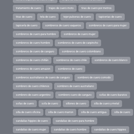
tratamiento de cuero
trajes de cuero moto
tiras de cuero por metros
tiras de cuero
tela de cuero
tejer pulseras de cuero
tapicerias de cuero
tapicería de cuero
sombreros de cuero vaqueros
sombreros de cuero para mujer
sombreros de cuero para hombre
sombreros de cuero mujer
sombreros de cuero hombre
sombreros de cuero de carpincho
sombreros de cuero de canguro
sombreros de cuero colombiano
sombreros de cuero chillán
sombreros de cuero chile
sombreros de cuero blanco
sombreros de cuero amazon
sombreros de cuero
sombreros australianos de cuero de canguro
sombrero de cuero comodo
sombrero de cuero chilenos
sombrero de cuero australiano
sombrero de cuero argentino
sombrero cuero de canguro
sofas de cuero baratos
sofas de cuero
sofa de cuero
sillones de cuero
silla de cuero y metal
silla de cuero oficina
silla de cuero marron
silla de cuero antigua
silla de cuero
sandalias hippies de cuero
sandalias de cuero para hombre
sandalias de cuero mujer
sandalias de cuero hombre
sandalias de cuero hippies