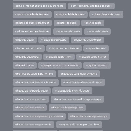
como combinar una falda de cuero negra
como combinar una falda de cuero
combinar una falda de cuero
combinar falda de cuero
collares largos de cuero
collares de cuero para mujer
collares de cuero
collar de cuero
cinturones de cuero hombre
cinturones de cuero
cinturon de cuero
cintas de cuero
chupas de cuero zara
chupas de cuero mujer
chupas de cuero moto
chupas de cuero hombre
chupas de cuero
chupa de cuero roja
chupa de cuero mujer
chupa de cuero marron
chupa de cuero
chumpas de cuero para hombre
chquetas de cuero
chompas de cuero para hombre
chaquetas para mujer de cuero
chaquetas para hombres de cuero
chaquetas para hombre de cuero
chaquetas negras de cuero
chaquetas de mujer de cuero
chaquetas de cuero verde
chaquetas de cuero sintetico para mujer
chaquetas de cuero roja
chaquetas de cuero precio
chaquetas de cuero para mujer de moda
chaquetas de cuero para mujer
chaquetas de cuero para moto
chaquetas de cuero para hombres