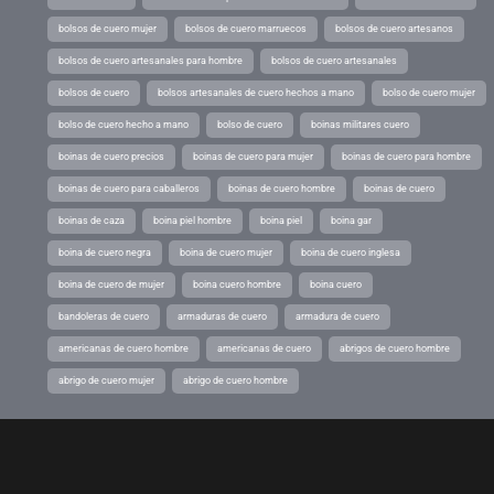
bolsos de cuero mujer
bolsos de cuero marruecos
bolsos de cuero artesanos
bolsos de cuero artesanales para hombre
bolsos de cuero artesanales
bolsos de cuero
bolsos artesanales de cuero hechos a mano
bolso de cuero mujer
bolso de cuero hecho a mano
bolso de cuero
boinas militares cuero
boinas de cuero precios
boinas de cuero para mujer
boinas de cuero para hombre
boinas de cuero para caballeros
boinas de cuero hombre
boinas de cuero
boinas de caza
boina piel hombre
boina piel
boina gar
boina de cuero negra
boina de cuero mujer
boina de cuero inglesa
boina de cuero de mujer
boina cuero hombre
boina cuero
bandoleras de cuero
armaduras de cuero
armadura de cuero
americanas de cuero hombre
americanas de cuero
abrigos de cuero hombre
abrigo de cuero mujer
abrigo de cuero hombre