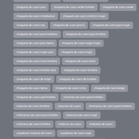
chaqueta de cuero zara
chaqueta de cuero verde hombre
chaqueta de cuero verde
chaqueta de cuero stradivarius
chaqueta de cuero sintetico mujer
chaqueta de cuero roja
chaqueta de cuero precio
chaqueta de cuero para mujer
chaqueta de cuero para hombres
chaqueta de cuero para hombre
chaqueta de cuero para dama
chaqueta de cuero negra mujer
chaqueta de cuero mujer zara
chaqueta de cuero mujer
chaqueta de cuero moto hombre
chaqueta de cuero moto
chaqueta de cuero hombre zara
chaqueta de cuero hombre
chaqueta de cuero de mujer
chaqueta de cuero de hombre
chaqueta de cuero dama
chaqueta de cuero corta
chaqueta de cuero beige
chaqueta de cuero azul hombre
chanclas de cuero para hombre
chanclas de cuero hombre
chanclas de cuero
chamarras de cuero para hombres
chamarras de cuero para hombre
chamarra de cuero mujer
chamarra de cuero hombre
chalecos de cuero
chaketas de cuero
cazadoras moteras de cuero
cazadoras de cuero rojas