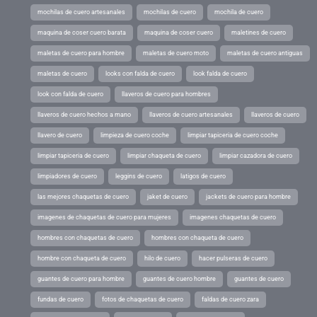
mochilas de cuero artesanales
mochilas de cuero
mochila de cuero
maquina de coser cuero barata
maquina de coser cuero
maletines de cuero
maletas de cuero para hombre
maletas de cuero moto
maletas de cuero antiguas
maletas de cuero
looks con falda de cuero
look falda de cuero
look con falda de cuero
llaveros de cuero para hombres
llaveros de cuero hechos a mano
llaveros de cuero artesanales
llaveros de cuero
llavero de cuero
limpieza de cuero coche
limpiar tapiceria de cuero coche
limpiar tapiceria de cuero
limpiar chaqueta de cuero
limpiar cazadora de cuero
limpiadores de cuero
leggins de cuero
latigos de cuero
las mejores chaquetas de cuero
jaket de cuero
jackets de cuero para hombre
imagenes de chaquetas de cuero para mujeres
imagenes chaquetas de cuero
hombres con chaquetas de cuero
hombres con chaqueta de cuero
hombre con chaqueta de cuero
hilo de cuero
hacer pulseras de cuero
guantes de cuero para hombre
guantes de cuero hombre
guantes de cuero
fundas de cuero
fotos de chaquetas de cuero
faldas de cuero zara