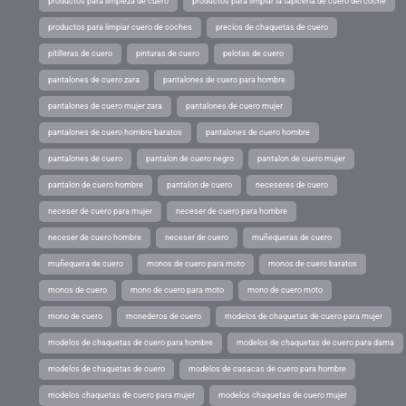
productos para limpieza de cuero
productos para limpiar la tapiceria de cuero del coche
productos para limpiar cuero de coches
precios de chaquetas de cuero
pitilleras de cuero
pinturas de cuero
pelotas de cuero
pantalones de cuero zara
pantalones de cuero para hombre
pantalones de cuero mujer zara
pantalones de cuero mujer
pantalones de cuero hombre baratos
pantalones de cuero hombre
pantalones de cuero
pantalon de cuero negro
pantalon de cuero mujer
pantalon de cuero hombre
pantalon de cuero
neceseres de cuero
neceser de cuero para mujer
neceser de cuero para hombre
neceser de cuero hombre
neceser de cuero
muñequeras de cuero
muñequera de cuero
monos de cuero para moto
monos de cuero baratos
monos de cuero
mono de cuero para moto
mono de cuero moto
mono de cuero
monederos de cuero
modelos de chaquetas de cuero para mujer
modelos de chaquetas de cuero para hombre
modelos de chaquetas de cuero para dama
modelos de chaquetas de cuero
modelos de casacas de cuero para hombre
modelos chaquetas de cuero para mujer
modelos chaquetas de cuero mujer