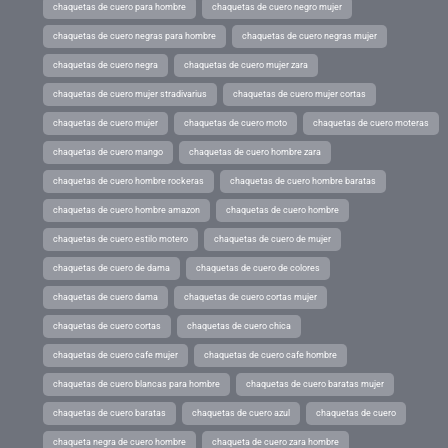
chaquetas de cuero para hombre
chaquetas de cuero negro mujer
chaquetas de cuero negras para hombre
chaquetas de cuero negras mujer
chaquetas de cuero negra
chaquetas de cuero mujer zara
chaquetas de cuero mujer stradivarius
chaquetas de cuero mujer cortas
chaquetas de cuero mujer
chaquetas de cuero moto
chaquetas de cuero moteras
chaquetas de cuero mango
chaquetas de cuero hombre zara
chaquetas de cuero hombre rockeras
chaquetas de cuero hombre baratas
chaquetas de cuero hombre amazon
chaquetas de cuero hombre
chaquetas de cuero estilo motero
chaquetas de cuero de mujer
chaquetas de cuero de dama
chaquetas de cuero de colores
chaquetas de cuero dama
chaquetas de cuero cortas mujer
chaquetas de cuero cortas
chaquetas de cuero chica
chaquetas de cuero cafe mujer
chaquetas de cuero cafe hombre
chaquetas de cuero blancas para hombre
chaquetas de cuero baratas mujer
chaquetas de cuero baratas
chaquetas de cuero azul
chaquetas de cuero
chaqueta negra de cuero hombre
chaqueta de cuero zara hombre