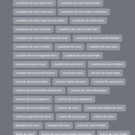
cazadoras de cuero para moto
cazadoras de cuero para hombre
cazadoras de cuero mujer zara
cazadoras de cuero mujer stradivarius
cazadoras de cuero mujer el corte ingles
cazadoras de cuero mujer
cazadoras de cuero moteras
cazadoras de cuero hombre zara
cazadoras de cuero hombre massimo dutti
cazadoras de cuero hombre baratas
cazadoras de cuero hombre
cazadoras de cuero
cazadora de cuero zara
cazadora de cuero segunda mano
cazadora de cuero roja mujer
cazadora de cuero mujer
cazadora de cuero moto
cazadora de cuero hombre
cazadora de cuero estilo motero
cascos de cuero
casacas de cuero mujer
casacas de cuero hombre
carteras negras de cuero
carteras de cuero prune
carteras de cuero hombre artesanales
carteras de cuero artesanales
carteras de cuero argentino
carteras de cuero argentinas
carteras de cuero argentina
carteras de cuero
carteras artesanales de cuero
carteras argentinas de cuero
cartera de cuero prune
cartera de cuero
brazaletes de cuero
brazalete de cuero
botas de cuero hombre
botas de cuero
bolsos de cuero para hombre artesanales
bolsos de cuero online