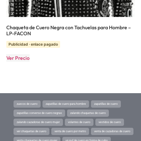
Chaqueta de Cuero Negra con Tachuelas para Hombre –
LP-FACON
Publicidad · enlace pagado
Ver Precio
zuecos de cuero
zapatillas de cuero para hombre
zapatillas de cuero
zapatillas converse de cuero negras
zalando chaquetas de cuero
zalando cazadoras de cuero mujer
volantes de cuero
vestidos de cuero
ver chaquetas de cuero
venta de cuero por metro
venta de cazadoras de cuero
venta chaquetas de cuero mujer
un puf de cuero en forma de cubo