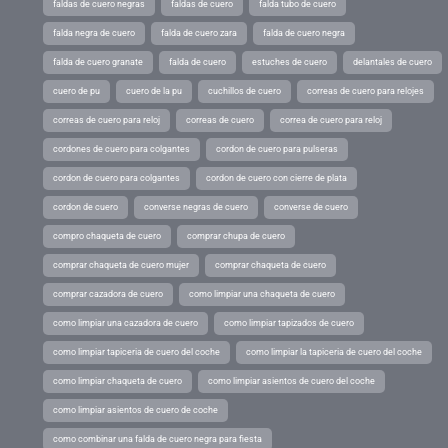
faldas de cuero negras
faldas de cuero
falda tubo de cuero
falda negra de cuero
falda de cuero zara
falda de cuero negra
falda de cuero granate
falda de cuero
estuches de cuero
delantales de cuero
cuero de pu
cuero de la pu
cuchillos de cuero
correas de cuero para relojes
correas de cuero para reloj
correas de cuero
correa de cuero para reloj
cordones de cuero para colgantes
cordon de cuero para pulseras
cordon de cuero para colgantes
cordon de cuero con cierre de plata
cordon de cuero
converse negras de cuero
converse de cuero
compro chaqueta de cuero
comprar chupa de cuero
comprar chaqueta de cuero mujer
comprar chaqueta de cuero
comprar cazadora de cuero
como limpiar una chaqueta de cuero
como limpiar una cazadora de cuero
como limpiar tapizados de cuero
como limpiar tapiceria de cuero del coche
como limpiar la tapiceria de cuero del coche
como limpiar chaqueta de cuero
como limpiar asientos de cuero del coche
como limpiar asientos de cuero de coche
como combinar una falda de cuero negra para fiesta