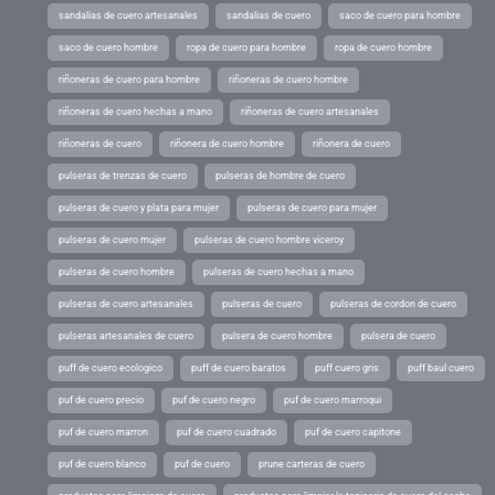
sandalias de cuero artesanales
sandalias de cuero
saco de cuero para hombre
saco de cuero hombre
ropa de cuero para hombre
ropa de cuero hombre
riñoneras de cuero para hombre
riñoneras de cuero hombre
riñoneras de cuero hechas a mano
riñoneras de cuero artesanales
riñoneras de cuero
riñonera de cuero hombre
riñonera de cuero
pulseras de trenzas de cuero
pulseras de hombre de cuero
pulseras de cuero y plata para mujer
pulseras de cuero para mujer
pulseras de cuero mujer
pulseras de cuero hombre viceroy
pulseras de cuero hombre
pulseras de cuero hechas a mano
pulseras de cuero artesanales
pulseras de cuero
pulseras de cordon de cuero
pulseras artesanales de cuero
pulsera de cuero hombre
pulsera de cuero
puff de cuero ecologico
puff de cuero baratos
puff cuero gris
puff baul cuero
puf de cuero precio
puf de cuero negro
puf de cuero marroqui
puf de cuero marron
puf de cuero cuadrado
puf de cuero capitone
puf de cuero blanco
puf de cuero
prune carteras de cuero