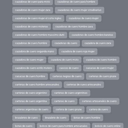
cazadoras de cuero para moto
cazadoras de cuero para hombre
cazadoras de cuero mujer zara
cazadoras de cuero mujer stradivarius
cazadoras de cuero mujer el corte ingles
cazadoras de cuero mujer
cazadoras de cuero moteras
cazadoras de cuero hombre zara
cazadoras de cuero hombre massimo dutti
cazadoras de cuero hombre baratas
cazadoras de cuero hombre
cazadoras de cuero
cazadora de cuero zara
cazadora de cuero segunda mano
cazadora de cuero roja mujer
cazadora de cuero mujer
cazadora de cuero moto
cazadora de cuero hombre
cazadora de cuero estilo motero
cascos de cuero
casacas de cuero mujer
casacas de cuero hombre
carteras negras de cuero
carteras de cuero prune
carteras de cuero hombre artesanales
carteras de cuero artesanales
carteras de cuero argentino
carteras de cuero argentinas
carteras de cuero argentina
carteras de cuero
carteras artesanales de cuero
carteras argentinas de cuero
cartera de cuero prune
cartera de cuero
brazaletes de cuero
brazalete de cuero
botas de cuero hombre
botas de cuero
bolsos de cuero para hombre artesanales
bolsos de cuero online