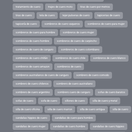
tratamiento de cuero
trajes de cuero moto
tiras de cuero por metros
tiras de cuero
tela de cuero
tejer pulseras de cuero
tapicerias de cuero
tapicería de cuero
sombreros de cuero vaqueros
sombreros de cuero para mujer
sombreros de cuero para hombre
sombreros de cuero mujer
sombreros de cuero hombre
sombreros de cuero de carpincho
sombreros de cuero de canguro
sombreros de cuero colombiano
sombreros de cuero chillán
sombreros de cuero chile
sombreros de cuero blanco
sombreros de cuero amazon
sombreros de cuero
sombreros australianos de cuero de canguro
sombrero de cuero comodo
sombrero de cuero chilenos
sombrero de cuero australiano
sombrero de cuero argentino
sombrero cuero de canguro
sofas de cuero baratos
sofas de cuero
sofa de cuero
sillones de cuero
silla de cuero y metal
silla de cuero oficina
silla de cuero marron
silla de cuero antigua
silla de cuero
sandalias hippies de cuero
sandalias de cuero para hombre
sandalias de cuero mujer
sandalias de cuero hombre
sandalias de cuero hippies