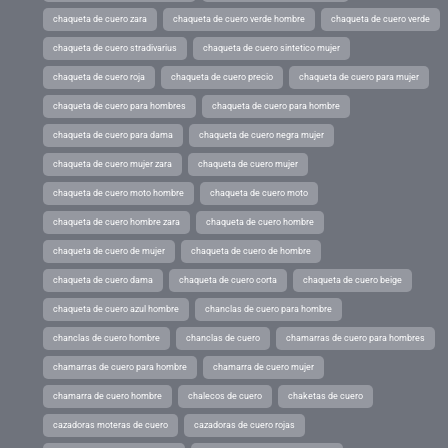
chaqueta de cuero zara
chaqueta de cuero verde hombre
chaqueta de cuero verde
chaqueta de cuero stradivarius
chaqueta de cuero sintetico mujer
chaqueta de cuero roja
chaqueta de cuero precio
chaqueta de cuero para mujer
chaqueta de cuero para hombres
chaqueta de cuero para hombre
chaqueta de cuero para dama
chaqueta de cuero negra mujer
chaqueta de cuero mujer zara
chaqueta de cuero mujer
chaqueta de cuero moto hombre
chaqueta de cuero moto
chaqueta de cuero hombre zara
chaqueta de cuero hombre
chaqueta de cuero de mujer
chaqueta de cuero de hombre
chaqueta de cuero dama
chaqueta de cuero corta
chaqueta de cuero beige
chaqueta de cuero azul hombre
chanclas de cuero para hombre
chanclas de cuero hombre
chanclas de cuero
chamarras de cuero para hombres
chamarras de cuero para hombre
chamarra de cuero mujer
chamarra de cuero hombre
chalecos de cuero
chaketas de cuero
cazadoras moteras de cuero
cazadoras de cuero rojas