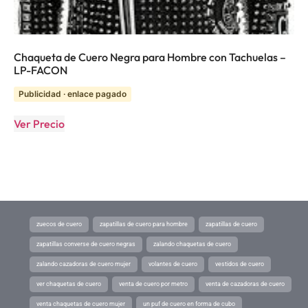
Chaqueta de Cuero Negra para Hombre con Tachuelas –
LP-FACON
Publicidad · enlace pagado
Ver Precio
zuecos de cuero
zapatillas de cuero para hombre
zapatillas de cuero
zapatillas converse de cuero negras
zalando chaquetas de cuero
zalando cazadoras de cuero mujer
volantes de cuero
vestidos de cuero
ver chaquetas de cuero
venta de cuero por metro
venta de cazadoras de cuero
venta chaquetas de cuero mujer
un puf de cuero en forma de cubo