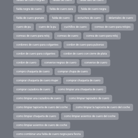
faldas de cuero negras
faldas de cuero
falda tubo de cuero
falda negra de cuero
falda de cuero zara
falda de cuero negra
falda de cuero granate
falda de cuero
estuches de cuero
delantales de cuero
cuero de pu
cuero de la pu
cuchillos de cuero
correas de cuero para relojes
correas de cuero para reloj
correas de cuero
correa de cuero para reloj
cordones de cuero para colgantes
cordon de cuero para pulseras
cordon de cuero para colgantes
cordon de cuero con cierre de plata
cordon de cuero
converse negras de cuero
converse de cuero
compro chaqueta de cuero
comprar chupa de cuero
comprar chaqueta de cuero mujer
comprar chaqueta de cuero
comprar cazadora de cuero
como limpiar una chaqueta de cuero
como limpiar una cazadora de cuero
como limpiar tapizados de cuero
como limpiar tapiceria de cuero del coche
como limpiar la tapiceria de cuero del coche
como limpiar chaqueta de cuero
como limpiar asientos de cuero del coche
como limpiar asientos de cuero de coche
como combinar una falda de cuero negra para fiesta