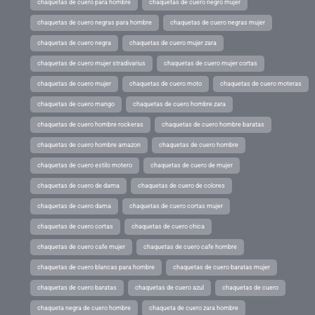
chaquetas de cuero para hombre
chaquetas de cuero negro mujer
chaquetas de cuero negras para hombre
chaquetas de cuero negras mujer
chaquetas de cuero negra
chaquetas de cuero mujer zara
chaquetas de cuero mujer stradivarius
chaquetas de cuero mujer cortas
chaquetas de cuero mujer
chaquetas de cuero moto
chaquetas de cuero moteras
chaquetas de cuero mango
chaquetas de cuero hombre zara
chaquetas de cuero hombre rockeras
chaquetas de cuero hombre baratas
chaquetas de cuero hombre amazon
chaquetas de cuero hombre
chaquetas de cuero estilo motero
chaquetas de cuero de mujer
chaquetas de cuero de dama
chaquetas de cuero de colores
chaquetas de cuero dama
chaquetas de cuero cortas mujer
chaquetas de cuero cortas
chaquetas de cuero chica
chaquetas de cuero cafe mujer
chaquetas de cuero cafe hombre
chaquetas de cuero blancas para hombre
chaquetas de cuero baratas mujer
chaquetas de cuero baratas
chaquetas de cuero azul
chaquetas de cuero
chaqueta negra de cuero hombre
chaqueta de cuero zara hombre