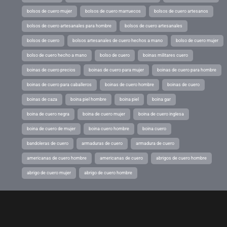
bolsos de cuero mujer
bolsos de cuero marruecos
bolsos de cuero artesanos
bolsos de cuero artesanales para hombre
bolsos de cuero artesanales
bolsos de cuero
bolsos artesanales de cuero hechos a mano
bolso de cuero mujer
bolso de cuero hecho a mano
bolso de cuero
boinas militares cuero
boinas de cuero precios
boinas de cuero para mujer
boinas de cuero para hombre
boinas de cuero para caballeros
boinas de cuero hombre
boinas de cuero
boinas de caza
boina piel hombre
boina piel
boina gar
boina de cuero negra
boina de cuero mujer
boina de cuero inglesa
boina de cuero de mujer
boina cuero hombre
boina cuero
bandoleras de cuero
armaduras de cuero
armadura de cuero
americanas de cuero hombre
americanas de cuero
abrigos de cuero hombre
abrigo de cuero mujer
abrigo de cuero hombre