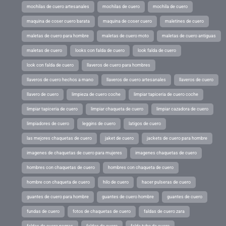
mochilas de cuero artesanales
mochilas de cuero
mochila de cuero
maquina de coser cuero barata
maquina de coser cuero
maletines de cuero
maletas de cuero para hombre
maletas de cuero moto
maletas de cuero antiguas
maletas de cuero
looks con falda de cuero
look falda de cuero
look con falda de cuero
llaveros de cuero para hombres
llaveros de cuero hechos a mano
llaveros de cuero artesanales
llaveros de cuero
llavero de cuero
limpieza de cuero coche
limpiar tapiceria de cuero coche
limpiar tapiceria de cuero
limpiar chaqueta de cuero
limpiar cazadora de cuero
limpiadores de cuero
leggins de cuero
latigos de cuero
las mejores chaquetas de cuero
jaket de cuero
jackets de cuero para hombre
imagenes de chaquetas de cuero para mujeres
imagenes chaquetas de cuero
hombres con chaquetas de cuero
hombres con chaqueta de cuero
hombre con chaqueta de cuero
hilo de cuero
hacer pulseras de cuero
guantes de cuero para hombre
guantes de cuero hombre
guantes de cuero
fundas de cuero
fotos de chaquetas de cuero
faldas de cuero zara