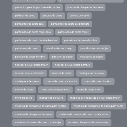
productos para limpiar cuero de coches
precios de chaquetas de cuero
pitilleras de cuero
pinturas de cuero
pelotas de cuero
pantalones de cuero zara
pantalones de cuero para hombre
pantalones de cuero mujer zara
pantalones de cuero mujer
pantalones de cuero hombre baratos
pantalones de cuero hombre
pantalones de cuero
pantalon de cuero negro
pantalon de cuero mujer
pantalon de cuero hombre
pantalon de cuero
neceseres de cuero
neceser de cuero para mujer
neceser de cuero para hombre
neceser de cuero hombre
neceser de cuero
muñequeras de cuero
muñequera de cuero
monos de cuero para moto
monos de cuero baratos
monos de cuero
mono de cuero para moto
mono de cuero moto
mono de cuero
monederos de cuero
modelos de chaquetas de cuero para mujer
modelos de chaquetas de cuero para hombre
modelos de chaquetas de cuero para dama
modelos de chaquetas de cuero
modelos de casacas de cuero para hombre
modelos chaquetas de cuero para mujer
modelos chaquetas de cuero mujer