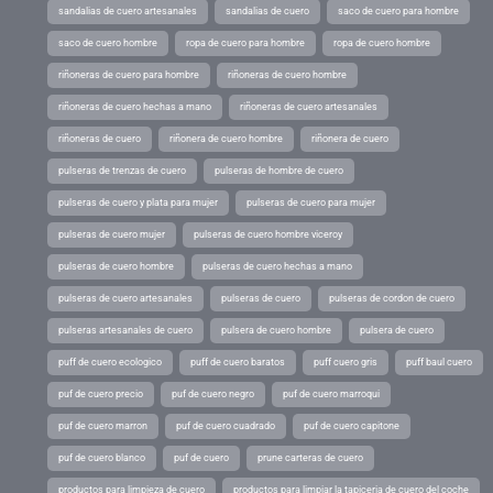
sandalias de cuero artesanales
sandalias de cuero
saco de cuero para hombre
saco de cuero hombre
ropa de cuero para hombre
ropa de cuero hombre
riñoneras de cuero para hombre
riñoneras de cuero hombre
riñoneras de cuero hechas a mano
riñoneras de cuero artesanales
riñoneras de cuero
riñonera de cuero hombre
riñonera de cuero
pulseras de trenzas de cuero
pulseras de hombre de cuero
pulseras de cuero y plata para mujer
pulseras de cuero para mujer
pulseras de cuero mujer
pulseras de cuero hombre viceroy
pulseras de cuero hombre
pulseras de cuero hechas a mano
pulseras de cuero artesanales
pulseras de cuero
pulseras de cordon de cuero
pulseras artesanales de cuero
pulsera de cuero hombre
pulsera de cuero
puff de cuero ecologico
puff de cuero baratos
puff cuero gris
puff baul cuero
puf de cuero precio
puf de cuero negro
puf de cuero marroqui
puf de cuero marron
puf de cuero cuadrado
puf de cuero capitone
puf de cuero blanco
puf de cuero
prune carteras de cuero
productos para limpieza de cuero
productos para limpiar la tapiceria de cuero del coche