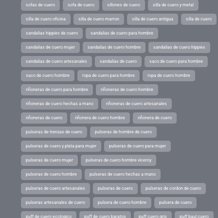
sofas de cuero
sofa de cuero
sillones de cuero
silla de cuero y metal
silla de cuero oficina
silla de cuero marron
silla de cuero antigua
silla de cuero
sandalias hippies de cuero
sandalias de cuero para hombre
sandalias de cuero mujer
sandalias de cuero hombre
sandalias de cuero hippies
sandalias de cuero artesanales
sandalias de cuero
saco de cuero para hombre
saco de cuero hombre
ropa de cuero para hombre
ropa de cuero hombre
riñoneras de cuero para hombre
riñoneras de cuero hombre
riñoneras de cuero hechas a mano
riñoneras de cuero artesanales
riñoneras de cuero
riñonera de cuero hombre
riñonera de cuero
pulseras de trenzas de cuero
pulseras de hombre de cuero
pulseras de cuero y plata para mujer
pulseras de cuero para mujer
pulseras de cuero mujer
pulseras de cuero hombre viceroy
pulseras de cuero hombre
pulseras de cuero hechas a mano
pulseras de cuero artesanales
pulseras de cuero
pulseras de cordon de cuero
pulseras artesanales de cuero
pulsera de cuero hombre
pulsera de cuero
puff de cuero ecologico
puff de cuero baratos
puff cuero gris
puff baul cuero