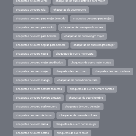
chaquetas de cuero verde
chaquetas de cuero sintetico para mujer
chaquetas de cuero roja
chaquetas de cuero precio
chaquetas de cuero para mujer de moda
chaquetas de cuero para mujer
chaquetas de cuero para moto
chaquetas de cuero para hombres
chaquetas de cuero para hombre
chaquetas de cuero negro mujer
chaquetas de cuero negras para hombre
chaquetas de cuero negras mujer
chaquetas de cuero negra
chaquetas de cuero mujer zara
chaquetas de cuero mujer stradivarius
chaquetas de cuero mujer cortas
chaquetas de cuero mujer
chaquetas de cuero moto
chaquetas de cuero moteras
chaquetas de cuero mango
chaquetas de cuero hombre zara
chaquetas de cuero hombre rockeras
chaquetas de cuero hombre baratas
chaquetas de cuero hombre amazon
chaquetas de cuero hombre
chaquetas de cuero estilo motero
chaquetas de cuero de mujer
chaquetas de cuero de dama
chaquetas de cuero de colores
chaquetas de cuero dama
chaquetas de cuero cortas mujer
chaquetas de cuero cortas
chaquetas de cuero chica