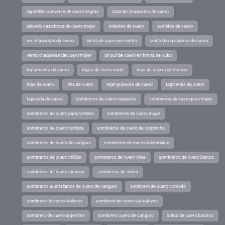
zapatillas converse de cuero negras
zalando chaquetas de cuero
zalando cazadoras de cuero mujer
volantes de cuero
vestidos de cuero
ver chaquetas de cuero
venta de cuero por metro
venta de cazadoras de cuero
venta chaquetas de cuero mujer
un puf de cuero en forma de cubo
tratamiento de cuero
trajes de cuero moto
tiras de cuero por metros
tiras de cuero
tela de cuero
tejer pulseras de cuero
tapicerias de cuero
tapicería de cuero
sombreros de cuero vaqueros
sombreros de cuero para mujer
sombreros de cuero para hombre
sombreros de cuero mujer
sombreros de cuero hombre
sombreros de cuero de carpincho
sombreros de cuero de canguro
sombreros de cuero colombiano
sombreros de cuero chillán
sombreros de cuero chile
sombreros de cuero blanco
sombreros de cuero amazon
sombreros de cuero
sombreros australianos de cuero de canguro
sombrero de cuero comodo
sombrero de cuero chilenos
sombrero de cuero australiano
sombrero de cuero argentino
sombrero cuero de canguro
sofas de cuero baratos