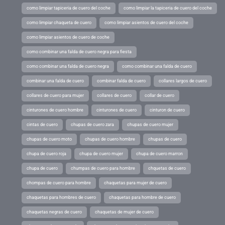
como limpiar tapiceria de cuero del coche
como limpiar la tapiceria de cuero del coche
como limpiar chaqueta de cuero
como limpiar asientos de cuero del coche
como limpiar asientos de cuero de coche
como combinar una falda de cuero negra para fiesta
como combinar una falda de cuero negra
como combinar una falda de cuero
combinar una falda de cuero
combinar falda de cuero
collares largos de cuero
collares de cuero para mujer
collares de cuero
collar de cuero
cinturones de cuero hombre
cinturones de cuero
cinturon de cuero
cintas de cuero
chupas de cuero zara
chupas de cuero mujer
chupas de cuero moto
chupas de cuero hombre
chupas de cuero
chupa de cuero roja
chupa de cuero mujer
chupa de cuero marron
chupa de cuero
chumpas de cuero para hombre
chquetas de cuero
chompas de cuero para hombre
chaquetas para mujer de cuero
chaquetas para hombres de cuero
chaquetas para hombre de cuero
chaquetas negras de cuero
chaquetas de mujer de cuero