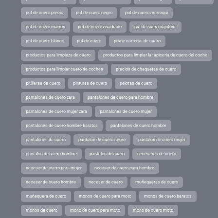
puf de cuero precio
puf de cuero negro
puf de cuero marroqui
puf de cuero marron
puf de cuero cuadrado
puf de cuero capitone
puf de cuero blanco
puf de cuero
prune carteras de cuero
productos para limpieza de cuero
productos para limpiar la tapiceria de cuero del coche
productos para limpiar cuero de coches
precios de chaquetas de cuero
pitilleras de cuero
pinturas de cuero
pelotas de cuero
pantalones de cuero zara
pantalones de cuero para hombre
pantalones de cuero mujer zara
pantalones de cuero mujer
pantalones de cuero hombre baratos
pantalones de cuero hombre
pantalones de cuero
pantalon de cuero negro
pantalon de cuero mujer
pantalon de cuero hombre
pantalon de cuero
neceseres de cuero
neceser de cuero para mujer
neceser de cuero para hombre
neceser de cuero hombre
neceser de cuero
muñequeras de cuero
muñequera de cuero
monos de cuero para moto
monos de cuero baratos
monos de cuero
mono de cuero para moto
mono de cuero moto