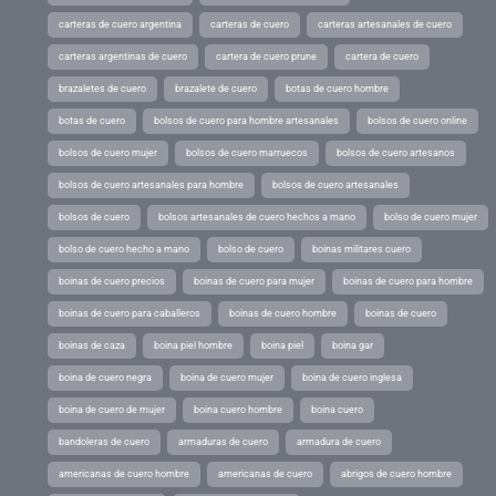
carteras de cuero argentina
carteras de cuero
carteras artesanales de cuero
carteras argentinas de cuero
cartera de cuero prune
cartera de cuero
brazaletes de cuero
brazalete de cuero
botas de cuero hombre
botas de cuero
bolsos de cuero para hombre artesanales
bolsos de cuero online
bolsos de cuero mujer
bolsos de cuero marruecos
bolsos de cuero artesanos
bolsos de cuero artesanales para hombre
bolsos de cuero artesanales
bolsos de cuero
bolsos artesanales de cuero hechos a mano
bolso de cuero mujer
bolso de cuero hecho a mano
bolso de cuero
boinas militares cuero
boinas de cuero precios
boinas de cuero para mujer
boinas de cuero para hombre
boinas de cuero para caballeros
boinas de cuero hombre
boinas de cuero
boinas de caza
boina piel hombre
boina piel
boina gar
boina de cuero negra
boina de cuero mujer
boina de cuero inglesa
boina de cuero de mujer
boina cuero hombre
boina cuero
bandoleras de cuero
armaduras de cuero
armadura de cuero
americanas de cuero hombre
americanas de cuero
abrigos de cuero hombre