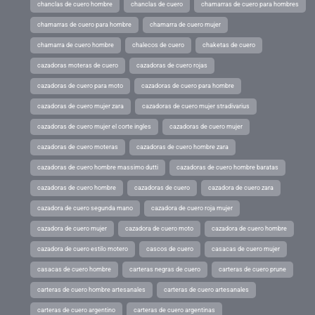
chanclas de cuero hombre
chanclas de cuero
chamarras de cuero para hombres
chamarras de cuero para hombre
chamarra de cuero mujer
chamarra de cuero hombre
chalecos de cuero
chaketas de cuero
cazadoras moteras de cuero
cazadoras de cuero rojas
cazadoras de cuero para moto
cazadoras de cuero para hombre
cazadoras de cuero mujer zara
cazadoras de cuero mujer stradivarius
cazadoras de cuero mujer el corte ingles
cazadoras de cuero mujer
cazadoras de cuero moteras
cazadoras de cuero hombre zara
cazadoras de cuero hombre massimo dutti
cazadoras de cuero hombre baratas
cazadoras de cuero hombre
cazadoras de cuero
cazadora de cuero zara
cazadora de cuero segunda mano
cazadora de cuero roja mujer
cazadora de cuero mujer
cazadora de cuero moto
cazadora de cuero hombre
cazadora de cuero estilo motero
cascos de cuero
casacas de cuero mujer
casacas de cuero hombre
carteras negras de cuero
carteras de cuero prune
carteras de cuero hombre artesanales
carteras de cuero artesanales
carteras de cuero argentino
carteras de cuero argentinas