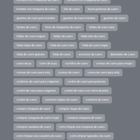
hombres con chaquetas de cuero
hombres con chaqueta de cuero
hombre con chaqueta de cuero
hilo de cuero
hacer pulseras de cuero
guantes de cuero para hombre
guantes de cuero hombre
guantes de cuero
fundas de cuero
fotos de chaquetas de cuero
faldas de cuero zara
faldas de cuero negras
faldas de cuero
falda tubo de cuero
falda negra de cuero
falda de cuero zara
falda de cuero negra
falda de cuero granate
falda de cuero
estuches de cuero
delantales de cuero
cuero de pu
cuero de la pu
cuchillos de cuero
correas de cuero para relojes
correas de cuero para reloj
correas de cuero
correa de cuero para reloj
cordones de cuero para colgantes
cordon de cuero para pulseras
cordon de cuero para colgantes
cordon de cuero con cierre de plata
cordon de cuero
converse negras de cuero
converse de cuero
compro chaqueta de cuero
comprar chupa de cuero
comprar chaqueta de cuero mujer
comprar chaqueta de cuero
comprar cazadora de cuero
como limpiar una chaqueta de cuero
como limpiar una cazadora de cuero
como limpiar tapizados de cuero