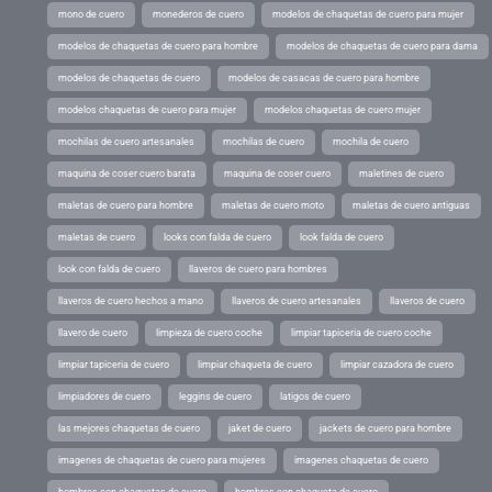
mono de cuero
monederos de cuero
modelos de chaquetas de cuero para mujer
modelos de chaquetas de cuero para hombre
modelos de chaquetas de cuero para dama
modelos de chaquetas de cuero
modelos de casacas de cuero para hombre
modelos chaquetas de cuero para mujer
modelos chaquetas de cuero mujer
mochilas de cuero artesanales
mochilas de cuero
mochila de cuero
maquina de coser cuero barata
maquina de coser cuero
maletines de cuero
maletas de cuero para hombre
maletas de cuero moto
maletas de cuero antiguas
maletas de cuero
looks con falda de cuero
look falda de cuero
look con falda de cuero
llaveros de cuero para hombres
llaveros de cuero hechos a mano
llaveros de cuero artesanales
llaveros de cuero
llavero de cuero
limpieza de cuero coche
limpiar tapiceria de cuero coche
limpiar tapiceria de cuero
limpiar chaqueta de cuero
limpiar cazadora de cuero
limpiadores de cuero
leggins de cuero
latigos de cuero
las mejores chaquetas de cuero
jaket de cuero
jackets de cuero para hombre
imagenes de chaquetas de cuero para mujeres
imagenes chaquetas de cuero