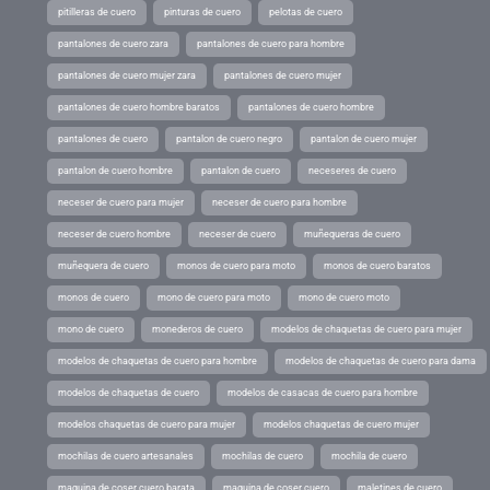
pitilleras de cuero
pinturas de cuero
pelotas de cuero
pantalones de cuero zara
pantalones de cuero para hombre
pantalones de cuero mujer zara
pantalones de cuero mujer
pantalones de cuero hombre baratos
pantalones de cuero hombre
pantalones de cuero
pantalon de cuero negro
pantalon de cuero mujer
pantalon de cuero hombre
pantalon de cuero
neceseres de cuero
neceser de cuero para mujer
neceser de cuero para hombre
neceser de cuero hombre
neceser de cuero
muñequeras de cuero
muñequera de cuero
monos de cuero para moto
monos de cuero baratos
monos de cuero
mono de cuero para moto
mono de cuero moto
mono de cuero
monederos de cuero
modelos de chaquetas de cuero para mujer
modelos de chaquetas de cuero para hombre
modelos de chaquetas de cuero para dama
modelos de chaquetas de cuero
modelos de casacas de cuero para hombre
modelos chaquetas de cuero para mujer
modelos chaquetas de cuero mujer
mochilas de cuero artesanales
mochilas de cuero
mochila de cuero
maquina de coser cuero barata
maquina de coser cuero
maletines de cuero