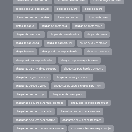
combinar una falda de cuero
combinar falda de cuero
collares largos de cuero
collares de cuero para mujer
collares de cuero
collar de cuero
cinturones de cuero hombre
cinturones de cuero
cinturon de cuero
cintas de cuero
chupas de cuero zara
chupas de cuero mujer
chupas de cuero moto
chupas de cuero hombre
chupas de cuero
chupa de cuero roja
chupa de cuero mujer
chupa de cuero marron
chupa de cuero
chumpas de cuero para hombre
chquetas de cuero
chompas de cuero para hombre
chaquetas para mujer de cuero
chaquetas para hombres de cuero
chaquetas para hombre de cuero
chaquetas negras de cuero
chaquetas de mujer de cuero
chaquetas de cuero verde
chaquetas de cuero sintetico para mujer
chaquetas de cuero roja
chaquetas de cuero precio
chaquetas de cuero para mujer de moda
chaquetas de cuero para mujer
chaquetas de cuero para moto
chaquetas de cuero para hombres
chaquetas de cuero para hombre
chaquetas de cuero negro mujer
chaquetas de cuero negras para hombre
chaquetas de cuero negras mujer