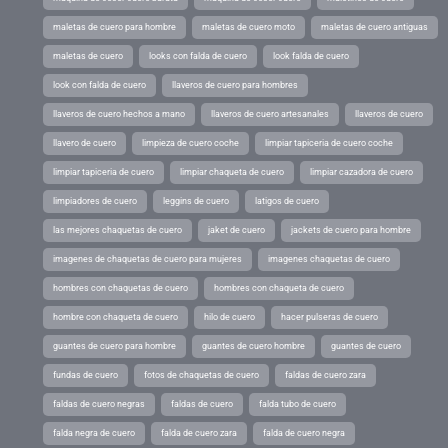
maletas de cuero para hombre
maletas de cuero moto
maletas de cuero antiguas
maletas de cuero
looks con falda de cuero
look falda de cuero
look con falda de cuero
llaveros de cuero para hombres
llaveros de cuero hechos a mano
llaveros de cuero artesanales
llaveros de cuero
llavero de cuero
limpieza de cuero coche
limpiar tapiceria de cuero coche
limpiar tapiceria de cuero
limpiar chaqueta de cuero
limpiar cazadora de cuero
limpiadores de cuero
leggins de cuero
latigos de cuero
las mejores chaquetas de cuero
jaket de cuero
jackets de cuero para hombre
imagenes de chaquetas de cuero para mujeres
imagenes chaquetas de cuero
hombres con chaquetas de cuero
hombres con chaqueta de cuero
hombre con chaqueta de cuero
hilo de cuero
hacer pulseras de cuero
guantes de cuero para hombre
guantes de cuero hombre
guantes de cuero
fundas de cuero
fotos de chaquetas de cuero
faldas de cuero zara
faldas de cuero negras
faldas de cuero
falda tubo de cuero
falda negra de cuero
falda de cuero zara
falda de cuero negra