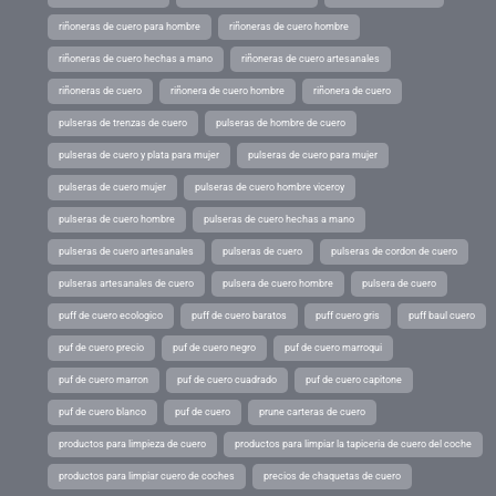
riñoneras de cuero para hombre
riñoneras de cuero hombre
riñoneras de cuero hechas a mano
riñoneras de cuero artesanales
riñoneras de cuero
riñonera de cuero hombre
riñonera de cuero
pulseras de trenzas de cuero
pulseras de hombre de cuero
pulseras de cuero y plata para mujer
pulseras de cuero para mujer
pulseras de cuero mujer
pulseras de cuero hombre viceroy
pulseras de cuero hombre
pulseras de cuero hechas a mano
pulseras de cuero artesanales
pulseras de cuero
pulseras de cordon de cuero
pulseras artesanales de cuero
pulsera de cuero hombre
pulsera de cuero
puff de cuero ecologico
puff de cuero baratos
puff cuero gris
puff baul cuero
puf de cuero precio
puf de cuero negro
puf de cuero marroqui
puf de cuero marron
puf de cuero cuadrado
puf de cuero capitone
puf de cuero blanco
puf de cuero
prune carteras de cuero
productos para limpieza de cuero
productos para limpiar la tapiceria de cuero del coche
productos para limpiar cuero de coches
precios de chaquetas de cuero