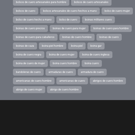
bolsos de cuero artesanales para hombre
bolsos de cuero artesanales
bolsos de cuero
bolsos artesanales de cuero hechos a mano
bolso de cuero mujer
bolso de cuero hecho a mano
bolso de cuero
boinas militares cuero
boinas de cuero precios
boinas de cuero para mujer
boinas de cuero para hombre
boinas de cuero para caballeros
boinas de cuero hombre
boinas de cuero
boinas de caza
boina piel hombre
boina piel
boina gar
boina de cuero negra
boina de cuero mujer
boina de cuero inglesa
boina de cuero de mujer
boina cuero hombre
boina cuero
bandoleras de cuero
armaduras de cuero
armadura de cuero
americanas de cuero hombre
americanas de cuero
abrigos de cuero hombre
abrigo de cuero mujer
abrigo de cuero hombre