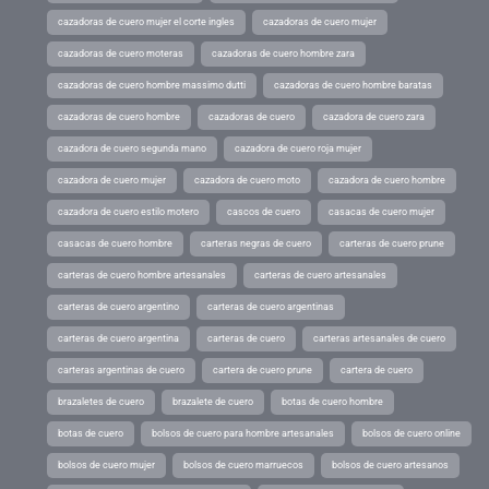
cazadoras de cuero mujer el corte ingles
cazadoras de cuero mujer
cazadoras de cuero moteras
cazadoras de cuero hombre zara
cazadoras de cuero hombre massimo dutti
cazadoras de cuero hombre baratas
cazadoras de cuero hombre
cazadoras de cuero
cazadora de cuero zara
cazadora de cuero segunda mano
cazadora de cuero roja mujer
cazadora de cuero mujer
cazadora de cuero moto
cazadora de cuero hombre
cazadora de cuero estilo motero
cascos de cuero
casacas de cuero mujer
casacas de cuero hombre
carteras negras de cuero
carteras de cuero prune
carteras de cuero hombre artesanales
carteras de cuero artesanales
carteras de cuero argentino
carteras de cuero argentinas
carteras de cuero argentina
carteras de cuero
carteras artesanales de cuero
carteras argentinas de cuero
cartera de cuero prune
cartera de cuero
brazaletes de cuero
brazalete de cuero
botas de cuero hombre
botas de cuero
bolsos de cuero para hombre artesanales
bolsos de cuero online
bolsos de cuero mujer
bolsos de cuero marruecos
bolsos de cuero artesanos