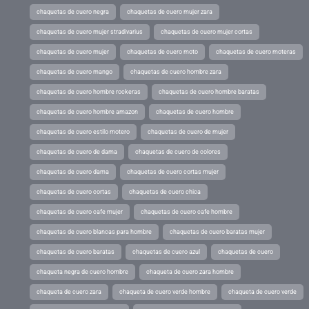
chaquetas de cuero negra
chaquetas de cuero mujer zara
chaquetas de cuero mujer stradivarius
chaquetas de cuero mujer cortas
chaquetas de cuero mujer
chaquetas de cuero moto
chaquetas de cuero moteras
chaquetas de cuero mango
chaquetas de cuero hombre zara
chaquetas de cuero hombre rockeras
chaquetas de cuero hombre baratas
chaquetas de cuero hombre amazon
chaquetas de cuero hombre
chaquetas de cuero estilo motero
chaquetas de cuero de mujer
chaquetas de cuero de dama
chaquetas de cuero de colores
chaquetas de cuero dama
chaquetas de cuero cortas mujer
chaquetas de cuero cortas
chaquetas de cuero chica
chaquetas de cuero cafe mujer
chaquetas de cuero cafe hombre
chaquetas de cuero blancas para hombre
chaquetas de cuero baratas mujer
chaquetas de cuero baratas
chaquetas de cuero azul
chaquetas de cuero
chaqueta negra de cuero hombre
chaqueta de cuero zara hombre
chaqueta de cuero zara
chaqueta de cuero verde hombre
chaqueta de cuero verde