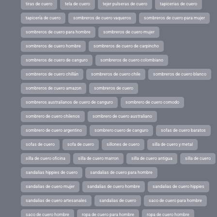
tiras de cuero
tela de cuero
tejer pulseras de cuero
tapicerias de cuero
tapicería de cuero
sombreros de cuero vaqueros
sombreros de cuero para mujer
sombreros de cuero para hombre
sombreros de cuero mujer
sombreros de cuero hombre
sombreros de cuero de carpincho
sombreros de cuero de canguro
sombreros de cuero colombiano
sombreros de cuero chillán
sombreros de cuero chile
sombreros de cuero blanco
sombreros de cuero amazon
sombreros de cuero
sombreros australianos de cuero de canguro
sombrero de cuero comodo
sombrero de cuero chilenos
sombrero de cuero australiano
sombrero de cuero argentino
sombrero cuero de canguro
sofas de cuero baratos
sofas de cuero
sofa de cuero
sillones de cuero
silla de cuero y metal
silla de cuero oficina
silla de cuero marron
silla de cuero antigua
silla de cuero
sandalias hippies de cuero
sandalias de cuero para hombre
sandalias de cuero mujer
sandalias de cuero hombre
sandalias de cuero hippies
sandalias de cuero artesanales
sandalias de cuero
saco de cuero para hombre
saco de cuero hombre
ropa de cuero para hombre
ropa de cuero hombre