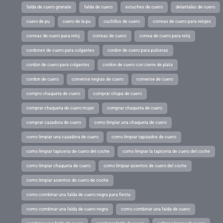
falda de cuero granate
falda de cuero
estuches de cuero
delantales de cuero
cuero de pu
cuero de la pu
cuchillos de cuero
correas de cuero para relojes
correas de cuero para reloj
correas de cuero
correa de cuero para reloj
cordones de cuero para colgantes
cordon de cuero para pulseras
cordon de cuero para colgantes
cordon de cuero con cierre de plata
cordon de cuero
converse negras de cuero
converse de cuero
compro chaqueta de cuero
comprar chupa de cuero
comprar chaqueta de cuero mujer
comprar chaqueta de cuero
comprar cazadora de cuero
como limpiar una chaqueta de cuero
como limpiar una cazadora de cuero
como limpiar tapizados de cuero
como limpiar tapiceria de cuero del coche
como limpiar la tapiceria de cuero del coche
como limpiar chaqueta de cuero
como limpiar asientos de cuero del coche
como limpiar asientos de cuero de coche
como combinar una falda de cuero negra para fiesta
como combinar una falda de cuero negra
como combinar una falda de cuero