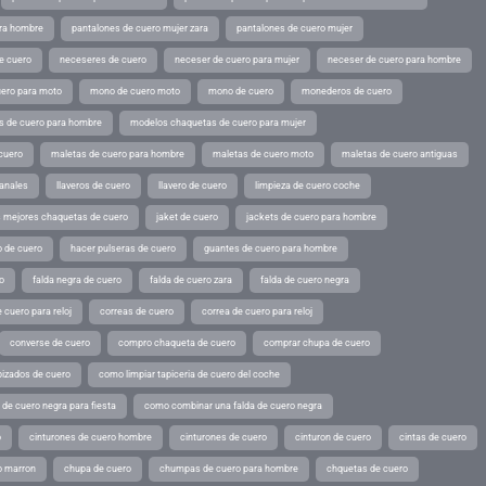
ara hombre
pantalones de cuero mujer zara
pantalones de cuero mujer
e cuero
neceseres de cuero
neceser de cuero para mujer
neceser de cuero para hombre
ero para moto
mono de cuero moto
mono de cuero
monederos de cuero
s de cuero para hombre
modelos chaquetas de cuero para mujer
cuero
maletas de cuero para hombre
maletas de cuero moto
maletas de cuero antiguas
sanales
llaveros de cuero
llavero de cuero
limpieza de cuero coche
s mejores chaquetas de cuero
jaket de cuero
jackets de cuero para hombre
o de cuero
hacer pulseras de cuero
guantes de cuero para hombre
o
falda negra de cuero
falda de cuero zara
falda de cuero negra
 cuero para reloj
correas de cuero
correa de cuero para reloj
converse de cuero
compro chaqueta de cuero
comprar chupa de cuero
pizados de cuero
como limpiar tapiceria de cuero del coche
de cuero negra para fiesta
como combinar una falda de cuero negra
o
cinturones de cuero hombre
cinturones de cuero
cinturon de cuero
cintas de cuero
o marron
chupa de cuero
chumpas de cuero para hombre
chquetas de cuero