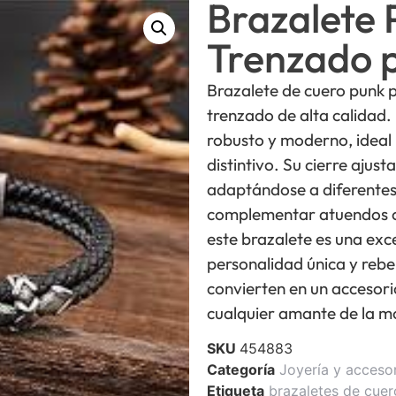
Brazalete 
Trenzado 
Brazalete de cuero punk 
trenzado de alta calidad.
robusto y moderno, ideal 
distintivo. Su cierre ajus
adaptándose a diferente
complementar atuendos ca
este brazalete es una exc
personalidad única y rebel
convierten en un accesori
cualquier amante de la m
SKU
454883
Categoría
Joyería y acceso
Etiqueta
brazaletes de cuer