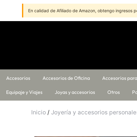
En calidad de Afiliado de Amazon, obtengo ingresos po
Accesorios
Accesorios de Oficina
Accesorios para
Equipaje y Viajes
Joyas y accesorios
Otros
Pa
Inicio
/
Joyería y accesorios personale