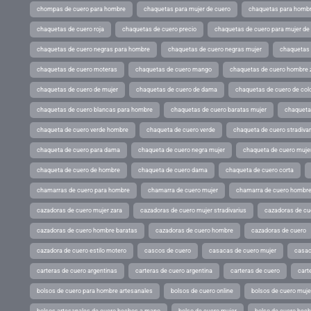
chompas de cuero para hombre
chaquetas para mujer de cuero
chaquetas para hombr
chaquetas de cuero roja
chaquetas de cuero precio
chaquetas de cuero para mujer d
chaquetas de cuero negras para hombre
chaquetas de cuero negras mujer
chaquetas 
chaquetas de cuero moteras
chaquetas de cuero mango
chaquetas de cuero hombre 
chaquetas de cuero de mujer
chaquetas de cuero de dama
chaquetas de cuero de col
chaquetas de cuero blancas para hombre
chaquetas de cuero baratas mujer
chaqueta
chaqueta de cuero verde hombre
chaqueta de cuero verde
chaqueta de cuero stradivar
chaqueta de cuero para dama
chaqueta de cuero negra mujer
chaqueta de cuero mujer
chaqueta de cuero de hombre
chaqueta de cuero dama
chaqueta de cuero corta
chamarras de cuero para hombre
chamarra de cuero mujer
chamarra de cuero hombr
cazadoras de cuero mujer zara
cazadoras de cuero mujer stradivarius
cazadoras de cue
cazadoras de cuero hombre baratas
cazadoras de cuero hombre
cazadoras de cuero
cazadora de cuero estilo motero
cascos de cuero
casacas de cuero mujer
casac
carteras de cuero argentinas
carteras de cuero argentina
carteras de cuero
cart
bolsos de cuero para hombre artesanales
bolsos de cuero online
bolsos de cuero muje
bolsos artesanales de cuero hechos a mano
bolso de cuero mujer
bolso de cuero hec