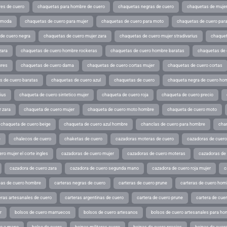
es de cuero
chaquetas para hombre de cuero
chaquetas negras de cuero
chaquetas de mujer
e moda
chaquetas de cuero para mujer
chaquetas de cuero para moto
chaquetas de cuero par
de cuero negra
chaquetas de cuero mujer zara
chaquetas de cuero mujer stradivarius
chaquet
zara
chaquetas de cuero hombre rockeras
chaquetas de cuero hombre baratas
chaquetas de
ores
chaquetas de cuero dama
chaquetas de cuero cortas mujer
chaquetas de cuero cortas
s de cuero baratas
chaquetas de cuero azul
chaquetas de cuero
chaqueta negra de cuero ho
ius
chaqueta de cuero sintetico mujer
chaqueta de cuero roja
chaqueta de cuero precio
 zara
chaqueta de cuero mujer
chaqueta de cuero moto hombre
chaqueta de cuero moto
chaqueta de cuero beige
chaqueta de cuero azul hombre
chanclas de cuero para hombre
cha
e
chalecos de cuero
chaketas de cuero
cazadoras moteras de cuero
cazadoras de cuero
ro mujer el corte ingles
cazadoras de cuero mujer
cazadoras de cuero moteras
cazadoras de
cazadora de cuero zara
cazadora de cuero segunda mano
cazadora de cuero roja mujer
c
as de cuero hombre
carteras negras de cuero
carteras de cuero prune
carteras de cuero hom
eras artesanales de cuero
carteras argentinas de cuero
cartera de cuero prune
cartera de cue
r
bolsos de cuero marruecos
bolsos de cuero artesanos
bolsos de cuero artesanales para ho
ho a mano
bolso de cuero
boinas militares cuero
boinas de cuero precios
boinas de cuero