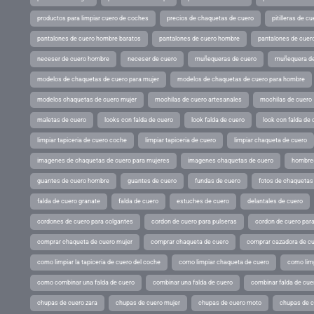
productos para limpiar cuero de coches
precios de chaquetas de cuero
pitilleras de cu
pantalones de cuero hombre baratos
pantalones de cuero hombre
pantalones de cuer
neceser de cuero hombre
neceser de cuero
muñequeras de cuero
muñequera de
modelos de chaquetas de cuero para mujer
modelos de chaquetas de cuero para hombre
modelos chaquetas de cuero mujer
mochilas de cuero artesanales
mochilas de cuero
maletas de cuero
looks con falda de cuero
look falda de cuero
look con falda de 
limpiar tapiceria de cuero coche
limpiar tapiceria de cuero
limpiar chaqueta de cuero
imagenes de chaquetas de cuero para mujeres
imagenes chaquetas de cuero
hombres
guantes de cuero hombre
guantes de cuero
fundas de cuero
fotos de chaquetas
falda de cuero granate
falda de cuero
estuches de cuero
delantales de cuero
cordones de cuero para colgantes
cordon de cuero para pulseras
cordon de cuero par
comprar chaqueta de cuero mujer
comprar chaqueta de cuero
comprar cazadora de c
como limpiar la tapiceria de cuero del coche
como limpiar chaqueta de cuero
como limp
como combinar una falda de cuero
combinar una falda de cuero
combinar falda de cue
chupas de cuero zara
chupas de cuero mujer
chupas de cuero moto
chupas de 