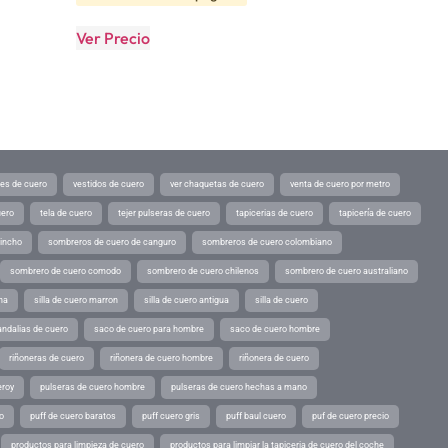
Ver Precio
tes de cuero
vestidos de cuero
ver chaquetas de cuero
venta de cuero por metro
uero
tela de cuero
tejer pulseras de cuero
tapicerias de cuero
tapicería de cuero
pincho
sombreros de cuero de canguro
sombreros de cuero colombiano
sombrero de cuero comodo
sombrero de cuero chilenos
sombrero de cuero australiano
ina
silla de cuero marron
silla de cuero antigua
silla de cuero
andalias de cuero
saco de cuero para hombre
saco de cuero hombre
riñoneras de cuero
riñonera de cuero hombre
riñonera de cuero
eroy
pulseras de cuero hombre
pulseras de cuero hechas a mano
o
puff de cuero baratos
puff cuero gris
puff baul cuero
puf de cuero precio
productos para limpieza de cuero
productos para limpiar la tapiceria de cuero del coche