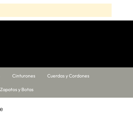
s
Cinturones
Cuerdas y Cordones
Zapatos y Botas
re