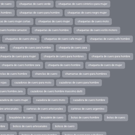
 de cuero
chaquetas de cuero verde
chaquetas de cuero sintetico para mujer
a hombres
chaquetas de cuero para hombre
chaquetas de cuero negro mujer
as de cuero mujer cortas
chaquetas de cuero mujer
chaquetas de cuero moto
 cuero hombre amazon
chaquetas de cuero hombre
chaquetas de cuero estilo motero
chaquetas de cuero chica
chaquetas de cuero cafe mujer
chaquetas de cuero cafe hombre
mbre
chaqueta de cuero zara hombre
chaqueta de cuero zara
chaqueta de cuero para mujer
chaqueta de cuero para hombres
chaqueta de cuero para hombre
chaqueta de cuero hombre zara
chaqueta de cuero hombre
chaqueta de cuero de mujer
nclas de cuero hombre
chanclas de cuero
chamarras de cuero para hombres
 rojas
cazadoras de cuero para moto
cazadoras de cuero para hombre
 cuero hombre zara
cazadoras de cuero hombre massimo dutti
azadora de cuero mujer
cazadora de cuero moto
cazadora de cuero hombre
bre artesanales
carteras de cuero artesanales
carteras de cuero argentino
ro
brazaletes de cuero
brazalete de cuero
botas de cuero hombre
botas de cuero
mbre
bolsos de cuero artesanales
bolsos de cuero
 para mujer
boinas de cuero para hombre
boinas de cuero para caballeros