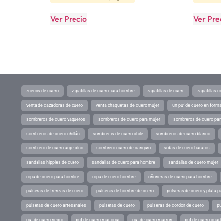
Ver Precio
Ver Pre
zuecos de cuero
zapatillas de cuero para hombre
zapatillas de cuero
zapatillas 
venta de cazadoras de cuero
venta chaquetas de cuero mujer
un puf de cuero en form
sombreros de cuero vaqueros
sombreros de cuero para mujer
sombreros de cuero pa
sombreros de cuero chillán
sombreros de cuero chile
sombreros de cuero blanco
sombrero de cuero argentino
sombrero cuero de canguro
sofas de cuero baratos
sandalias hippies de cuero
sandalias de cuero para hombre
sandalias de cuero mujer
ropa de cuero para hombre
ropa de cuero hombre
riñoneras de cuero para hombre
pulseras de trenzas de cuero
pulseras de hombre de cuero
pulseras de cuero y plata p
pulseras de cuero artesanales
pulseras de cuero
pulseras de cordon de cuero
pu
puf de cuero negro
puf de cuero marroqui
puf de cuero marron
puf de cuero cuad