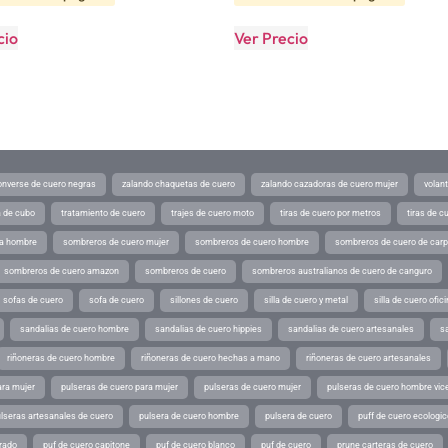
cio
Ver Precio
converse de cuero negras
zalando chaquetas de cuero
zalando cazadoras de cuero mujer
volan
a de cubo
tratamiento de cuero
trajes de cuero moto
tiras de cuero por metros
tiras de c
ra hombre
sombreros de cuero mujer
sombreros de cuero hombre
sombreros de cuero de car
sombreros de cuero amazon
sombreros de cuero
sombreros australianos de cuero de canguro
sofas de cuero
sofa de cuero
sillones de cuero
silla de cuero y metal
silla de cuero ofic
sandalias de cuero hombre
sandalias de cuero hippies
sandalias de cuero artesanales
s
riñoneras de cuero hombre
riñoneras de cuero hechas a mano
riñoneras de cuero artesanales
ara mujer
pulseras de cuero para mujer
pulseras de cuero mujer
pulseras de cuero hombre vic
lseras artesanales de cuero
pulsera de cuero hombre
pulsera de cuero
puff de cuero ecologic
rado
puf de cuero capitone
puf de cuero blanco
puf de cuero
prune carteras de cuero