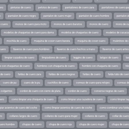
ero
pinturas de cuero
pelotas de cuero
pantalones de cuero zara
pantalones de cuero p
o
pantalon de cuero negro
pantalon de cuero mujer
pantalon de cuero hombre
pantalon d
 cuero
monos de cuero para moto
monos de cuero baratos
monos de cuero
mono de cu
modelos de chaquetas de cuero para dama
modelos de chaquetas de cuero
modelos de casaca
mochila de cuero
maquina de coser cuero barata
maquina de coser cuero
maletines de 
cuero
llaveros de cuero para hombres
llaveros de cuero hechos a mano
llaveros de cuero arte
limpiar cazadora de cuero
limpiadores de cuero
leggins de cuero
latigos de cuero
la
 con chaquetas de cuero
hombres con chaqueta de cuero
hombre con chaqueta de cuero
hil
 de cuero
faldas de cuero zara
faldas de cuero negras
faldas de cuero
falda tubo de cuer
cuero de pu
cuero de la pu
cuchillos de cuero
correas de cuero para relojes
correas de
a colgantes
cordon de cuero con cierre de plata
cordon de cuero
converse negras de cuero
uero
como limpiar una chaqueta de cuero
como limpiar una cazadora de cuero
como limpiar ta
iar asientos de cuero del coche
como limpiar asientos de cuero de coche
como combinar una falda 
ro
collares largos de cuero
collares de cuero para mujer
collares de cuero
collar de cuer
cuero hombre
chupas de cuero
chupa de cuero roja
chupa de cuero mujer
chupa de cuer