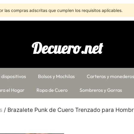
r las compras adscritas que cumplen los requisitos aplicables.
Decuero.net
 dispositivos
Bolsos y Mochilas
Carteras y monedero
ra el Hogar
Ropa de Cuero
Sombreros y Gorras
s
/ Brazalete Punk de Cuero Trenzado para Homb