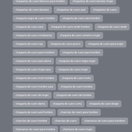
chaquetas de cuero blancas para hombre
chaquetas de cuero baratas mujer
chaquetas de cuero baratas
chaquetas de cuero azul
chaquetas de cuero
chaqueta negra de cuero hombre
chaqueta de cuero zara hombre
chaqueta de cuero zara
chaqueta de cuero verde hombre
chaqueta de cuero verde
chaqueta de cuero stradivarius
chaqueta de cuero sintetico mujer
chaqueta de cuero roja
chaqueta de cuero precio
chaqueta de cuero para mujer
chaqueta de cuero para hombres
chaqueta de cuero para hombre
chaqueta de cuero para dama
chaqueta de cuero negra mujer
chaqueta de cuero mujer zara
chaqueta de cuero mujer
chaqueta de cuero moto hombre
chaqueta de cuero moto
chaqueta de cuero hombre zara
chaqueta de cuero hombre
chaqueta de cuero de mujer
chaqueta de cuero de hombre
chaqueta de cuero dama
chaqueta de cuero corta
chaqueta de cuero beige
chaqueta de cuero azul hombre
chanclas de cuero para hombre
chanclas de cuero hombre
chanclas de cuero
chamarras de cuero para hombres
chamarras de cuero para hombre
chamarra de cuero mujer