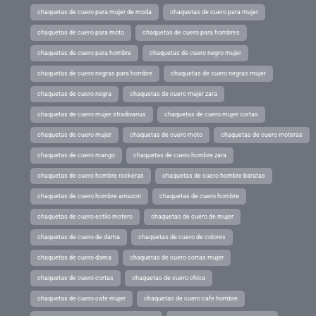
chaquetas de cuero para mujer de moda
chaquetas de cuero para mujer
chaquetas de cuero para moto
chaquetas de cuero para hombres
chaquetas de cuero para hombre
chaquetas de cuero negro mujer
chaquetas de cuero negras para hombre
chaquetas de cuero negras mujer
chaquetas de cuero negra
chaquetas de cuero mujer zara
chaquetas de cuero mujer stradivarius
chaquetas de cuero mujer cortas
chaquetas de cuero mujer
chaquetas de cuero moto
chaquetas de cuero moteras
chaquetas de cuero mango
chaquetas de cuero hombre zara
chaquetas de cuero hombre rockeras
chaquetas de cuero hombre baratas
chaquetas de cuero hombre amazon
chaquetas de cuero hombre
chaquetas de cuero estilo motero
chaquetas de cuero de mujer
chaquetas de cuero de dama
chaquetas de cuero de colores
chaquetas de cuero dama
chaquetas de cuero cortas mujer
chaquetas de cuero cortas
chaquetas de cuero chica
chaquetas de cuero cafe mujer
chaquetas de cuero cafe hombre