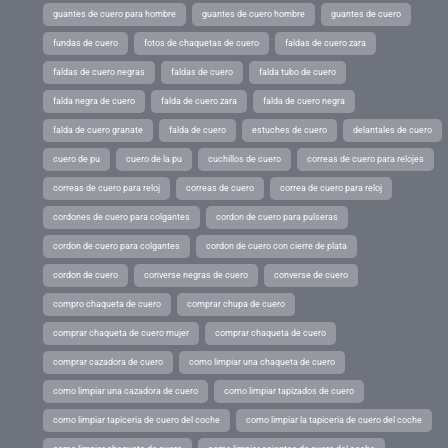
guantes de cuero para hombre
guantes de cuero hombre
guantes de cuero
fundas de cuero
fotos de chaquetas de cuero
faldas de cuero zara
faldas de cuero negras
faldas de cuero
falda tubo de cuero
falda negra de cuero
falda de cuero zara
falda de cuero negra
falda de cuero granate
falda de cuero
estuches de cuero
delantales de cuero
cuero de pu
cuero de la pu
cuchillos de cuero
correas de cuero para relojes
correas de cuero para reloj
correas de cuero
correa de cuero para reloj
cordones de cuero para colgantes
cordon de cuero para pulseras
cordon de cuero para colgantes
cordon de cuero con cierre de plata
cordon de cuero
converse negras de cuero
converse de cuero
compro chaqueta de cuero
comprar chupa de cuero
comprar chaqueta de cuero mujer
comprar chaqueta de cuero
comprar cazadora de cuero
como limpiar una chaqueta de cuero
como limpiar una cazadora de cuero
como limpiar tapizados de cuero
como limpiar tapiceria de cuero del coche
como limpiar la tapiceria de cuero del coche