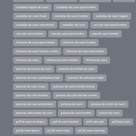
sandalias hippies de cuero
sandalias de cuero para hombre
sandalias de cuero mujer
sandalias de cuero hombre
sandalias de cuero hippies
sandalias de cuero artesanales
sandalias de cuero
saco de cuero para hombre
saco de cuero hombre
ropa de cuero para hombre
ropa de cuero hombre
riñoneras de cuero para hombre
riñoneras de cuero hombre
riñoneras de cuero hechas a mano
riñoneras de cuero artesanales
riñoneras de cuero
riñonera de cuero hombre
riñonera de cuero
pulseras de trenzas de cuero
pulseras de hombre de cuero
pulseras de cuero y plata para mujer
pulseras de cuero para mujer
pulseras de cuero mujer
pulseras de cuero hombre viceroy
pulseras de cuero hombre
pulseras de cuero hechas a mano
pulseras de cuero artesanales
pulseras de cuero
pulseras de cordon de cuero
pulseras artesanales de cuero
pulsera de cuero hombre
pulsera de cuero
puff de cuero ecologico
puff de cuero baratos
puff cuero gris
puff baul cuero
puf de cuero precio
puf de cuero negro
puf de cuero marroqui