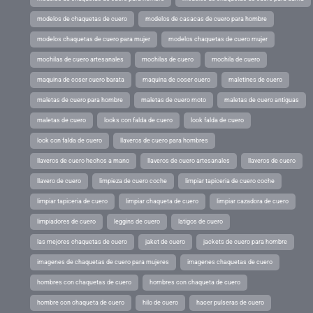
modelos de chaquetas de cuero
modelos de casacas de cuero para hombre
modelos chaquetas de cuero para mujer
modelos chaquetas de cuero mujer
mochilas de cuero artesanales
mochilas de cuero
mochila de cuero
maquina de coser cuero barata
maquina de coser cuero
maletines de cuero
maletas de cuero para hombre
maletas de cuero moto
maletas de cuero antiguas
maletas de cuero
looks con falda de cuero
look falda de cuero
look con falda de cuero
llaveros de cuero para hombres
llaveros de cuero hechos a mano
llaveros de cuero artesanales
llaveros de cuero
llavero de cuero
limpieza de cuero coche
limpiar tapiceria de cuero coche
limpiar tapiceria de cuero
limpiar chaqueta de cuero
limpiar cazadora de cuero
limpiadores de cuero
leggins de cuero
latigos de cuero
las mejores chaquetas de cuero
jaket de cuero
jackets de cuero para hombre
imagenes de chaquetas de cuero para mujeres
imagenes chaquetas de cuero
hombres con chaquetas de cuero
hombres con chaqueta de cuero
hombre con chaqueta de cuero
hilo de cuero
hacer pulseras de cuero