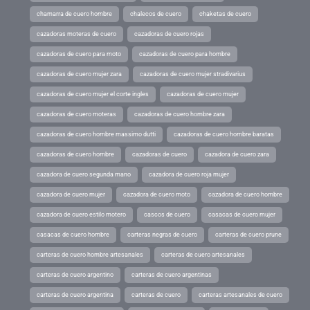
chamarra de cuero hombre
chalecos de cuero
chaketas de cuero
cazadoras moteras de cuero
cazadoras de cuero rojas
cazadoras de cuero para moto
cazadoras de cuero para hombre
cazadoras de cuero mujer zara
cazadoras de cuero mujer stradivarius
cazadoras de cuero mujer el corte ingles
cazadoras de cuero mujer
cazadoras de cuero moteras
cazadoras de cuero hombre zara
cazadoras de cuero hombre massimo dutti
cazadoras de cuero hombre baratas
cazadoras de cuero hombre
cazadoras de cuero
cazadora de cuero zara
cazadora de cuero segunda mano
cazadora de cuero roja mujer
cazadora de cuero mujer
cazadora de cuero moto
cazadora de cuero hombre
cazadora de cuero estilo motero
cascos de cuero
casacas de cuero mujer
casacas de cuero hombre
carteras negras de cuero
carteras de cuero prune
carteras de cuero hombre artesanales
carteras de cuero artesanales
carteras de cuero argentino
carteras de cuero argentinas
carteras de cuero argentina
carteras de cuero
carteras artesanales de cuero