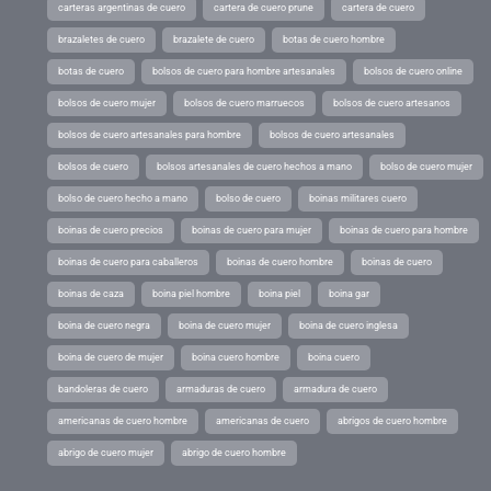
carteras argentinas de cuero
cartera de cuero prune
cartera de cuero
brazaletes de cuero
brazalete de cuero
botas de cuero hombre
botas de cuero
bolsos de cuero para hombre artesanales
bolsos de cuero online
bolsos de cuero mujer
bolsos de cuero marruecos
bolsos de cuero artesanos
bolsos de cuero artesanales para hombre
bolsos de cuero artesanales
bolsos de cuero
bolsos artesanales de cuero hechos a mano
bolso de cuero mujer
bolso de cuero hecho a mano
bolso de cuero
boinas militares cuero
boinas de cuero precios
boinas de cuero para mujer
boinas de cuero para hombre
boinas de cuero para caballeros
boinas de cuero hombre
boinas de cuero
boinas de caza
boina piel hombre
boina piel
boina gar
boina de cuero negra
boina de cuero mujer
boina de cuero inglesa
boina de cuero de mujer
boina cuero hombre
boina cuero
bandoleras de cuero
armaduras de cuero
armadura de cuero
americanas de cuero hombre
americanas de cuero
abrigos de cuero hombre
abrigo de cuero mujer
abrigo de cuero hombre