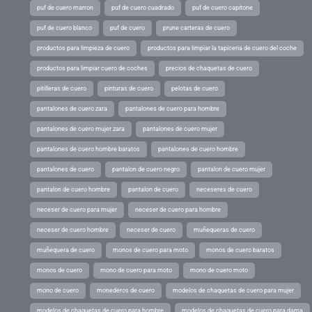
puf de cuero marron
puf de cuero cuadrado
puf de cuero capitone
puf de cuero blanco
puf de cuero
prune carteras de cuero
productos para limpieza de cuero
productos para limpiar la tapiceria de cuero del coche
productos para limpiar cuero de coches
precios de chaquetas de cuero
pitilleras de cuero
pinturas de cuero
pelotas de cuero
pantalones de cuero zara
pantalones de cuero para hombre
pantalones de cuero mujer zara
pantalones de cuero mujer
pantalones de cuero hombre baratos
pantalones de cuero hombre
pantalones de cuero
pantalon de cuero negro
pantalon de cuero mujer
pantalon de cuero hombre
pantalon de cuero
neceseres de cuero
neceser de cuero para mujer
neceser de cuero para hombre
neceser de cuero hombre
neceser de cuero
muñequeras de cuero
muñequera de cuero
monos de cuero para moto
monos de cuero baratos
monos de cuero
mono de cuero para moto
mono de cuero moto
mono de cuero
monederos de cuero
modelos de chaquetas de cuero para mujer
modelos de chaquetas de cuero para hombre
modelos de chaquetas de cuero para dama