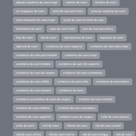
zalando cazadoras de cuero mujer
volantes de cuero
vestidos de cuero
ver chaquetas de cuero
venta de cuero por metro
venta de cazadoras de cuero
venta chaquetas de cuero mujer
un puf de cuero en forma de cubo
tratamiento de cuero
trajes de cuero moto
tiras de cuero por metros
tiras de cuero
tela de cuero
tejer pulseras de cuero
tapicerias de cuero
tapicería de cuero
sombreros de cuero vaqueros
sombreros de cuero para mujer
sombreros de cuero para hombre
sombreros de cuero mujer
sombreros de cuero hombre
sombreros de cuero de carpincho
sombreros de cuero de canguro
sombreros de cuero colombiano
sombreros de cuero chillán
sombreros de cuero chile
sombreros de cuero blanco
sombreros de cuero amazon
sombreros de cuero
sombreros australianos de cuero de canguro
sombrero de cuero comodo
sombrero de cuero chilenos
sombrero de cuero australiano
sombrero de cuero argentino
sombrero cuero de canguro
sofas de cuero baratos
sofas de cuero
sofa de cuero
sillones de cuero
silla de cuero y metal
silla de cuero oficina
silla de cuero marron
silla de cuero antigua
silla de cuero