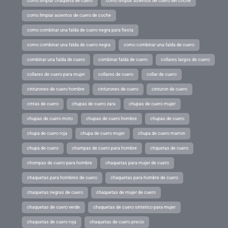
como limpiar chaqueta de cuero
como limpiar asientos de cuero del coche
como limpiar asientos de cuero de coche
como combinar una falda de cuero negra para fiesta
como combinar una falda de cuero negra
como combinar una falda de cuero
combinar una falda de cuero
combinar falda de cuero
collares largos de cuero
collares de cuero para mujer
collares de cuero
collar de cuero
cinturones de cuero hombre
cinturones de cuero
cinturon de cuero
cintas de cuero
chupas de cuero zara
chupas de cuero mujer
chupas de cuero moto
chupas de cuero hombre
chupas de cuero
chupa de cuero roja
chupa de cuero mujer
chupa de cuero marron
chupa de cuero
chumpas de cuero para hombre
chquetas de cuero
chompas de cuero para hombre
chaquetas para mujer de cuero
chaquetas para hombres de cuero
chaquetas para hombre de cuero
chaquetas negras de cuero
chaquetas de mujer de cuero
chaquetas de cuero verde
chaquetas de cuero sintetico para mujer
chaquetas de cuero roja
chaquetas de cuero precio