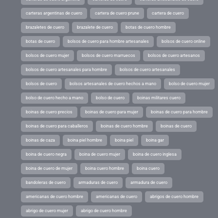
carteras argentinas de cuero
cartera de cuero prune
cartera de cuero
brazaletes de cuero
brazalete de cuero
botas de cuero hombre
botas de cuero
bolsos de cuero para hombre artesanales
bolsos de cuero online
bolsos de cuero mujer
bolsos de cuero marruecos
bolsos de cuero artesanos
bolsos de cuero artesanales para hombre
bolsos de cuero artesanales
bolsos de cuero
bolsos artesanales de cuero hechos a mano
bolso de cuero mujer
bolso de cuero hecho a mano
bolso de cuero
boinas militares cuero
boinas de cuero precios
boinas de cuero para mujer
boinas de cuero para hombre
boinas de cuero para caballeros
boinas de cuero hombre
boinas de cuero
boinas de caza
boina piel hombre
boina piel
boina gar
boina de cuero negra
boina de cuero mujer
boina de cuero inglesa
boina de cuero de mujer
boina cuero hombre
boina cuero
bandoleras de cuero
armaduras de cuero
armadura de cuero
americanas de cuero hombre
americanas de cuero
abrigos de cuero hombre
abrigo de cuero mujer
abrigo de cuero hombre