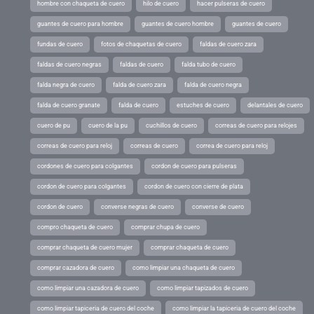
hombre con chaqueta de cuero
hilo de cuero
hacer pulseras de cuero
guantes de cuero para hombre
guantes de cuero hombre
guantes de cuero
fundas de cuero
fotos de chaquetas de cuero
faldas de cuero zara
faldas de cuero negras
faldas de cuero
falda tubo de cuero
falda negra de cuero
falda de cuero zara
falda de cuero negra
falda de cuero granate
falda de cuero
estuches de cuero
delantales de cuero
cuero de pu
cuero de la pu
cuchillos de cuero
correas de cuero para relojes
correas de cuero para reloj
correas de cuero
correa de cuero para reloj
cordones de cuero para colgantes
cordon de cuero para pulseras
cordon de cuero para colgantes
cordon de cuero con cierre de plata
cordon de cuero
converse negras de cuero
converse de cuero
compro chaqueta de cuero
comprar chupa de cuero
comprar chaqueta de cuero mujer
comprar chaqueta de cuero
comprar cazadora de cuero
como limpiar una chaqueta de cuero
como limpiar una cazadora de cuero
como limpiar tapizados de cuero
como limpiar tapiceria de cuero del coche
como limpiar la tapiceria de cuero del coche