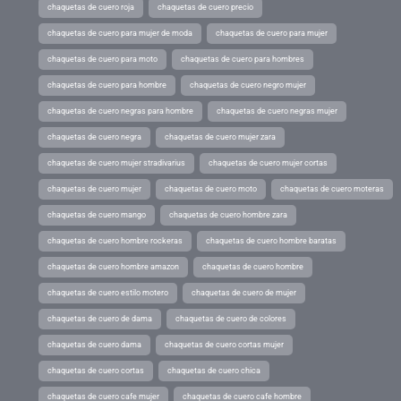
chaquetas de cuero roja
chaquetas de cuero precio
chaquetas de cuero para mujer de moda
chaquetas de cuero para mujer
chaquetas de cuero para moto
chaquetas de cuero para hombres
chaquetas de cuero para hombre
chaquetas de cuero negro mujer
chaquetas de cuero negras para hombre
chaquetas de cuero negras mujer
chaquetas de cuero negra
chaquetas de cuero mujer zara
chaquetas de cuero mujer stradivarius
chaquetas de cuero mujer cortas
chaquetas de cuero mujer
chaquetas de cuero moto
chaquetas de cuero moteras
chaquetas de cuero mango
chaquetas de cuero hombre zara
chaquetas de cuero hombre rockeras
chaquetas de cuero hombre baratas
chaquetas de cuero hombre amazon
chaquetas de cuero hombre
chaquetas de cuero estilo motero
chaquetas de cuero de mujer
chaquetas de cuero de dama
chaquetas de cuero de colores
chaquetas de cuero dama
chaquetas de cuero cortas mujer
chaquetas de cuero cortas
chaquetas de cuero chica
chaquetas de cuero cafe mujer
chaquetas de cuero cafe hombre