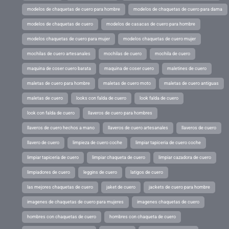
modelos de chaquetas de cuero para hombre
modelos de chaquetas de cuero para dama
modelos de chaquetas de cuero
modelos de casacas de cuero para hombre
modelos chaquetas de cuero para mujer
modelos chaquetas de cuero mujer
mochilas de cuero artesanales
mochilas de cuero
mochila de cuero
maquina de coser cuero barata
maquina de coser cuero
maletines de cuero
maletas de cuero para hombre
maletas de cuero moto
maletas de cuero antiguas
maletas de cuero
looks con falda de cuero
look falda de cuero
look con falda de cuero
llaveros de cuero para hombres
llaveros de cuero hechos a mano
llaveros de cuero artesanales
llaveros de cuero
llavero de cuero
limpieza de cuero coche
limpiar tapiceria de cuero coche
limpiar tapiceria de cuero
limpiar chaqueta de cuero
limpiar cazadora de cuero
limpiadores de cuero
leggins de cuero
latigos de cuero
las mejores chaquetas de cuero
jaket de cuero
jackets de cuero para hombre
imagenes de chaquetas de cuero para mujeres
imagenes chaquetas de cuero
hombres con chaquetas de cuero
hombres con chaqueta de cuero