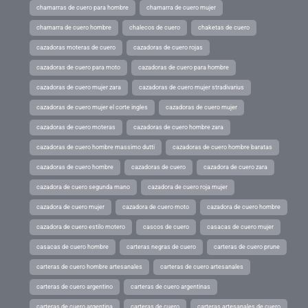
chamarras de cuero para hombre
chamarra de cuero mujer
chamarra de cuero hombre
chalecos de cuero
chaketas de cuero
cazadoras moteras de cuero
cazadoras de cuero rojas
cazadoras de cuero para moto
cazadoras de cuero para hombre
cazadoras de cuero mujer zara
cazadoras de cuero mujer stradivarius
cazadoras de cuero mujer el corte ingles
cazadoras de cuero mujer
cazadoras de cuero moteras
cazadoras de cuero hombre zara
cazadoras de cuero hombre massimo dutti
cazadoras de cuero hombre baratas
cazadoras de cuero hombre
cazadoras de cuero
cazadora de cuero zara
cazadora de cuero segunda mano
cazadora de cuero roja mujer
cazadora de cuero mujer
cazadora de cuero moto
cazadora de cuero hombre
cazadora de cuero estilo motero
cascos de cuero
casacas de cuero mujer
casacas de cuero hombre
carteras negras de cuero
carteras de cuero prune
carteras de cuero hombre artesanales
carteras de cuero artesanales
carteras de cuero argentino
carteras de cuero argentinas
carteras de cuero argentina
carteras de cuero
carteras artesanales de cuero