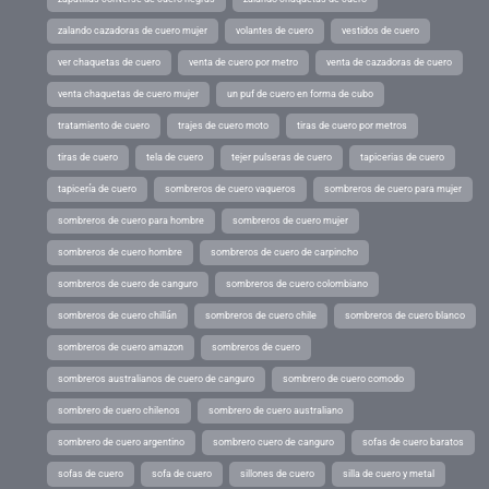
zalando cazadoras de cuero mujer
volantes de cuero
vestidos de cuero
ver chaquetas de cuero
venta de cuero por metro
venta de cazadoras de cuero
venta chaquetas de cuero mujer
un puf de cuero en forma de cubo
tratamiento de cuero
trajes de cuero moto
tiras de cuero por metros
tiras de cuero
tela de cuero
tejer pulseras de cuero
tapicerias de cuero
tapicería de cuero
sombreros de cuero vaqueros
sombreros de cuero para mujer
sombreros de cuero para hombre
sombreros de cuero mujer
sombreros de cuero hombre
sombreros de cuero de carpincho
sombreros de cuero de canguro
sombreros de cuero colombiano
sombreros de cuero chillán
sombreros de cuero chile
sombreros de cuero blanco
sombreros de cuero amazon
sombreros de cuero
sombreros australianos de cuero de canguro
sombrero de cuero comodo
sombrero de cuero chilenos
sombrero de cuero australiano
sombrero de cuero argentino
sombrero cuero de canguro
sofas de cuero baratos
sofas de cuero
sofa de cuero
sillones de cuero
silla de cuero y metal