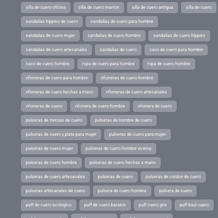
silla de cuero oficina
silla de cuero marron
silla de cuero antigua
silla de cuero
sandalias hippies de cuero
sandalias de cuero para hombre
sandalias de cuero mujer
sandalias de cuero hombre
sandalias de cuero hippies
sandalias de cuero artesanales
sandalias de cuero
saco de cuero para hombre
saco de cuero hombre
ropa de cuero para hombre
ropa de cuero hombre
riñoneras de cuero para hombre
riñoneras de cuero hombre
riñoneras de cuero hechas a mano
riñoneras de cuero artesanales
riñoneras de cuero
riñonera de cuero hombre
riñonera de cuero
pulseras de trenzas de cuero
pulseras de hombre de cuero
pulseras de cuero y plata para mujer
pulseras de cuero para mujer
pulseras de cuero mujer
pulseras de cuero hombre viceroy
pulseras de cuero hombre
pulseras de cuero hechas a mano
pulseras de cuero artesanales
pulseras de cuero
pulseras de cordon de cuero
pulseras artesanales de cuero
pulsera de cuero hombre
pulsera de cuero
puff de cuero ecologico
puff de cuero baratos
puff cuero gris
puff baul cuero