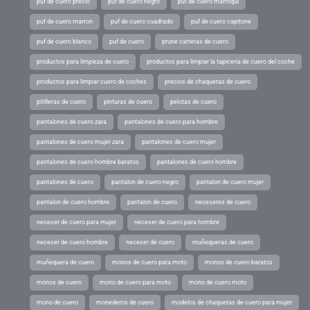
puf de cuero precio
puf de cuero negro
puf de cuero marroqui
puf de cuero marron
puf de cuero cuadrado
puf de cuero capitone
puf de cuero blanco
puf de cuero
prune carteras de cuero
productos para limpieza de cuero
productos para limpiar la tapiceria de cuero del coche
productos para limpiar cuero de coches
precios de chaquetas de cuero
pitilleras de cuero
pinturas de cuero
pelotas de cuero
pantalones de cuero zara
pantalones de cuero para hombre
pantalones de cuero mujer zara
pantalones de cuero mujer
pantalones de cuero hombre baratos
pantalones de cuero hombre
pantalones de cuero
pantalon de cuero negro
pantalon de cuero mujer
pantalon de cuero hombre
pantalon de cuero
neceseres de cuero
neceser de cuero para mujer
neceser de cuero para hombre
neceser de cuero hombre
neceser de cuero
muñequeras de cuero
muñequera de cuero
monos de cuero para moto
monos de cuero baratos
monos de cuero
mono de cuero para moto
mono de cuero moto
mono de cuero
monederos de cuero
modelos de chaquetas de cuero para mujer