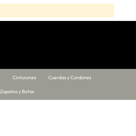
s
Cinturones
Cuerdas y Cordones
Zapatos y Botas