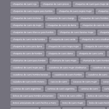
chaquetas de cuero roja
chaquetas de cuero precio
chaquetas de cuero para mujer d
chaquetas de cuero negras para hombre
chaquetas de cuero negras mujer
chaquetas 
chaquetas de cuero moteras
chaquetas de cuero mango
chaquetas de cuero hombre 
chaquetas de cuero de mujer
chaquetas de cuero de dama
chaquetas de cuero de col
chaquetas de cuero blancas para hombre
chaquetas de cuero baratas mujer
chaqueta
chaqueta de cuero verde hombre
chaqueta de cuero verde
chaqueta de cuero stradivar
chaqueta de cuero para dama
chaqueta de cuero negra mujer
chaqueta de cuero mujer
chaqueta de cuero de hombre
chaqueta de cuero dama
chaqueta de cuero corta
chamarras de cuero para hombre
chamarra de cuero mujer
chamarra de cuero hombr
cazadoras de cuero mujer zara
cazadoras de cuero mujer stradivarius
cazadoras de cue
cazadoras de cuero hombre baratas
cazadoras de cuero hombre
cazadoras de cuero
cazadora de cuero estilo motero
cascos de cuero
casacas de cuero mujer
casac
carteras de cuero argentinas
carteras de cuero argentina
carteras de cuero
cart
bolsos de cuero para hombre artesanales
bolsos de cuero online
bolsos de cuero muje
bolsos artesanales de cuero hechos a mano
bolso de cuero mujer
bolso de cuero hec