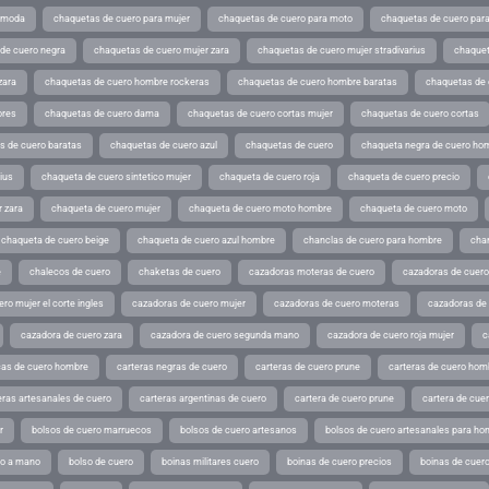
e moda
chaquetas de cuero para mujer
chaquetas de cuero para moto
chaquetas de cuero par
de cuero negra
chaquetas de cuero mujer zara
chaquetas de cuero mujer stradivarius
chaquet
zara
chaquetas de cuero hombre rockeras
chaquetas de cuero hombre baratas
chaquetas de
ores
chaquetas de cuero dama
chaquetas de cuero cortas mujer
chaquetas de cuero cortas
s de cuero baratas
chaquetas de cuero azul
chaquetas de cuero
chaqueta negra de cuero ho
ius
chaqueta de cuero sintetico mujer
chaqueta de cuero roja
chaqueta de cuero precio
 zara
chaqueta de cuero mujer
chaqueta de cuero moto hombre
chaqueta de cuero moto
chaqueta de cuero beige
chaqueta de cuero azul hombre
chanclas de cuero para hombre
cha
e
chalecos de cuero
chaketas de cuero
cazadoras moteras de cuero
cazadoras de cuero
ro mujer el corte ingles
cazadoras de cuero mujer
cazadoras de cuero moteras
cazadoras de
cazadora de cuero zara
cazadora de cuero segunda mano
cazadora de cuero roja mujer
c
as de cuero hombre
carteras negras de cuero
carteras de cuero prune
carteras de cuero hom
eras artesanales de cuero
carteras argentinas de cuero
cartera de cuero prune
cartera de cue
r
bolsos de cuero marruecos
bolsos de cuero artesanos
bolsos de cuero artesanales para ho
ho a mano
bolso de cuero
boinas militares cuero
boinas de cuero precios
boinas de cuero