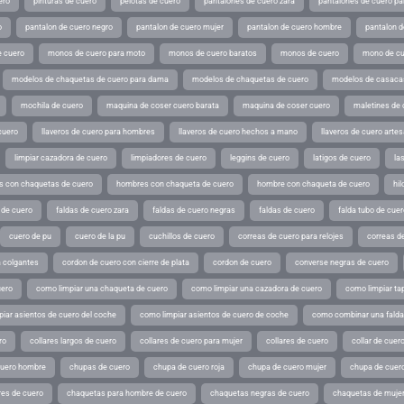
ero
pinturas de cuero
pelotas de cuero
pantalones de cuero zara
pantalones de cuero p
o
pantalon de cuero negro
pantalon de cuero mujer
pantalon de cuero hombre
pantalon d
 cuero
monos de cuero para moto
monos de cuero baratos
monos de cuero
mono de cu
modelos de chaquetas de cuero para dama
modelos de chaquetas de cuero
modelos de casaca
mochila de cuero
maquina de coser cuero barata
maquina de coser cuero
maletines de 
cuero
llaveros de cuero para hombres
llaveros de cuero hechos a mano
llaveros de cuero arte
limpiar cazadora de cuero
limpiadores de cuero
leggins de cuero
latigos de cuero
la
 con chaquetas de cuero
hombres con chaqueta de cuero
hombre con chaqueta de cuero
hil
 de cuero
faldas de cuero zara
faldas de cuero negras
faldas de cuero
falda tubo de cuer
cuero de pu
cuero de la pu
cuchillos de cuero
correas de cuero para relojes
correas de
a colgantes
cordon de cuero con cierre de plata
cordon de cuero
converse negras de cuero
uero
como limpiar una chaqueta de cuero
como limpiar una cazadora de cuero
como limpiar ta
iar asientos de cuero del coche
como limpiar asientos de cuero de coche
como combinar una falda 
ro
collares largos de cuero
collares de cuero para mujer
collares de cuero
collar de cuer
cuero hombre
chupas de cuero
chupa de cuero roja
chupa de cuero mujer
chupa de cuer
es de cuero
chaquetas para hombre de cuero
chaquetas negras de cuero
chaquetas de mujer