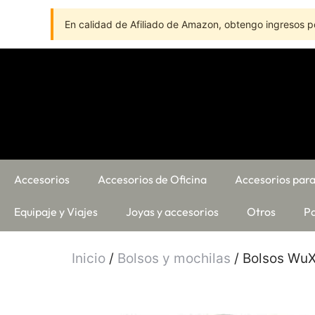
En calidad de Afiliado de Amazon, obtengo ingresos po
Accesorios
Accesorios de Oficina
Accesorios para
Equipaje y Viajes
Joyas y accesorios
Otros
Pa
Inicio
/
Bolsos y mochilas
/ Bolsos WuXi