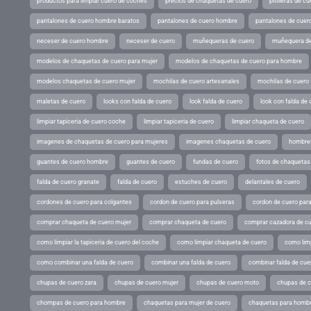
productos para limpiar cuero de coches
precios de chaquetas de cuero
pitilleras de cu
pantalones de cuero hombre baratos
pantalones de cuero hombre
pantalones de cuer
neceser de cuero hombre
neceser de cuero
muñequeras de cuero
muñequera de
modelos de chaquetas de cuero para mujer
modelos de chaquetas de cuero para hombre
modelos chaquetas de cuero mujer
mochilas de cuero artesanales
mochilas de cuero
maletas de cuero
looks con falda de cuero
look falda de cuero
look con falda de 
limpiar tapiceria de cuero coche
limpiar tapiceria de cuero
limpiar chaqueta de cuero
imagenes de chaquetas de cuero para mujeres
imagenes chaquetas de cuero
hombres
guantes de cuero hombre
guantes de cuero
fundas de cuero
fotos de chaquetas
falda de cuero granate
falda de cuero
estuches de cuero
delantales de cuero
cordones de cuero para colgantes
cordon de cuero para pulseras
cordon de cuero par
comprar chaqueta de cuero mujer
comprar chaqueta de cuero
comprar cazadora de c
como limpiar la tapiceria de cuero del coche
como limpiar chaqueta de cuero
como limp
como combinar una falda de cuero
combinar una falda de cuero
combinar falda de cue
chupas de cuero zara
chupas de cuero mujer
chupas de cuero moto
chupas de 
chompas de cuero para hombre
chaquetas para mujer de cuero
chaquetas para hombr