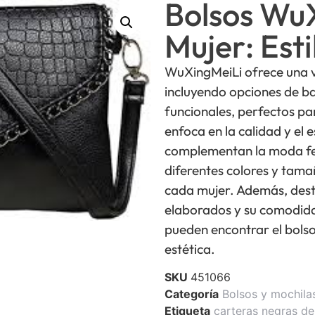
Bolsos Wu
Mujer: Esti
WuXingMeiLi ofrece una v
incluyendo opciones de ba
funcionales, perfectos pa
enfoca en la calidad y el 
complementan la moda fem
diferentes colores y tam
cada mujer. Además, dest
elaborados y su comodida
pueden encontrar el bolso
estética.
SKU
451066
Categoría
Bolsos y mochila
Etiqueta
carteras negras de