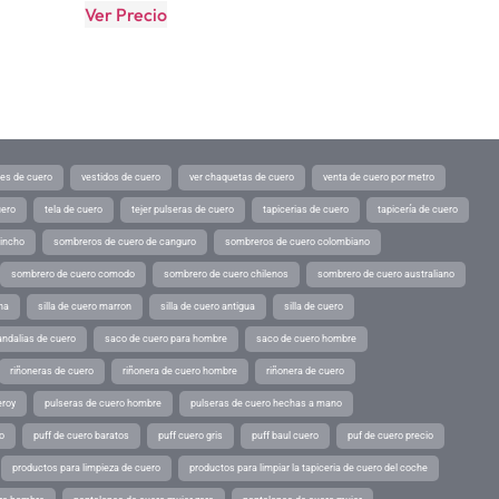
Ver Precio
tes de cuero
vestidos de cuero
ver chaquetas de cuero
venta de cuero por metro
uero
tela de cuero
tejer pulseras de cuero
tapicerias de cuero
tapicería de cuero
pincho
sombreros de cuero de canguro
sombreros de cuero colombiano
sombrero de cuero comodo
sombrero de cuero chilenos
sombrero de cuero australiano
ina
silla de cuero marron
silla de cuero antigua
silla de cuero
andalias de cuero
saco de cuero para hombre
saco de cuero hombre
riñoneras de cuero
riñonera de cuero hombre
riñonera de cuero
eroy
pulseras de cuero hombre
pulseras de cuero hechas a mano
o
puff de cuero baratos
puff cuero gris
puff baul cuero
puf de cuero precio
productos para limpieza de cuero
productos para limpiar la tapiceria de cuero del coche