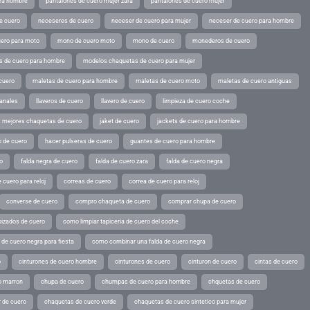
ara hombre
pantalones de cuero mujer zara
pantalones de cuero mujer
e cuero
neceseres de cuero
neceser de cuero para mujer
neceser de cuero para hombre
ero para moto
mono de cuero moto
mono de cuero
monederos de cuero
s de cuero para hombre
modelos chaquetas de cuero para mujer
cuero
maletas de cuero para hombre
maletas de cuero moto
maletas de cuero antiguas
sanales
llaveros de cuero
llavero de cuero
limpieza de cuero coche
s mejores chaquetas de cuero
jaket de cuero
jackets de cuero para hombre
o de cuero
hacer pulseras de cuero
guantes de cuero para hombre
o
falda negra de cuero
falda de cuero zara
falda de cuero negra
 cuero para reloj
correas de cuero
correa de cuero para reloj
converse de cuero
compro chaqueta de cuero
comprar chupa de cuero
pizados de cuero
como limpiar tapiceria de cuero del coche
de cuero negra para fiesta
como combinar una falda de cuero negra
o
cinturones de cuero hombre
cinturones de cuero
cinturon de cuero
cintas de cuero
o marron
chupa de cuero
chumpas de cuero para hombre
chquetas de cuero
 de cuero
chaquetas de cuero verde
chaquetas de cuero sintetico para mujer