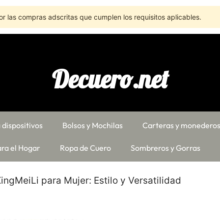
r las compras adscritas que cumplen los requisitos aplicables.
Decuero.net
 dispositivos
Bolsos y Mochilas
Carteras y monedero
ra el Hogar
Ropa de Cuero
Sombreros y Gorras
ngMeiLi para Mujer: Estilo y Versatilidad