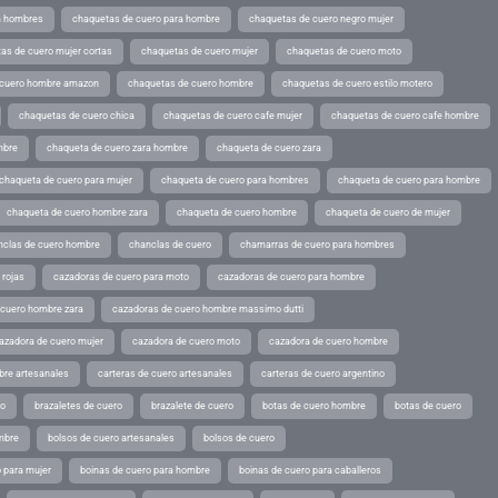
a hombres
chaquetas de cuero para hombre
chaquetas de cuero negro mujer
as de cuero mujer cortas
chaquetas de cuero mujer
chaquetas de cuero moto
 cuero hombre amazon
chaquetas de cuero hombre
chaquetas de cuero estilo motero
chaquetas de cuero chica
chaquetas de cuero cafe mujer
chaquetas de cuero cafe hombre
mbre
chaqueta de cuero zara hombre
chaqueta de cuero zara
chaqueta de cuero para mujer
chaqueta de cuero para hombres
chaqueta de cuero para hombre
chaqueta de cuero hombre zara
chaqueta de cuero hombre
chaqueta de cuero de mujer
nclas de cuero hombre
chanclas de cuero
chamarras de cuero para hombres
 rojas
cazadoras de cuero para moto
cazadoras de cuero para hombre
 cuero hombre zara
cazadoras de cuero hombre massimo dutti
azadora de cuero mujer
cazadora de cuero moto
cazadora de cuero hombre
bre artesanales
carteras de cuero artesanales
carteras de cuero argentino
ro
brazaletes de cuero
brazalete de cuero
botas de cuero hombre
botas de cuero
mbre
bolsos de cuero artesanales
bolsos de cuero
 para mujer
boinas de cuero para hombre
boinas de cuero para caballeros