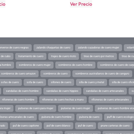
cio
Ver Precio
converse de cuero negras
zalando chaquetas de cuero
zalando cazadoras de cuero mujer
volan
a de cubo
tratamiento de cuero
trajes de cuero moto
tiras de cuero por metros
tiras de c
ra hombre
sombreros de cuero mujer
sombreros de cuero hombre
sombreros de cuero de car
sombreros de cuero amazon
sombreros de cuero
sombreros australianos de cuero de canguro
sofas de cuero
sofa de cuero
sillones de cuero
silla de cuero y metal
silla de cuero ofic
sandalias de cuero hombre
sandalias de cuero hippies
sandalias de cuero artesanales
s
riñoneras de cuero hombre
riñoneras de cuero hechas a mano
riñoneras de cuero artesanales
ara mujer
pulseras de cuero para mujer
pulseras de cuero mujer
pulseras de cuero hombre vic
lseras artesanales de cuero
pulsera de cuero hombre
pulsera de cuero
puff de cuero ecologic
rado
puf de cuero capitone
puf de cuero blanco
puf de cuero
prune carteras de cuero