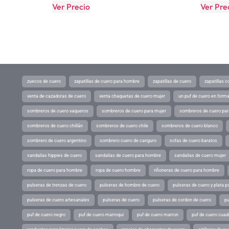
Ver Precio
Ver Pre
zuecos de cuero
zapatillas de cuero para hombre
zapatillas de cuero
zapatillas 
venta de cazadoras de cuero
venta chaquetas de cuero mujer
un puf de cuero en form
sombreros de cuero vaqueros
sombreros de cuero para mujer
sombreros de cuero pa
sombreros de cuero chillán
sombreros de cuero chile
sombreros de cuero blanco
sombrero de cuero argentino
sombrero cuero de canguro
sofas de cuero baratos
sandalias hippies de cuero
sandalias de cuero para hombre
sandalias de cuero mujer
ropa de cuero para hombre
ropa de cuero hombre
riñoneras de cuero para hombre
pulseras de trenzas de cuero
pulseras de hombre de cuero
pulseras de cuero y plata p
pulseras de cuero artesanales
pulseras de cuero
pulseras de cordon de cuero
pu
puf de cuero negro
puf de cuero marroqui
puf de cuero marron
puf de cuero cuad