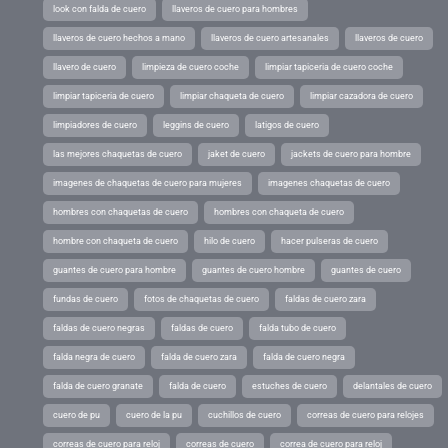
look con falda de cuero
llaveros de cuero para hombres
llaveros de cuero hechos a mano
llaveros de cuero artesanales
llaveros de cuero
llavero de cuero
limpieza de cuero coche
limpiar tapiceria de cuero coche
limpiar tapiceria de cuero
limpiar chaqueta de cuero
limpiar cazadora de cuero
limpiadores de cuero
leggins de cuero
latigos de cuero
las mejores chaquetas de cuero
jaket de cuero
jackets de cuero para hombre
imagenes de chaquetas de cuero para mujeres
imagenes chaquetas de cuero
hombres con chaquetas de cuero
hombres con chaqueta de cuero
hombre con chaqueta de cuero
hilo de cuero
hacer pulseras de cuero
guantes de cuero para hombre
guantes de cuero hombre
guantes de cuero
fundas de cuero
fotos de chaquetas de cuero
faldas de cuero zara
faldas de cuero negras
faldas de cuero
falda tubo de cuero
falda negra de cuero
falda de cuero zara
falda de cuero negra
falda de cuero granate
falda de cuero
estuches de cuero
delantales de cuero
cuero de pu
cuero de la pu
cuchillos de cuero
correas de cuero para relojes
correas de cuero para reloj
correas de cuero
correa de cuero para reloj