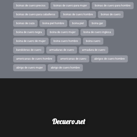
boinas de cuero precios
boinas de cuero para mujer
boinas de cuero para hombre
boinas de cuero para caballeros
boinas de cuero hombre
boinas de cuero
boinas de caza
boina piel hombre
boina piel
boina gar
boina de cuero negra
boina de cuero mujer
boina de cuero inglesa
boina de cuero de mujer
boina cuero hombre
boina cuero
bandoleras de cuero
armaduras de cuero
armadura de cuero
americanas de cuero hombre
americanas de cuero
abrigos de cuero hombre
abrigo de cuero mujer
abrigo de cuero hombre
Decuero.net