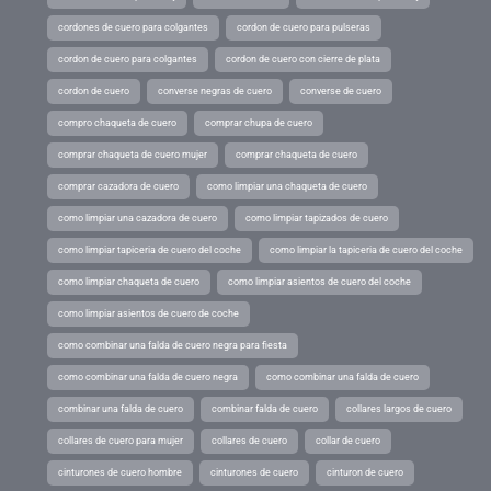
cordones de cuero para colgantes
cordon de cuero para pulseras
cordon de cuero para colgantes
cordon de cuero con cierre de plata
cordon de cuero
converse negras de cuero
converse de cuero
compro chaqueta de cuero
comprar chupa de cuero
comprar chaqueta de cuero mujer
comprar chaqueta de cuero
comprar cazadora de cuero
como limpiar una chaqueta de cuero
como limpiar una cazadora de cuero
como limpiar tapizados de cuero
como limpiar tapiceria de cuero del coche
como limpiar la tapiceria de cuero del coche
como limpiar chaqueta de cuero
como limpiar asientos de cuero del coche
como limpiar asientos de cuero de coche
como combinar una falda de cuero negra para fiesta
como combinar una falda de cuero negra
como combinar una falda de cuero
combinar una falda de cuero
combinar falda de cuero
collares largos de cuero
collares de cuero para mujer
collares de cuero
collar de cuero
cinturones de cuero hombre
cinturones de cuero
cinturon de cuero