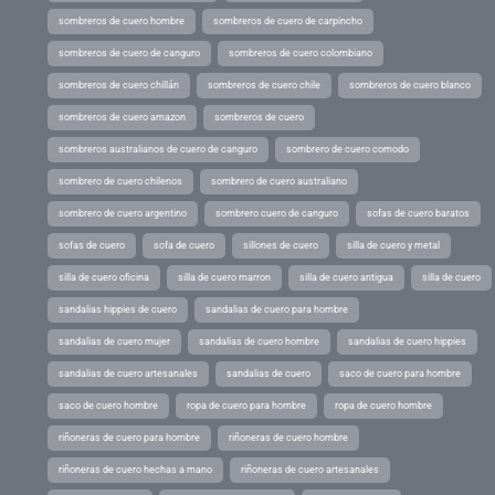
sombreros de cuero hombre
sombreros de cuero de carpincho
sombreros de cuero de canguro
sombreros de cuero colombiano
sombreros de cuero chillán
sombreros de cuero chile
sombreros de cuero blanco
sombreros de cuero amazon
sombreros de cuero
sombreros australianos de cuero de canguro
sombrero de cuero comodo
sombrero de cuero chilenos
sombrero de cuero australiano
sombrero de cuero argentino
sombrero cuero de canguro
sofas de cuero baratos
sofas de cuero
sofa de cuero
sillones de cuero
silla de cuero y metal
silla de cuero oficina
silla de cuero marron
silla de cuero antigua
silla de cuero
sandalias hippies de cuero
sandalias de cuero para hombre
sandalias de cuero mujer
sandalias de cuero hombre
sandalias de cuero hippies
sandalias de cuero artesanales
sandalias de cuero
saco de cuero para hombre
saco de cuero hombre
ropa de cuero para hombre
ropa de cuero hombre
riñoneras de cuero para hombre
riñoneras de cuero hombre
riñoneras de cuero hechas a mano
riñoneras de cuero artesanales