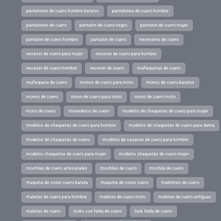
pantalones de cuero hombre baratos
pantalones de cuero hombre
pantalones de cuero
pantalon de cuero negro
pantalon de cuero mujer
pantalon de cuero hombre
pantalon de cuero
neceseres de cuero
neceser de cuero para mujer
neceser de cuero para hombre
neceser de cuero hombre
neceser de cuero
muñequeras de cuero
muñequera de cuero
monos de cuero para moto
monos de cuero baratos
monos de cuero
mono de cuero para moto
mono de cuero moto
mono de cuero
monederos de cuero
modelos de chaquetas de cuero para mujer
modelos de chaquetas de cuero para hombre
modelos de chaquetas de cuero para dama
modelos de chaquetas de cuero
modelos de casacas de cuero para hombre
modelos chaquetas de cuero para mujer
modelos chaquetas de cuero mujer
mochilas de cuero artesanales
mochilas de cuero
mochila de cuero
maquina de coser cuero barata
maquina de coser cuero
maletines de cuero
maletas de cuero para hombre
maletas de cuero moto
maletas de cuero antiguas
maletas de cuero
looks con falda de cuero
look falda de cuero