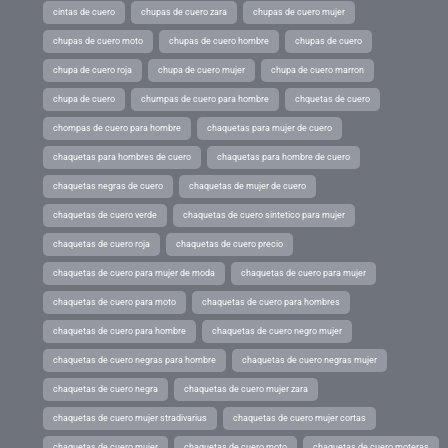
cintas de cuero
chupas de cuero zara
chupas de cuero mujer
chupas de cuero moto
chupas de cuero hombre
chupas de cuero
chupa de cuero roja
chupa de cuero mujer
chupa de cuero marron
chupa de cuero
chumpas de cuero para hombre
chquetas de cuero
chompas de cuero para hombre
chaquetas para mujer de cuero
chaquetas para hombres de cuero
chaquetas para hombre de cuero
chaquetas negras de cuero
chaquetas de mujer de cuero
chaquetas de cuero verde
chaquetas de cuero sintetico para mujer
chaquetas de cuero roja
chaquetas de cuero precio
chaquetas de cuero para mujer de moda
chaquetas de cuero para mujer
chaquetas de cuero para moto
chaquetas de cuero para hombres
chaquetas de cuero para hombre
chaquetas de cuero negro mujer
chaquetas de cuero negras para hombre
chaquetas de cuero negras mujer
chaquetas de cuero negra
chaquetas de cuero mujer zara
chaquetas de cuero mujer stradivarius
chaquetas de cuero mujer cortas
chaquetas de cuero mujer
chaquetas de cuero moto
chaquetas de cuero moteras