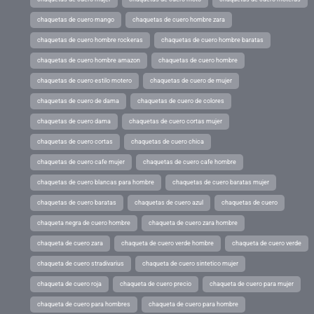
chaquetas de cuero mango
chaquetas de cuero hombre zara
chaquetas de cuero hombre rockeras
chaquetas de cuero hombre baratas
chaquetas de cuero hombre amazon
chaquetas de cuero hombre
chaquetas de cuero estilo motero
chaquetas de cuero de mujer
chaquetas de cuero de dama
chaquetas de cuero de colores
chaquetas de cuero dama
chaquetas de cuero cortas mujer
chaquetas de cuero cortas
chaquetas de cuero chica
chaquetas de cuero cafe mujer
chaquetas de cuero cafe hombre
chaquetas de cuero blancas para hombre
chaquetas de cuero baratas mujer
chaquetas de cuero baratas
chaquetas de cuero azul
chaquetas de cuero
chaqueta negra de cuero hombre
chaqueta de cuero zara hombre
chaqueta de cuero zara
chaqueta de cuero verde hombre
chaqueta de cuero verde
chaqueta de cuero stradivarius
chaqueta de cuero sintetico mujer
chaqueta de cuero roja
chaqueta de cuero precio
chaqueta de cuero para mujer
chaqueta de cuero para hombres
chaqueta de cuero para hombre