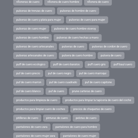
riñoneras de cuero
riñonera de cuero hombre
riñonera de cuero
pulseras de trenzas de cuero
pulseras de hombre de cuero
pulseras de cuero y plata para mujer
pulseras de cuero para mujer
pulseras de cuero mujer
pulseras de cuero hombre viceroy
pulseras de cuero hombre
pulseras de cuero hechas a mano
pulseras de cuero artesanales
pulseras de cuero
pulseras de cordon de cuero
pulseras artesanales de cuero
pulsera de cuero hombre
pulsera de cuero
puff de cuero ecologico
puff de cuero baratos
puff cuero gris
puff baul cuero
puf de cuero precio
puf de cuero negro
puf de cuero marroqui
puf de cuero marron
puf de cuero cuadrado
puf de cuero capitone
puf de cuero blanco
puf de cuero
prune carteras de cuero
productos para limpieza de cuero
productos para limpiar la tapiceria de cuero del coche
productos para limpiar cuero de coches
precios de chaquetas de cuero
pitilleras de cuero
pinturas de cuero
pelotas de cuero
pantalones de cuero zara
pantalones de cuero para hombre
pantalones de cuero mujer zara
pantalones de cuero mujer