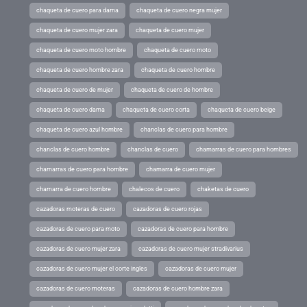
chaqueta de cuero para dama
chaqueta de cuero negra mujer
chaqueta de cuero mujer zara
chaqueta de cuero mujer
chaqueta de cuero moto hombre
chaqueta de cuero moto
chaqueta de cuero hombre zara
chaqueta de cuero hombre
chaqueta de cuero de mujer
chaqueta de cuero de hombre
chaqueta de cuero dama
chaqueta de cuero corta
chaqueta de cuero beige
chaqueta de cuero azul hombre
chanclas de cuero para hombre
chanclas de cuero hombre
chanclas de cuero
chamarras de cuero para hombres
chamarras de cuero para hombre
chamarra de cuero mujer
chamarra de cuero hombre
chalecos de cuero
chaketas de cuero
cazadoras moteras de cuero
cazadoras de cuero rojas
cazadoras de cuero para moto
cazadoras de cuero para hombre
cazadoras de cuero mujer zara
cazadoras de cuero mujer stradivarius
cazadoras de cuero mujer el corte ingles
cazadoras de cuero mujer
cazadoras de cuero moteras
cazadoras de cuero hombre zara