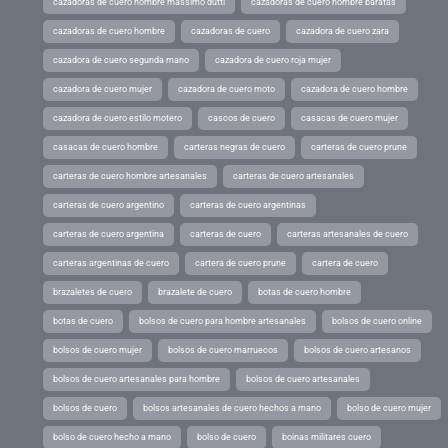
cazadoras de cuero hombre massimo dutti
cazadoras de cuero hombre baratas
cazadoras de cuero hombre
cazadoras de cuero
cazadora de cuero zara
cazadora de cuero segunda mano
cazadora de cuero roja mujer
cazadora de cuero mujer
cazadora de cuero moto
cazadora de cuero hombre
cazadora de cuero estilo motero
cascos de cuero
casacas de cuero mujer
casacas de cuero hombre
carteras negras de cuero
carteras de cuero prune
carteras de cuero hombre artesanales
carteras de cuero artesanales
carteras de cuero argentino
carteras de cuero argentinas
carteras de cuero argentina
carteras de cuero
carteras artesanales de cuero
carteras argentinas de cuero
cartera de cuero prune
cartera de cuero
brazaletes de cuero
brazalete de cuero
botas de cuero hombre
botas de cuero
bolsos de cuero para hombre artesanales
bolsos de cuero online
bolsos de cuero mujer
bolsos de cuero marruecos
bolsos de cuero artesanos
bolsos de cuero artesanales para hombre
bolsos de cuero artesanales
bolsos de cuero
bolsos artesanales de cuero hechos a mano
bolso de cuero mujer
bolso de cuero hecho a mano
bolso de cuero
boinas militares cuero