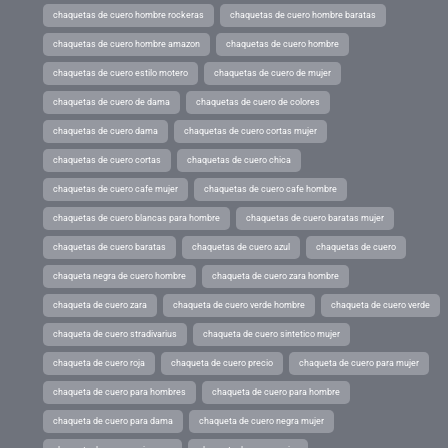
chaquetas de cuero hombre rockeras
chaquetas de cuero hombre baratas
chaquetas de cuero hombre amazon
chaquetas de cuero hombre
chaquetas de cuero estilo motero
chaquetas de cuero de mujer
chaquetas de cuero de dama
chaquetas de cuero de colores
chaquetas de cuero dama
chaquetas de cuero cortas mujer
chaquetas de cuero cortas
chaquetas de cuero chica
chaquetas de cuero cafe mujer
chaquetas de cuero cafe hombre
chaquetas de cuero blancas para hombre
chaquetas de cuero baratas mujer
chaquetas de cuero baratas
chaquetas de cuero azul
chaquetas de cuero
chaqueta negra de cuero hombre
chaqueta de cuero zara hombre
chaqueta de cuero zara
chaqueta de cuero verde hombre
chaqueta de cuero verde
chaqueta de cuero stradivarius
chaqueta de cuero sintetico mujer
chaqueta de cuero roja
chaqueta de cuero precio
chaqueta de cuero para mujer
chaqueta de cuero para hombres
chaqueta de cuero para hombre
chaqueta de cuero para dama
chaqueta de cuero negra mujer