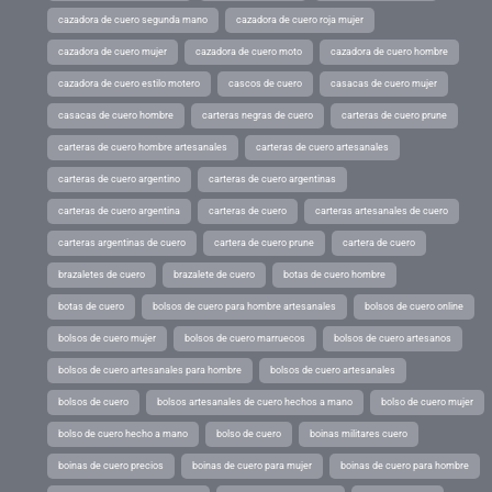
cazadora de cuero segunda mano
cazadora de cuero roja mujer
cazadora de cuero mujer
cazadora de cuero moto
cazadora de cuero hombre
cazadora de cuero estilo motero
cascos de cuero
casacas de cuero mujer
casacas de cuero hombre
carteras negras de cuero
carteras de cuero prune
carteras de cuero hombre artesanales
carteras de cuero artesanales
carteras de cuero argentino
carteras de cuero argentinas
carteras de cuero argentina
carteras de cuero
carteras artesanales de cuero
carteras argentinas de cuero
cartera de cuero prune
cartera de cuero
brazaletes de cuero
brazalete de cuero
botas de cuero hombre
botas de cuero
bolsos de cuero para hombre artesanales
bolsos de cuero online
bolsos de cuero mujer
bolsos de cuero marruecos
bolsos de cuero artesanos
bolsos de cuero artesanales para hombre
bolsos de cuero artesanales
bolsos de cuero
bolsos artesanales de cuero hechos a mano
bolso de cuero mujer
bolso de cuero hecho a mano
bolso de cuero
boinas militares cuero
boinas de cuero precios
boinas de cuero para mujer
boinas de cuero para hombre