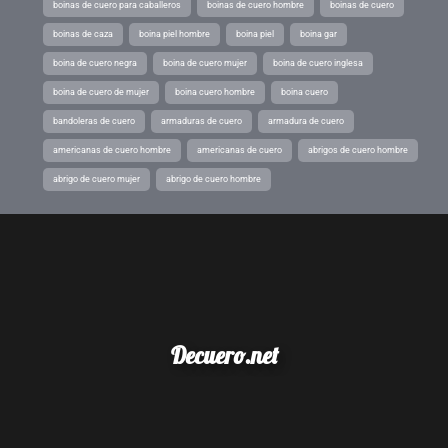
boinas de cuero para caballeros
boinas de cuero hombre
boinas de cuero
boinas de caza
boina piel hombre
boina piel
boina gar
boina de cuero negra
boina de cuero mujer
boina de cuero inglesa
boina de cuero de mujer
boina cuero hombre
boina cuero
bandoleras de cuero
armaduras de cuero
armadura de cuero
americanas de cuero hombre
americanas de cuero
abrigos de cuero hombre
abrigo de cuero mujer
abrigo de cuero hombre
Decuero.net