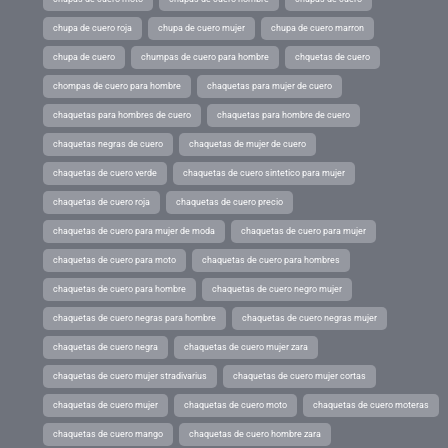
chupa de cuero roja
chupa de cuero mujer
chupa de cuero marron
chupa de cuero
chumpas de cuero para hombre
chquetas de cuero
chompas de cuero para hombre
chaquetas para mujer de cuero
chaquetas para hombres de cuero
chaquetas para hombre de cuero
chaquetas negras de cuero
chaquetas de mujer de cuero
chaquetas de cuero verde
chaquetas de cuero sintetico para mujer
chaquetas de cuero roja
chaquetas de cuero precio
chaquetas de cuero para mujer de moda
chaquetas de cuero para mujer
chaquetas de cuero para moto
chaquetas de cuero para hombres
chaquetas de cuero para hombre
chaquetas de cuero negro mujer
chaquetas de cuero negras para hombre
chaquetas de cuero negras mujer
chaquetas de cuero negra
chaquetas de cuero mujer zara
chaquetas de cuero mujer stradivarius
chaquetas de cuero mujer cortas
chaquetas de cuero mujer
chaquetas de cuero moto
chaquetas de cuero moteras
chaquetas de cuero mango
chaquetas de cuero hombre zara