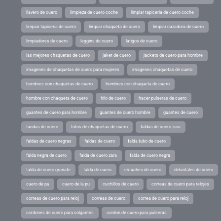
llavero de cuero
limpieza de cuero coche
limpiar tapiceria de cuero coche
limpiar tapiceria de cuero
limpiar chaqueta de cuero
limpiar cazadora de cuero
limpiadores de cuero
leggins de cuero
latigos de cuero
las mejores chaquetas de cuero
jaket de cuero
jackets de cuero para hombre
imagenes de chaquetas de cuero para mujeres
imagenes chaquetas de cuero
hombres con chaquetas de cuero
hombres con chaqueta de cuero
hombre con chaqueta de cuero
hilo de cuero
hacer pulseras de cuero
guantes de cuero para hombre
guantes de cuero hombre
guantes de cuero
fundas de cuero
fotos de chaquetas de cuero
faldas de cuero zara
faldas de cuero negras
faldas de cuero
falda tubo de cuero
falda negra de cuero
falda de cuero zara
falda de cuero negra
falda de cuero granate
falda de cuero
estuches de cuero
delantales de cuero
cuero de pu
cuero de la pu
cuchillos de cuero
correas de cuero para relojes
correas de cuero para reloj
correas de cuero
correa de cuero para reloj
cordones de cuero para colgantes
cordon de cuero para pulseras