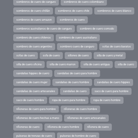
sombreros de cuero de canguro
sombreros de cuero colombiano
sombreros de cuero chillán
sombreros de cuero chile
sombreros de cuero blanco
sombreros de cuero amazon
sombreros de cuero
sombreros australianos de cuero de canguro
sombrero de cuero comodo
sombrero de cuero chilenos
sombrero de cuero australiano
sombrero de cuero argentino
sombrero cuero de canguro
sofas de cuero baratos
sofas de cuero
sofa de cuero
sillones de cuero
silla de cuero y metal
silla de cuero oficina
silla de cuero marron
silla de cuero antigua
silla de cuero
sandalias hippies de cuero
sandalias de cuero para hombre
sandalias de cuero mujer
sandalias de cuero hombre
sandalias de cuero hippies
sandalias de cuero artesanales
sandalias de cuero
saco de cuero para hombre
saco de cuero hombre
ropa de cuero para hombre
ropa de cuero hombre
riñoneras de cuero para hombre
riñoneras de cuero hombre
riñoneras de cuero hechas a mano
riñoneras de cuero artesanales
riñoneras de cuero
riñonera de cuero hombre
riñonera de cuero
pulseras de trenzas de cuero
pulseras de hombre de cuero