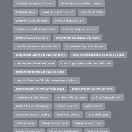
cordon de cuero para colgantes
cordon de cuero con cierre de plata
cordon de cuero
converse negras de cuero
converse de cuero
compro chaqueta de cuero
comprar chupa de cuero
comprar chaqueta de cuero mujer
comprar chaqueta de cuero
comprar cazadora de cuero
como limpiar una chaqueta de cuero
como limpiar una cazadora de cuero
como limpiar tapizados de cuero
como limpiar tapiceria de cuero del coche
como limpiar la tapiceria de cuero del coche
como limpiar chaqueta de cuero
como limpiar asientos de cuero del coche
como limpiar asientos de cuero de coche
como combinar una falda de cuero negra para fiesta
como combinar una falda de cuero negra
como combinar una falda de cuero
combinar una falda de cuero
combinar falda de cuero
collares largos de cuero
collares de cuero para mujer
collares de cuero
collar de cuero
cinturones de cuero hombre
cinturones de cuero
cinturon de cuero
cintas de cuero
chupas de cuero zara
chupas de cuero mujer
chupas de cuero moto
chupas de cuero hombre
chupas de cuero