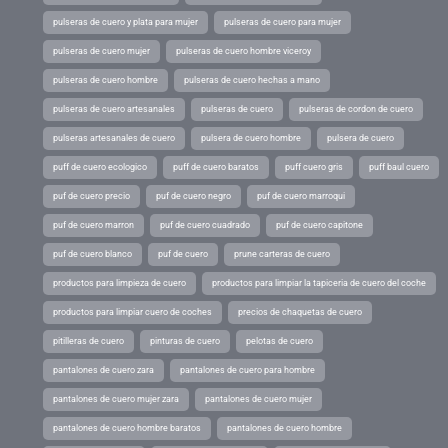
pulseras de cuero y plata para mujer
pulseras de cuero para mujer
pulseras de cuero mujer
pulseras de cuero hombre viceroy
pulseras de cuero hombre
pulseras de cuero hechas a mano
pulseras de cuero artesanales
pulseras de cuero
pulseras de cordon de cuero
pulseras artesanales de cuero
pulsera de cuero hombre
pulsera de cuero
puff de cuero ecologico
puff de cuero baratos
puff cuero gris
puff baul cuero
puf de cuero precio
puf de cuero negro
puf de cuero marroqui
puf de cuero marron
puf de cuero cuadrado
puf de cuero capitone
puf de cuero blanco
puf de cuero
prune carteras de cuero
productos para limpieza de cuero
productos para limpiar la tapiceria de cuero del coche
productos para limpiar cuero de coches
precios de chaquetas de cuero
pitilleras de cuero
pinturas de cuero
pelotas de cuero
pantalones de cuero zara
pantalones de cuero para hombre
pantalones de cuero mujer zara
pantalones de cuero mujer
pantalones de cuero hombre baratos
pantalones de cuero hombre