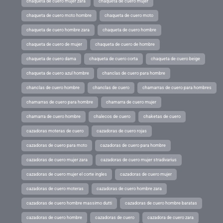
chaqueta de cuero mujer zara
chaqueta de cuero mujer
chaqueta de cuero moto hombre
chaqueta de cuero moto
chaqueta de cuero hombre zara
chaqueta de cuero hombre
chaqueta de cuero de mujer
chaqueta de cuero de hombre
chaqueta de cuero dama
chaqueta de cuero corta
chaqueta de cuero beige
chaqueta de cuero azul hombre
chanclas de cuero para hombre
chanclas de cuero hombre
chanclas de cuero
chamarras de cuero para hombres
chamarras de cuero para hombre
chamarra de cuero mujer
chamarra de cuero hombre
chalecos de cuero
chaketas de cuero
cazadoras moteras de cuero
cazadoras de cuero rojas
cazadoras de cuero para moto
cazadoras de cuero para hombre
cazadoras de cuero mujer zara
cazadoras de cuero mujer stradivarius
cazadoras de cuero mujer el corte ingles
cazadoras de cuero mujer
cazadoras de cuero moteras
cazadoras de cuero hombre zara
cazadoras de cuero hombre massimo dutti
cazadoras de cuero hombre baratas
cazadoras de cuero hombre
cazadoras de cuero
cazadora de cuero zara