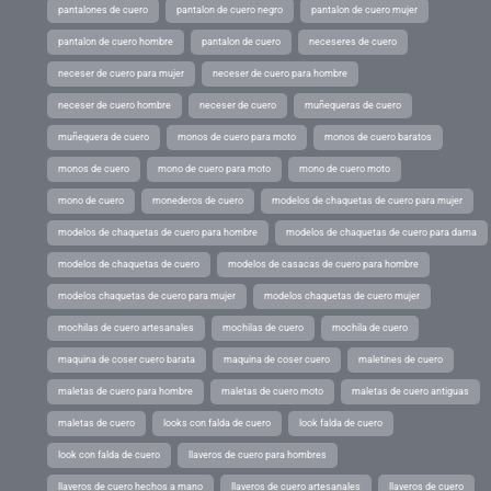
pantalones de cuero
pantalon de cuero negro
pantalon de cuero mujer
pantalon de cuero hombre
pantalon de cuero
neceseres de cuero
neceser de cuero para mujer
neceser de cuero para hombre
neceser de cuero hombre
neceser de cuero
muñequeras de cuero
muñequera de cuero
monos de cuero para moto
monos de cuero baratos
monos de cuero
mono de cuero para moto
mono de cuero moto
mono de cuero
monederos de cuero
modelos de chaquetas de cuero para mujer
modelos de chaquetas de cuero para hombre
modelos de chaquetas de cuero para dama
modelos de chaquetas de cuero
modelos de casacas de cuero para hombre
modelos chaquetas de cuero para mujer
modelos chaquetas de cuero mujer
mochilas de cuero artesanales
mochilas de cuero
mochila de cuero
maquina de coser cuero barata
maquina de coser cuero
maletines de cuero
maletas de cuero para hombre
maletas de cuero moto
maletas de cuero antiguas
maletas de cuero
looks con falda de cuero
look falda de cuero
look con falda de cuero
llaveros de cuero para hombres
llaveros de cuero hechos a mano
llaveros de cuero artesanales
llaveros de cuero