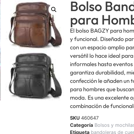
Bolso Band
para Hom
El bolso BAGZY para homb
y funcional. Diseñado par
con un espacio amplio par
versátil lo hace ideal par
informales hasta eventos 
garantiza durabilidad, mi
confección le añaden un to
para hombres que buscan u
moda. Es una excelente op
combinación de funcionali
SKU
460647
Categoría
Bolsos y mochila
Etiqueta
bandoleras de cue