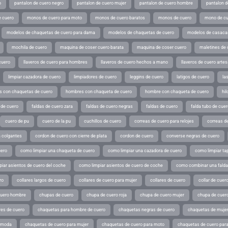
o
pantalon de cuero negro
pantalon de cuero mujer
pantalon de cuero hombre
pantalon d
 cuero
monos de cuero para moto
monos de cuero baratos
monos de cuero
mono de cu
modelos de chaquetas de cuero para dama
modelos de chaquetas de cuero
modelos de casaca
mochila de cuero
maquina de coser cuero barata
maquina de coser cuero
maletines de 
cuero
llaveros de cuero para hombres
llaveros de cuero hechos a mano
llaveros de cuero arte
limpiar cazadora de cuero
limpiadores de cuero
leggins de cuero
latigos de cuero
la
 con chaquetas de cuero
hombres con chaqueta de cuero
hombre con chaqueta de cuero
hil
 de cuero
faldas de cuero zara
faldas de cuero negras
faldas de cuero
falda tubo de cuer
cuero de pu
cuero de la pu
cuchillos de cuero
correas de cuero para relojes
correas de
a colgantes
cordon de cuero con cierre de plata
cordon de cuero
converse negras de cuero
uero
como limpiar una chaqueta de cuero
como limpiar una cazadora de cuero
como limpiar ta
iar asientos de cuero del coche
como limpiar asientos de cuero de coche
como combinar una falda 
ro
collares largos de cuero
collares de cuero para mujer
collares de cuero
collar de cuer
cuero hombre
chupas de cuero
chupa de cuero roja
chupa de cuero mujer
chupa de cuer
es de cuero
chaquetas para hombre de cuero
chaquetas negras de cuero
chaquetas de mujer
e moda
chaquetas de cuero para mujer
chaquetas de cuero para moto
chaquetas de cuero par