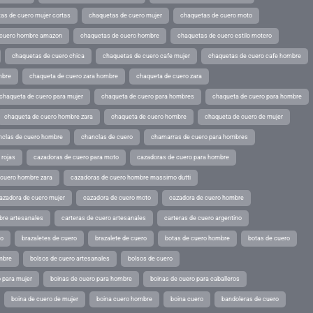
as de cuero mujer cortas
chaquetas de cuero mujer
chaquetas de cuero moto
 cuero hombre amazon
chaquetas de cuero hombre
chaquetas de cuero estilo motero
chaquetas de cuero chica
chaquetas de cuero cafe mujer
chaquetas de cuero cafe hombre
mbre
chaqueta de cuero zara hombre
chaqueta de cuero zara
chaqueta de cuero para mujer
chaqueta de cuero para hombres
chaqueta de cuero para hombre
chaqueta de cuero hombre zara
chaqueta de cuero hombre
chaqueta de cuero de mujer
nclas de cuero hombre
chanclas de cuero
chamarras de cuero para hombres
 rojas
cazadoras de cuero para moto
cazadoras de cuero para hombre
 cuero hombre zara
cazadoras de cuero hombre massimo dutti
azadora de cuero mujer
cazadora de cuero moto
cazadora de cuero hombre
bre artesanales
carteras de cuero artesanales
carteras de cuero argentino
ro
brazaletes de cuero
brazalete de cuero
botas de cuero hombre
botas de cuero
mbre
bolsos de cuero artesanales
bolsos de cuero
 para mujer
boinas de cuero para hombre
boinas de cuero para caballeros
boina de cuero de mujer
boina cuero hombre
boina cuero
bandoleras de cuero