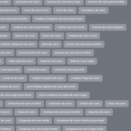
e cuero
neceseres de cuero
neceser de cuero para mujer
neceser de cuero para hombre
ero para moto
mono de cuero moto
mono de cuero
monederos de cuero
s de cuero para hombre
modelos chaquetas de cuero para mujer
cuero
maletas de cuero para hombre
maletas de cuero moto
maletas de cuero antiguas
sanales
llaveros de cuero
llavero de cuero
limpieza de cuero coche
s mejores chaquetas de cuero
jaket de cuero
jackets de cuero para hombre
o de cuero
hacer pulseras de cuero
guantes de cuero para hombre
o
falda negra de cuero
falda de cuero zara
falda de cuero negra
 cuero para reloj
correas de cuero
correa de cuero para reloj
converse de cuero
compro chaqueta de cuero
comprar chupa de cuero
pizados de cuero
como limpiar tapiceria de cuero del coche
de cuero negra para fiesta
como combinar una falda de cuero negra
o
cinturones de cuero hombre
cinturones de cuero
cinturon de cuero
cintas de cuero
o marron
chupa de cuero
chumpas de cuero para hombre
chquetas de cuero
 de cuero
chaquetas de cuero verde
chaquetas de cuero sintetico para mujer
a hombres
chaquetas de cuero para hombre
chaquetas de cuero negro mujer