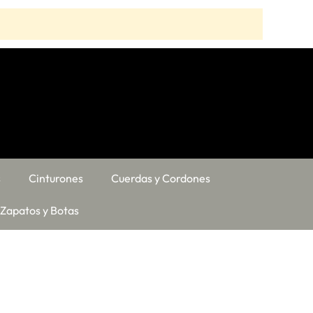
s
Cinturones
Cuerdas y Cordones
Zapatos y Botas