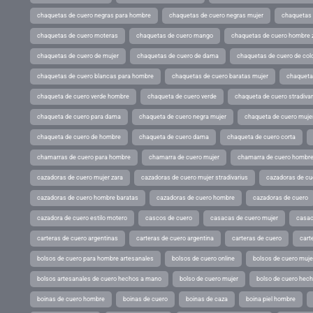
chaquetas de cuero negras para hombre
chaquetas de cuero negras mujer
chaquetas 
chaquetas de cuero moteras
chaquetas de cuero mango
chaquetas de cuero hombre 
chaquetas de cuero de mujer
chaquetas de cuero de dama
chaquetas de cuero de col
chaquetas de cuero blancas para hombre
chaquetas de cuero baratas mujer
chaqueta
chaqueta de cuero verde hombre
chaqueta de cuero verde
chaqueta de cuero stradivar
chaqueta de cuero para dama
chaqueta de cuero negra mujer
chaqueta de cuero mujer
chaqueta de cuero de hombre
chaqueta de cuero dama
chaqueta de cuero corta
chamarras de cuero para hombre
chamarra de cuero mujer
chamarra de cuero hombr
cazadoras de cuero mujer zara
cazadoras de cuero mujer stradivarius
cazadoras de cue
cazadoras de cuero hombre baratas
cazadoras de cuero hombre
cazadoras de cuero
cazadora de cuero estilo motero
cascos de cuero
casacas de cuero mujer
casac
carteras de cuero argentinas
carteras de cuero argentina
carteras de cuero
cart
bolsos de cuero para hombre artesanales
bolsos de cuero online
bolsos de cuero muje
bolsos artesanales de cuero hechos a mano
bolso de cuero mujer
bolso de cuero hec
boinas de cuero hombre
boinas de cuero
boinas de caza
boina piel hombre