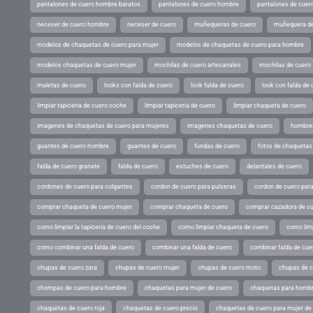
pantalones de cuero hombre baratos
pantalones de cuero hombre
pantalones de cuer
neceser de cuero hombre
neceser de cuero
muñequeras de cuero
muñequera de
modelos de chaquetas de cuero para mujer
modelos de chaquetas de cuero para hombre
modelos chaquetas de cuero mujer
mochilas de cuero artesanales
mochilas de cuero
maletas de cuero
looks con falda de cuero
look falda de cuero
look con falda de 
limpiar tapiceria de cuero coche
limpiar tapiceria de cuero
limpiar chaqueta de cuero
imagenes de chaquetas de cuero para mujeres
imagenes chaquetas de cuero
hombres
guantes de cuero hombre
guantes de cuero
fundas de cuero
fotos de chaquetas
falda de cuero granate
falda de cuero
estuches de cuero
delantales de cuero
cordones de cuero para colgantes
cordon de cuero para pulseras
cordon de cuero par
comprar chaqueta de cuero mujer
comprar chaqueta de cuero
comprar cazadora de c
como limpiar la tapiceria de cuero del coche
como limpiar chaqueta de cuero
como limp
como combinar una falda de cuero
combinar una falda de cuero
combinar falda de cue
chupas de cuero zara
chupas de cuero mujer
chupas de cuero moto
chupas de 
chompas de cuero para hombre
chaquetas para mujer de cuero
chaquetas para hombr
chaquetas de cuero roja
chaquetas de cuero precio
chaquetas de cuero para mujer d