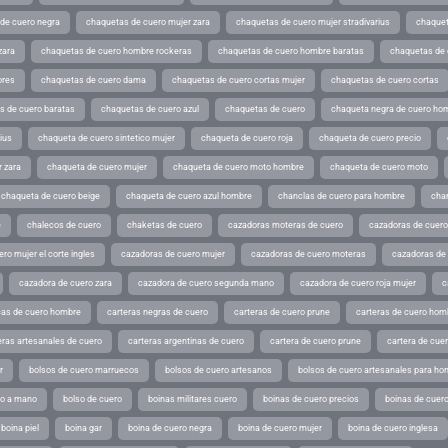
de cuero negra
chaquetas de cuero mujer zara
chaquetas de cuero mujer stradivarius
chaquet
zara
chaquetas de cuero hombre rockeras
chaquetas de cuero hombre baratas
chaquetas de
ores
chaquetas de cuero dama
chaquetas de cuero cortas mujer
chaquetas de cuero cortas
s de cuero baratas
chaquetas de cuero azul
chaquetas de cuero
chaqueta negra de cuero ho
ius
chaqueta de cuero sintetico mujer
chaqueta de cuero roja
chaqueta de cuero precio
 zara
chaqueta de cuero mujer
chaqueta de cuero moto hombre
chaqueta de cuero moto
chaqueta de cuero beige
chaqueta de cuero azul hombre
chanclas de cuero para hombre
cha
e
chalecos de cuero
chaketas de cuero
cazadoras moteras de cuero
cazadoras de cuero
ro mujer el corte ingles
cazadoras de cuero mujer
cazadoras de cuero moteras
cazadoras de
cazadora de cuero zara
cazadora de cuero segunda mano
cazadora de cuero roja mujer
c
as de cuero hombre
carteras negras de cuero
carteras de cuero prune
carteras de cuero hom
eras artesanales de cuero
carteras argentinas de cuero
cartera de cuero prune
cartera de cue
r
bolsos de cuero marruecos
bolsos de cuero artesanos
bolsos de cuero artesanales para ho
ho a mano
bolso de cuero
boinas militares cuero
boinas de cuero precios
boinas de cuero
boina piel
boina gar
boina de cuero negra
boina de cuero mujer
boina de cuero inglesa