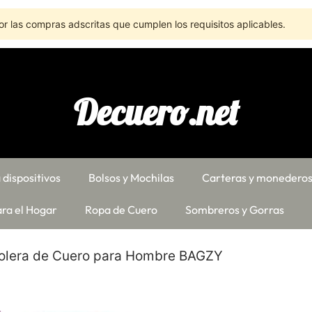
r las compras adscritas que cumplen los requisitos aplicables.
Decuero.net
 dispositivos
Bolsos y Mochilas
Carteras y monedero
ra el Hogar
Ropa de Cuero
Sombreros y Gorras
olera de Cuero para Hombre BAGZY