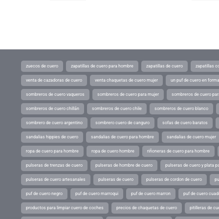
zuecos de cuero
zapatillas de cuero para hombre
zapatillas de cuero
zapatillas 
venta de cazadoras de cuero
venta chaquetas de cuero mujer
un puf de cuero en form
sombreros de cuero vaqueros
sombreros de cuero para mujer
sombreros de cuero pa
sombreros de cuero chillán
sombreros de cuero chile
sombreros de cuero blanco
sombrero de cuero argentino
sombrero cuero de canguro
sofas de cuero baratos
sandalias hippies de cuero
sandalias de cuero para hombre
sandalias de cuero mujer
ropa de cuero para hombre
ropa de cuero hombre
riñoneras de cuero para hombre
pulseras de trenzas de cuero
pulseras de hombre de cuero
pulseras de cuero y plata p
pulseras de cuero artesanales
pulseras de cuero
pulseras de cordon de cuero
pu
puf de cuero negro
puf de cuero marroqui
puf de cuero marron
puf de cuero cuad
productos para limpiar cuero de coches
precios de chaquetas de cuero
pitilleras de cu