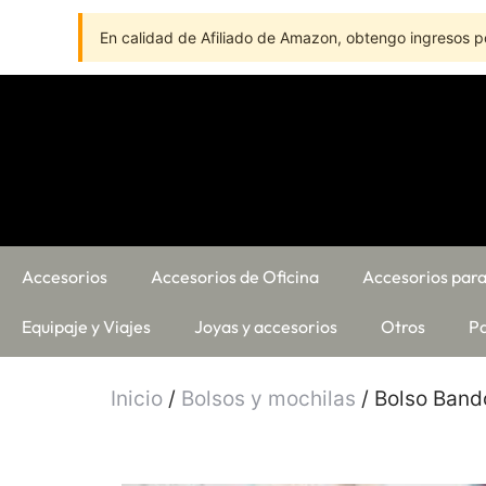
En calidad de Afiliado de Amazon, obtengo ingresos po
Accesorios
Accesorios de Oficina
Accesorios para
Equipaje y Viajes
Joyas y accesorios
Otros
Pa
Inicio
/
Bolsos y mochilas
/ Bolso Band