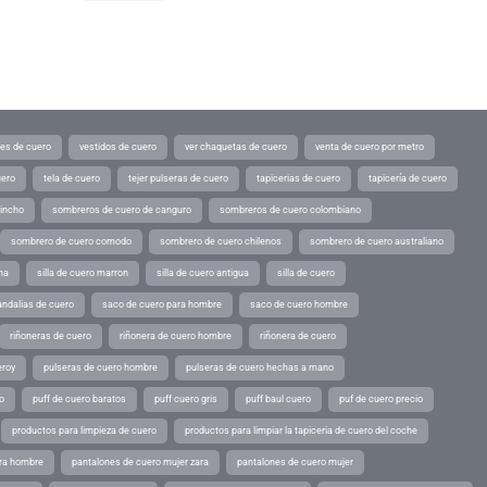
tes de cuero
vestidos de cuero
ver chaquetas de cuero
venta de cuero por metro
uero
tela de cuero
tejer pulseras de cuero
tapicerias de cuero
tapicería de cuero
pincho
sombreros de cuero de canguro
sombreros de cuero colombiano
sombrero de cuero comodo
sombrero de cuero chilenos
sombrero de cuero australiano
ina
silla de cuero marron
silla de cuero antigua
silla de cuero
andalias de cuero
saco de cuero para hombre
saco de cuero hombre
riñoneras de cuero
riñonera de cuero hombre
riñonera de cuero
eroy
pulseras de cuero hombre
pulseras de cuero hechas a mano
o
puff de cuero baratos
puff cuero gris
puff baul cuero
puf de cuero precio
productos para limpieza de cuero
productos para limpiar la tapiceria de cuero del coche
ara hombre
pantalones de cuero mujer zara
pantalones de cuero mujer