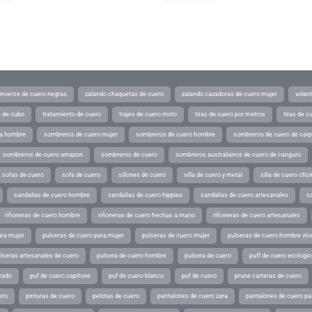
converse de cuero negras
zalando chaquetas de cuero
zalando cazadoras de cuero mujer
volan
a de cubo
tratamiento de cuero
trajes de cuero moto
tiras de cuero por metros
tiras de c
ra hombre
sombreros de cuero mujer
sombreros de cuero hombre
sombreros de cuero de car
sombreros de cuero amazon
sombreros de cuero
sombreros australianos de cuero de canguro
sofas de cuero
sofa de cuero
sillones de cuero
silla de cuero y metal
silla de cuero ofic
sandalias de cuero hombre
sandalias de cuero hippies
sandalias de cuero artesanales
s
riñoneras de cuero hombre
riñoneras de cuero hechas a mano
riñoneras de cuero artesanales
ara mujer
pulseras de cuero para mujer
pulseras de cuero mujer
pulseras de cuero hombre vic
lseras artesanales de cuero
pulsera de cuero hombre
pulsera de cuero
puff de cuero ecologic
rado
puf de cuero capitone
puf de cuero blanco
puf de cuero
prune carteras de cuero
ero
pinturas de cuero
pelotas de cuero
pantalones de cuero zara
pantalones de cuero p