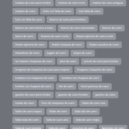
maletas de cuero para hombre
maletas de cuero moto
maletas de cuero antiguas
maletas de cuero
looks con falda de cuero
look falda de cuero
look con falda de cuero
llaveros de cuero para hombres
llaveros de cuero hechos a mano
llaveros de cuero artesanales
llaveros de cuero
llavero de cuero
limpieza de cuero coche
limpiar tapiceria de cuero coche
limpiar tapiceria de cuero
limpiar chaqueta de cuero
limpiar cazadora de cuero
limpiadores de cuero
leggins de cuero
latigos de cuero
las mejores chaquetas de cuero
jaket de cuero
jackets de cuero para hombre
imagenes de chaquetas de cuero para mujeres
imagenes chaquetas de cuero
hombres con chaquetas de cuero
hombres con chaqueta de cuero
hombre con chaqueta de cuero
hilo de cuero
hacer pulseras de cuero
guantes de cuero para hombre
guantes de cuero hombre
guantes de cuero
fundas de cuero
fotos de chaquetas de cuero
faldas de cuero zara
faldas de cuero negras
faldas de cuero
falda tubo de cuero
falda negra de cuero
falda de cuero zara
falda de cuero negra
falda de cuero granate
falda de cuero
estuches de cuero
delantales de cuero