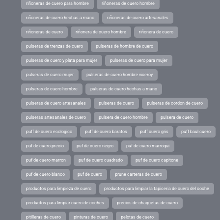
riñoneras de cuero para hombre
riñoneras de cuero hombre
riñoneras de cuero hechas a mano
riñoneras de cuero artesanales
riñoneras de cuero
riñonera de cuero hombre
riñonera de cuero
pulseras de trenzas de cuero
pulseras de hombre de cuero
pulseras de cuero y plata para mujer
pulseras de cuero para mujer
pulseras de cuero mujer
pulseras de cuero hombre viceroy
pulseras de cuero hombre
pulseras de cuero hechas a mano
pulseras de cuero artesanales
pulseras de cuero
pulseras de cordon de cuero
pulseras artesanales de cuero
pulsera de cuero hombre
pulsera de cuero
puff de cuero ecologico
puff de cuero baratos
puff cuero gris
puff baul cuero
puf de cuero precio
puf de cuero negro
puf de cuero marroqui
puf de cuero marron
puf de cuero cuadrado
puf de cuero capitone
puf de cuero blanco
puf de cuero
prune carteras de cuero
productos para limpieza de cuero
productos para limpiar la tapiceria de cuero del coche
productos para limpiar cuero de coches
precios de chaquetas de cuero
pitilleras de cuero
pinturas de cuero
pelotas de cuero