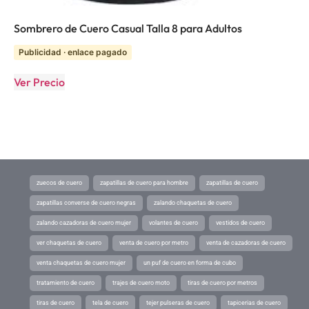
Sombrero de Cuero Casual Talla 8 para Adultos
Publicidad · enlace pagado
Ver Precio
zuecos de cuero
zapatillas de cuero para hombre
zapatillas de cuero
zapatillas converse de cuero negras
zalando chaquetas de cuero
zalando cazadoras de cuero mujer
volantes de cuero
vestidos de cuero
ver chaquetas de cuero
venta de cuero por metro
venta de cazadoras de cuero
venta chaquetas de cuero mujer
un puf de cuero en forma de cubo
tratamiento de cuero
trajes de cuero moto
tiras de cuero por metros
tiras de cuero
tela de cuero
tejer pulseras de cuero
tapicerias de cuero