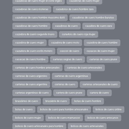
cazadoras de cuero mujer el corte ingles
cazadoras de cuero mujer
cazadoras de cuero moteras
cazadoras de cuero hombre zara
cazadoras de cuero hombre massimo dutti
cazadoras de cuero hombre baratas
cazadoras de cuero hombre
cazadoras de cuero
cazadora de cuero zara
cazadora de cuero segunda mano
cazadora de cuero roja mujer
cazadora de cuero mujer
cazadora de cuero moto
cazadora de cuero hombre
cazadora de cuero estilo motero
cascos de cuero
casacas de cuero mujer
casacas de cuero hombre
carteras negras de cuero
carteras de cuero prune
carteras de cuero hombre artesanales
carteras de cuero artesanales
carteras de cuero argentino
carteras de cuero argentinas
carteras de cuero argentina
carteras de cuero
carteras artesanales de cuero
carteras argentinas de cuero
cartera de cuero prune
cartera de cuero
brazaletes de cuero
brazalete de cuero
botas de cuero hombre
botas de cuero
bolsos de cuero para hombre artesanales
bolsos de cuero online
bolsos de cuero mujer
bolsos de cuero marruecos
bolsos de cuero artesanos
bolsos de cuero artesanales para hombre
bolsos de cuero artesanales