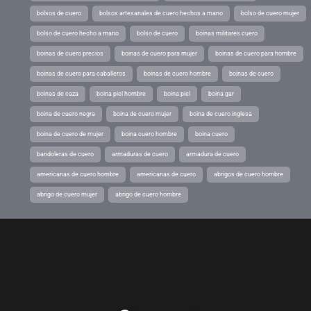
bolsos de cuero
bolsos artesanales de cuero hechos a mano
bolso de cuero mujer
bolso de cuero hecho a mano
bolso de cuero
boinas militares cuero
boinas de cuero precios
boinas de cuero para mujer
boinas de cuero para hombre
boinas de cuero para caballeros
boinas de cuero hombre
boinas de cuero
boinas de caza
boina piel hombre
boina piel
boina gar
boina de cuero negra
boina de cuero mujer
boina de cuero inglesa
boina de cuero de mujer
boina cuero hombre
boina cuero
bandoleras de cuero
armaduras de cuero
armadura de cuero
americanas de cuero hombre
americanas de cuero
abrigos de cuero hombre
abrigo de cuero mujer
abrigo de cuero hombre