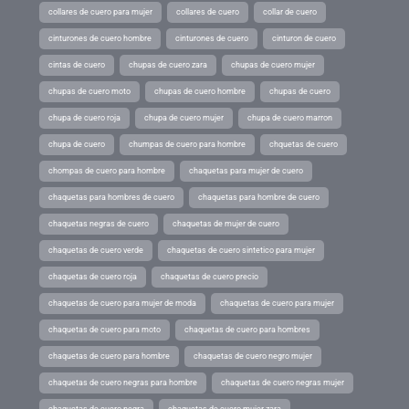
collares de cuero para mujer
collares de cuero
collar de cuero
cinturones de cuero hombre
cinturones de cuero
cinturon de cuero
cintas de cuero
chupas de cuero zara
chupas de cuero mujer
chupas de cuero moto
chupas de cuero hombre
chupas de cuero
chupa de cuero roja
chupa de cuero mujer
chupa de cuero marron
chupa de cuero
chumpas de cuero para hombre
chquetas de cuero
chompas de cuero para hombre
chaquetas para mujer de cuero
chaquetas para hombres de cuero
chaquetas para hombre de cuero
chaquetas negras de cuero
chaquetas de mujer de cuero
chaquetas de cuero verde
chaquetas de cuero sintetico para mujer
chaquetas de cuero roja
chaquetas de cuero precio
chaquetas de cuero para mujer de moda
chaquetas de cuero para mujer
chaquetas de cuero para moto
chaquetas de cuero para hombres
chaquetas de cuero para hombre
chaquetas de cuero negro mujer
chaquetas de cuero negras para hombre
chaquetas de cuero negras mujer
chaquetas de cuero negra
chaquetas de cuero mujer zara