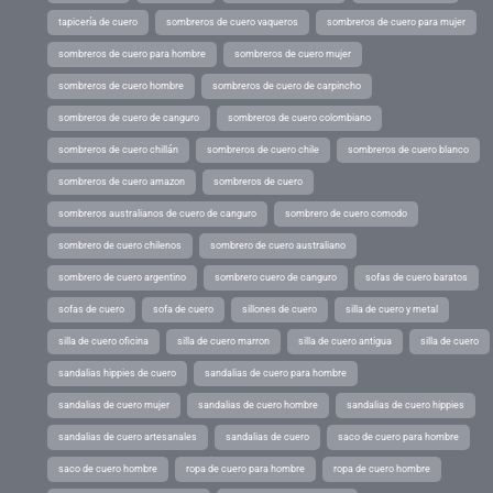
tapicería de cuero
sombreros de cuero vaqueros
sombreros de cuero para mujer
sombreros de cuero para hombre
sombreros de cuero mujer
sombreros de cuero hombre
sombreros de cuero de carpincho
sombreros de cuero de canguro
sombreros de cuero colombiano
sombreros de cuero chillán
sombreros de cuero chile
sombreros de cuero blanco
sombreros de cuero amazon
sombreros de cuero
sombreros australianos de cuero de canguro
sombrero de cuero comodo
sombrero de cuero chilenos
sombrero de cuero australiano
sombrero de cuero argentino
sombrero cuero de canguro
sofas de cuero baratos
sofas de cuero
sofa de cuero
sillones de cuero
silla de cuero y metal
silla de cuero oficina
silla de cuero marron
silla de cuero antigua
silla de cuero
sandalias hippies de cuero
sandalias de cuero para hombre
sandalias de cuero mujer
sandalias de cuero hombre
sandalias de cuero hippies
sandalias de cuero artesanales
sandalias de cuero
saco de cuero para hombre
saco de cuero hombre
ropa de cuero para hombre
ropa de cuero hombre