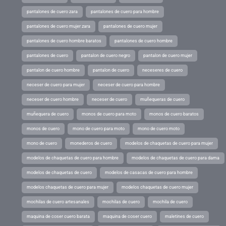
pantalones de cuero zara
pantalones de cuero para hombre
pantalones de cuero mujer zara
pantalones de cuero mujer
pantalones de cuero hombre baratos
pantalones de cuero hombre
pantalones de cuero
pantalon de cuero negro
pantalon de cuero mujer
pantalon de cuero hombre
pantalon de cuero
neceseres de cuero
neceser de cuero para mujer
neceser de cuero para hombre
neceser de cuero hombre
neceser de cuero
muñequeras de cuero
muñequera de cuero
monos de cuero para moto
monos de cuero baratos
monos de cuero
mono de cuero para moto
mono de cuero moto
mono de cuero
monederos de cuero
modelos de chaquetas de cuero para mujer
modelos de chaquetas de cuero para hombre
modelos de chaquetas de cuero para dama
modelos de chaquetas de cuero
modelos de casacas de cuero para hombre
modelos chaquetas de cuero para mujer
modelos chaquetas de cuero mujer
mochilas de cuero artesanales
mochilas de cuero
mochila de cuero
maquina de coser cuero barata
maquina de coser cuero
maletines de cuero