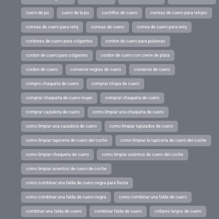
cuero de pu
cuero de la pu
cuchillos de cuero
correas de cuero para relojes
correas de cuero para reloj
correas de cuero
correa de cuero para reloj
cordones de cuero para colgantes
cordon de cuero para pulseras
cordon de cuero para colgantes
cordon de cuero con cierre de plata
cordon de cuero
converse negras de cuero
converse de cuero
compro chaqueta de cuero
comprar chupa de cuero
comprar chaqueta de cuero mujer
comprar chaqueta de cuero
comprar cazadora de cuero
como limpiar una chaqueta de cuero
como limpiar una cazadora de cuero
como limpiar tapizados de cuero
como limpiar tapiceria de cuero del coche
como limpiar la tapiceria de cuero del coche
como limpiar chaqueta de cuero
como limpiar asientos de cuero del coche
como limpiar asientos de cuero de coche
como combinar una falda de cuero negra para fiesta
como combinar una falda de cuero negra
como combinar una falda de cuero
combinar una falda de cuero
combinar falda de cuero
collares largos de cuero