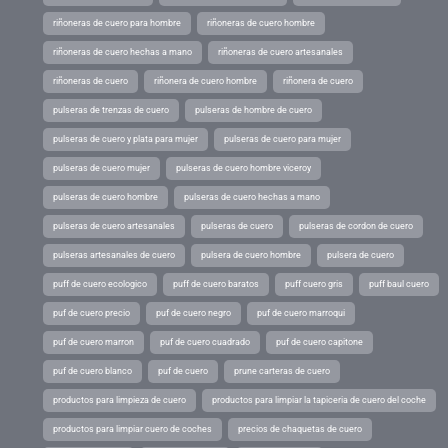
riñoneras de cuero para hombre
riñoneras de cuero hombre
riñoneras de cuero hechas a mano
riñoneras de cuero artesanales
riñoneras de cuero
riñonera de cuero hombre
riñonera de cuero
pulseras de trenzas de cuero
pulseras de hombre de cuero
pulseras de cuero y plata para mujer
pulseras de cuero para mujer
pulseras de cuero mujer
pulseras de cuero hombre viceroy
pulseras de cuero hombre
pulseras de cuero hechas a mano
pulseras de cuero artesanales
pulseras de cuero
pulseras de cordon de cuero
pulseras artesanales de cuero
pulsera de cuero hombre
pulsera de cuero
puff de cuero ecologico
puff de cuero baratos
puff cuero gris
puff baul cuero
puf de cuero precio
puf de cuero negro
puf de cuero marroqui
puf de cuero marron
puf de cuero cuadrado
puf de cuero capitone
puf de cuero blanco
puf de cuero
prune carteras de cuero
productos para limpieza de cuero
productos para limpiar la tapiceria de cuero del coche
productos para limpiar cuero de coches
precios de chaquetas de cuero