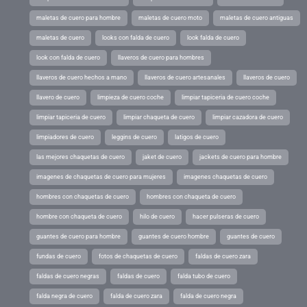
maletas de cuero para hombre
maletas de cuero moto
maletas de cuero antiguas
maletas de cuero
looks con falda de cuero
look falda de cuero
look con falda de cuero
llaveros de cuero para hombres
llaveros de cuero hechos a mano
llaveros de cuero artesanales
llaveros de cuero
llavero de cuero
limpieza de cuero coche
limpiar tapiceria de cuero coche
limpiar tapiceria de cuero
limpiar chaqueta de cuero
limpiar cazadora de cuero
limpiadores de cuero
leggins de cuero
latigos de cuero
las mejores chaquetas de cuero
jaket de cuero
jackets de cuero para hombre
imagenes de chaquetas de cuero para mujeres
imagenes chaquetas de cuero
hombres con chaquetas de cuero
hombres con chaqueta de cuero
hombre con chaqueta de cuero
hilo de cuero
hacer pulseras de cuero
guantes de cuero para hombre
guantes de cuero hombre
guantes de cuero
fundas de cuero
fotos de chaquetas de cuero
faldas de cuero zara
faldas de cuero negras
faldas de cuero
falda tubo de cuero
falda negra de cuero
falda de cuero zara
falda de cuero negra