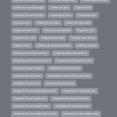
collares de cuero para mujer
collares de cuero
collar de cuero
cinturones de cuero hombre
cinturones de cuero
cinturon de cuero
cintas de cuero
chupas de cuero zara
chupas de cuero mujer
chupas de cuero moto
chupas de cuero hombre
chupas de cuero
chupa de cuero roja
chupa de cuero mujer
chupa de cuero marron
chupa de cuero
chumpas de cuero para hombre
chquetas de cuero
chompas de cuero para hombre
chaquetas para mujer de cuero
chaquetas para hombres de cuero
chaquetas para hombre de cuero
chaquetas negras de cuero
chaquetas de mujer de cuero
chaquetas de cuero verde
chaquetas de cuero sintetico para mujer
chaquetas de cuero roja
chaquetas de cuero precio
chaquetas de cuero para mujer de moda
chaquetas de cuero para mujer
chaquetas de cuero para moto
chaquetas de cuero para hombres
chaquetas de cuero para hombre
chaquetas de cuero negro mujer
chaquetas de cuero negras para hombre
chaquetas de cuero negras mujer