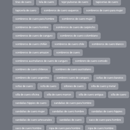
tiras de cuero
tela de cuero
tejer pulseras de cuero
tapicerias de cuero
tapicería de cuero
sombreros de cuero vaqueros
sombreros de cuero para mujer
sombreros de cuero para hombre
sombreros de cuero mujer
sombreros de cuero hombre
sombreros de cuero de carpincho
sombreros de cuero de canguro
sombreros de cuero colombiano
sombreros de cuero chillán
sombreros de cuero chile
sombreros de cuero blanco
sombreros de cuero amazon
sombreros de cuero
sombreros australianos de cuero de canguro
sombrero de cuero comodo
sombrero de cuero chilenos
sombrero de cuero australiano
sombrero de cuero argentino
sombrero cuero de canguro
sofas de cuero baratos
sofas de cuero
sofa de cuero
sillones de cuero
silla de cuero y metal
silla de cuero oficina
silla de cuero marron
silla de cuero antigua
silla de cuero
sandalias hippies de cuero
sandalias de cuero para hombre
sandalias de cuero mujer
sandalias de cuero hombre
sandalias de cuero hippies
sandalias de cuero artesanales
sandalias de cuero
saco de cuero para hombre
saco de cuero hombre
ropa de cuero para hombre
ropa de cuero hombre