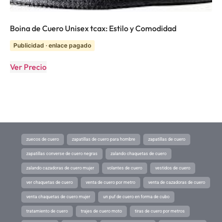
Boina de Cuero Unisex tcax: Estilo y Comodidad
Publicidad · enlace pagado
Ver Precio
zuecos de cuero
zapatillas de cuero para hombre
zapatillas de cuero
zapatillas converse de cuero negras
zalando chaquetas de cuero
zalando cazadoras de cuero mujer
volantes de cuero
vestidos de cuero
ver chaquetas de cuero
venta de cuero por metro
venta de cazadoras de cuero
venta chaquetas de cuero mujer
un puf de cuero en forma de cubo
tratamiento de cuero
trajes de cuero moto
tiras de cuero por metros