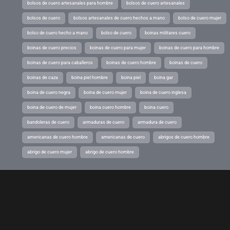
bolsos de cuero artesanales para hombre
bolsos de cuero artesanales
bolsos de cuero
bolsos artesanales de cuero hechos a mano
bolso de cuero mujer
bolso de cuero hecho a mano
bolso de cuero
boinas militares cuero
boinas de cuero precios
boinas de cuero para mujer
boinas de cuero para hombre
boinas de cuero para caballeros
boinas de cuero hombre
boinas de cuero
boinas de caza
boina piel hombre
boina piel
boina gar
boina de cuero negra
boina de cuero mujer
boina de cuero inglesa
boina de cuero de mujer
boina cuero hombre
boina cuero
bandoleras de cuero
armaduras de cuero
armadura de cuero
americanas de cuero hombre
americanas de cuero
abrigos de cuero hombre
abrigo de cuero mujer
abrigo de cuero hombre