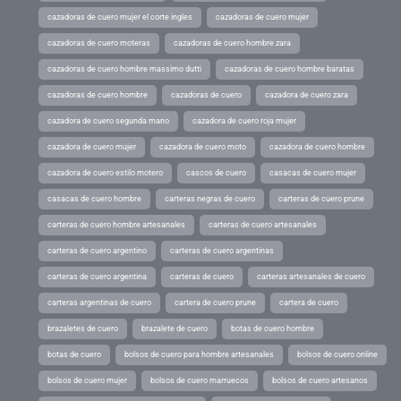
cazadoras de cuero mujer el corte ingles
cazadoras de cuero mujer
cazadoras de cuero moteras
cazadoras de cuero hombre zara
cazadoras de cuero hombre massimo dutti
cazadoras de cuero hombre baratas
cazadoras de cuero hombre
cazadoras de cuero
cazadora de cuero zara
cazadora de cuero segunda mano
cazadora de cuero roja mujer
cazadora de cuero mujer
cazadora de cuero moto
cazadora de cuero hombre
cazadora de cuero estilo motero
cascos de cuero
casacas de cuero mujer
casacas de cuero hombre
carteras negras de cuero
carteras de cuero prune
carteras de cuero hombre artesanales
carteras de cuero artesanales
carteras de cuero argentino
carteras de cuero argentinas
carteras de cuero argentina
carteras de cuero
carteras artesanales de cuero
carteras argentinas de cuero
cartera de cuero prune
cartera de cuero
brazaletes de cuero
brazalete de cuero
botas de cuero hombre
botas de cuero
bolsos de cuero para hombre artesanales
bolsos de cuero online
bolsos de cuero mujer
bolsos de cuero marruecos
bolsos de cuero artesanos