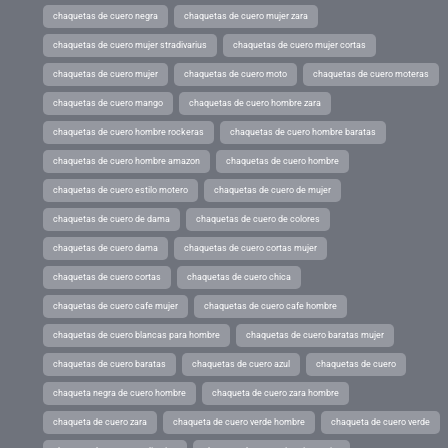
chaquetas de cuero negra
chaquetas de cuero mujer zara
chaquetas de cuero mujer stradivarius
chaquetas de cuero mujer cortas
chaquetas de cuero mujer
chaquetas de cuero moto
chaquetas de cuero moteras
chaquetas de cuero mango
chaquetas de cuero hombre zara
chaquetas de cuero hombre rockeras
chaquetas de cuero hombre baratas
chaquetas de cuero hombre amazon
chaquetas de cuero hombre
chaquetas de cuero estilo motero
chaquetas de cuero de mujer
chaquetas de cuero de dama
chaquetas de cuero de colores
chaquetas de cuero dama
chaquetas de cuero cortas mujer
chaquetas de cuero cortas
chaquetas de cuero chica
chaquetas de cuero cafe mujer
chaquetas de cuero cafe hombre
chaquetas de cuero blancas para hombre
chaquetas de cuero baratas mujer
chaquetas de cuero baratas
chaquetas de cuero azul
chaquetas de cuero
chaqueta negra de cuero hombre
chaqueta de cuero zara hombre
chaqueta de cuero zara
chaqueta de cuero verde hombre
chaqueta de cuero verde