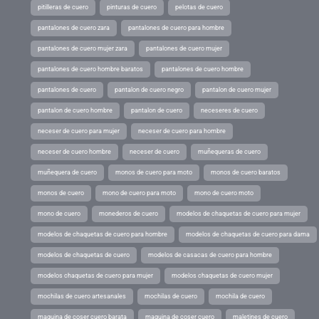
pitilleras de cuero
pinturas de cuero
pelotas de cuero
pantalones de cuero zara
pantalones de cuero para hombre
pantalones de cuero mujer zara
pantalones de cuero mujer
pantalones de cuero hombre baratos
pantalones de cuero hombre
pantalones de cuero
pantalon de cuero negro
pantalon de cuero mujer
pantalon de cuero hombre
pantalon de cuero
neceseres de cuero
neceser de cuero para mujer
neceser de cuero para hombre
neceser de cuero hombre
neceser de cuero
muñequeras de cuero
muñequera de cuero
monos de cuero para moto
monos de cuero baratos
monos de cuero
mono de cuero para moto
mono de cuero moto
mono de cuero
monederos de cuero
modelos de chaquetas de cuero para mujer
modelos de chaquetas de cuero para hombre
modelos de chaquetas de cuero para dama
modelos de chaquetas de cuero
modelos de casacas de cuero para hombre
modelos chaquetas de cuero para mujer
modelos chaquetas de cuero mujer
mochilas de cuero artesanales
mochilas de cuero
mochila de cuero
maquina de coser cuero barata
maquina de coser cuero
maletines de cuero