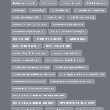
falda de cuero granate
falda de cuero
estuches de cuero
delantales de cuero
cuero de pu
cuero de la pu
cuchillos de cuero
correas de cuero para relojes
correas de cuero para reloj
correas de cuero
correa de cuero para reloj
cordones de cuero para colgantes
cordon de cuero para pulseras
cordon de cuero para colgantes
cordon de cuero con cierre de plata
cordon de cuero
converse negras de cuero
converse de cuero
compro chaqueta de cuero
comprar chupa de cuero
comprar chaqueta de cuero mujer
comprar chaqueta de cuero
comprar cazadora de cuero
como limpiar una chaqueta de cuero
como limpiar una cazadora de cuero
como limpiar tapizados de cuero
como limpiar tapiceria de cuero del coche
como limpiar la tapiceria de cuero del coche
como limpiar chaqueta de cuero
como limpiar asientos de cuero del coche
como limpiar asientos de cuero de coche
como combinar una falda de cuero negra para fiesta
como combinar una falda de cuero negra
como combinar una falda de cuero
combinar una falda de cuero
combinar falda de cuero
collares largos de cuero