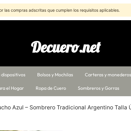
r las compras adscritas que cumplen los requisitos aplicables.
Decuero.net
 dispositivos
Bolsos y Mochilas
Carteras y monedero
ra el Hogar
Ropa de Cuero
Sombreros y Gorras
cho Azul – Sombrero Tradicional Argentino Talla 