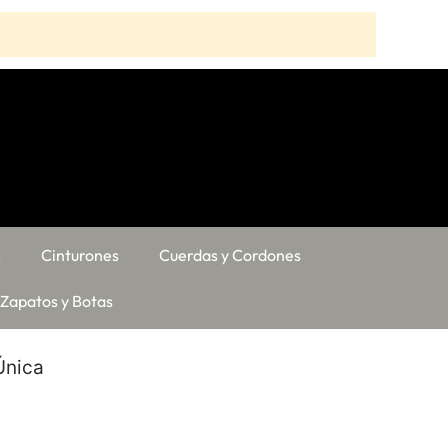
s
Cinturones
Cuerdas y Cordones
Zapatos y Botas
Única