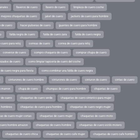
sanales
llaveros de cuero
llavero de cuero
limpieza de cuero coche
s mejores chaquetas de cuero
jaket de cuero
jackets de cuero para hombre
o de cuero
hacer pulseras de cuero
guantes de cuero para hombre
o
falda negra de cuero
falda de cuero zara
falda de cuero negra
 cuero para reloj
correas de cuero
correa de cuero para reloj
converse de cuero
compro chaqueta de cuero
comprar chupa de cuero
pizados de cuero
como limpiar tapiceria de cuero del coche
de cuero negra para fiesta
como combinar una falda de cuero negra
o
cinturones de cuero hombre
cinturones de cuero
cinturon de cuero
cintas de cuero
o marron
chupa de cuero
chumpas de cuero para hombre
chquetas de cuero
 de cuero
chaquetas de cuero verde
chaquetas de cuero sintetico para mujer
a hombres
chaquetas de cuero para hombre
chaquetas de cuero negro mujer
as de cuero mujer cortas
chaquetas de cuero mujer
chaquetas de cuero moto
 cuero hombre amazon
chaquetas de cuero hombre
chaquetas de cuero estilo motero
chaquetas de cuero chica
chaquetas de cuero cafe mujer
chaquetas de cuero cafe hombre