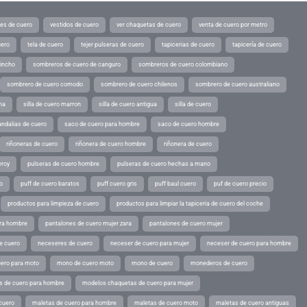
tes de cuero
vestidos de cuero
ver chaquetas de cuero
venta de cuero por metro
uero
tela de cuero
tejer pulseras de cuero
tapicerias de cuero
tapicería de cuero
pincho
sombreros de cuero de canguro
sombreros de cuero colombiano
sombrero de cuero comodo
sombrero de cuero chilenos
sombrero de cuero australiano
ina
silla de cuero marron
silla de cuero antigua
silla de cuero
andalias de cuero
saco de cuero para hombre
saco de cuero hombre
riñoneras de cuero
riñonera de cuero hombre
riñonera de cuero
eroy
pulseras de cuero hombre
pulseras de cuero hechas a mano
o
puff de cuero baratos
puff cuero gris
puff baul cuero
puf de cuero precio
productos para limpieza de cuero
productos para limpiar la tapiceria de cuero del coche
ara hombre
pantalones de cuero mujer zara
pantalones de cuero mujer
e cuero
neceseres de cuero
neceser de cuero para mujer
neceser de cuero para hombre
ero para moto
mono de cuero moto
mono de cuero
monederos de cuero
s de cuero para hombre
modelos chaquetas de cuero para mujer
cuero
maletas de cuero para hombre
maletas de cuero moto
maletas de cuero antiguas