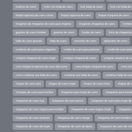
maletas de cuero
looks con falda de cuero
look falda de cuero
look con falda de 
limpiar tapiceria de cuero coche
limpiar tapiceria de cuero
limpiar chaqueta de cuero
imagenes de chaquetas de cuero para mujeres
imagenes chaquetas de cuero
hombres
guantes de cuero hombre
guantes de cuero
fundas de cuero
fotos de chaquetas
falda de cuero granate
falda de cuero
estuches de cuero
delantales de cuero
cordones de cuero para colgantes
cordon de cuero para pulseras
cordon de cuero par
comprar chaqueta de cuero mujer
comprar chaqueta de cuero
comprar cazadora de c
como limpiar la tapiceria de cuero del coche
como limpiar chaqueta de cuero
como limp
como combinar una falda de cuero
combinar una falda de cuero
combinar falda de cue
chupas de cuero zara
chupas de cuero mujer
chupas de cuero moto
chupas de 
chompas de cuero para hombre
chaquetas para mujer de cuero
chaquetas para hombr
chaquetas de cuero roja
chaquetas de cuero precio
chaquetas de cuero para mujer d
chaquetas de cuero negras para hombre
chaquetas de cuero negras mujer
chaquetas 
chaquetas de cuero moteras
chaquetas de cuero mango
chaquetas de cuero hombre 
chaquetas de cuero de mujer
chaquetas de cuero de dama
chaquetas de cuero de col