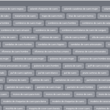
converse de cuero negras
zalando chaquetas de cuero
zalando cazadoras de cuero mujer
volan
a de cubo
tratamiento de cuero
trajes de cuero moto
tiras de cuero por metros
tiras de c
ra hombre
sombreros de cuero mujer
sombreros de cuero hombre
sombreros de cuero de car
sombreros de cuero amazon
sombreros de cuero
sombreros australianos de cuero de canguro
sofas de cuero
sofa de cuero
sillones de cuero
silla de cuero y metal
silla de cuero ofic
sandalias de cuero hombre
sandalias de cuero hippies
sandalias de cuero artesanales
s
riñoneras de cuero hombre
riñoneras de cuero hechas a mano
riñoneras de cuero artesanales
ara mujer
pulseras de cuero para mujer
pulseras de cuero mujer
pulseras de cuero hombre vic
lseras artesanales de cuero
pulsera de cuero hombre
pulsera de cuero
puff de cuero ecologic
rado
puf de cuero capitone
puf de cuero blanco
puf de cuero
prune carteras de cuero
ero
pinturas de cuero
pelotas de cuero
pantalones de cuero zara
pantalones de cuero p
o
pantalon de cuero negro
pantalon de cuero mujer
pantalon de cuero hombre
pantalon d
 cuero
monos de cuero para moto
monos de cuero baratos
monos de cuero
mono de cu
modelos de chaquetas de cuero para dama
modelos de chaquetas de cuero
modelos de casaca
mochila de cuero
maquina de coser cuero barata
maquina de coser cuero
maletines de 