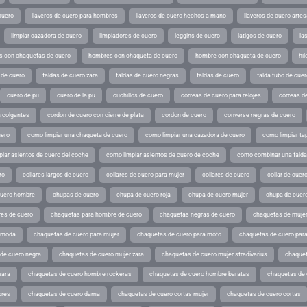
cuero
llaveros de cuero para hombres
llaveros de cuero hechos a mano
llaveros de cuero arte
limpiar cazadora de cuero
limpiadores de cuero
leggins de cuero
latigos de cuero
la
 con chaquetas de cuero
hombres con chaqueta de cuero
hombre con chaqueta de cuero
hil
 de cuero
faldas de cuero zara
faldas de cuero negras
faldas de cuero
falda tubo de cuer
cuero de pu
cuero de la pu
cuchillos de cuero
correas de cuero para relojes
correas de
a colgantes
cordon de cuero con cierre de plata
cordon de cuero
converse negras de cuero
uero
como limpiar una chaqueta de cuero
como limpiar una cazadora de cuero
como limpiar ta
iar asientos de cuero del coche
como limpiar asientos de cuero de coche
como combinar una falda 
ro
collares largos de cuero
collares de cuero para mujer
collares de cuero
collar de cuer
cuero hombre
chupas de cuero
chupa de cuero roja
chupa de cuero mujer
chupa de cuer
es de cuero
chaquetas para hombre de cuero
chaquetas negras de cuero
chaquetas de mujer
e moda
chaquetas de cuero para mujer
chaquetas de cuero para moto
chaquetas de cuero par
de cuero negra
chaquetas de cuero mujer zara
chaquetas de cuero mujer stradivarius
chaquet
zara
chaquetas de cuero hombre rockeras
chaquetas de cuero hombre baratas
chaquetas de
ores
chaquetas de cuero dama
chaquetas de cuero cortas mujer
chaquetas de cuero cortas