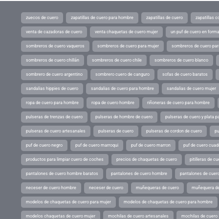
zuecos de cuero
zapatillas de cuero para hombre
zapatillas de cuero
zapatillas 
venta de cazadoras de cuero
venta chaquetas de cuero mujer
un puf de cuero en form
sombreros de cuero vaqueros
sombreros de cuero para mujer
sombreros de cuero pa
sombreros de cuero chillán
sombreros de cuero chile
sombreros de cuero blanco
sombrero de cuero argentino
sombrero cuero de canguro
sofas de cuero baratos
sandalias hippies de cuero
sandalias de cuero para hombre
sandalias de cuero mujer
ropa de cuero para hombre
ropa de cuero hombre
riñoneras de cuero para hombre
pulseras de trenzas de cuero
pulseras de hombre de cuero
pulseras de cuero y plata p
pulseras de cuero artesanales
pulseras de cuero
pulseras de cordon de cuero
pu
puf de cuero negro
puf de cuero marroqui
puf de cuero marron
puf de cuero cuad
productos para limpiar cuero de coches
precios de chaquetas de cuero
pitilleras de cu
pantalones de cuero hombre baratos
pantalones de cuero hombre
pantalones de cuer
neceser de cuero hombre
neceser de cuero
muñequeras de cuero
muñequera de
modelos de chaquetas de cuero para mujer
modelos de chaquetas de cuero para hombre
modelos chaquetas de cuero mujer
mochilas de cuero artesanales
mochilas de cuero