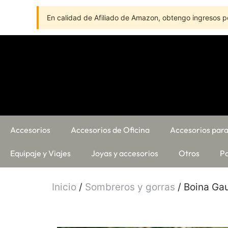
En calidad de Afiliado de Amazon, obtengo ingresos po
Accesorios
Accesorios de Oficina
Accesorios para
Equipaje y Viajes
Joyas y accesorios
Otros
Pa
Inicio
/
Sombreros y gorras
/ Boina Gau