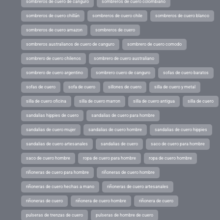
sombreros de cuero de canguro
sombreros de cuero colombiano
sombreros de cuero chillán
sombreros de cuero chile
sombreros de cuero blanco
sombreros de cuero amazon
sombreros de cuero
sombreros australianos de cuero de canguro
sombrero de cuero comodo
sombrero de cuero chilenos
sombrero de cuero australiano
sombrero de cuero argentino
sombrero cuero de canguro
sofas de cuero baratos
sofas de cuero
sofa de cuero
sillones de cuero
silla de cuero y metal
silla de cuero oficina
silla de cuero marron
silla de cuero antigua
silla de cuero
sandalias hippies de cuero
sandalias de cuero para hombre
sandalias de cuero mujer
sandalias de cuero hombre
sandalias de cuero hippies
sandalias de cuero artesanales
sandalias de cuero
saco de cuero para hombre
saco de cuero hombre
ropa de cuero para hombre
ropa de cuero hombre
riñoneras de cuero para hombre
riñoneras de cuero hombre
riñoneras de cuero hechas a mano
riñoneras de cuero artesanales
riñoneras de cuero
riñonera de cuero hombre
riñonera de cuero
pulseras de trenzas de cuero
pulseras de hombre de cuero