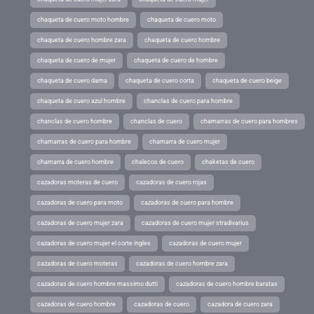
chaqueta de cuero moto hombre
chaqueta de cuero moto
chaqueta de cuero hombre zara
chaqueta de cuero hombre
chaqueta de cuero de mujer
chaqueta de cuero de hombre
chaqueta de cuero dama
chaqueta de cuero corta
chaqueta de cuero beige
chaqueta de cuero azul hombre
chanclas de cuero para hombre
chanclas de cuero hombre
chanclas de cuero
chamarras de cuero para hombres
chamarras de cuero para hombre
chamarra de cuero mujer
chamarra de cuero hombre
chalecos de cuero
chaketas de cuero
cazadoras moteras de cuero
cazadoras de cuero rojas
cazadoras de cuero para moto
cazadoras de cuero para hombre
cazadoras de cuero mujer zara
cazadoras de cuero mujer stradivarius
cazadoras de cuero mujer el corte ingles
cazadoras de cuero mujer
cazadoras de cuero moteras
cazadoras de cuero hombre zara
cazadoras de cuero hombre massimo dutti
cazadoras de cuero hombre baratas
cazadoras de cuero hombre
cazadoras de cuero
cazadora de cuero zara