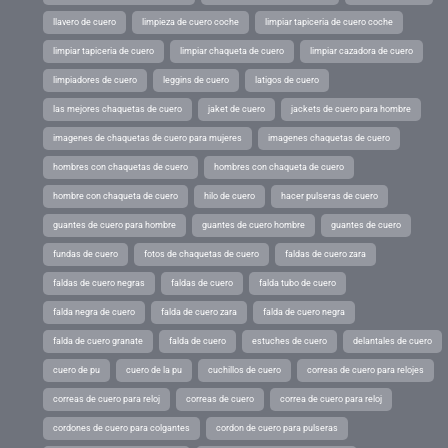
llavero de cuero
limpieza de cuero coche
limpiar tapiceria de cuero coche
limpiar tapiceria de cuero
limpiar chaqueta de cuero
limpiar cazadora de cuero
limpiadores de cuero
leggins de cuero
latigos de cuero
las mejores chaquetas de cuero
jaket de cuero
jackets de cuero para hombre
imagenes de chaquetas de cuero para mujeres
imagenes chaquetas de cuero
hombres con chaquetas de cuero
hombres con chaqueta de cuero
hombre con chaqueta de cuero
hilo de cuero
hacer pulseras de cuero
guantes de cuero para hombre
guantes de cuero hombre
guantes de cuero
fundas de cuero
fotos de chaquetas de cuero
faldas de cuero zara
faldas de cuero negras
faldas de cuero
falda tubo de cuero
falda negra de cuero
falda de cuero zara
falda de cuero negra
falda de cuero granate
falda de cuero
estuches de cuero
delantales de cuero
cuero de pu
cuero de la pu
cuchillos de cuero
correas de cuero para relojes
correas de cuero para reloj
correas de cuero
correa de cuero para reloj
cordones de cuero para colgantes
cordon de cuero para pulseras