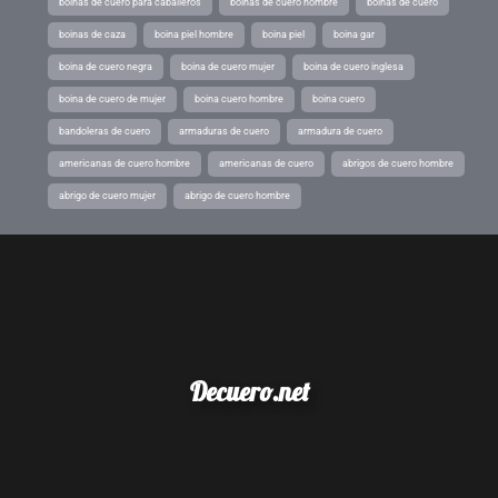
boinas de cuero para caballeros
boinas de cuero hombre
boinas de cuero
boinas de caza
boina piel hombre
boina piel
boina gar
boina de cuero negra
boina de cuero mujer
boina de cuero inglesa
boina de cuero de mujer
boina cuero hombre
boina cuero
bandoleras de cuero
armaduras de cuero
armadura de cuero
americanas de cuero hombre
americanas de cuero
abrigos de cuero hombre
abrigo de cuero mujer
abrigo de cuero hombre
Decuero.net