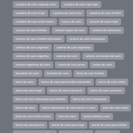
cazadora de cuero segunda mano
cazadora de cuero roja mujer
cazadora de cuero mujer
cazadora de cuero moto
cazadora de cuero hombre
cazadora de cuero estilo motero
cascos de cuero
casacas de cuero mujer
casacas de cuero hombre
carteras negras de cuero
carteras de cuero prune
carteras de cuero hombre artesanales
carteras de cuero artesanales
carteras de cuero argentino
carteras de cuero argentinas
carteras de cuero argentina
carteras de cuero
carteras artesanales de cuero
carteras argentinas de cuero
cartera de cuero prune
cartera de cuero
brazaletes de cuero
brazalete de cuero
botas de cuero hombre
botas de cuero
bolsos de cuero para hombre artesanales
bolsos de cuero online
bolsos de cuero mujer
bolsos de cuero marruecos
bolsos de cuero artesanos
bolsos de cuero artesanales para hombre
bolsos de cuero artesanales
bolsos de cuero
bolsos artesanales de cuero hechos a mano
bolso de cuero mujer
bolso de cuero hecho a mano
bolso de cuero
boinas militares cuero
boinas de cuero precios
boinas de cuero para mujer
boinas de cuero para hombre