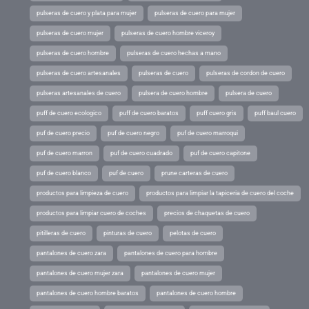
pulseras de cuero y plata para mujer
pulseras de cuero para mujer
pulseras de cuero mujer
pulseras de cuero hombre viceroy
pulseras de cuero hombre
pulseras de cuero hechas a mano
pulseras de cuero artesanales
pulseras de cuero
pulseras de cordon de cuero
pulseras artesanales de cuero
pulsera de cuero hombre
pulsera de cuero
puff de cuero ecologico
puff de cuero baratos
puff cuero gris
puff baul cuero
puf de cuero precio
puf de cuero negro
puf de cuero marroqui
puf de cuero marron
puf de cuero cuadrado
puf de cuero capitone
puf de cuero blanco
puf de cuero
prune carteras de cuero
productos para limpieza de cuero
productos para limpiar la tapiceria de cuero del coche
productos para limpiar cuero de coches
precios de chaquetas de cuero
pitilleras de cuero
pinturas de cuero
pelotas de cuero
pantalones de cuero zara
pantalones de cuero para hombre
pantalones de cuero mujer zara
pantalones de cuero mujer
pantalones de cuero hombre baratos
pantalones de cuero hombre