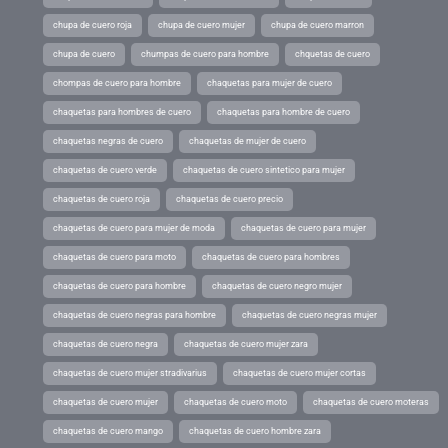
chupa de cuero roja
chupa de cuero mujer
chupa de cuero marron
chupa de cuero
chumpas de cuero para hombre
chquetas de cuero
chompas de cuero para hombre
chaquetas para mujer de cuero
chaquetas para hombres de cuero
chaquetas para hombre de cuero
chaquetas negras de cuero
chaquetas de mujer de cuero
chaquetas de cuero verde
chaquetas de cuero sintetico para mujer
chaquetas de cuero roja
chaquetas de cuero precio
chaquetas de cuero para mujer de moda
chaquetas de cuero para mujer
chaquetas de cuero para moto
chaquetas de cuero para hombres
chaquetas de cuero para hombre
chaquetas de cuero negro mujer
chaquetas de cuero negras para hombre
chaquetas de cuero negras mujer
chaquetas de cuero negra
chaquetas de cuero mujer zara
chaquetas de cuero mujer stradivarius
chaquetas de cuero mujer cortas
chaquetas de cuero mujer
chaquetas de cuero moto
chaquetas de cuero moteras
chaquetas de cuero mango
chaquetas de cuero hombre zara