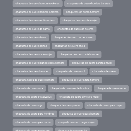
chaquetas de cuero hombre rockeras
chaquetas de cuero hombre baratas
chaquetas de cuero hombre amazon
chaquetas de cuero hombre
chaquetas de cuero estilo motero
chaquetas de cuero de mujer
chaquetas de cuero de dama
chaquetas de cuero de colores
chaquetas de cuero dama
chaquetas de cuero cortas mujer
chaquetas de cuero cortas
chaquetas de cuero chica
chaquetas de cuero cafe mujer
chaquetas de cuero cafe hombre
chaquetas de cuero blancas para hombre
chaquetas de cuero baratas mujer
chaquetas de cuero baratas
chaquetas de cuero azul
chaquetas de cuero
chaqueta negra de cuero hombre
chaqueta de cuero zara hombre
chaqueta de cuero zara
chaqueta de cuero verde hombre
chaqueta de cuero verde
chaqueta de cuero stradivarius
chaqueta de cuero sintetico mujer
chaqueta de cuero roja
chaqueta de cuero precio
chaqueta de cuero para mujer
chaqueta de cuero para hombres
chaqueta de cuero para hombre
chaqueta de cuero para dama
chaqueta de cuero negra mujer
chaqueta de cuero mujer zara
chaqueta de cuero mujer