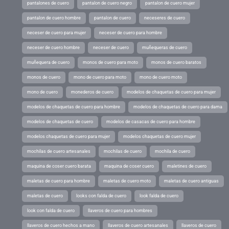
pantalones de cuero
pantalon de cuero negro
pantalon de cuero mujer
pantalon de cuero hombre
pantalon de cuero
neceseres de cuero
neceser de cuero para mujer
neceser de cuero para hombre
neceser de cuero hombre
neceser de cuero
muñequeras de cuero
muñequera de cuero
monos de cuero para moto
monos de cuero baratos
monos de cuero
mono de cuero para moto
mono de cuero moto
mono de cuero
monederos de cuero
modelos de chaquetas de cuero para mujer
modelos de chaquetas de cuero para hombre
modelos de chaquetas de cuero para dama
modelos de chaquetas de cuero
modelos de casacas de cuero para hombre
modelos chaquetas de cuero para mujer
modelos chaquetas de cuero mujer
mochilas de cuero artesanales
mochilas de cuero
mochila de cuero
maquina de coser cuero barata
maquina de coser cuero
maletines de cuero
maletas de cuero para hombre
maletas de cuero moto
maletas de cuero antiguas
maletas de cuero
looks con falda de cuero
look falda de cuero
look con falda de cuero
llaveros de cuero para hombres
llaveros de cuero hechos a mano
llaveros de cuero artesanales
llaveros de cuero