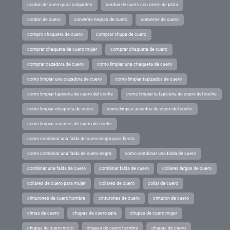
cordon de cuero para colgantes
cordon de cuero con cierre de plata
cordon de cuero
converse negras de cuero
converse de cuero
compro chaqueta de cuero
comprar chupa de cuero
comprar chaqueta de cuero mujer
comprar chaqueta de cuero
comprar cazadora de cuero
como limpiar una chaqueta de cuero
como limpiar una cazadora de cuero
como limpiar tapizados de cuero
como limpiar tapiceria de cuero del coche
como limpiar la tapiceria de cuero del coche
como limpiar chaqueta de cuero
como limpiar asientos de cuero del coche
como limpiar asientos de cuero de coche
como combinar una falda de cuero negra para fiesta
como combinar una falda de cuero negra
como combinar una falda de cuero
combinar una falda de cuero
combinar falda de cuero
collares largos de cuero
collares de cuero para mujer
collares de cuero
collar de cuero
cinturones de cuero hombre
cinturones de cuero
cinturon de cuero
cintas de cuero
chupas de cuero zara
chupas de cuero mujer
chupas de cuero moto
chupas de cuero hombre
chupas de cuero