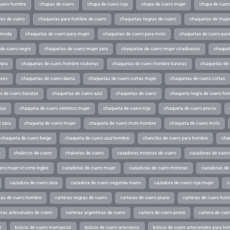
cuero hombre
chupas de cuero
chupa de cuero roja
chupa de cuero mujer
chupa de cuer
es de cuero
chaquetas para hombre de cuero
chaquetas negras de cuero
chaquetas de mujer
e moda
chaquetas de cuero para mujer
chaquetas de cuero para moto
chaquetas de cuero par
de cuero negra
chaquetas de cuero mujer zara
chaquetas de cuero mujer stradivarius
chaquet
zara
chaquetas de cuero hombre rockeras
chaquetas de cuero hombre baratas
chaquetas de
ores
chaquetas de cuero dama
chaquetas de cuero cortas mujer
chaquetas de cuero cortas
s de cuero baratas
chaquetas de cuero azul
chaquetas de cuero
chaqueta negra de cuero ho
ius
chaqueta de cuero sintetico mujer
chaqueta de cuero roja
chaqueta de cuero precio
 zara
chaqueta de cuero mujer
chaqueta de cuero moto hombre
chaqueta de cuero moto
chaqueta de cuero beige
chaqueta de cuero azul hombre
chanclas de cuero para hombre
cha
e
chalecos de cuero
chaketas de cuero
cazadoras moteras de cuero
cazadoras de cuero
ro mujer el corte ingles
cazadoras de cuero mujer
cazadoras de cuero moteras
cazadoras de
cazadora de cuero zara
cazadora de cuero segunda mano
cazadora de cuero roja mujer
c
as de cuero hombre
carteras negras de cuero
carteras de cuero prune
carteras de cuero hom
eras artesanales de cuero
carteras argentinas de cuero
cartera de cuero prune
cartera de cue
r
bolsos de cuero marruecos
bolsos de cuero artesanos
bolsos de cuero artesanales para ho