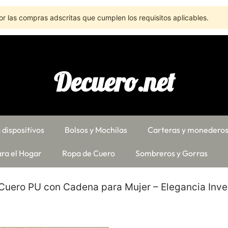
r las compras adscritas que cumplen los requisitos aplicables.
Decuero.net
 dispositivos
Bolsos y Mochilas
Carteras y monedero
ra el Hogar
Ropa de Cuero
Sombreros y Gorras
Cuero PU con Cadena para Mujer – Elegancia Inve