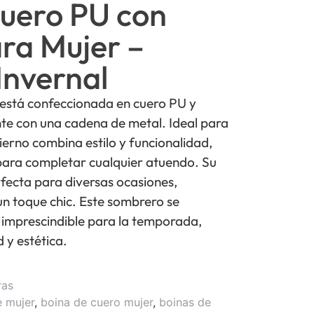
Cuero PU con
ra Mujer –
Invernal
 está confeccionada en cuero PU y
nte con una cadena de metal. Ideal para
vierno combina estilo y funcionalidad,
 para completar cualquier atuendo. Su
rfecta para diversas ocasiones,
n toque chic. Este sombrero se
 imprescindible para la temporada,
 y estética.
ras
e mujer
,
boina de cuero mujer
,
boinas de