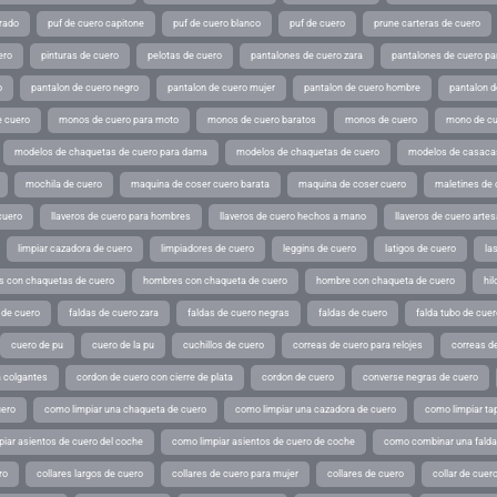
rado
puf de cuero capitone
puf de cuero blanco
puf de cuero
prune carteras de cuero
ero
pinturas de cuero
pelotas de cuero
pantalones de cuero zara
pantalones de cuero p
o
pantalon de cuero negro
pantalon de cuero mujer
pantalon de cuero hombre
pantalon d
 cuero
monos de cuero para moto
monos de cuero baratos
monos de cuero
mono de cu
modelos de chaquetas de cuero para dama
modelos de chaquetas de cuero
modelos de casaca
mochila de cuero
maquina de coser cuero barata
maquina de coser cuero
maletines de 
cuero
llaveros de cuero para hombres
llaveros de cuero hechos a mano
llaveros de cuero arte
limpiar cazadora de cuero
limpiadores de cuero
leggins de cuero
latigos de cuero
la
 con chaquetas de cuero
hombres con chaqueta de cuero
hombre con chaqueta de cuero
hil
 de cuero
faldas de cuero zara
faldas de cuero negras
faldas de cuero
falda tubo de cuer
cuero de pu
cuero de la pu
cuchillos de cuero
correas de cuero para relojes
correas de
a colgantes
cordon de cuero con cierre de plata
cordon de cuero
converse negras de cuero
uero
como limpiar una chaqueta de cuero
como limpiar una cazadora de cuero
como limpiar ta
iar asientos de cuero del coche
como limpiar asientos de cuero de coche
como combinar una falda 
ro
collares largos de cuero
collares de cuero para mujer
collares de cuero
collar de cuer