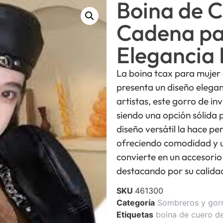
Boina de 
Cadena pa
Elegancia 
La boina tcax para mujer
presenta un diseño elega
artistas, este gorro de in
siendo una opción sólida
diseño versátil la hace pe
ofreciendo comodidad y u
convierte en un accesorio
destacando por su calidad
SKU
461300
Categoría
Sombreros y gor
Etiquetas
boina de cuero d