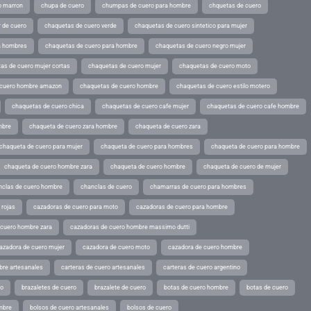
o marron
chupa de cuero
chumpas de cuero para hombre
chquetas de cuero
 de cuero
chaquetas de cuero verde
chaquetas de cuero sintetico para mujer
a hombres
chaquetas de cuero para hombre
chaquetas de cuero negro mujer
as de cuero mujer cortas
chaquetas de cuero mujer
chaquetas de cuero moto
 cuero hombre amazon
chaquetas de cuero hombre
chaquetas de cuero estilo motero
chaquetas de cuero chica
chaquetas de cuero cafe mujer
chaquetas de cuero cafe hombre
mbre
chaqueta de cuero zara hombre
chaqueta de cuero zara
chaqueta de cuero para mujer
chaqueta de cuero para hombres
chaqueta de cuero para hombre
chaqueta de cuero hombre zara
chaqueta de cuero hombre
chaqueta de cuero de mujer
nclas de cuero hombre
chanclas de cuero
chamarras de cuero para hombres
 rojas
cazadoras de cuero para moto
cazadoras de cuero para hombre
 cuero hombre zara
cazadoras de cuero hombre massimo dutti
azadora de cuero mujer
cazadora de cuero moto
cazadora de cuero hombre
bre artesanales
carteras de cuero artesanales
carteras de cuero argentino
ro
brazaletes de cuero
brazalete de cuero
botas de cuero hombre
botas de cuero
mbre
bolsos de cuero artesanales
bolsos de cuero