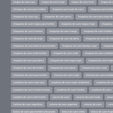
chupas de cuero zara
chupas de cuero mujer
chupas de cuero moto
chupas de 
chompas de cuero para hombre
chaquetas para mujer de cuero
chaquetas para hombr
chaquetas de cuero roja
chaquetas de cuero precio
chaquetas de cuero para mujer d
chaquetas de cuero negras para hombre
chaquetas de cuero negras mujer
chaquetas 
chaquetas de cuero moteras
chaquetas de cuero mango
chaquetas de cuero hombre 
chaquetas de cuero de mujer
chaquetas de cuero de dama
chaquetas de cuero de col
chaquetas de cuero blancas para hombre
chaquetas de cuero baratas mujer
chaqueta
chaqueta de cuero verde hombre
chaqueta de cuero verde
chaqueta de cuero stradivar
chaqueta de cuero para dama
chaqueta de cuero negra mujer
chaqueta de cuero mujer
chaqueta de cuero de hombre
chaqueta de cuero dama
chaqueta de cuero corta
chamarras de cuero para hombre
chamarra de cuero mujer
chamarra de cuero hombr
cazadoras de cuero mujer zara
cazadoras de cuero mujer stradivarius
cazadoras de cue
cazadoras de cuero hombre baratas
cazadoras de cuero hombre
cazadoras de cuero
cazadora de cuero estilo motero
cascos de cuero
casacas de cuero mujer
casac
carteras de cuero argentinas
carteras de cuero argentina
carteras de cuero
cart
bolsos de cuero para hombre artesanales
bolsos de cuero online
bolsos de cuero muje