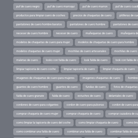
puf de cuero negro
puf de cuero marroqui
puf de cuero marron
puf de cuero cuad
productos para limpiar cuero de coches
precios de chaquetas de cuero
pitilleras de cu
pantalones de cuero hombre baratos
pantalones de cuero hombre
pantalones de cuer
neceser de cuero hombre
neceser de cuero
muñequeras de cuero
muñequera de
modelos de chaquetas de cuero para mujer
modelos de chaquetas de cuero para hombre
modelos chaquetas de cuero mujer
mochilas de cuero artesanales
mochilas de cuero
maletas de cuero
looks con falda de cuero
look falda de cuero
look con falda de 
limpiar tapiceria de cuero coche
limpiar tapiceria de cuero
limpiar chaqueta de cuero
imagenes de chaquetas de cuero para mujeres
imagenes chaquetas de cuero
hombres
guantes de cuero hombre
guantes de cuero
fundas de cuero
fotos de chaquetas
falda de cuero granate
falda de cuero
estuches de cuero
delantales de cuero
cordones de cuero para colgantes
cordon de cuero para pulseras
cordon de cuero par
comprar chaqueta de cuero mujer
comprar chaqueta de cuero
comprar cazadora de c
como limpiar la tapiceria de cuero del coche
como limpiar chaqueta de cuero
como limp
como combinar una falda de cuero
combinar una falda de cuero
combinar falda de cue