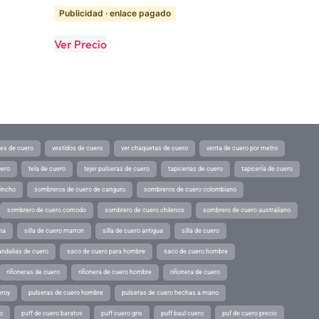
Publicidad · enlace pagado
Ver Precio
tes de cuero
vestidos de cuero
ver chaquetas de cuero
venta de cuero por metro
uero
tela de cuero
tejer pulseras de cuero
tapicerias de cuero
tapicería de cuero
pincho
sombreros de cuero de canguro
sombreros de cuero colombiano
sombrero de cuero comodo
sombrero de cuero chilenos
sombrero de cuero australiano
ina
silla de cuero marron
silla de cuero antigua
silla de cuero
andalias de cuero
saco de cuero para hombre
saco de cuero hombre
riñoneras de cuero
riñonera de cuero hombre
riñonera de cuero
eroy
pulseras de cuero hombre
pulseras de cuero hechas a mano
o
puff de cuero baratos
puff cuero gris
puff baul cuero
puf de cuero precio