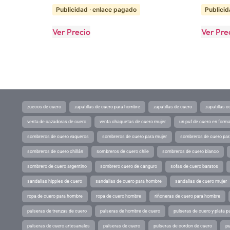
Publicidad · enlace pagado
Publicid
Ver Precio
Ver Pre
zuecos de cuero
zapatillas de cuero para hombre
zapatillas de cuero
zapatillas 
venta de cazadoras de cuero
venta chaquetas de cuero mujer
un puf de cuero en form
sombreros de cuero vaqueros
sombreros de cuero para mujer
sombreros de cuero pa
sombreros de cuero chillán
sombreros de cuero chile
sombreros de cuero blanco
sombrero de cuero argentino
sombrero cuero de canguro
sofas de cuero baratos
sandalias hippies de cuero
sandalias de cuero para hombre
sandalias de cuero mujer
ropa de cuero para hombre
ropa de cuero hombre
riñoneras de cuero para hombre
pulseras de trenzas de cuero
pulseras de hombre de cuero
pulseras de cuero y plata p
pulseras de cuero artesanales
pulseras de cuero
pulseras de cordon de cuero
pu