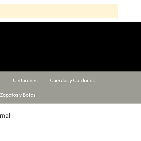
s
Cinturones
Cuerdas y Cordones
Zapatos y Botas
rnal