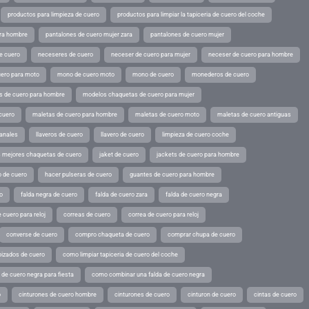
productos para limpieza de cuero
productos para limpiar la tapiceria de cuero del coche
ara hombre
pantalones de cuero mujer zara
pantalones de cuero mujer
e cuero
neceseres de cuero
neceser de cuero para mujer
neceser de cuero para hombre
ero para moto
mono de cuero moto
mono de cuero
monederos de cuero
s de cuero para hombre
modelos chaquetas de cuero para mujer
cuero
maletas de cuero para hombre
maletas de cuero moto
maletas de cuero antiguas
sanales
llaveros de cuero
llavero de cuero
limpieza de cuero coche
s mejores chaquetas de cuero
jaket de cuero
jackets de cuero para hombre
o de cuero
hacer pulseras de cuero
guantes de cuero para hombre
o
falda negra de cuero
falda de cuero zara
falda de cuero negra
 cuero para reloj
correas de cuero
correa de cuero para reloj
converse de cuero
compro chaqueta de cuero
comprar chupa de cuero
pizados de cuero
como limpiar tapiceria de cuero del coche
de cuero negra para fiesta
como combinar una falda de cuero negra
o
cinturones de cuero hombre
cinturones de cuero
cinturon de cuero
cintas de cuero