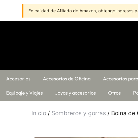
En calidad de Afiliado de Amazon, obtengo ingresos po
Accesorios
Accesorios de Oficina
Accesorios para
Equipaje y Viajes
Joyas y accesorios
Otros
Pa
Inicio
/
Sombreros y gorras
/ Boina de 