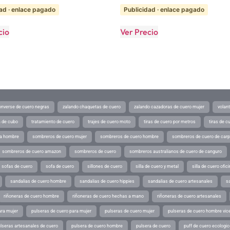
ad · enlace pagado
Publicidad · enlace pagado
cio
Ver Precio
converse de cuero negras
zalando chaquetas de cuero
zalando cazadoras de cuero mujer
volan
a de cubo
tratamiento de cuero
trajes de cuero moto
tiras de cuero por metros
tiras de c
ra hombre
sombreros de cuero mujer
sombreros de cuero hombre
sombreros de cuero de car
sombreros de cuero amazon
sombreros de cuero
sombreros australianos de cuero de canguro
sofas de cuero
sofa de cuero
sillones de cuero
silla de cuero y metal
silla de cuero ofic
sandalias de cuero hombre
sandalias de cuero hippies
sandalias de cuero artesanales
s
riñoneras de cuero hombre
riñoneras de cuero hechas a mano
riñoneras de cuero artesanales
ara mujer
pulseras de cuero para mujer
pulseras de cuero mujer
pulseras de cuero hombre vic
lseras artesanales de cuero
pulsera de cuero hombre
pulsera de cuero
puff de cuero ecologic