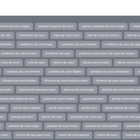
converse de cuero negras
zalando chaquetas de cuero
zalando cazadoras de cuero mujer
volan
a de cubo
tratamiento de cuero
trajes de cuero moto
tiras de cuero por metros
tiras de c
ra hombre
sombreros de cuero mujer
sombreros de cuero hombre
sombreros de cuero de car
sombreros de cuero amazon
sombreros de cuero
sombreros australianos de cuero de canguro
sofas de cuero
sofa de cuero
sillones de cuero
silla de cuero y metal
silla de cuero ofic
sandalias de cuero hombre
sandalias de cuero hippies
sandalias de cuero artesanales
s
riñoneras de cuero hombre
riñoneras de cuero hechas a mano
riñoneras de cuero artesanales
ara mujer
pulseras de cuero para mujer
pulseras de cuero mujer
pulseras de cuero hombre vic
lseras artesanales de cuero
pulsera de cuero hombre
pulsera de cuero
puff de cuero ecologic
rado
puf de cuero capitone
puf de cuero blanco
puf de cuero
prune carteras de cuero
ero
pinturas de cuero
pelotas de cuero
pantalones de cuero zara
pantalones de cuero p
o
pantalon de cuero negro
pantalon de cuero mujer
pantalon de cuero hombre
pantalon d
 cuero
monos de cuero para moto
monos de cuero baratos
monos de cuero
mono de cu