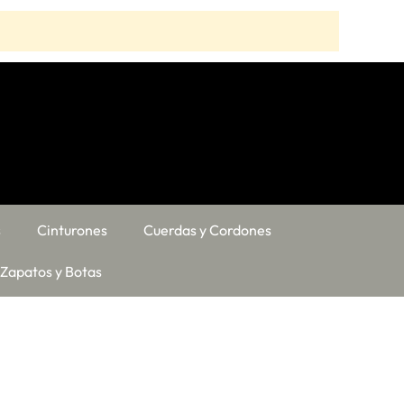
s
Cinturones
Cuerdas y Cordones
Zapatos y Botas