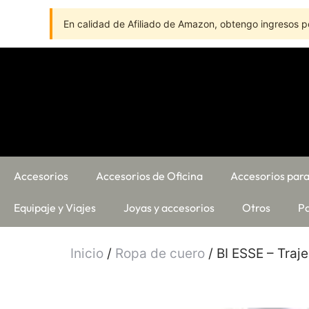
En calidad de Afiliado de Amazon, obtengo ingresos po
Accesorios
Accesorios de Oficina
Accesorios para
Equipaje y Viajes
Joyas y accesorios
Otros
Pa
Inicio
/
Ropa de cuero
/ BI ESSE – Traj