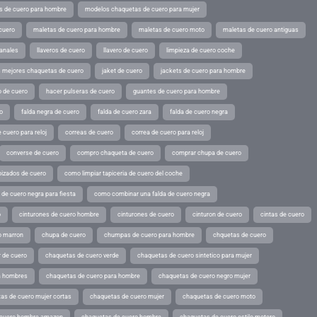
s de cuero para hombre
modelos chaquetas de cuero para mujer
cuero
maletas de cuero para hombre
maletas de cuero moto
maletas de cuero antiguas
sanales
llaveros de cuero
llavero de cuero
limpieza de cuero coche
s mejores chaquetas de cuero
jaket de cuero
jackets de cuero para hombre
o de cuero
hacer pulseras de cuero
guantes de cuero para hombre
o
falda negra de cuero
falda de cuero zara
falda de cuero negra
 cuero para reloj
correas de cuero
correa de cuero para reloj
converse de cuero
compro chaqueta de cuero
comprar chupa de cuero
pizados de cuero
como limpiar tapiceria de cuero del coche
de cuero negra para fiesta
como combinar una falda de cuero negra
o
cinturones de cuero hombre
cinturones de cuero
cinturon de cuero
cintas de cuero
o marron
chupa de cuero
chumpas de cuero para hombre
chquetas de cuero
 de cuero
chaquetas de cuero verde
chaquetas de cuero sintetico para mujer
a hombres
chaquetas de cuero para hombre
chaquetas de cuero negro mujer
as de cuero mujer cortas
chaquetas de cuero mujer
chaquetas de cuero moto
 cuero hombre amazon
chaquetas de cuero hombre
chaquetas de cuero estilo motero