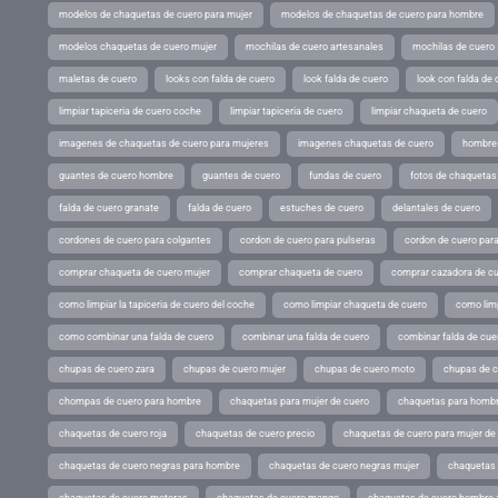
modelos de chaquetas de cuero para mujer
modelos de chaquetas de cuero para hombre
modelos chaquetas de cuero mujer
mochilas de cuero artesanales
mochilas de cuero
maletas de cuero
looks con falda de cuero
look falda de cuero
look con falda de 
limpiar tapiceria de cuero coche
limpiar tapiceria de cuero
limpiar chaqueta de cuero
imagenes de chaquetas de cuero para mujeres
imagenes chaquetas de cuero
hombres
guantes de cuero hombre
guantes de cuero
fundas de cuero
fotos de chaquetas
falda de cuero granate
falda de cuero
estuches de cuero
delantales de cuero
cordones de cuero para colgantes
cordon de cuero para pulseras
cordon de cuero par
comprar chaqueta de cuero mujer
comprar chaqueta de cuero
comprar cazadora de c
como limpiar la tapiceria de cuero del coche
como limpiar chaqueta de cuero
como limp
como combinar una falda de cuero
combinar una falda de cuero
combinar falda de cue
chupas de cuero zara
chupas de cuero mujer
chupas de cuero moto
chupas de 
chompas de cuero para hombre
chaquetas para mujer de cuero
chaquetas para hombr
chaquetas de cuero roja
chaquetas de cuero precio
chaquetas de cuero para mujer d
chaquetas de cuero negras para hombre
chaquetas de cuero negras mujer
chaquetas 
chaquetas de cuero moteras
chaquetas de cuero mango
chaquetas de cuero hombre 