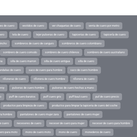
tes de cuero
vestidos de cuero
ver chaquetas de cuero
venta de cuero por metro
uero
tela de cuero
tejer pulseras de cuero
tapicerias de cuero
tapicería de cuero
pincho
sombreros de cuero de canguro
sombreros de cuero colombiano
sombrero de cuero comodo
sombrero de cuero chilenos
sombrero de cuero australiano
ina
silla de cuero marron
silla de cuero antigua
silla de cuero
andalias de cuero
saco de cuero para hombre
saco de cuero hombre
riñoneras de cuero
riñonera de cuero hombre
riñonera de cuero
eroy
pulseras de cuero hombre
pulseras de cuero hechas a mano
o
puff de cuero baratos
puff cuero gris
puff baul cuero
puf de cuero precio
productos para limpieza de cuero
productos para limpiar la tapiceria de cuero del coche
ara hombre
pantalones de cuero mujer zara
pantalones de cuero mujer
e cuero
neceseres de cuero
neceser de cuero para mujer
neceser de cuero para hombre
ero para moto
mono de cuero moto
mono de cuero
monederos de cuero