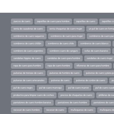
zuecos de cuero
zapatillas de cuero para hombre
zapatillas de cuero
zapatillas 
venta de cazadoras de cuero
venta chaquetas de cuero mujer
un puf de cuero en form
sombreros de cuero vaqueros
sombreros de cuero para mujer
sombreros de cuero pa
sombreros de cuero chillán
sombreros de cuero chile
sombreros de cuero blanco
sombrero de cuero argentino
sombrero cuero de canguro
sofas de cuero baratos
sandalias hippies de cuero
sandalias de cuero para hombre
sandalias de cuero mujer
ropa de cuero para hombre
ropa de cuero hombre
riñoneras de cuero para hombre
pulseras de trenzas de cuero
pulseras de hombre de cuero
pulseras de cuero y plata p
pulseras de cuero artesanales
pulseras de cuero
pulseras de cordon de cuero
pu
puf de cuero negro
puf de cuero marroqui
puf de cuero marron
puf de cuero cuad
productos para limpiar cuero de coches
precios de chaquetas de cuero
pitilleras de cu
pantalones de cuero hombre baratos
pantalones de cuero hombre
pantalones de cuer
neceser de cuero hombre
neceser de cuero
muñequeras de cuero
muñequera de