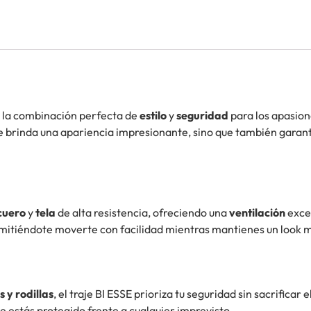
, la combinación perfecta de
estilo
y
seguridad
para los apasion
 te brinda una apariencia impresionante, sino que también garan
cuero
y
tela
de alta resistencia, ofreciendo una
ventilación
excep
rmitiéndote moverte con facilidad mientras mantienes un look 
 y rodillas
, el traje BI ESSE prioriza tu seguridad sin sacrificar 
e estás protegido frente a cualquier imprevisto.