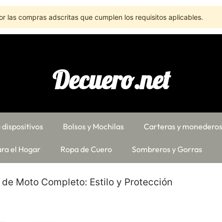
r las compras adscritas que cumplen los requisitos aplicables.
Decuero.net
 dispositivos
Bolsos y Mochilas
Carteras y monedero
ra el Hogar
Ropa de Cuero
Sombreros y Gorras
e de Moto Completo: Estilo y Protección